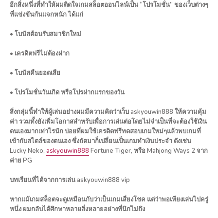
อีกสิ่งหนึ่งที่ทำให้ผมติดใจเกมสล็อตออนไลน์เป็น “โปรโมชั่น” ของเว็บต่างๆ
ที่แข่งขันกันแจกหนัก ได้แก่
• โบนัสต้อนรับสมาชิกใหม่
• เครดิตฟรีไม่ต้องฝาก
• โบนัสคืนยอดเสีย
• โปรโมชั่นวันเกิด หรือโปรฝากแรกของวัน
สิ่งกลุ่มนี้ทำให้ผู้เล่นอย่างผมมีความคิดว่าเว็บ askyouwin888 ให้ความคุ้ม
ค่า รวมทั้งยังเพิ่มโอกาสสำหรับเพื่อการเล่นต่อโดยไม่จำเป็นที่จะต้องใช้เงิน
ตนเองมากเท่าไรนัก บ่อยที่ผมใช้เครดิตฟรีทดสอบเกมใหม่ๆแล้วพบเกมที่
เข้ากับสไตล์ของตนเอง ซึ่งถัดมาก็เปลี่ยนเป็นเกมทำเงินประจำ ดังเช่น
Lucky Neko,
askyouwin888
Fortune Tiger, หรือ Mahjong Ways 2 จาก
ค่าย PG
บทเรียนที่ได้จากการเล่น askyouwin888 vip
หากแม้เกมสล็อตจะดูเหมือนกับว่าเป็นเกมเสี่ยงโชค แต่ว่าพอเพียงเล่นไปครู่
หนึ่ง ผมกลับได้ศึกษาหลายสิ่งหลายอย่างที่นึกไม่ถึง