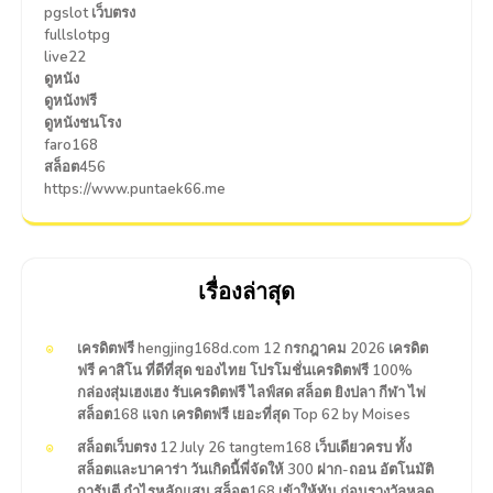
pgslot เว็บตรง
fullslotpg
live22
ดูหนัง
ดูหนังฟรี
ดูหนังชนโรง
faro168
สล็อต456
https://www.puntaek66.me
เรื่องล่าสุด
เครดิตฟรี hengjing168d.com 12 กรกฎาคม 2026 เครดิต
ฟรี คาสิโน ที่ดีที่สุด ของไทย โปรโมชั่นเครดิตฟรี 100%
กล่องสุ่มเฮงเฮง รับเครดิตฟรี ไลฟ์สด สล็อต ยิงปลา กีฬา ไพ่
สล็อต168 แจก เครดิตฟรี เยอะที่สุด Top 62 by Moises
สล็อตเว็บตรง 12 July 26 tangtem168 เว็บเดียวครบ ทั้ง
สล็อตและบาคาร่า วันเกิดนี้พี่จัดให้ 300 ฝาก-ถอน อัตโนมัติ
การันตี กำไรหลักแสน สล็อต168 เข้าให้ทัน ก่อนรางวัลหลุด