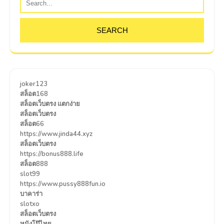
joker123
สล็อต168
สล็อตเว็บตรง แตกง่าย
สล็อตเว็บตรง
สล็อต66
https://www.jinda44.xyz
สล็อตเว็บตรง
https://bonus888.life
สล็อต888
slot99
https://www.pussy888fun.io
บาคาร่า
slotxo
สล็อตเว็บตรง
หนังโป๊ไทย