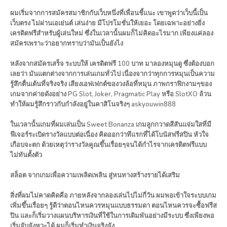
ผมเริ่มจากการสมัครสมาชิกกับเว็บหนึ่งที่เพื่อนชี้แนะ เขาพูดว่าเว็บนี้เป็น
เว็บตรง ไม่ผ่านเอเย่นต์ เล่นง่าย มีโปรโมชั่นให้เยอะ โดยเฉพาะอย่างยิ่ง
เครดิตฟรีสำหรับผู้เล่นใหม่ ซึ่งในเวลานั้นผมก็ไม่คิดอะไรมาก เพียงแค่ลอง
สมัครเพราะว่าอยากทราบว่ามันเป็นยังไง
หลังจากสมัครเสร็จ ระบบให้ เครดิตฟรี 100 บาท มาลองหมุนดู ซึ่งต้องบอก
เลยว่า มันแตกต่างจากการเล่นเกมทั่วไป เนื่องจากว่าทุกการหมุนเป็นความ
รู้สึกตื่นเต้นที่จริงจริง เสียงเอฟเฟกต์ของวงล้อที่หมุน ภาพกราฟิกงามๆของ
เกมจากค่ายดังอย่าง PG Slot, Joker, Pragmatic Play หรือ SlotXO ล้วน
ทำให้ผมรู้สึกราวกับกำลังอยู่ในคาสิโนจริงๆ askyouwin888
ในเวลานั้นเกมที่ผมเล่นเป็น Sweet Bonanza เกมลูกกวาดสีสันแจ่มใสที่มี
ฟีเจอร์ระเบิดรางวัลแบบต่อเนื่อง คิดออกว่าทีแรกที่ได้โบนัสฟรีสปิน หัวใจ
เกือบจะตก ด้วยเหตุว่ารางวัลคูณขึ้นเรื่อยๆจนได้กำไรจากเครดิตฟรีแบบ
ไม่ทันตั้งตัว
สล็อต จากเกมเพื่อความเพลิดเพลิน สู่หนทางสร้างรายได้เสริม
สิ่งที่ผมไม่คาดคิดคือ ภายหลังจากลองเล่นไปไม่กี่วัน ผมพอเข้าใจระบบเกม
เพิ่มขึ้นเรื่อยๆ รู้ดีว่าตอนไหนควรหมุนแบบธรรมดา ตอนไหนควรจะซื้อฟรีส
ปิน และก็เริ่มวางแผนบริหารเงินที่ใช้ในการเดิมพันอย่างมีระบบ ซึ่งเพียงพอ
เริ่มจับจังหวะได้ ผมก็เริ่มทำเงินจริงจัง