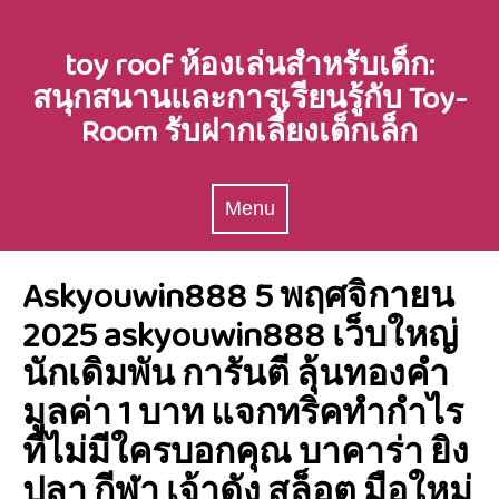
Skip
to
toy roof ห้องเล่นสำหรับเด็ก:
content
สนุกสนานและการเรียนรู้กับ Toy-
Room รับฝากเลี้ยงเด็กเล็ก
Menu
Menu
Askyouwin888 5 พฤศจิกายน
2025 askyouwin888 เว็บใหญ่
นักเดิมพัน การันตี ลุ้นทองคำ
มูลค่า 1 บาท แจกทริคทำกำไร
ที่ไม่มีใครบอกคุณ บาคาร่า ยิง
ปลา กีฬา เจ้าดัง สล็อต มือใหม่