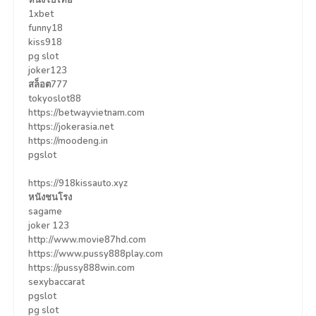
1xbet
funny18
kiss918
pg slot
joker123
สล็อต777
tokyoslot88
https://betwayvietnam.com
https://jokerasia.net
https://moodeng.in
pgslot
https://918kissauto.xyz
หนังชนโรง
sagame
joker 123
http://www.movie87hd.com
https://www.pussy888play.com
https://pussy888win.com
sexybaccarat
pgslot
pg slot