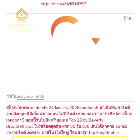
https://t.co/yMylB1tR9P
ป้าย
กำกับ:
askyouwin888
แนะแนว
สล็อตเว็บตรง london45 24 January 2026 london45 น่าเดิมพัน การันตี
จากอังกฤษ พีจีสล็อต ฝากถอน ไม่มีขั่นต่ำ หวย บอล บาคาร่า ยิงปลา สล็อต
เรื่อง
london45 ตอนนี้รับโบนัสฟรี ลุยเลย Top 28 by Beverly
Brazil999 slot โปรสล็อตสุดคุ้ม ฝาก 50 รับ 150 เล่นได้ทุกค่าย 15 พ.ย.
25 เวปไซต์ แตกง่าย คาสิโน เว็บใหญ่ ใหม่ล่าสุด Top 8 by Robbin