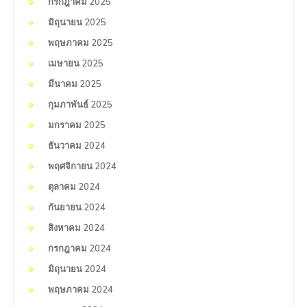
กรกฎาคม 2025
มิถุนายน 2025
พฤษภาคม 2025
เมษายน 2025
มีนาคม 2025
กุมภาพันธ์ 2025
มกราคม 2025
ธันวาคม 2024
พฤศจิกายน 2024
ตุลาคม 2024
กันยายน 2024
สิงหาคม 2024
กรกฎาคม 2024
มิถุนายน 2024
พฤษภาคม 2024