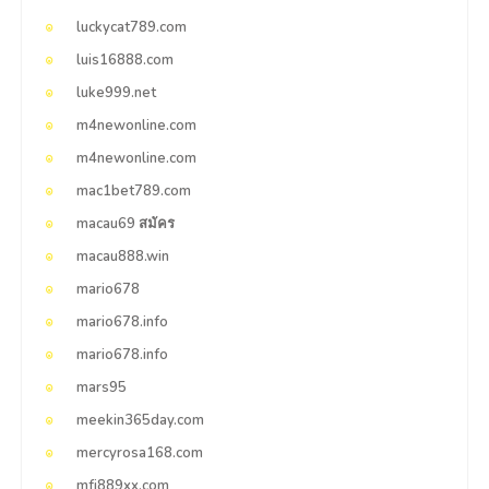
luckycat789.com
luis16888.com
luke999.net
m4newonline.com
m4newonline.com
mac1bet789.com
macau69 สมัคร
macau888.win
mario678
mario678.info
mario678.info
mars95
meekin365day.com
mercyrosa168.com
mfj889xx.com