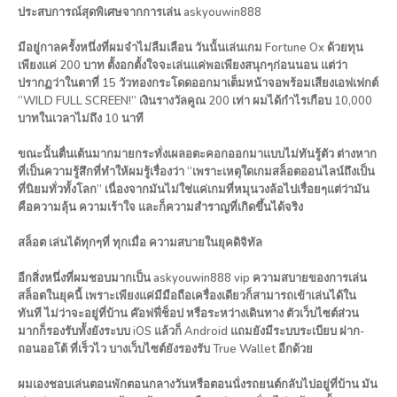
ประสบการณ์สุดพิเศษจากการเล่น askyouwin888
มีอยู่กาลครั้งหนึ่งที่ผมจำไม่ลืมเลือน วันนั้นเล่นเกม Fortune Ox ด้วยทุน
เพียงแค่ 200 บาท ตั้งอกตั้งใจจะเล่นแค่พอเพียงสนุกๆก่อนนอน แต่ว่า
ปรากฏว่าในตาที่ 15 วัวทองกระโดดออกมาเต็มหน้าจอพร้อมเสียงเอฟเฟกต์
“WILD FULL SCREEN!” เงินรางวัลคูณ 200 เท่า ผมได้กำไรเกือบ 10,000
บาทในเวลาไม่ถึง 10 นาที
ขณะนั้นตื่นเต้นมากมายกระทั่งเผลอตะคอกออกมาแบบไม่ทันรู้ตัว ต่างหาก
ที่เป็นความรู้สึกที่ทำให้ผมรู้เรื่องว่า “เพราะเหตุใดเกมสล็อตออนไลน์ถึงเป็น
ที่นิยมทั่วทั้งโลก” เนื่องจากมันไม่ใช่แค่เกมที่หมุนวงล้อไปเรื่อยๆแต่ว่ามัน
คือความลุ้น ความเร้าใจ และก็ความสำราญที่เกิดขึ้นได้จริง
สล็อต เล่นได้ทุกๆที่ ทุกเมื่อ ความสบายในยุคดิจิทัล
อีกสิ่งหนึ่งที่ผมชอบมากเป็น askyouwin888 vip ความสบายของการเล่น
สล็อตในยุคนี้ เพราะเพียงแค่มีมือถือเครื่องเดียวก็สามารถเข้าเล่นได้ใน
ทันที ไม่ว่าจะอยู่ที่บ้าน ค๊อฟฟี่ช็อป หรือระหว่างเดินทาง ตัวเว็บไซต์ส่วน
มากก็รองรับทั้งยังระบบ iOS แล้วก็ Android แถมยังมีระบบระเบียบ ฝาก-
ถอนออโต้ ที่เร็วไว บางเว็บไซต์ยังรองรับ True Wallet อีกด้วย
ผมเองชอบเล่นตอนพักตอนกลางวันหรือตอนนั่งรถยนต์กลับไปอยู่ที่บ้าน มัน