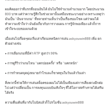
ผมคิดออกว่าทีแรกที่ถอนเงินได้ มันไม่ใช่จำนวนจำนวนมาก โดยประมาณ
800 บาท แต่ว่าความรู้สึกในช่วงเวลานั้นเสมือนชนะบางอย่าง เพราะเหตุว่า
มันเป็น “เงินจากเกม” ที่หลายท่านเห็นว่าเป็นเรื่องของโชค แต่ว่าผมได้
ทำความเข้าใจว่า มันยังเกี่ยวกับการวางแผน การรู้จักพอเพียง แล้วก็การ
เข้าใจระบบของเกมด้วย
เมื่อเล่นไปเรื่อยๆผมเริ่มเล่าเรียนเทคนิคการเล่น askyouwin888 เพิ่ม ยก
ตัวอย่างเช่น
• การเลือกเกมที่มีค่า RTP สูงกว่า 98%
• การดูรีวิวว่าเกมไหน “แตกบ่อยครั้ง” หรือ “แตกหนัก”
• การกำหนดจุดมุ่งหมายกำไรและก็ขาดทุนในวันแล้ววันเล่า
สิ่งพวกนี้ช่วยให้การเล่นสล็อตของผมไม่ได้เป็นเพียงแค่การเสี่ยงดวงอีกต่อ
ไป แต่ว่าเปลี่ยนเป็น การลงทุนแบบบันเทิงใจๆ ที่ได้โอกาสสร้างรายได้เสริม
ได้จริง
ความตื่นเต้นที่มากับโบนัสแล้วก็โปรโมชั่น askyouwin888