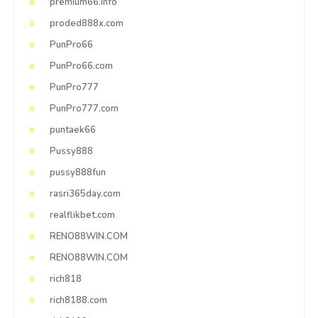
premium66.info
proded888x.com
PunPro66
PunPro66.com
PunPro777
PunPro777.com
puntaek66
Pussy888
pussy888fun
rasri365day.com
realflikbet.com
RENO88WIN.COM
RENO88WIN.COM
rich818
rich8188.com