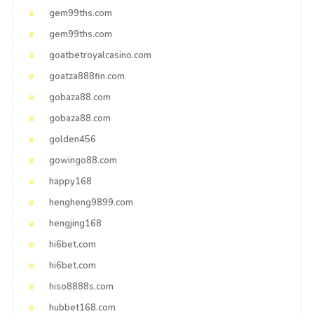
gem99ths.com
gem99ths.com
goatbetroyalcasino.com
goatza888fin.com
gobaza88.com
gobaza88.com
golden456
gowingo88.com
happy168
hengheng9899.com
hengjing168
hi6bet.com
hi6bet.com
hiso8888s.com
hubbet168.com