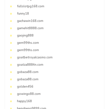
fullslotpg168.com
funny18
gachawin168.com
gamehit8888.com
gaojing888
gem99ths.com
gem99ths.com
goatbetroyalcasino.com
goatza888fin.com
gobaza88.com
gobaza88.com
golden456
gowingo88.com
happy168
hengheng9899.com