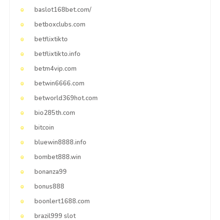
baslot168bet.com/
betboxclubs.com
betflixtikto
betflixtikto.info
betm4vip.com
betwin6666.com
betworld369hot.com
bio285th.com
bitcoin
bluewin8888.info
bombet888.win
bonanza99
bonus888
boonlert1688.com
brazil999 slot