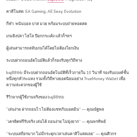
คาสิโนสด: SA Gaming, AE Sexy, Evolution
กีฬา: พนันบอล บาส มวย พร้อมระบบถ่ายทอดสด
เกมยิงปลา ไฮโล ป๊อกกระเด้ง แล้วก็ฯลฯ
ผู้เล่นสามารถสลับเกมได้โดยไม่ต้องโยกเงิน
ระบบฝากถอนอัตโนมัติแล้วก็รองรับทุกวิถีทาง
baj88thb มีระบบฝากถอนอัตโนมัติที่เร็วภายใน 10 วินาที รองรับแบงค์ชั้น
หนึ่งทุกหัวระแหง รวมทั้งวิถีทางยอดนิยมอย่าง TrueMoney Wallet เพื่อ
ความสะดวกของผู้ใช้
รีวิวจากผู้ใช้งานจริงของ baj88thb
“เล่นง่าย ฝากถอนไว ไม่ต้องแชทกับแอดมิน” — คุณณัฐพล
“เครดิตฟรีรับจริง เล่นได้ ถอนง่าย ไม่ยุ่งยาก” — คุณพรทิพย์
“ระบบเสถียรมาก ไม่มีกระตุกเวลาเล่นคาสิโนสดเลย” — คุณศิวกร