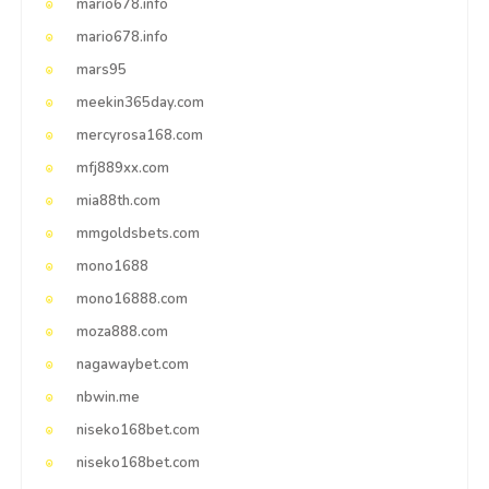
mario678.info
mario678.info
mars95
meekin365day.com
mercyrosa168.com
mfj889xx.com
mia88th.com
mmgoldsbets.com
mono1688
mono16888.com
moza888.com
nagawaybet.com
nbwin.me
niseko168bet.com
niseko168bet.com