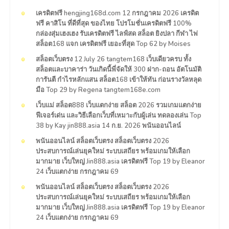
เครดิตฟรี hengjing168d.com 12 กรกฎาคม 2026 เครดิต
ฟรี คาสิโน ที่ดีที่สุด ของไทย โปรโมชั่นเครดิตฟรี 100%
กล่องสุ่มเฮงเฮง รับเครดิตฟรี ไลฟ์สด สล็อต ยิงปลา กีฬา ไพ่
สล็อต168 แจก เครดิตฟรี เยอะที่สุด Top 62 by Moises
สล็อตเว็บตรง 12 July 26 tangtem168 เว็บเดียวครบ ทั้ง
สล็อตและบาคาร่า วันเกิดนี้พี่จัดให้ 300 ฝาก-ถอน อัตโนมัติ
การันตี กำไรหลักแสน สล็อต168 เข้าให้ทัน ก่อนรางวัลหลุด
มือ Top 29 by Regena tangtem168e.com
เว็บแม่ สล็อต888 เว็บแตกง่าย สล็อต 2026 รวมเกมแตกง่าย
ฟีเจอร์เด่น และวิธีเลือกเว็บที่เหมาะกับผู้เล่น ทดลองเล่น Top
38 by Kay jin888.asia 14 ก.ย. 2026 พนันออนไลน์
พนันออนไลน์ สล็อตเว็บตรง สล็อตเว็บตรง 2026
ประสบการณ์เล่นยุคใหม่ ระบบเสถียร พร้อมเกมให้เลือก
มากมาย เว็บใหญ่ Jin888.asia เครดิตฟรี Top 19 by Eleanor
24 เว็บแตกง่าย กรกฎาคม 69
พนันออนไลน์ สล็อตเว็บตรง สล็อตเว็บตรง 2026
ประสบการณ์เล่นยุคใหม่ ระบบเสถียร พร้อมเกมให้เลือก
มากมาย เว็บใหญ่ Jin888.asia เครดิตฟรี Top 19 by Eleanor
24 เว็บแตกง่าย กรกฎาคม 69