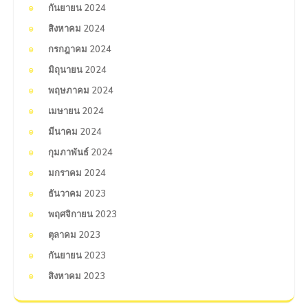
กันยายน 2024
สิงหาคม 2024
กรกฎาคม 2024
มิถุนายน 2024
พฤษภาคม 2024
เมษายน 2024
มีนาคม 2024
กุมภาพันธ์ 2024
มกราคม 2024
ธันวาคม 2023
พฤศจิกายน 2023
ตุลาคม 2023
กันยายน 2023
สิงหาคม 2023