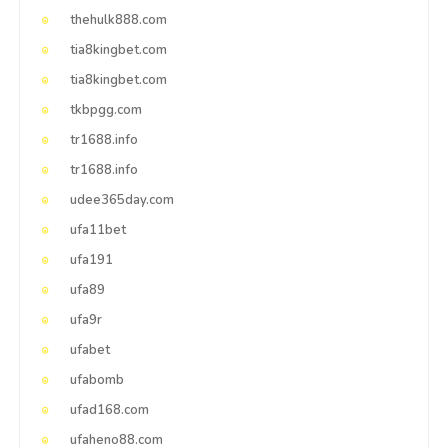
thehulk888.com
tia8kingbet.com
tia8kingbet.com
tkbpgg.com
tr1688.info
tr1688.info
udee365day.com
ufa11bet
ufa191
ufa89
ufa9r
ufabet
ufabomb
ufad168.com
ufaheno88.com