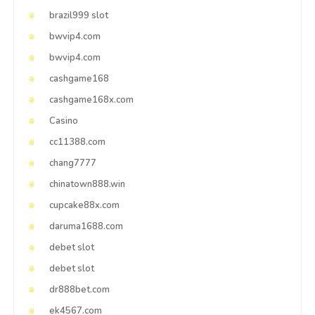
brazil999 slot
bwvip4.com
bwvip4.com
cashgame168
cashgame168x.com
Casino
cc11388.com
chang7777
chinatown888.win
cupcake88x.com
daruma1688.com
debet slot
debet slot
dr888bet.com
ek4567.com