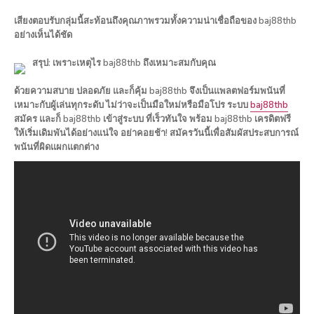
เสียงตอบรับกลุ่มนี้สะท้อนถึงคุณภาพรวมทั้งความน่าเชื่อถือของ baj88thb
อย่างเห็นได้ชัด
สรุป: เพราะเหตุไร baj88thb ถึงเหมาะสมกับคุณ
ด้วยความสบาย ปลอดภัย และก็คุ้ม baj88thb จึงเป็นแพลตฟอร์มพนันที่
เหมาะกับผู้เล่นทุกระดับ ไม่ว่าจะเป็นมือใหม่หรือมือโปร ระบบ
baj88thb
สมัคร และก็ baj88thb เข้าสู่ระบบ ที่เร็วทันใจ พร้อม baj88thb เครดิตฟรี
ให้เริ่มเดิมพันได้อย่างแน่ใจ อย่าคอยช้า! สมัครวันนี้เพื่อสัมผัสประสบการณ์
พนันที่ผิดแผกแตกต่าง