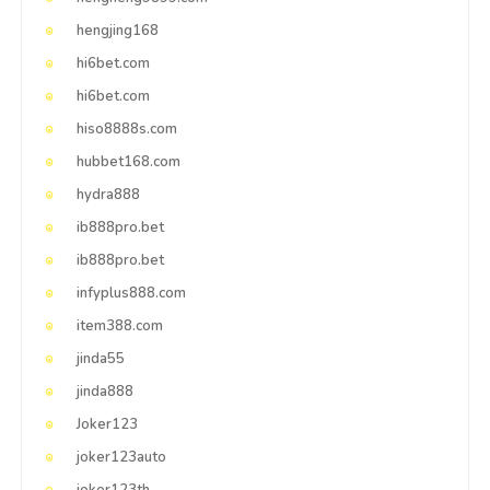
hengjing168
hi6bet.com
hi6bet.com
hiso8888s.com
hubbet168.com
hydra888
ib888pro.bet
ib888pro.bet
infyplus888.com
item388.com
jinda55
jinda888
Joker123
joker123auto
joker123th