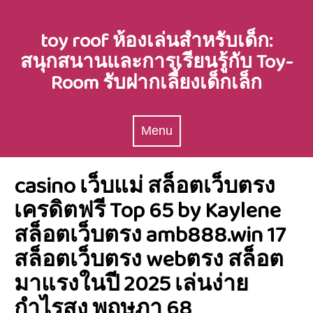
Skip
to
toy roof ห้องเล่นสำหรับเด็ก:
content
สนุกสนานและการเรียนรู้กับ Toy-
Room รับฝากเลี้ยงเด็กเล็ก
Menu
Menu
casino เว็บแม่ สล็อตเว็บตรง
เครดิตฟรี Top 65 by Kaylene
สล็อตเว็บตรง amb888.win 17
สล็อตเว็บตรง webตรง สล็อต
มาแรงในปี 2025 เล่นง่าย
กำไรสูง พฤษภา 68