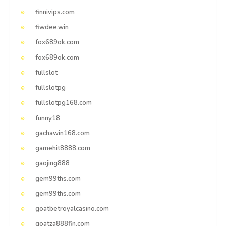
finnivips.com
fiwdee.win
fox689ok.com
fox689ok.com
fullslot
fullslotpg
fullslotpg168.com
funny18
gachawin168.com
gamehit8888.com
gaojing888
gem99ths.com
gem99ths.com
goatbetroyalcasino.com
goatza888fin.com