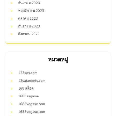
ธันวาคม 2023
พฤศจิกายน 2023
ตุลาคม 2023
กันยายน 2023
สิงหาคม 2023
หมวดหมู่
123xos.com
13satanbets.com
168 สล็อต
1688sagame
1688vegasx.com
1688vegasx.com