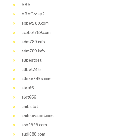
ABA
ABAGroup2
abbet789.com
acebet789.com
adm789.info
adm789.info
allbestbet
allbet24hr
allone745s.com
alot66
alot666
amb slot
ambnovabet.com
asb9999.com
audi688.com