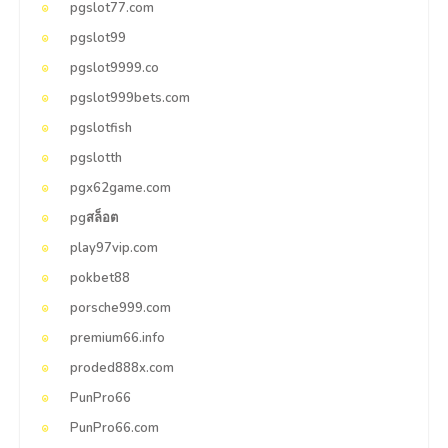
pgslot77.com
pgslot99
pgslot9999.co
pgslot999bets.com
pgslotfish
pgslotth
pgx62game.com
pgสล็อต
play97vip.com
pokbet88
porsche999.com
premium66.info
proded888x.com
PunPro66
PunPro66.com