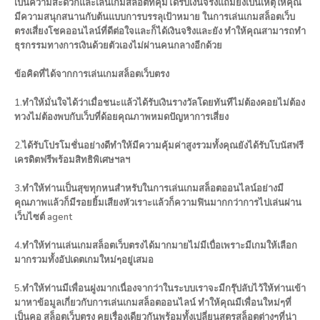
เป็นความสะดวกและเล่นเกมสล็อตที่คุ้มได้รับเงินจริงแถมยังเป็นเหตุให้คุณ
มีความสนุกสนานกับต้นแบบการบรรลุเป้าหมาย ในการเล่นเกมสล็อตเว็บ
ตรงเสี่ยงโชคออนไลน์ที่ดีต่อใจและก็ได้เงินจริงและยัง ทำให้คุณสามารถทำ
ธุรกรรมทางการเงินด้วยตัวเองไม่ผ่านคนกลางอีกด้วย
ข้อคิดที่ได้จากการเล่นเกมสล็อตเว็บตรง
1.ทำให้มั่นใจได้ว่าเมื่อชนะแล้วได้รับเงินรางวัลโดยทันทีไม่ต้องคอยไม่ต้อง
ทวงไม่ต้องพบกับเว็บที่ด้อยคุณภาพหมดปัญหาการเสี่ยง
2.ได้รับโปรโมชั่นอย่างดีทำให้มีความคุ้มค่าสูงรวมทั้งคุณยังได้รับโบนัสฟรี
เครดิตฟรีพร้อมสิทธิพิเศษฯลฯ
3.ทำให้ท่านเป็นสุขทุกหนสำหรับในการเล่นเกมสล็อตออนไลน์อย่างมี
คุณภาพแล้วก็มีรอยยิ้มเสียงหัวเราะแล้วก็ความฟินมากกว่าการไปเล่นผ่าน
เว็บไซต์ agent
4.ทำให้ท่านเล่นเกมสล็อตเว็บตรงได้มากมายไม่มีเบื่อเพราะมีเกมให้เลือก
มากรวมทั้งอัปเดตเกมใหม่ๆอยู่เสมอ
5.ทำให้ท่านมีเพื่อนฝูงมากเนื่องจากว่าในระบบเราจะมีกรุ๊ปลับไว้ให้ท่านเข้า
มาหาข้อมูลเกี่ยวกับการเล่นเกมสล็อตออนไลน์ ทำให้คุณมีเพื่อนใหม่ๆที่
เป็นคอ สล็อตเว็บตรง คุยเรื่องเดียวกันพร้อมทั้งเปลี่ยนสูตรสล็อตต่างๆที่น่า