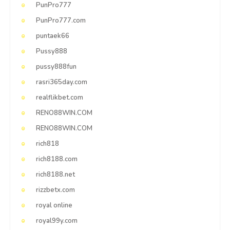
PunPro777
PunPro777.com
puntaek66
Pussy888
pussy888fun
rasri365day.com
realflikbet.com
RENO88WIN.COM
RENO88WIN.COM
rich818
rich8188.com
rich8188.net
rizzbetx.com
royal online
royal99y.com