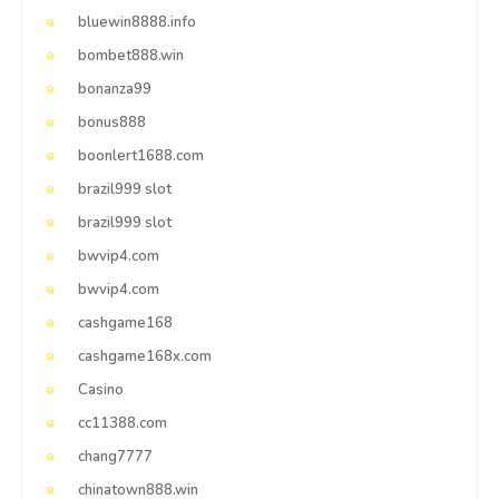
bluewin8888.info
bombet888.win
bonanza99
bonus888
boonlert1688.com
brazil999 slot
brazil999 slot
bwvip4.com
bwvip4.com
cashgame168
cashgame168x.com
Casino
cc11388.com
chang7777
chinatown888.win