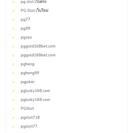
pg slot เว็บตรง
PG Slot เว็บใหม่
pg77
pg99
pgceo
pggold168bet.com
pggold168bet.com
pgheng
pgheng99
pgjoker
pglucky168.com
pglucky168.com
PGSlot
pgslot718
pgslot77