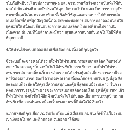
วไปกับสิทธิประโยชน์การบรรลุผล และความรวยที่สร้างความบันเทิงให้กับ
คุณได้เป็นอย่างดี แถมยังส่งผลให้คุณเบิกบานไปกับยอดเยี่ยมการบรรลุเป้า
หมายที่คุณไม่สมควรมองข้าม ทั้งยังทำให้คุณสะดวกสบายไปกับการเล่น
เกมสล็อตที่คุ้มที่สุดปัจจุบันนี้ด้วยลักษณะของการเล่นการตลาดออนไลน์ใน
ยุคสมัยใหม่นี้จะเปลี่ยนแปลงการเล่นเกมสล็อตเว็บตรงที่ต่างไปจากเดิม
เนื่องจากเล่นเกมที่นี่แล้วคนจะมีความสุขสะดวกสบายกับเทคโนโลยีที่คุ้ม
ที่สุดเวลานี้
4.ให้ท่านใช้ระบบทดลองเล่นเพื่อเลือกเกมสล็อตที่คุณถูกใจ
ซึ่งระบบนี้จะช่วยคุณได้รวมทั้งทำให้ท่านสามารถเล่นเกมสล็อตเว็บตรงได้
อย่างมีคุณภาพสูงมั่นอกมั่นใจได้สำหรับในการบริการ และก็ทำให้ท่าน
สามารถเล่นเกมสล็อตเว็บตรงผ่านระบบได้อย่างคุ้มค่า เนื่องจากระบบนี้จะ
ทำให้คุณสามารถเลือกได้ว่าคุณชอบเกมสล็อตเว็บตรงแบบไหนสูงที่สุด ซึ่ง
แต่ละเกมก็จะมีผลให้คุณมีความสนุกและคุ้มที่สุดตอนนี้ระบบต่างๆในการ
พัฒนาการบรรลุเป้าหมายของการเล่นเกมสล็อตออนไลน์ยุคนี้คุ้มมากๆแล้ว
ก็ทำให้ท่านมั่งคั่งขึ้นได้อีกด้วยบันเทิงใจไปกับยอดเยี่ยมการบรรลุเป้าหมาย
สำหรับเพื่อการเล่นเกมสล็อตเว็บตรงมาตรงนี้ดีต่อใจได้เงินจริง
5.ภายหลังที่คุณเลือกเกมรับเรียบร้อยแล้วเมื่อเล่นเกมชนะก็เข้าไปในระบบ
เบิกเงินอัตโนมัติและก็กดถอนเงินออกมาได้เลย