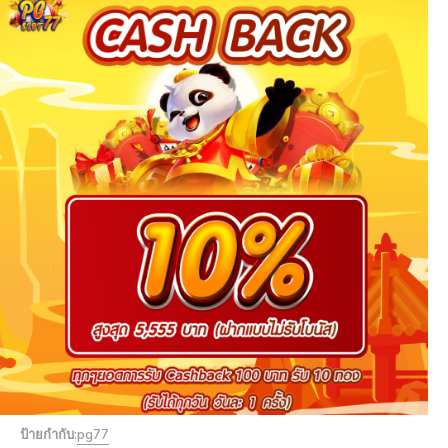
ป้ายกำกับ:
pg77