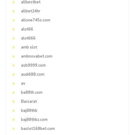
allbestbet
allbet24hr
allone745s.com
alot66
alot666
amb slot
ambnovabet.com
asb9999.com
audi688.com
av
ba88th.com
Baccarat
baj88thb
baj88thbz.com
baslot168bet.com