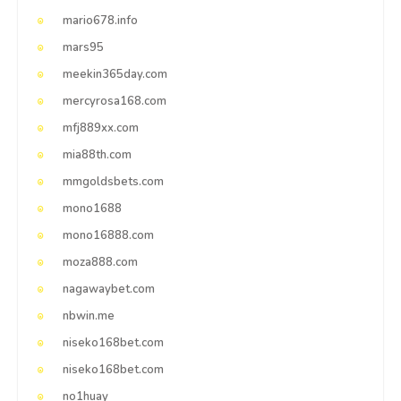
mario678.info
mars95
meekin365day.com
mercyrosa168.com
mfj889xx.com
mia88th.com
mmgoldsbets.com
mono1688
mono16888.com
moza888.com
nagawaybet.com
nbwin.me
niseko168bet.com
niseko168bet.com
no1huay