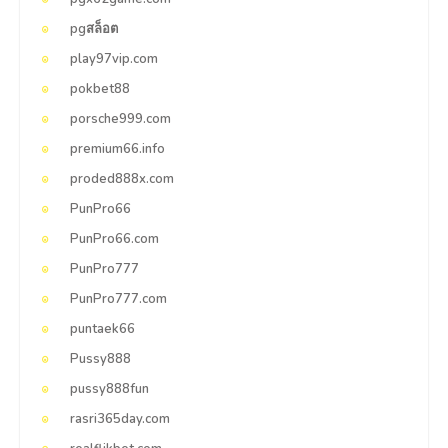
pgสล็อต
play97vip.com
pokbet88
porsche999.com
premium66.info
proded888x.com
PunPro66
PunPro66.com
PunPro777
PunPro777.com
puntaek66
Pussy888
pussy888fun
rasri365day.com