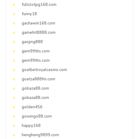
fullslotpg168.com
funny18
gachawin168.com
gamehit8888.com
gaojing888
gem99ths.com
gem99ths.com
goatbetroyalcasino.com
goatza888fin.com
gobaza88.com
gobaza88.com
golden456
gowingo88.com
happy168
hengheng9899.com