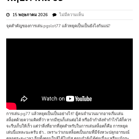
15 พฤษภาคม 2026
ไม่มีความเห็น
จุดสำคัญของการเล่น pgslot77 แล้วหยุดเป็นเป็นยังไงกันแน่?
การเล่น pg77 แล้วหยุดเป็นเป็นอย่างไร? ผู้คนจำนวนมากอาจเริ่มเล่น
สล็อตด้วยความคิดที่ว่า หากมีทุนก็เล่นต่อได้ หรือถ้ากำลังทำกำไรได้ก็ควร
จะรีบเก็บให้เร็ว แต่ว่าสิ่งที่ยากที่สุดสำหรับในการเล่นสล็อตก็คือ การหยุด
เล่นนี่แหละนะครับ ฮ่า… เพราะว่าเกมสล็อตเป็นเกมที่มีจังหวะปลุกอารมณ์
ตลอดระยะเวลา อีกทั้งตอนใกล้ได้โบนัส ตอนกำลังได้ต่อเนื่อง หรือแม้กระ