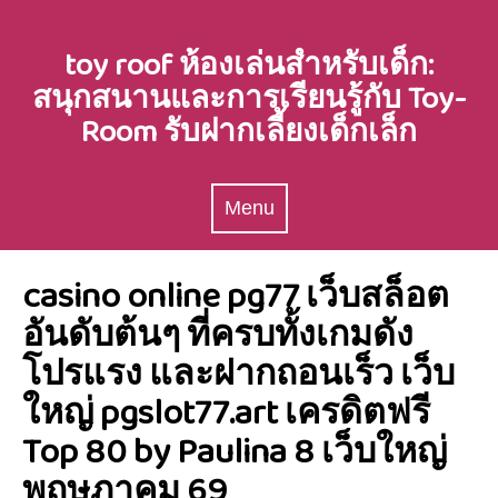
Skip
to
toy roof ห้องเล่นสำหรับเด็ก:
content
สนุกสนานและการเรียนรู้กับ Toy-
Room รับฝากเลี้ยงเด็กเล็ก
Menu
Menu
casino online pg77 เว็บสล็อต
อันดับต้นๆ ที่ครบทั้งเกมดัง
โปรแรง และฝากถอนเร็ว เว็บ
ใหญ่ pgslot77.art เครดิตฟรี
Top 80 by Paulina 8 เว็บใหญ่
พฤษภาคม 69