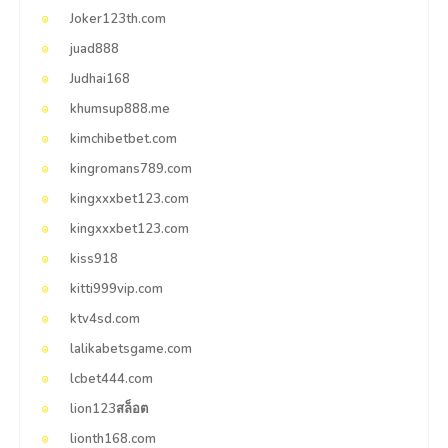
Joker123th.com
juad888
Judhai168
khumsup888.me
kimchibetbet.com
kingromans789.com
kingxxxbet123.com
kingxxxbet123.com
kiss918
kitti999vip.com
ktv4sd.com
lalikabetsgame.com
lcbet444.com
lion123สล็อต
lionth168.com