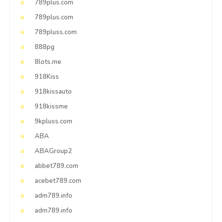
789plus.com
789plus.com
789pluss.com
888pg
8lots.me
918Kiss
918kissauto
918kissme
9kpluss.com
ABA
ABAGroup2
abbet789.com
acebet789.com
adm789.info
adm789.info