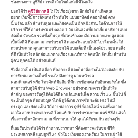
ช่องทางการ ดูซีรี่ย์ เกาหลี เว็บไซต์แห่งนี้ที่โดนใจ
บอกได้ว่า
ดูซีรี่ย์เกาหลี
ไม่ใช่เรื่องยุ่งยาก อีกต่อไป ถ้าเกิดคุณ
อยาก เว็บที่มีการอัพเดท เร็ว ทันใจ แบบอาทิตย์ ต่ออาทิตย์ ตรง
นี้ พร้อมแล้ว สำหรับคุณ และก็ยังคงเป็น อีกหนึ่งส่วน ในด้านการให้
บริการ ที่ให้ท่านรับชมฟรี ตลอด 1 วัน เป็นส่วนที่ยอดเยี่ยม บริการแบบ
จัดเต็ม จัดหนัก รวมทั้งเป็นจุด ที่ค่อนข้างจะ มีความมากมายสูง แถม
เป็นสิ่งที่ดี ที่คุณสามารถรับชมได้ ตลอดวัน แบบไม่มีโปรโมทคั่น ให้
กวนประสาท คุณสามารถรับชมได้ แบบเต็มที่ เป็นองค์ประกอบ ต่อสิ่ง
ที่ดี เป็นหัวใจหลักต่อแนวทางเรื่อง และบริการ จัดหนัก จัดเต็ม สำหรับ
ผู้คน ทุกคนได้ อย่างแน่แท้
ซึ่งถือว่าเป็น เป็นตัวเลือก ที่ออกจะดี และก็มาดีอย่างไม่ต้องสงสัย กับ
การรับชม อย่างเต็มที่ รวมไปถึงการดู ผ่านหน้าจอ
คอมพิวเตอร์ หรือ โทรศัพท์มือถือ ที่มีการเชื่อมต่อ กับอินเทอร์เน็ต ซึ่ง
สามารถรับดูได้ ผ่าน Web Browser อย่างเหมาะควร เป็นหัวใจ
สำคัญ ของการรับดูได้ดิบได้ดี ผ่านอินเทอร์เน็ต ความเร็ว 3G ขึ้นไป ก็
จะเป็นอีกจุด ที่ตอบปัญหาได้ดี ดูได้ง่าย ภาพชัด ระดับ HD ไม่มี
กระตุก และยังคงเป็น วิถีทาง ของการ ดูซีรี่ย์ออนไลน์ รวมทั้งเอาอก
เอาใจ สายประเทศเกาหลี โดยแท้ กับการรับชมภาพยนตร์ ซีรีส์ แล้วก็
เรื่องราวอื่นๆอีกมากมาย ที่เราขนมาให้ คุณได้รับชมกัน อย่างจุใจ
ก็เลยรับประกันได้ว่า ถ้าหากปรารถนา ที่ต้องการจะรับชม ซีรีส์
ประเทศเกาหลี แบบดูฟรี 24 ชั่วโมง เว็บของเราพร้อม ในการเข้าใช้