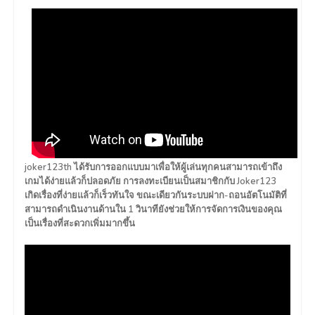
joker123th ได้รับการออกแบบมาเพื่อให้ผู้เล่นทุกคนสามารถเข้าถึง
เกมได้ง่ายแล้วก็ปลอดภัย การลงทะเบียนเป็นสมาชิกกับ Joker123
เกิดเรื่องที่ง่ายแล้วก็เร็วทันใจ ขณะเดียวกันระบบฝาก-ถอนอัตโนมัติที่
สามารถดำเนินงานด้านใน 1 วินาทียังช่วยให้การจัดการเงินของคุณ
เป็นเรื่องที่สะดวกเพิ่มมากขึ้น