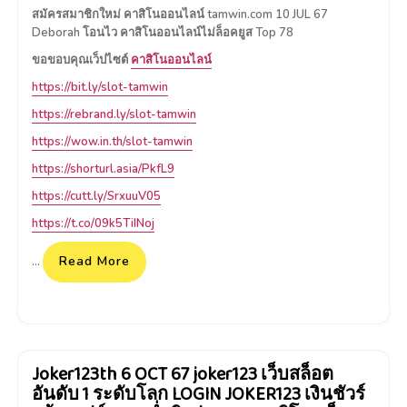
สมัครสมาชิกใหม่ คาสิโนออนไลน์ tamwin.com 10 JUL 67
Deborah โอนไว คาสิโนออนไลน์ไม่ล็อคยูส Top 78
ขอขอบคุณเว็ปไซต์
คาสิโนออนไลน์
https://bit.ly/slot-tamwin
https://rebrand.ly/slot-tamwin
https://wow.in.th/slot-tamwin
https://shorturl.asia/PkfL9
https://cutt.ly/SrxuuV05
https://t.co/09k5TiINoj
Read More
…
Joker123th 6 OCT 67 joker123 เว็บสล็อต
อันดับ 1 ระดับโลก LOGIN JOKER123 เงินชัวร์