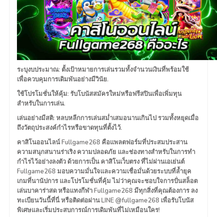
ระบุงบประมาณ: ตั้งเป้าหมายการเล่นรวมทั้งจำนวนเงินที่พร้อมใช้
เพื่อควบคุมการเดิมพันอย่างมีวินัย.
ใช้โปรโมชั่นให้คุ้ม: รับโบนัสสมัครใหม่หรือฟรีสปินเพื่อเพิ่มทุน
สำหรับในการเล่น.
เล่นอย่างมีสติ: หลบหลีกการเล่นสม่ำเสมอนานเกินไป รวมทั้งหยุดเมื่อ
ถึงวัตถุประสงค์กำไรหรือขาดทุนที่ตั้งไว้.
คาสิโนออนไลน์ Fullgame268 คือแพลตฟอร์มที่ประสมประสาน
ความสนุกสนานร่าเริง ความปลอดภัย และช่องทางสำหรับในการทำ
กำไรไว้อย่างลงตัว ด้วยการเป็น คาสิโนเว็บตรง ที่ไม่ผ่านเอเย่นต์
Fullgame268 มอบความมั่นใจและความเชื่อมั่นด้วยระบบที่ล้ำยุค
เกมที่นานัปการ และโปรโมชั่นที่คุ้ม ไม่ว่าคุณจะชอบใจการปั่นสล็อต
เล่นบาคาร่าสด หรือแทงกีฬา Fullgame268 มีทุกสิ่งที่คุณต้องการ ลง
ทะเบียนวันนี้ที่นี่ หรือติดต่อผ่าน LINE @fullgame268 เพื่อรับโบนัส
พิเศษและเริ่มประสบการณ์การเดิมพันที่ไม่เหมือนใคร!