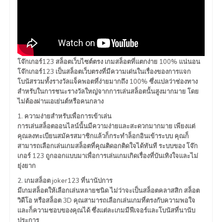
โจ๊กเกอร์123 สล็อตเว็บไซต์ตรง เกมสล็อตที่แตกง่าย 100% แน่นอน
โจ๊กเกอร์123 เป็นสล็อตเว็บตรงที่มีความเด่นในเรื่องของการแจก
โบนัสรวมทั้งรางวัลแจ็คพอตที่ง่ายมากถึง 100% ซึ่งแปลว่าช่องทาง
สำหรับในการชนะรางวัลใหญ่จากการเล่นสล็อตนั้นสูงมากมาย โดย
ไม่ต้องผ่านเอเย่นต์หรือคนกลาง
1. ความง่ายสำหรับเพื่อการเข้าเล่น
การเล่นสล็อตออนไลน์นั้นมีความง่ายและสะดวกมากมาย เพียงแต่
คุณลงทะเบียนสมัครสมาชิกแล้วก็กระทำล็อกอินเข้าระบบ คุณก็
สามารถเลือกเล่นเกมสล็อตที่คุณติดอกติดใจได้ทันที ระบบของ โจ๊ก
เกอร์ 123 ถูกออกแบบมาเพื่อการเล่นเกมเกิดเรื่องที่บันเทิงใจและไม่
ยุ่งยาก
2. เกมสล็อต joker123 ที่นานัปการ
มีเกมสล็อตให้เลือกเล่นหลายชนิด ไม่ว่าจะเป็นสล็อตคลาสสิก สล็อต
วิดีโอ หรือสล็อต 3D คุณสามารถเลือกเล่นเกมที่ตรงกับความพอใจ
และก็ความชอบของคุณได้ ซึ่งแต่ละเกมมีฟีเจอร์และโบนัสที่นานับ
ประการ