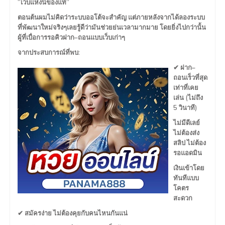
“เว็บแห่งนี้ของแท้”
ตอนต้นผมไม่คิดว่าระบบออโต้จะสำคัญ แต่ภายหลังจากได้ลองระบบ
ที่พัฒนาใหม่จริงๆเลยรู้ดีว่ามันช่วยย่นเวลามากมาย โดยยิ่งไปกว่านั้น
ผู้ที่เบื่อการรอคิวฝาก–ถอนแบบเว็บเก่าๆ
จากประสบการณ์ที่พบ:
✔ ฝาก–
ถอนเร็วที่สุด
เท่าที่เคย
เล่น (ไม่ถึง
5 วินาที)
ไม่มีดีเลย์
ไม่ต้องส่ง
สลิป ไม่ต้อง
รอแอดมิน
เงินเข้าโดย
ทันทีแบบ
โคตร
สะดวก
✔ สมัครง่าย ไม่ต้องคุยกับคนไหนกันแน่