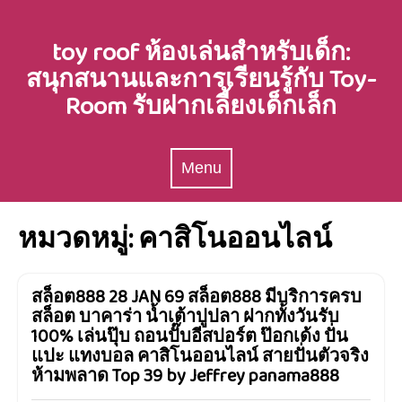
Skip
to
toy roof ห้องเล่นสำหรับเด็ก:
content
สนุกสนานและการเรียนรู้กับ Toy-
Room รับฝากเลี้ยงเด็กเล็ก
Menu
Menu
หมวดหมู่:
คาสิโนออนไลน์
สล็อต888 28 JAN 69 สล็อต888 มีบริการครบ
สล็อต บาคาร่า น้ำเต้าปูปลา ฝากทั้งวันรับ
100% เล่นปุ๊บ ถอนปั๊บอีสปอร์ต ป๊อกเด้ง ปั่น
แปะ แทงบอล คาสิโนออนไลน์ สายปั่นตัวจริง
ห้ามพลาด Top 39 by Jeffrey panama888