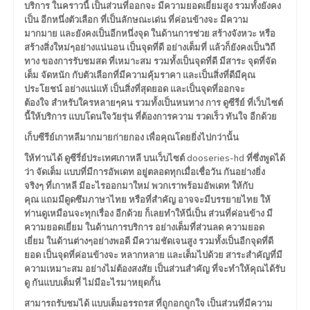
บริการ ในคราวนี้ เป็นส่วนที่ออกจะ มีความยอดเยี่ยมสูง รวมทั้งยังคง
เป็น อีกหนึ่งตัวเลือก ที่เป็นลักษณะเด่น ที่ค่อนข้างจะ มีความ
มากมาย และยังคงเป็นอีกหนึ่งจุด ในด้านการช่วย สร้างจังหวะ หรือ
สร้างสิ่งใหม่ๆอย่างแน่นอน เป็นจุดที่ดี อย่างเต็มที่ แล้วก็ยังคงเป็นวิถี
ทาง ของการรับชมสด ที่เหมาะสม รวมทั้งเป็นจุดที่ดี มีสาระ จุดที่จัด
เต็ม จัดหนัก กับตัวเลือกที่มีความคุ้มราคา และเป็นสิ่งที่ดีมีคุณ
ประโยชน์ อย่างแน่แท้ เป็นสิ่งที่สุดยอด และเป็นจุดที่ออกจะ
ต้องใจ สำหรับใครหลายๆคน รวมทั้งเป็นหนทาง การ ดูซีรีย์ ที่เว็บไซต์
นี้ให้บริการ แบบโดนใจวัยรุ่น ที่ต้องการความ รวดเร็ว ทันใจ อีกด้วย
เก็บซีรีย์เกาหลีมากมายก่ายกอง เพื่อคุณโดยยิ่งไปกว่านั้น
ให้ท่านได้ ดูซีรี่ย์ประเทศเกาหลี บนเว็บไซต์ dooseries-hd ที่ซึ่งพูดได้
ว่า จัดเต็ม แบบที่มีการอัพเดท อยู่ตลอดทุกเมื่อเชื่อวัน กันอย่างยิ่ง
จริงๆ ที่เกาหลี มีอะไรออกมาใหม่ พวกเราพร้อมอัพเดท ให้กับ
คุณ แถมมีดูดซึมภาษาไทย หรือที่สำคัญ อาจจะมีบรรยายไทย ให้
ท่านดูเหมือนจะทุกเรื่อง อีกด้วย ก็เลยทำให้นี่เป็น ส่วนที่ค่อนข้าง มี
ความยอดเยี่ยม ในด้านการบริการ อย่างเต็มที่ส่วนลด ความยอด
เยี่ยม ในด้านต่างๆอย่างพอดี มีความชัดเจนสูง รวมทั้งเป็นอีกจุดที่ดี
ยอด เป็นจุดที่ค่อนข้างจะ หลากหลาย และเต็มไปด้วย สาระสำคัญที่มี
ความเหมาะสม อย่างไม่ต้องสงสัย เป็นส่วนสำคัญ ที่จะทำให้คุณได้รับ
ดู กันแบบเต็มที่ ไม่มีอะไรมาหยุดกั้น
สามารถรับชมได้ แบบเต็มอรรถรส ที่ถูกอกถูกใจ เป็นส่วนที่มีความ