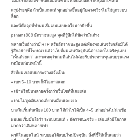
ไม่มีปรับลดอัตราชนะเสมือนพวกเว็บดัดแปลงปรับปรุงแก้ไขเกม
สรุปง่ายๆคือ ถ้าเป็นเกมแท้ ทุกอย่างขึ้นอยู่กับดวงจริงๆไม่ใช่ถูกระบบ
ล็อก
และนี่คือจุดที่ทำผมเริ่มเล่นแบบพอใจมากยิ่งขึ้น
panama888 อัตราชนะสูง: จุดที่รู้สึกได้ชัดว่ามันต่าง
หลายเว็บอ้างว่ามี RTP หรืออัตราชนะสูง แต่เพียงพอเล่นจริงกลับมิได้
รู้สึกอย่างที่โฆษณา แต่ว่าเว็บที่ผมเล่นปัจจุบันนี่ต่างออกไปจริงๆแบบ
“เห็นด้วยตา” เพราะเหตุว่าเกมที่เล่นไม่ค่อยรับประทานทุนแบบรุนแรง
เหมือนก่อนหน้านี้
สิ่งที่ผมเจอแบบกระจ่างแจ้งเป็น:
• เบท 5–10 บาท ก็มีโอกาสแตก
• เข้าฟรีสปินหลายครั้งกว่าเว็บไซต์ที่เคยเล่น
• เกมไม่ดูดเงินรวดเดียวเหมือนเคยเจอ
บางวันเริ่มต้นเพียง 100 บาท ได้กำไรได้เป็น 4–5 เท่าอย่างไม่น่าเชื่อ
ผมเลยเริ่มมั่นใจว่า ระบบเกมแท้ + อัตราชนะจริง = เล่นแล้วมีโอกาส
มากกว่าเดิมหลายเท่า
คาสิโนออนไลน์ ระบบออโต้แบบใหม่ปัจจุบัน: สิ่งที่ชี้ให้เห็นเลยว่า