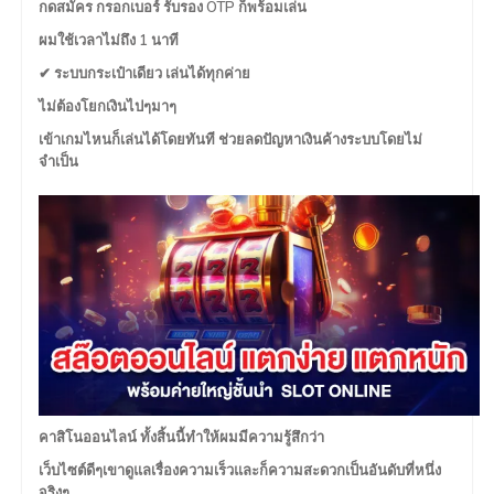
กดสมัคร กรอกเบอร์ รับรอง OTP ก็พร้อมเล่น
ผมใช้เวลาไม่ถึง 1 นาที
✔ ระบบกระเป๋าเดียว เล่นได้ทุกค่าย
ไม่ต้องโยกเงินไปๆมาๆ
เข้าเกมไหนก็เล่นได้โดยทันที ช่วยลดปัญหาเงินค้างระบบโดยไม่
จำเป็น
คาสิโนออนไลน์ ทั้งสิ้นนี้ทำให้ผมมีความรู้สึกว่า
เว็บไซต์ดีๆเขาดูแลเรื่องความเร็วและก็ความสะดวกเป็นอันดับที่หนึ่ง
จริงๆ