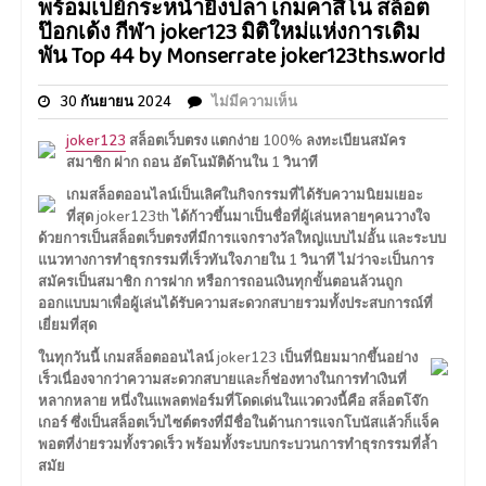
พร้อมเปย์กระหน่ำยิงปลา เกมคาสิโน สล็อต
ป๊อกเด้ง กีฬา joker123 มิติใหม่แห่งการเดิม
พัน Top 44 by Monserrate joker123ths.world
30 กันยายน 2024
ไม่มีความเห็น
joker123
สล็อตเว็บตรง แตกง่าย 100% ลงทะเบียนสมัคร
สมาชิก ฝาก ถอน อัตโนมัติด้านใน 1 วินาที
เกมสล็อตออนไลน์เป็นเลิศในกิจกรรมที่ได้รับความนิยมเยอะ
ที่สุด joker123th ได้ก้าวขึ้นมาเป็นชื่อที่ผู้เล่นหลายๆคนวางใจ
ด้วยการเป็นสล็อตเว็บตรงที่มีการแจกรางวัลใหญ่แบบไม่อั้น และระบบ
แนวทางการทำธุรกรรมที่เร็วทันใจภายใน 1 วินาที ไม่ว่าจะเป็นการ
สมัครเป็นสมาชิก การฝาก หรือการถอนเงินทุกขั้นตอนล้วนถูก
ออกแบบมาเพื่อผู้เล่นได้รับความสะดวกสบายรวมทั้งประสบการณ์ที่
เยี่ยมที่สุด
ในทุกวันนี้ เกมสล็อตออนไลน์ joker123 เป็นที่นิยมมากขึ้นอย่าง
เร็วเนื่องจากว่าความสะดวกสบายและก็ช่องทางในการทำเงินที่
หลากหลาย หนึ่งในแพลตฟอร์มที่โดดเด่นในแวดวงนี้คือ สล็อตโจ๊ก
เกอร์ ซึ่งเป็นสล็อตเว็บไซต์ตรงที่มีชื่อในด้านการแจกโบนัสแล้วก็แจ็ค
พอตที่ง่ายรวมทั้งรวดเร็ว พร้อมทั้งระบบกระบวนการทำธุรกรรมที่ล้ำ
สมัย