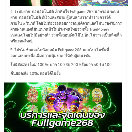
4. ระบบฝาก-ถอนอัตโนมัติ เร็วทันใจ Fullgame268 มาพร้อม ระบบ
ฝาก-ถอนอัตโนมัติ ที่เร็วและสบาย ผู้เล่นสามารถทำรายการได้
ภายใน 5 วินาที โดยไม่ต้องรอคอยการอนุมัติจากแอดไม่น รองรับการ
ฝากผ่านแบงค์ชั้นแนวหน้าในประเทศไทยรวมทั้ง TrueMoney
Wallet โดยไม่มีอย่างต่ำ รวมทั้งถอนเงินได้ไม่อั้น ไม่ว่าจะเป็นเลิศเล็ก
หรือยอดใหญ่.
5. โปรโมชั่นและโบนัสสุดคุ้ม Fullgame268 มอบโปรโมชั่นที่
ออกแบบมาเพื่อเพิ่มความคุ้มราคาให้กับผู้เล่น เช่น:
โบนัสสมัครใหม่ 100%: ฝาก 100 รับ 200 หรือฝาก 50 รับ 100.
คืนยอดเสีย 10%: ถอนได้ไม่ยั้ง.