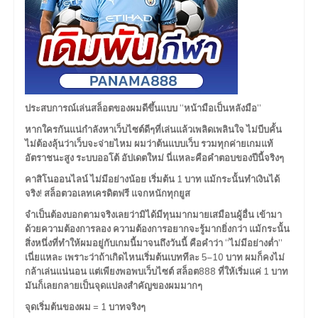
ประสบการณ์เล่นสล็อตของผมดีขึ้นแบบ “หน้ามือเป็นหลังมือ”
หากใครกันแน่กำลังหาเว็บไซต์ดีๆที่เล่นแล้วเพลิดเพลินใจ ไม่บีบคั้น
ไม่ต้องลุ้นว่าเว็บจะจ่ายไหม ผมว่าต้นแบบเว็บ รวมทุกค่ายเกมแท้
อัตราชนะสูง ระบบออโต้ อัปเดตใหม่ นี่แหละคือคำตอบของปีนี้จริงๆ
คาสิโนออนไลน์ ไม่มีอย่างน้อย เริ่มต้น 1 บาท แม้กระนั้นทำเงินได้
จริง! สล็อตวอเลทเครดิตฟรี แจกหนักทุกยูส
จำเป็นต้องบอกตามจริงเลยว่ามิได้มีทุนมากมายเสมือนผู้อื่น เข้ามา
ด้วยความต้องการลอง ความต้องการอยากจะรู้มากยิ่งกว่า แม้กระนั้น
สิ่งหนึ่งที่ทำให้ผมอยู่กับเกมนี้มาจนถึงวันนี้ คือคำว่า “ไม่มีอย่างต่ำ”
เนี่ยแหละ เพราะว่าถ้าเกิดไหนเริ่มต้นเบททีละ 5–10 บาท ผมก็คงไม่
กล้าเล่นแน่นอน แต่เพียงพอพบเว็บไซต์ สล็อต888 ที่ให้เริ่มแค่ 1 บาท
มันก็เลยกลายเป็นจุดแปลงสำคัญของผมมากๆ
จุดเริ่มต้นของผม = 1 บาทจริงๆ