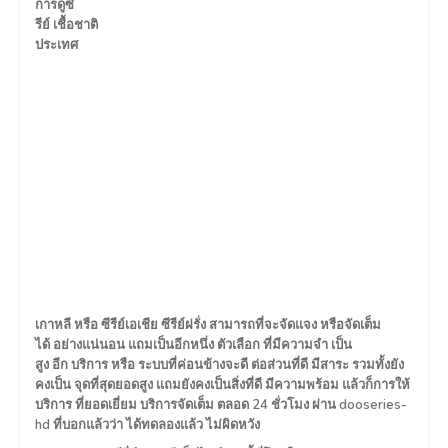
การดูซี
รีย์ เชื้อชาติ
ประเทศ
เกาหลี หรือ ซีรีย์เอเชีย ซีรีย์ฝรั่ง สามารถที่จะจัดแจง หรือจัดเต็ม
ได้ อย่างแน่นอน แถมเป็นอีกหนึ่ง ตัวเลือก ที่มีความจำ เป็น
สูง อีก บริการ หรือ ระบบที่ค่อนข้างจะดี ต่อส่วนที่ดี มีสาระ รวมทั้งยัง
คงเป็น จุดที่สุดยอดสูง แถมยังคงเป็นสิ่งที่ดี มีความพร้อม แล้วก็การให้
บริการ ที่ยอดเยี่ยม บริการจัดเต็ม ตลอด 24 ชั่วโมง ผ่าน dooseries-
hd ที่บอกแล้วว่า ได้ทดลองแล้ว ไม่ผิดหวัง