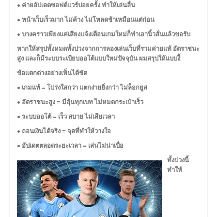
• ค่ายอัปเดตซอฟต์แวร์บ่อยครั้ง ทำให้เล่นลื่น
• หน้าเว็บเร็วมาก ไม่ค้าง ไม่โหลดช้าเหมือนแต่ก่อน
• บางคราวเพียงแค่เสียงแจ้งเตือนเกมใหม่ก็ทำเอานิ้วสั่นแล้วขอรับ
หากให้สรุปทั้งหมดทั้งปวงจากการลองเล่นเว็บที่รวมค่ายแท้ อัตราชนะ
สูง และก็มีระบบระเบียบออโต้แบบใหม่ปัจจุบัน ผมสรุปให้แบบงี้:
ข้อแตกต่างอย่างเห็นได้ชัด
• เกมแท้ = โปร่งใสกว่า แตกง่ายยิ่งกว่า ไม่ล็อกยูส
• อัตราชนะสูง = มีลุ้นทุกเบท ไม่หมดกระเป๋าเร็ว
• ระบบออโต้ = เร็ว สบาย ไม่เสียเวลา
• ถอนเงินได้จริง = จุดที่ทำให้วางใจ
• อัปเดตตลอดระยะเวลา = เล่นไม่น่าเบื่อ
ทั้งปวงนี้
ทำให้