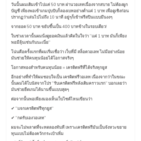
วันนั้นผมเติมเข้าไปแค่ 50 บาท ผ่านวอเลทเนื่องจากสบาย ไม่ต้องผูก
บัญชี เพียงพอเข้าเกมปุบปับก็ลองเบทอย่างต่ำแค่ 1 บาท เพื่อดูเชิงก่อน
ปรากฏว่าเล่นไปไม่ถึง 10 นาที อยู่ๆก็เข้าฟรีสปินแบบมึนงงๆ
จากยอด 50 บาท ขยับขึ้นเป็น 400 บาทข้างในรอบเดียว!
ในช่วงเวลานั้นผมนั่งดูยอดเงินแล้วคิดในใจว่า “แค่ 1 บาท มันก็เพียง
พอมีลุ้นเช่นกันนะเนี่ย”
โน่นคือครั้งแรกที่ผมเริ่มเชื่อว่า เว็บที่มี สล็อตวอเลท ไม่มีอย่างน้อย
มันช่วยให้คนทุนน้อยได้โอกาสจริงๆ
โอกาสทองสำหรับคนทุนน้อย = เครดิตฟรีที่ได้จริงทุกยูส
อีกอย่างที่ทำให้ผมชอบใจเป็น เครดิตฟรีวอเลท เนื่องจากว่าในขณะ
นั้นผมได้โบนัสจากโปร “รับเครดิตฟรีหลังเติมคราวแรก” บอกเลยว่า
มันช่วยยืดเกมได้นานขึ้นแบบสุดๆ
ต่อจากนั้นพอเพียงมองเห็นเว็บไซต์ไหนเขียนว่า
✔ “แจกเครดิตฟรีทุกยูส”
✔ “กดรับเองวอเลท”
ผมจะไม่พลาดที่จะทดลองทันที เพราะเครดิตฟรีมันเป็นจังหวะขยาย
ทุนแบบไม่ต้องควักกระเป๋าเพิ่ม