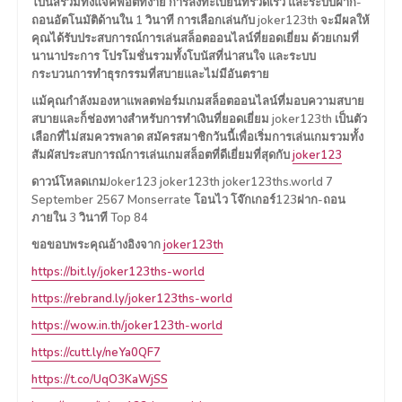
โบนัสรวมทั้งแจ็คพอตที่ง่าย การลงทะเบียนที่รวดเร็ว และระบบฝาก-
ถอนอัตโนมัติด้านใน 1 วินาที การเลือกเล่นกับ joker123th จะมีผลให้
คุณได้รับประสบการณ์การเล่นสล็อตออนไลน์ที่ยอดเยี่ยม ด้วยเกมที่
นานาประการ โปรโมชั่นรวมทั้งโบนัสที่น่าสนใจ และระบบ
กระบวนการทำธุรกรรมที่สบายและไม่มีอันตราย
แม้คุณกำลังมองหาแพลตฟอร์มเกมสล็อตออนไลน์ที่มอบความสบาย
สบายและก็ช่องทางสำหรับการทำเงินที่ยอดเยี่ยม joker123th เป็นตัว
เลือกที่ไม่สมควรพลาด สมัครสมาชิกวันนี้เพื่อเริ่มการเล่นเกมรวมทั้ง
สัมผัสประสบการณ์การเล่นเกมสล็อตที่ดีเยี่ยมที่สุดกับ
joker123
ดาวน์โหลดเกมJoker123 joker123th joker123ths.world 7
September 2567 Monserrate โอนไว โจ๊กเกอร์123ฝาก-ถอน
ภายใน 3 วินาที Top 84
ขอขอบพระคุณอ้างอิงจาก
joker123th
https://bit.ly/joker123ths-world
https://rebrand.ly/joker123ths-world
https://wow.in.th/joker123th-world
https://cutt.ly/neYa0QF7
https://t.co/UqO3KaWjSS