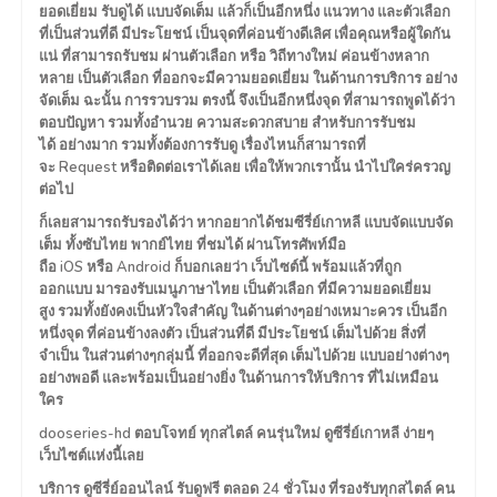
ยอดเยี่ยม รับดูได้ แบบจัดเต็ม แล้วก็เป็นอีกหนึ่ง แนวทาง และตัวเลือก
ที่เป็นส่วนที่ดี มีประโยชน์ เป็นจุดที่ค่อนข้างดีเลิศ เพื่อคุณหรือผู้ใดกัน
แน่ ที่สามารถรับชม ผ่านตัวเลือก หรือ วิถีทางใหม่ ค่อนข้างหลาก
หลาย เป็นตัวเลือก ที่ออกจะมีความยอดเยี่ยม ในด้านการบริการ อย่าง
จัดเต็ม ฉะนั้น การรวบรวม ตรงนี้ จึงเป็นอีกหนึ่งจุด ที่สามารถพูดได้ว่า
ตอบปัญหา รวมทั้งอำนวย ความสะดวกสบาย สำหรับการรับชม
ได้ อย่างมาก รวมทั้งต้องการรับดู เรื่องไหนก็สามารถที่
จะ Request หรือติดต่อเราได้เลย เพื่อให้พวกเรานั้น นำไปใคร่ครวญ
ต่อไป
ก็เลยสามารถรับรองได้ว่า หากอยากได้ชมซีรี่ย์เกาหลี แบบจัดแบบจัด
เต็ม ทั้งซับไทย พากย์ไทย ที่ชมได้ ผ่านโทรศัพท์มือ
ถือ iOS หรือ Android ก็บอกเลยว่า เว็บไซต์นี้ พร้อมแล้วที่ถูก
ออกแบบ มารองรับเมนูภาษาไทย เป็นตัวเลือก ที่มีความยอดเยี่ยม
สูง รวมทั้งยังคงเป็นหัวใจสำคัญ ในด้านต่างๆอย่างเหมาะควร เป็นอีก
หนึ่งจุด ที่ค่อนข้างลงตัว เป็นส่วนที่ดี มีประโยชน์ เต็มไปด้วย สิ่งที่
จำเป็น ในส่วนต่างๆกลุ่มนี้ ที่ออกจะดีที่สุด เต็มไปด้วย แบบอย่างต่างๆ
อย่างพอดี และพร้อมเป็นอย่างยิ่ง ในด้านการให้บริการ ที่ไม่เหมือน
ใคร
dooseries-hd ตอบโจทย์ ทุกสไตล์ คนรุ่นใหม่ ดูซีรี่ย์เกาหลี ง่ายๆ
เว็บไซต์แห่งนี้เลย
บริการ ดูซีรี่ย์ออนไลน์ รับดูฟรี ตลอด 24 ชั่วโมง ที่รองรับทุกสไตล์ คน