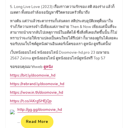
5. Long Live Love (2023) เรื่องราวความรักของ สติ สองร่าง แล้วก็
เมตตา ทั้งสองกำลังเจอปัญหาชีวิตครอบครัวที่มาถึง
ทางตัน แต่ว่าแล้วชะตากรรมก็เล่นตลก สติประสบอุบัติเหตุตื่นมาใน
ร่างไร้ความทรงจำ มีเพียงแค่ภาพถ่าย Then & Now เพียงแค่นั้นที่จะ
สามารถนำเขากลับไปเหตุการณ์ในอดีตได้ ซึ่งสิ่งที่เคยเกิดขึ้นนั้น ก็ไม่
ทราบว่าจะก่อให้เขาแปลงเป็นคนใหม่ได้รึเปล่า ก็มาลองดูกันได้เลยคะ
ขอรับบนเว็บไซต์ดูหนังผ่านอินเตอร์เน็ตของเรา ดูหนัง ดูฟรีแค่นั้น!
เว็บหนังออนไลน์ หนังออนไลน์ Doomovie-hd.pro 23 เมษายน
2567 Zelma ดูหนังออนไลน์ ดูหนังออนไลน์ดูหนังฟรี Top 57
ขอขอบคุณมากweb
ดูหนัง
https://bit.ly/doomovie_hd
https://rebrand.ly/doomovie_hd
https://wow.in.th/doomovie_hd
https://t.co/AKrg5HEjQp
http://gg.gg/doomovie_hd
Read More
…