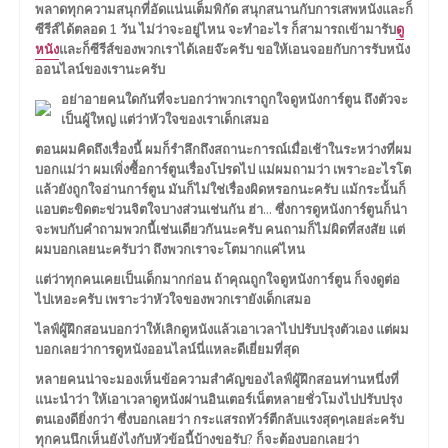
พลาดทุกความสนุกที่อัดแน่นเต็มพิกัด สนุกสนานกับการเสพหนังและก็
ซีรีส์ได้ตลอด 1 วัน ไม่ว่าจะอยู่ไหน จะทำอะไร ก็สามารถเข้ามารับ
ดู
หนัง
และก็ซีรีส์ของพวกเราได้เลยจ๊ะครับ ขอให้เอนจอยกับการรับหนัง
ออนไลน์ของเรานะครับ
อย่าอายคนใดกันที่จะบอกว่าพวกเราถูกใจดูหนังการ์ตูน ถึงตัวจะ
เป็นผู้ใหญ่ แต่ว่าหัวใจของเราเด็กเสมอ
ตอนผมคิดถึงเรื่องนี้ ผมก็รำลึกถึงสถานะการณ์เมื่อเช้าในระหว่างที่ผม
บอกแม่ว่า ผมเพิ่งซื้อการ์ตูนเรื่องโปรดไป แม่ผมถามว่า เพราะอะไรโต
แล้วยังถูกใจอ่านการ์ตูน มันก็ไม่ใช่เรื่องผิดหรอกนะครับ แม้กระนั้นก็
แอบตะขิดตะข่วนจิตใจบางส่วนเช่นกัน ฮ่า… ซึ่งการดูหนังการ์ตูนก็น่า
จะพบกับคำถามพวกนี้เช่นเดียวกันนะครับ คนถามก็ไม่ผิดที่สงสัย แต่
ผมบอกเลยนะครับว่า ถึงพวกเราจะโตมากแค่ไหน
แต่ว่าทุกคนเคยเป็นเด็กมากก่อน ถ้าคุณถูกใจดูหนังการ์ตูน ก็จงดูต่อ
ไปเหอะครับ เพราะว่าหัวใจของพวกเรายังเด็กเสมอ
ไลฟ์ผู้ฝึกสอนบอกว่าให้เลิกดูหนังแล้วเอาเวลาไปปรับปรุงตัวเอง แต่ผม
บอกเลยว่าการดูหนังออนไลน์นี่แหละดีเยี่ยมที่สุด
หลายคนน่าจะมองเห็นข้อความสำคัญของไลฟ์ผู้ฝึกสอนท่านหนึ่งที่
แนะนำว่า ให้เอาเวลาดูหนังผ่านอินเตอร์เน็ตหลายชั่วโมงไปปรับปรุง
ตนเองดียิ่งกว่า ซึ่งบอกเลยว่า กระแสรถทัวร์ตีกลับแรงสุดๆเลยล่ะครับ
ทุกคนนึกเห็นยังไงกับหัวข้อนี้บ้างขอรับ? ก็จะต้องบอกเลยว่า