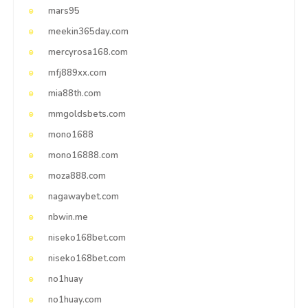
mars95
meekin365day.com
mercyrosa168.com
mfj889xx.com
mia88th.com
mmgoldsbets.com
mono1688
mono16888.com
moza888.com
nagawaybet.com
nbwin.me
niseko168bet.com
niseko168bet.com
no1huay
no1huay.com