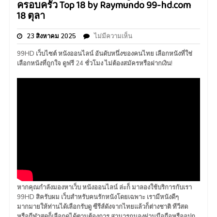
ครอบครัว Top 18 by Raymundo 99-hd.com
18 ตุลา
23 สิงหาคม 2025
ไม่มีความเห็น
99HD เว็บไซต์ หนังออนไลน์ อันดับหนึ่งของคนไทย เลือกหนังที่ใช่
เลือกหนังที่ถูกใจ ดูฟรี 24 ชั่วโมง ไม่ต้องสมัครหรือฝากเงิน!
หากคุณกำลังมองหาเว็บ หนังออนไลน์ ล่ะก็ มาลองใช้บริการกับเรา
99HD สิครับผม เว็บสำหรับคนรักหนังโดยเฉพาะ เรามีหนังดีๆ
มากมายให้ท่านได้เลือกรับดู ซีรีส์ดังจากไทยแล้วก็ต่างชาติ ทีวีสด
หรือกีฬาสดก็เลือกดูได้ตามต้องการ สามารถมองผ่านมือถือหรืออุปก