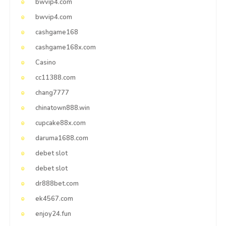
bwvip4.com
bwvip4.com
cashgame168
cashgame168x.com
Casino
cc11388.com
chang7777
chinatown888.win
cupcake88x.com
daruma1688.com
debet slot
debet slot
dr888bet.com
ek4567.com
enjoy24.fun