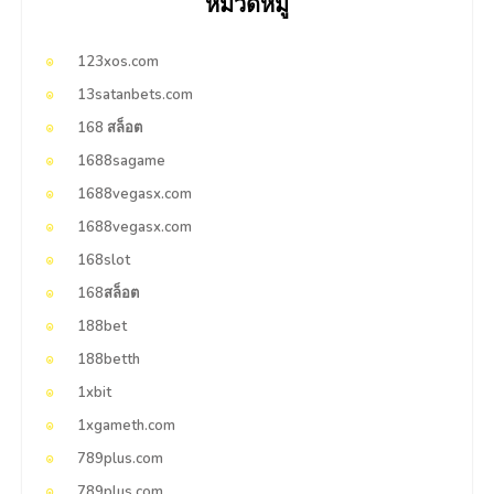
หมวดหมู่
123xos.com
13satanbets.com
168 สล็อต
1688sagame
1688vegasx.com
1688vegasx.com
168slot
168สล็อต
188bet
188betth
1xbit
1xgameth.com
789plus.com
789plus.com