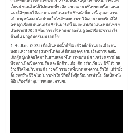
ว่า ภาพยนตร์ไทยในช่วงปี 2023 นั้นมีหนังดีๆเป็นจำนวนมากซึ่งเรา
เว็บหนังออนไลน์ก็ไม่พลาดที่จะถือเอาภาพยนตร์ไทยพวกนี้มาเสนอ
แนะให้ทุกคนได้ลองมามองกันนะครับ ซึ่งหนังทั้งปวงนี้ คุณสามารถ
เข้ามาดูหนังออนไลน์บนเว็บไซต์ของพวกเราได้เลยนะนะครับ มีให้
ครบทุกเรื่องแน่นอนครับ ซึ่งในพาร์ทนี้ ผมจะมาเสนอแนะหนังไทย 5
เรื่องรายปี 2023 ที่อยากจะให้ท่านทดลองไปดู จะมีเรื่องมีราวอะไร
บ้างนั้น มาดูกันครับผม เลทโก!
1. RedLife (2023) ถือเป็นหนังน้ำดีที่เผยชีวิตอีกด้านของเมืองคน
หงอยเหงาอย่างกรุงเทพฯได้ดิบได้ดีแบบสุดๆขอรับ เรื่องราวของส้ม
เด็กผู้หญิงที่เติบโตมาในย่านสลัม ที่ได้มาพบกับ พีช นักเรียนสาวน้อย
พี่จนกำเนิดเป็นความรัก และอีกด้าน เต๋อ เด็กเร่ร่อนวัย 18 ปีที่ได้มาส
ร้างชีวิตใหม่กับมายด์ นางคณิกาวัยรุ่นที่เขาทุ่มเทความรักให้ แต่ว่ายิ่ง
ดิ้นรนสร้างชีวิตใหม่มากเท่าใด ชีวิตก็ยิ่งสู้กลับมากเท่านั้น ถือเป็นหนัง
ดีอีกเรื่องที่น่าดูมากๆเลยล่ะครับผม