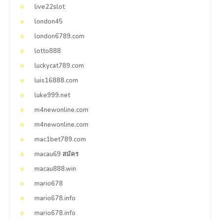
live22slot
london45
london6789.com
lotto888
luckycat789.com
luis16888.com
luke999.net
m4newonline.com
m4newonline.com
mac1bet789.com
macau69 สมัคร
macau888.win
mario678
mario678.info
mario678.info