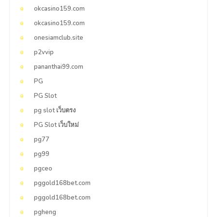
okcasino159.com
okcasino159.com
onesiamclub.site
p2vvip
pananthai99.com
PG
PG Slot
pg slot เว็บตรง
PG Slot เว็บใหม่
pg77
pg99
pgceo
pggold168bet.com
pggold168bet.com
pgheng