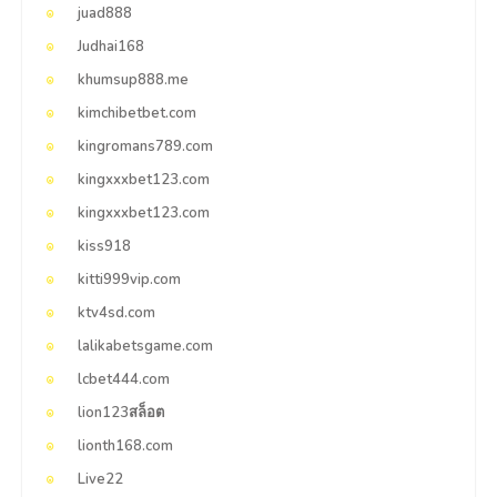
juad888
Judhai168
khumsup888.me
kimchibetbet.com
kingromans789.com
kingxxxbet123.com
kingxxxbet123.com
kiss918
kitti999vip.com
ktv4sd.com
lalikabetsgame.com
lcbet444.com
lion123สล็อต
lionth168.com
Live22