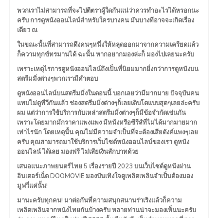
พวกเราไม่สามารถที่จะไปตีตราผู้ใดกันแน่ว่าควรทำอะไรได้หรอกนะ
ครับ การดูหนังออนไลน์สำหรับใครบางคน มันบางทีอาจจะเกิดเรื่อง
เดียว ณ
ในขณะนั้นที่สามารถดึงคนๆหนึ่งให้หลุดออกมาจากความเครียดแล้ว
ก็ความทุกข์ทรมานได้ ฉะนั้น หากอยากมองล่ะก็ มองไปเลยนะครับ
เพราะเหตุไรการดูหนังออนไลน์ถึงเป็นที่นิยมมากยิ่งกว่าการดูหนังบน
สตรีมมิ่งต่างๆพวกเรามีคำตอบ
ดูหนังออนไลน์บนสตรีมมิ่งในตอนนี้ บอกเลยว่ามีมากมาย ปัจจุบันคน
แทบไม่ดูทีวีกันแล้ว ช่องสตรีมมิ่งต่างๆก็เลยเติบโตแบบสุดๆเลยล่ะครับ
ผม แต่ว่าการใช้บริการกับเหล่าสตรีมมิ่งต่างๆก็มีข้อจำกัดเช่นกัน
เพราะโดยมากมักราคาแพงแพง มีหนังหรือซีรีส์ที่ไม่ได้มากมายมาก
เท่าไรนัก โดยเหตุนั้น คุณไม่มีความจำเป็นที่จะต้องเสียตังค์แพงๆเลย
ครับ คุณสามารถมาใช้บริการเว็บไซต์หนังออนไลน์ของเรา ดูหนัง
ออนไลน์ ได้เลย มองฟรี ไม่เสียเงินสักบาทด้วย
เสนอแนะภาพยนตร์ไทย 5 เรื่องรายปี 2023 บนเว็บไซต์ดูหนังผ่าน
อินเตอร์เน็ต DOOMOVIE มองบันเทิงใจดูเพลิดเพลินจำเป็นต้องมอง
มูฟวี่แค่นั้น!
มานะครับทุกคน! มาต่อกันที่ความสนุกสนานร่าเริงแล้วก็ความ
เพลิดเพลินจากหนังไทยกันบ้างครับ หลายท่านน่าจะมองเห็นนะครับ