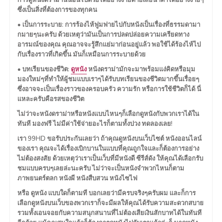
การดูหนังดราม่านั้นอินไปด้วยได้อย่างง่ายดายเสียน้ำตาได้อย่างง่ายๆ
ซึ่งเป็นสิ่งที่ต้องการของทุกคน
• เป็นการระบาย: การร้องไห้ฟูมฟายไปกับหนังเป็นเรื่องที่ธรรมดามา
กมายๆนะครับ ด้วยเหตุว่ามันเป็นการปลดปล่อยความเครียดทาง
อารมณ์ของคุณ คุณอาจจะรู้สึกแย่มาก่อนอยู่แล้ว พอใช้ได้ร้องไห้ไป
กับเรื่องราวที่เกิดขึ้น มันก็เหมือนการระบายด้วย
• บทเรียนของชีวิต:
ดูหนัง
หนังดราม่ามักจะมาพร้อมแง่คิดหรือมุม
มองใหม่ๆที่ทำให้ผู้ชมแบบเราๆได้รับบทเรียนของชีวิตมากขึ้นเรื่อยๆ
ซึ่งอาจจะเป็นเรื่องราวของครอบครัว ความรัก หรือการใช้ชีวิตก็ได้ นี่
แหละครับคือรสของชีวิต
ไม่ว่าจะหนังดราม่าหรือหนังแบบไหนๆก็เลือกดูหนังกับพวกเราได้ใน
ทันที มองฟรี ไม่มีค่าใช้จ่ายอะไรก็ตามทั้งปวง ทดลองเลย!
เรา 99HD ขอรับประกันเลยว่า ถ้าคุณดูหนังบนเว็บไซต์ หนังออนไลน์
ของเรา คุณจะได้เรื่องเบิกบานในแบบที่คุณถูกใจและก็ต้องการอย่าง
ไม่ต้องสงสัย ด้วยเหตุว่าเราเป็นเว็บที่มีหนังดี ซีรีส์ดัง ให้คุณได้เลือกรับ
ชมแบบครบๆเลยล่ะนะครับ ไม่ว่าจะเป็นหนังจำพวกไหนก็ตาม
ภาพยนตร์ตลก หนังผี หนังสืบสวน หนังไซไฟ
หรือ ดูหนัง แบบใดก็ตามที บอกเลยว่ามีครบจริงๆครับผม และก็การ
เลือกดูหนังบนเว็บของพวกเราก็จะมีผลให้คุณได้รับความสะดวกสบาย
รวมทั้งเอนจอยกับความสนุกสนานที่ไม่ต้องเสียเงินสักบาทได้ในทันที