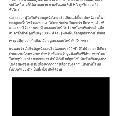
รณ์ใดๆก็ตามก็ได้ตามอยาก ภาพชัดแบบ Full HD ดูฟรีตลอด 24
ชั่วโมง
บอกเลยว่า ผู้ใดกันที่ชอบดูหนังไทยหรือเพียงแค่เป็นแฟนหนังล่ะก็ มา
ลองดูบนเว็บไซต์ของพวกเราได้เลย รับประกันเลยว่า มีครบทุกเรื่องที่
คุณอยากได้อย่างแน่แท้ หนังออนไลน์ ไม่ต้องสมัครหรือฝากเงินเพื่อ
สมัครอีกด้วย ดูฟรีแน่ๆ 100% คิดจะดูหนังดีๆเลือกดูกับเรากันได้เลย!
เหตุผลที่คุณจำเป็นต้องเลือก ดูหนังออนไลน์ กับเว็บ 99HD
แน่นอนว่า เว็บไซต์ดูหนังออนไลน์แบบเรา 99HD มีไม่น้อยเลยทีเดียว
ด้วยความนิยมชมชอบสำหรับเพื่อการรับดูหนังหรือซีรีส์ของชาวไทย
ในปัจจุบัน จำต้องบอกเลยว่า ทำให้เว็บไซต์ดูหนังมีเพิ่มขึ้นเรื่อยๆอย่าง
ไม่ต้องสงสัยนะครับ เนื่องจากว่าการเลือกรับดูความเบิกบานใจบน
เว็บไซต์แบบฟรีๆเป็นสิ่งที่เข้าถึงได้ง่าย