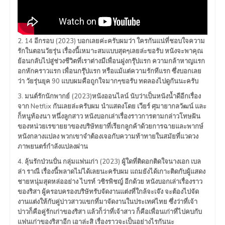
2. 14 อีกรอบ (2023) บอกเลยค่ะครับผมว่า ใครกันแน่ที่ชอบใจความ
รักในตอนวัยรุ่น เรื่องนี้เหมาะสมแบบสุดๆเลยล่ะขอรับ หนังจะพาคุณ
ย้อนกลับไปสู่ช่วงชีวิตที่เราต่างมีเพื่อนฝูงกรุ๊ปแรก ความกล้าหาญแรก
อกหักคราวแรก เพื่อนกรุ๊ปแรก หรือแม้แต่ความรักทีแรก ซึ่งบอกเลย
ว่า วัยรุ่นยุค 90 แบบผมคือถูกใจมากๆขอรับ ทดลองไปดูกันนะครับ
3. มนต์รักนักพากย์ (2023)หนังออนไลน์ นับว่าเป็นหนังน้ำดีอีกเรื่อง
จาก Netflix กันเลยล่ะครับผม นำแสดงโดย เวียร์ ศุมายากลวัฒน์ และ
ก็หนูท้องนา หนึ่งลูกสาว หนังบอกเล่าเรื่องราวการตามกล่าวโทษฝัน
ของหน่วยเรขายยาของบริษัทยาที่เรียกลูกค้าด้วยการฉายและพากษ์
หนังกลางแปลง พวกเขาจำต้องเจอกับความท้าทายในสมัยที่แวดวง
ภาพยนตร์กำลังแปลงผ่าน
4. ลุ้นรักป่วนปั่น กลุ่มแฟนเก่า (2023) ผู้ใดที่ติดอกติดใจนางเอก เบล
ล่า ราณี เรื่องนี้พลาดไม่ได้เลยนะครับผม แถมยังได้เกาะติดกับผู้แสดง
ชายหนุ่มสุดหล่ออย่าง ไบรท์ วชิรพิชญ์ อีกด้วย หนังบอกเล่าเรื่องราว
ของริสา ผู้ครอบครองบริษัทรับจัดงานแต่งที่ใกล้จะเจ๊ง จะต้องไปจัด
งานแต่งให้กับคู่บ่าวสาวแขกที่มาจัดงานในประเทศไทย ซึ่งว่าที่เจ้า
บ่าวก็คือคู่รักเก่าของริสา แล้วก็ว่าที่เจ้าสาว ก็คือเพื่อนเก่าที่ไปคบกับ
แฟนเก่าของริสาอีก เอาล่ะสิ เรื่องราวจะเป็นอย่างไรกันนะ