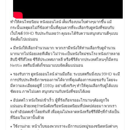
ทำให้คนไทยนิยม หนังออนไลน์ เต็มเรื่องบนเว็บต่างๆมากขึ้น แม้
กระนั้นเหตุผลไม่กี่ข้อเท่านั้นที่คุณควรที่จะเลือกรับดูหนังที่ชอบกับ
เว็บไซต์ 99HD รับประกันเลยว่า คุณจะได้รับความสนุกสนานดีๆแบบ
จัดเต็มไปแน่นอน
• มีหนังให้เลือกจำนวนมาก: พวกเรามีหนังให้ท่านเลือกรับดูจำนวน
มากมากไม่น้อยเลยทีเดียว ไม่ว่าจะเป็นหนังใหม่ชนโรง หนังเก่าหลาย
สิบปี ซีรีส์ไทย ซีรีส์ประเทศเกาหลี หรือซีรีส์จากประเทศไหนๆก็มีครบ
Netflix สตรีมมิ่งดังก็ขนมาแบบจัดเต็มแน่นอน
• รองรับการ ดูหนังออนไลน์ ผ่านมือถือ: ระบบสตรีมมิ่งบน 99HD จะมี
การปรับประสิทธิภาพของภาพได้จากที่คุณต้องการเลยขอรับ โดยจะ
มีความละเอียดอยู่ที่ 1080p อย่างยิ่งจริงๆ ทำให้คุณเลือกรับดูได้แบบ
ชัดเจน ภาพไม่แตก สนุกสนานกับหนังที่ชอบได้เลย
• อัปเดตไว หนังใหม่เข้าเร็ว: ผู้ที่รังเกียจรออะไรนานๆต้องถูกใจ
แน่นอน ด้วยเหตุว่าหนังดังหรือหนังยอดนิยมที่ปลดปล่อยมา พวกเรา
จะทำอัปเดตเข้าโดยทันที เพื่อคุณไม่พลาดหนังหรือซีรีส์ดีๆที่กำลังเป็น
ที่นิยมในเวลานั้นด้วย
• ใช้งานง่าย: หน้าเว็บของพวกเราจะมีการแบ่งหมู่ของชนิดหนังต่างๆ