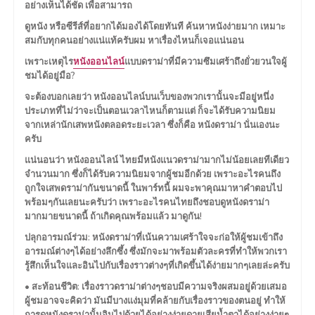
อย่างเห็นได้ชัด เพื่อสามารถ
ดูหนัง หรือซีรีส์ที่อยากได้มองได้โดยทันที ค้นหาหนังง่ายมาก เหมาะ
สมกับทุกคนอย่างแน่แท้ครับผม หาเรื่องไหนก็เจอแน่นอน
เพราะเหตุไร
หนังออนไลน์
แบบดราม่าที่มีความซึมเศร้าถึงยั่วยวนใจผู้
ชมได้อยู่มือ?
จะต้องบอกเลยว่า หนังออนไลน์บนเว็บของพวกเรานั้นจะมีอยู่หนึ่ง
ประเภทที่ไม่ว่าจะเป็นตอนเวลาไหนก็ตามแต่ ก็จะได้รับความนิยม
จากเหล่านักเสพหนังตลอดระยะเวลา ซึ่งก็คือ หนังดราม่า นั่นเองนะ
ครับ
แน่นอนว่า หนังออนไลน์ ไทยมีหนังแนวดราม่ามากไม่น้อยเลยทีเดียว
จำนวนมาก ซึ่งก็ได้รับความนิยมจากผู้ชมอีกด้วย เพราะอะไรคนถึง
ถูกใจเสพดราม่ากันขนาดนี้ ในพาร์ทนี้ ผมจะพาคุณมาหาคำตอบไป
พร้อมๆกันเลยนะครับว่า เพราะอะไรคนไทยถึงชอบดูหนังดราม่า
มากมายขนาดนี้ ถ้าเกิดคุณพร้อมแล้ว มาดูกัน!
ปลุกอารมณ์ร่วม: หนังดราม่าที่เน้นความเศร้าใจจะก่อให้ผู้ชมเข้าถึง
อารมณ์ต่างๆได้อย่างลึกซึ้ง ซึ่งมักจะมาพร้อมตัวละครที่ทำให้พวกเรา
รู้สึกเห็นใจและอินไปกับเรื่องราวต่างๆที่เกิดขึ้นได้ง่ายมากๆเลยล่ะครับ
• สะท้อนชีวิต: เรื่องราวดราม่าต่างๆชอบมีความจริงผสมอยู่ด้วยเสมอ
ผู้ชมอาจจะคิดว่า มันมีบางแง่มุมที่คล้ายกับเรื่องราวของตนอยู่ ทำให้