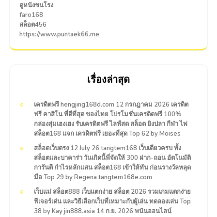
ดูหนังชนโรง
faro168
สล็อต456
https://www.puntaek66.me
เรื่องล่าสุด
เครดิตฟรี hengjing168d.com 12 กรกฎาคม 2026 เครดิต
ฟรี คาสิโน ที่ดีที่สุด ของไทย โปรโมชั่นเครดิตฟรี 100%
กล่องสุ่มเฮงเฮง รับเครดิตฟรี ไลฟ์สด สล็อต ยิงปลา กีฬา ไพ่
สล็อต168 แจก เครดิตฟรี เยอะที่สุด Top 62 by Moises
สล็อตเว็บตรง 12 July 26 tangtem168 เว็บเดียวครบ ทั้ง
สล็อตและบาคาร่า วันเกิดนี้พี่จัดให้ 300 ฝาก-ถอน อัตโนมัติ
การันตี กำไรหลักแสน สล็อต168 เข้าให้ทัน ก่อนรางวัลหลุด
มือ Top 29 by Regena tangtem168e.com
เว็บแม่ สล็อต888 เว็บแตกง่าย สล็อต 2026 รวมเกมแตกง่าย
ฟีเจอร์เด่น และวิธีเลือกเว็บที่เหมาะกับผู้เล่น ทดลองเล่น Top
38 by Kay jin888.asia 14 ก.ย. 2026 พนันออนไลน์