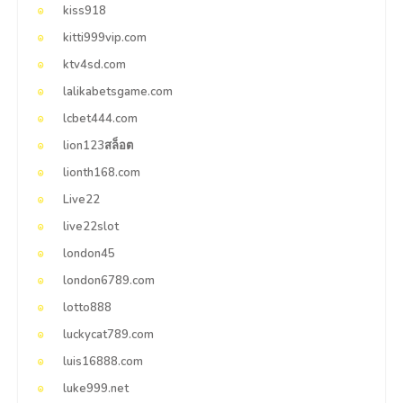
kiss918
kitti999vip.com
ktv4sd.com
lalikabetsgame.com
lcbet444.com
lion123สล็อต
lionth168.com
Live22
live22slot
london45
london6789.com
lotto888
luckycat789.com
luis16888.com
luke999.net