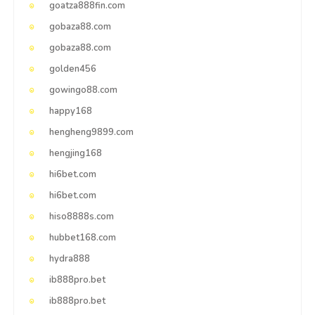
goatza888fin.com
gobaza88.com
gobaza88.com
golden456
gowingo88.com
happy168
hengheng9899.com
hengjing168
hi6bet.com
hi6bet.com
hiso8888s.com
hubbet168.com
hydra888
ib888pro.bet
ib888pro.bet