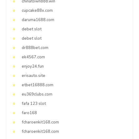
chinatown888.win
cupcake88x.com
daruma1688.com
debet slot
debet slot
dr888bet.com
ek4567.com
enjoy24.fun
erisauto.site
etbet16888.com
eu369clubs.com
fafa 123 slot
faro168
fcharoenkit168.com
fcharoenkit168.com