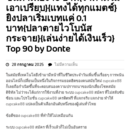
เอาเปรียบ}{แทงได้ทุกแมตช์}
ยิงปลาเริ่มเบทแค่ 0.1
บาท{ปลาตายไวโบนัส
กระจาย}{เล่นง่ายได้เงินเร็ว}
Top 90 by Donte
28 กรกฎาคม 2025
ไม่มีความเห็น
ในสมัยที่เทคโนโลยีเข้ามามีหน้าที่ในชีวิตประจำวันเพิ่มขึ้นเรื่อยๆ การพนัน
ออนไลน์ก็เปลี่ยนเป็นหนึ่งในกิจกรรมยอดฮิตของคนสมัยใหม่ cupcake88
ก็เลยถือกำเนิดขึ้นที่จะตอบสนองความปรารถนาของนักเสี่ยงโชคสมัย
ดิจิทัล ไม่ว่าจะได้แก่การใช้งานที่ง่าย ระบบ cupcake88 สมัคร ที่ไม่สลับซับ
ซ้อน และโปรโมชั่น cupcake88 เครดิตฟรี ที่แจกจริง แจกง่าย ทำให้
cupcake88 แปลงเป็นตัวเลือกอันดับหนึ่งของผู้เล่นทั่วไทย
ข้อดีของ cupcake88 ที่ทำให้ไม่เหมือนกัน
ระบบ cupcake88 สมัคร ที่เร็วแล้วก็ไม่เป็นอันตราย