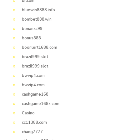
bitcoin
bluewin8888.info
bombet888.win
bonanza99
bonus888
boonlert1688.com
brazil999 slot
brazil999 slot
bwvip4.com
bwvip4.com
cashgame168
cashgame168x.com
Casino
cc11388.com
chang7777