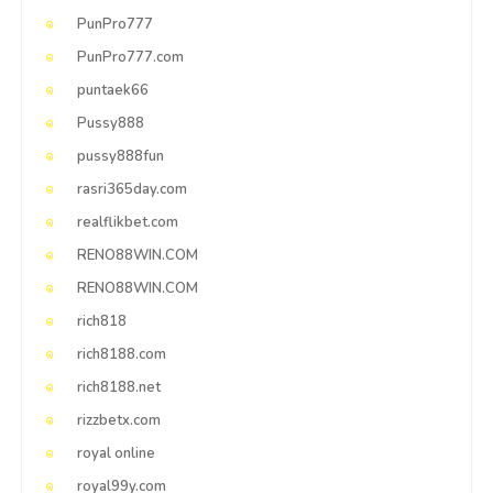
PunPro777
PunPro777.com
puntaek66
Pussy888
pussy888fun
rasri365day.com
realflikbet.com
RENO88WIN.COM
RENO88WIN.COM
rich818
rich8188.com
rich8188.net
rizzbetx.com
royal online
royal99y.com