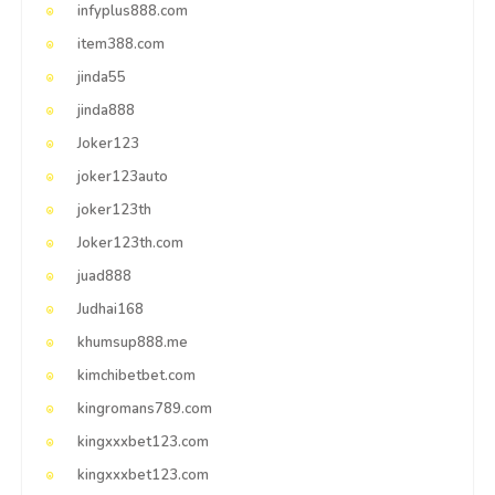
infyplus888.com
item388.com
jinda55
jinda888
Joker123
joker123auto
joker123th
Joker123th.com
juad888
Judhai168
khumsup888.me
kimchibetbet.com
kingromans789.com
kingxxxbet123.com
kingxxxbet123.com