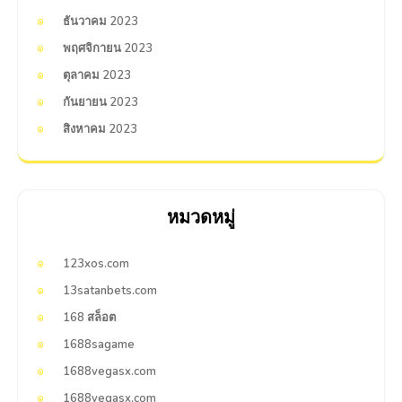
ธันวาคม 2023
พฤศจิกายน 2023
ตุลาคม 2023
กันยายน 2023
สิงหาคม 2023
หมวดหมู่
123xos.com
13satanbets.com
168 สล็อต
1688sagame
1688vegasx.com
1688vegasx.com