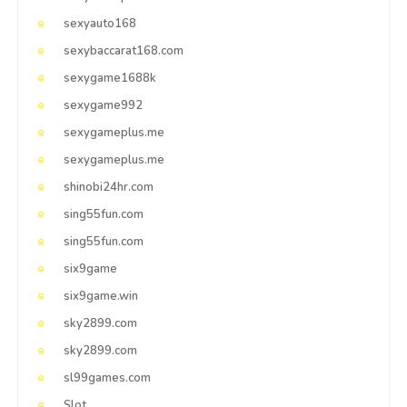
sexyauto168
sexybaccarat168.com
sexygame1688k
sexygame992
sexygameplus.me
sexygameplus.me
shinobi24hr.com
sing55fun.com
sing55fun.com
six9game
six9game.win
sky2899.com
sky2899.com
sl99games.com
Slot