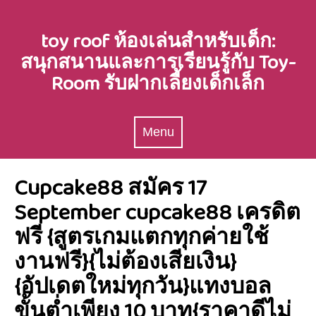
Skip
to
toy roof ห้องเล่นสำหรับเด็ก:
content
สนุกสนานและการเรียนรู้กับ Toy-
Room รับฝากเลี้ยงเด็กเล็ก
Menu
Menu
Cupcake88 สมัคร 17
September cupcake88 เครดิต
ฟรี {สูตรเกมแตกทุกค่ายใช้
งานฟรี}{ไม่ต้องเสียเงิน}
{อัปเดตใหม่ทุกวัน}แทงบอล
ขั้นต่ำเพียง 10 บาท{ราคาดีไม่