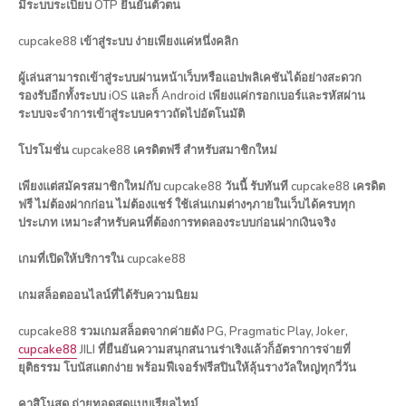
มีระบบระเบียบ OTP ยืนยันตัวตน
cupcake88 เข้าสู่ระบบ ง่ายเพียงแค่หนึ่งคลิก
ผู้เล่นสามารถเข้าสู่ระบบผ่านหน้าเว็บหรือแอปพลิเคชันได้อย่างสะดวก
รองรับอีกทั้งระบบ iOS และก็ Android เพียงแค่กรอกเบอร์และรหัสผ่าน
ระบบจะจำการเข้าสู่ระบบคราวถัดไปอัตโนมัติ
โปรโมชั่น cupcake88 เครดิตฟรี สำหรับสมาชิกใหม่
เพียงแต่สมัครสมาชิกใหม่กับ cupcake88 วันนี้ รับทันที cupcake88 เครดิต
ฟรี ไม่ต้องฝากก่อน ไม่ต้องแชร์ ใช้เล่นเกมต่างๆภายในเว็บได้ครบทุก
ประเภท เหมาะสำหรับคนที่ต้องการทดลองระบบก่อนฝากเงินจริง
เกมที่เปิดให้บริการใน cupcake88
เกมสล็อตออนไลน์ที่ได้รับความนิยม
cupcake88 รวมเกมสล็อตจากค่ายดัง PG, Pragmatic Play, Joker,
cupcake88
JILI ที่ยืนยันความสนุกสนานร่าเริงแล้วก็อัตราการจ่ายที่
ยุติธรรม โบนัสแตกง่าย พร้อมฟีเจอร์ฟรีสปินให้ลุ้นรางวัลใหญ่ทุกวี่วัน
คาสิโนสด ถ่ายทอดสดแบบเรียลไทม์