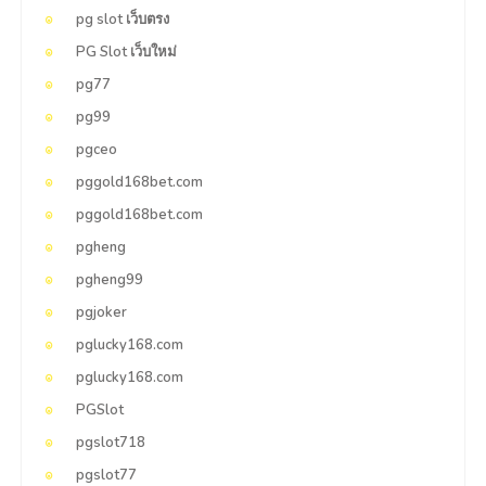
pg slot เว็บตรง
PG Slot เว็บใหม่
pg77
pg99
pgceo
pggold168bet.com
pggold168bet.com
pgheng
pgheng99
pgjoker
pglucky168.com
pglucky168.com
PGSlot
pgslot718
pgslot77