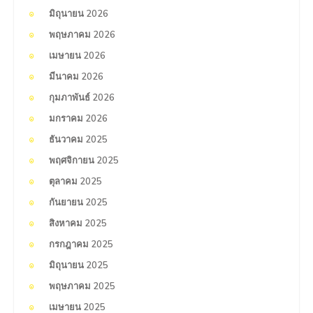
มิถุนายน 2026
พฤษภาคม 2026
เมษายน 2026
มีนาคม 2026
กุมภาพันธ์ 2026
มกราคม 2026
ธันวาคม 2025
พฤศจิกายน 2025
ตุลาคม 2025
กันยายน 2025
สิงหาคม 2025
กรกฎาคม 2025
มิถุนายน 2025
พฤษภาคม 2025
เมษายน 2025