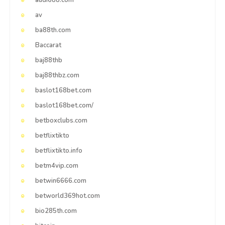
av
ba88th.com
Baccarat
baj88thb
baj88thbz.com
baslot168bet.com
baslot168bet.com/
betboxclubs.com
betflixtikto
betflixtikto.info
betm4vip.com
betwin6666.com
betworld369hot.com
bio285th.com