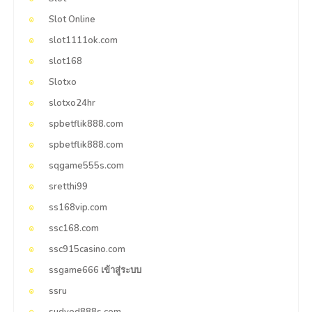
Slot Online
slot1111ok.com
slot168
Slotxo
slotxo24hr
spbetflik888.com
spbetflik888.com
sqgame555s.com
sretthi99
ss168vip.com
ssc168.com
ssc915casino.com
ssgame666 เข้าสู่ระบบ
ssru
sudyod888s.com