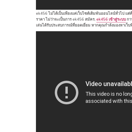
ek456 ไม่ได้เป็นเพียงแค่เว็บไซต์เดิมพันออนไลน์ทั่วไป 
ราคา ไม่ว่าจะเป็นการ ek456 สมัคร,
ek456 เข้าสู่ระบบ
การ
เล่นได้รับประสบการณ์ที่ยอดเยี่ยม หากคุณกำลังมองหาเว็บท