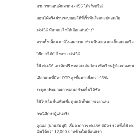
สามารถถอนเงินจาก ek456 ได้จริงหรือ?
ถอนได้จริง ผ่านระบบออโต้ที่เร็วทันใจและปลอดภัย
ek456 มีเกมอะไรให้เลือกเล่นบ้าง?
ครบทั้งสล็อต คาสิโนสด บาคาร่า พนันบอล และก็ลอตเตอรี่
วิธีการได้กำไรจาก ek456
ใช้ ek456 เครดิตฟรี ทดสอบเล่นก่อน เพื่อเรียนรู้ข้อตกลงร
เลือกเกมที่มีค่า RTP สูงขึ้นมากยิ่งกว่า 95%
ระบุงบประมาณการเล่นอย่างเห็นได้ชัด
ใช้โปรโมชั่นเพื่อเพิ่มทุนแล้วก็ขยายเวลาเล่น
กรณีศึกษาผู้เล่นจริง
คุณเอ (นามสมมุติ) เริ่มจากการ ek456 สมัคร รวมทั้งใช้ 
เงินได้กว่า 12,000 บาทข้างในเดือนแรก