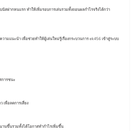
มโบนัสฝากหนแรก ทำให้เพิ่มรอบการเล่นรวมทั้งถอนผลกำไรจริงได้กว่า
วามแนะนำ เพื่อช่วยทำให้ผู้เล่นใหม่รู้เรื่องกระบวนการ ek456 เข้าสู่ระบบ
กาสการชนะ
เพื่อลดการเสี่ยง
นานขึ้นรวมทั้งได้โอกาสทำกำไรเพิ่มขึ้น