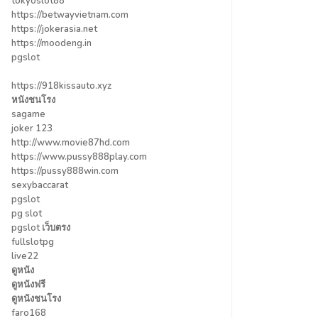
tokyoslot88
https://betwayvietnam.com
https://jokerasia.net
https://moodeng.in
pgslot
https://918kissauto.xyz
หนังชนโรง
sagame
joker 123
http://www.movie87hd.com
https://www.pussy888play.com
https://pussy888win.com
sexybaccarat
pgslot
pg slot
pgslot เว็บตรง
fullslotpg
live22
ดูหนัง
ดูหนังฟรี
ดูหนังชนโรง
faro168