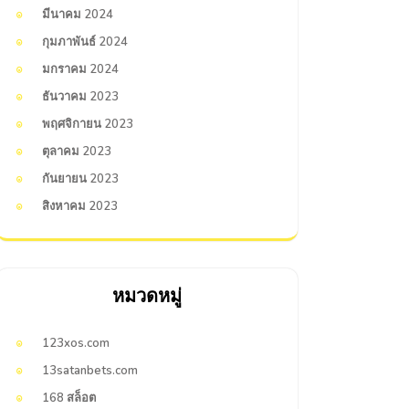
มีนาคม 2024
กุมภาพันธ์ 2024
มกราคม 2024
ธันวาคม 2023
พฤศจิกายน 2023
ตุลาคม 2023
กันยายน 2023
สิงหาคม 2023
หมวดหมู่
123xos.com
13satanbets.com
168 สล็อต