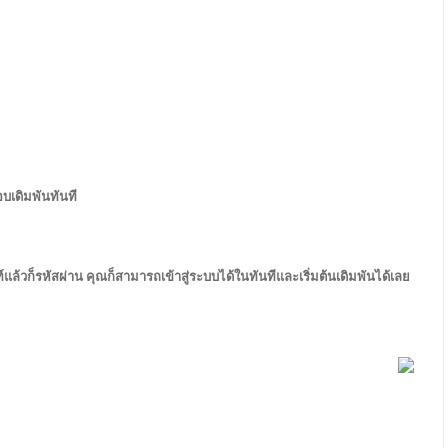
บเดิมพันทันที
ล้วก็รหัสผ่าน คุณก็สามารถเข้าสู่ระบบได้ในทันทีและเริ่มต้นเดิมพันได้เลย