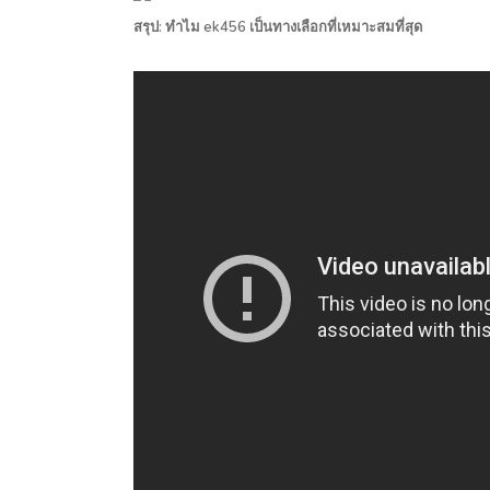
สรุป: ทำไม ek456 เป็นทางเลือกที่เหมาะสมที่สุด