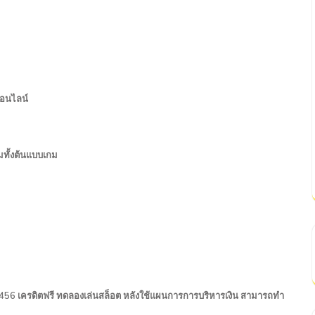
ออนไลน์
วมทั้งต้นแบบเกม
ek456 เครดิตฟรี ทดลองเล่นสล็อต หลังใช้แผนการการบริหารเงิน สามารถทำ