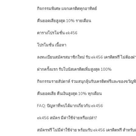
กิจกรรมพิเศษ แจกเครดิตทุกอาทิตย์
คืนยอดเสียสูงสุด 10% รายเดือน
ตารางโปรโมชั่น ek456
โปรโมชั่น เนื้อหา
ลงทะเบียนสมัครสมาชิกใหม่ รับ ek456 เครดิตฟรี ไม่ต้องฝ
ฝากครั้งแรก รับโบนัสเครดิตเพิ่มสูงสุด 100%
กิจกรรมรายสัปดาห์ ร่วมสนุกลุ้นรับเครดิตฟรีและของขวัญพ
คืนยอดเสีย คืนเงินสูงสุด 10% ทุกเดือน
FAQ: ปัญหาที่พบได้มากเกี่ยวกับ ek456
ek456 สมัคร มีค่าใช้จ่ายหรือเปล่า?
สมัครฟรี ไม่มีค่าใช้จ่าย พร้อมรับ ek456 เครดิตฟรี สำหรั