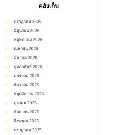
คลังเก็บ
กรกฎาคม 2026
มิถุนายน 2026
พฤษภาคม 2026
เมษายน 2026
มีนาคม 2026
กุมภาพันธ์ 2026
มกราคม 2026
ธันวาคม 2025
พฤศจิกายน 2025
ตุลาคม 2025
กันยายน 2025
สิงหาคม 2025
กรกฎาคม 2025