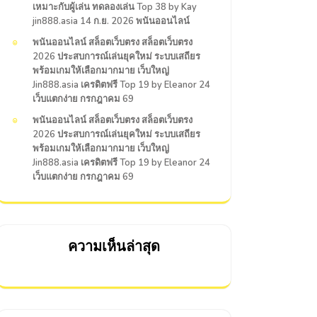
เหมาะกับผู้เล่น ทดลองเล่น Top 38 by Kay
jin888.asia 14 ก.ย. 2026 พนันออนไลน์
พนันออนไลน์ สล็อตเว็บตรง สล็อตเว็บตรง
2026 ประสบการณ์เล่นยุคใหม่ ระบบเสถียร
พร้อมเกมให้เลือกมากมาย เว็บใหญ่
Jin888.asia เครดิตฟรี Top 19 by Eleanor 24
เว็บแตกง่าย กรกฎาคม 69
พนันออนไลน์ สล็อตเว็บตรง สล็อตเว็บตรง
2026 ประสบการณ์เล่นยุคใหม่ ระบบเสถียร
พร้อมเกมให้เลือกมากมาย เว็บใหญ่
Jin888.asia เครดิตฟรี Top 19 by Eleanor 24
เว็บแตกง่าย กรกฎาคม 69
ความเห็นล่าสุด