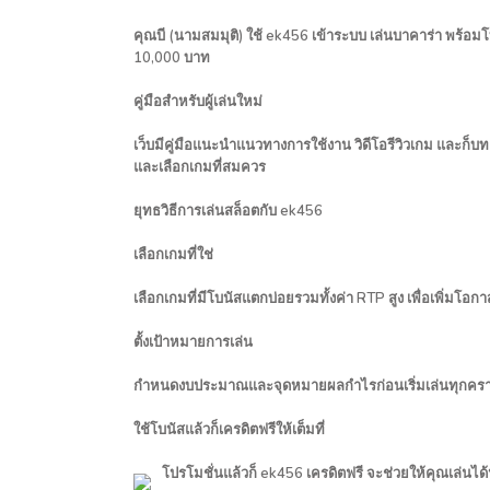
คุณบี (นามสมมุติ) ใช้ ek456 เข้าระบบ เล่นบาคาร่า พร้อ
10,000 บาท
คู่มือสำหรับผู้เล่นใหม่
เว็บมีคู่มือแนะนำแนวทางการใช้งาน วิดีโอรีวิวเกม และก็บทค
และเลือกเกมที่สมควร
ยุทธวิธีการเล่นสล็อตกับ ek456
เลือกเกมที่ใช่
เลือกเกมที่มีโบนัสแตกบ่อยรวมทั้งค่า RTP สูง เพื่อเพิ่มโอ
ตั้งเป้าหมายการเล่น
กำหนดงบประมาณและจุดหมายผลกำไรก่อนเริ่มเล่นทุกคราว 
ใช้โบนัสแล้วก็เครดิตฟรีให้เต็มที่
โปรโมชั่นแล้วก็ ek456 เครดิตฟรี จะช่วยให้คุณเล่นได้