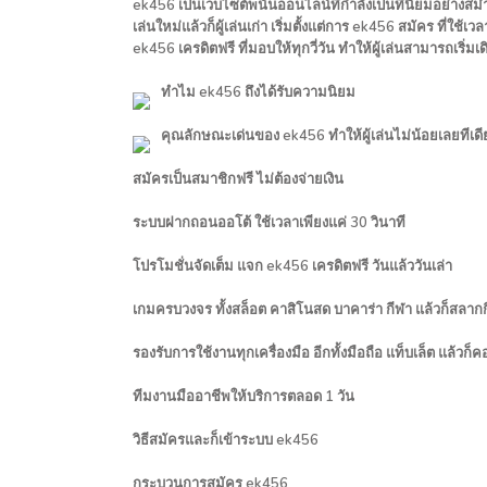
ek456 เป็นเว็บไซต์พนันออนไลน์ที่กำลังเป็นที่นิยมอย่างสม่
เล่นใหม่แล้วก็ผู้เล่นเก่า เริ่มตั้งแต่การ ek456 สมัคร ที่ใช้เ
ek456 เครดิตฟรี ที่มอบให้ทุกวี่วัน ทำให้ผู้เล่นสามารถเริ่มเ
ทำไม ek456 ถึงได้รับความนิยม
คุณลักษณะเด่นของ ek456 ทำให้ผู้เล่นไม่น้อยเลยทีเดีย
สมัครเป็นสมาชิกฟรี ไม่ต้องจ่ายเงิน
ระบบฝากถอนออโต้ ใช้เวลาเพียงแค่ 30 วินาที
โปรโมชั่นจัดเต็ม แจก ek456 เครดิตฟรี วันแล้ววันเล่า
เกมครบวงจร ทั้งสล็อต คาสิโนสด บาคาร่า กีฬา แล้วก็สลากก
รองรับการใช้งานทุกเครื่องมือ อีกทั้งมือถือ แท็บเล็ต แล้วก็ค
ทีมงานมืออาชีพให้บริการตลอด 1 วัน
วิธีสมัครและก็เข้าระบบ ek456
กระบวนการสมัคร ek456