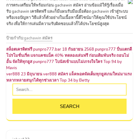
การตระเตรียมให้พร้อมก่อน gachawin สมัคร อ่านข้อแม้ให้รู้เรื่องเมื่อ
รับ gachawin เครดิตฟรี และก็มีแผนรับมือเมื่อต้อง gachawin เข้าสู่ระบบ
หรือเจอปัญหา วิธีแล้วก็ตัวอย่างในเนื้อหานี้ดีไซน์มาให้คุณใช้ประโยชน์
จริง เพื่อให้การเล่นมีความรับผิดชอบแล้วก็ได้ประโยชน์สูงสุด
ป้ายกำกับ:
gachawin สมัคร
แนะแนว
สล็อตเครดิตฟรี punpro777.bar 18 กันยายน 2568 punpro777 ปั่นแตกดี
โปรโมชั่นเริ่ด แจกแคชแบ็ค 40% ทดลองเล่นฟรี ก่อนเดิมพันจริง ถอนไม่
เรื่อง
อั้น จัดให้ทุกยูส punpro777 โบนัสเข้าแบบไม่เกรงใจใคร Top 94 by
Mavis
ver888 23 มิถุนายน ver888 สมัคร แจ็คพอตจัดเต็มทุกยูสเกมใหม่มาแรง
หลากหลายสนุกได้ทุกช่วงเวลา Top 34 by Betty