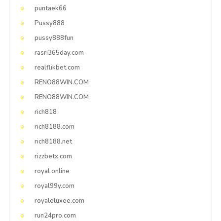
puntaek66
Pussy888
pussy888fun
rasri365day.com
realflikbet.com
RENO88WIN.COM
RENO88WIN.COM
rich818
rich8188.com
rich8188.net
rizzbetx.com
royal online
royal99y.com
royaleluxee.com
run24pro.com