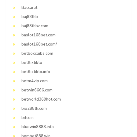
Baccarat
baj88thb
baj88thbz.com
baslot168bet.com
baslot168bet.com/
betboxclubs.com
betflixtikto
betflixtikto.info
betm4vip.com
betwin6666.com
betworld369hot.com
bio285th.com
bitcoin
bluewin8888.info
bombet888.win