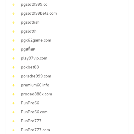
pgslot9999.co
pgslot999bets.com
pgslotfish
pgslotth
pgx62game.com
pgสล็อต
play97vip.com
pokbet88
porsche999.com
premium66.info
proded888x.com
PunPro66
PunPro66.com
PunPro777
PunPro777.com