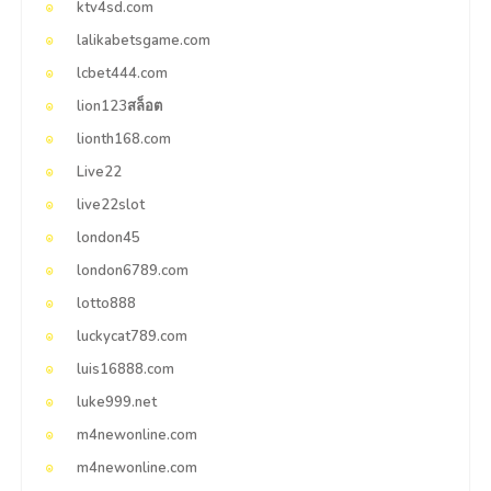
ktv4sd.com
lalikabetsgame.com
lcbet444.com
lion123สล็อต
lionth168.com
Live22
live22slot
london45
london6789.com
lotto888
luckycat789.com
luis16888.com
luke999.net
m4newonline.com
m4newonline.com