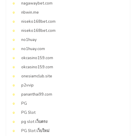
nagawaybet.com
nbwin.me
niseko168bet.com
niseko168bet.com
no1huay
no1huay.com
okcasino159.com
okcasino159.com
onesiamclub.site
p2vvip
pananthai99.com
PG
PG Slot
pg slot เว็บตรง
PG Slot เว็บใหม่