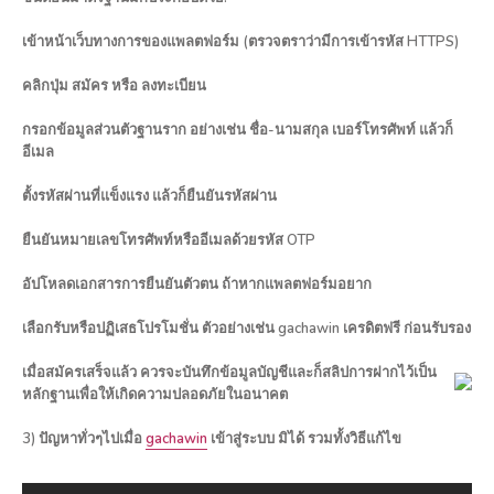
เข้าหน้าเว็บทางการของแพลตฟอร์ม (ตรวจตราว่ามีการเข้ารหัส HTTPS)
คลิกปุ่ม สมัคร หรือ ลงทะเบียน
กรอกข้อมูลส่วนตัวฐานราก อย่างเช่น ชื่อ-นามสกุล เบอร์โทรศัพท์ แล้วก็
อีเมล
ตั้งรหัสผ่านที่แข็งแรง แล้วก็ยืนยันรหัสผ่าน
ยืนยันหมายเลขโทรศัพท์หรืออีเมลด้วยรหัส OTP
อัปโหลดเอกสารการยืนยันตัวตน ถ้าหากแพลตฟอร์มอยาก
เลือกรับหรือปฏิเสธโปรโมชั่น ตัวอย่างเช่น gachawin เครดิตฟรี ก่อนรับรอง
เมื่อสมัครเสร็จแล้ว ควรจะบันทึกข้อมูลบัญชีและก็สลิปการฝากไว้เป็น
หลักฐานเพื่อให้เกิดความปลอดภัยในอนาคต
3) ปัญหาทั่วๆไปเมื่อ
gachawin
เข้าสู่ระบบ มิได้ รวมทั้งวิธีแก้ไข