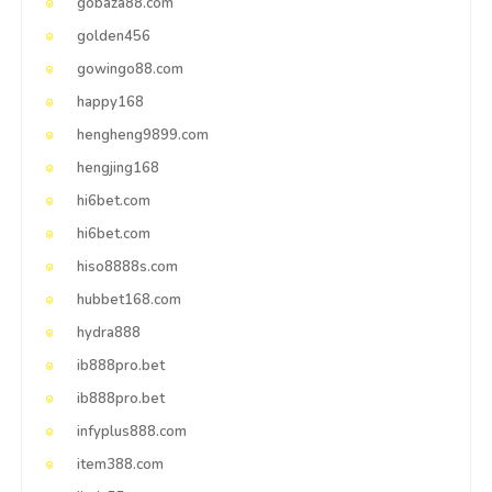
gobaza88.com
golden456
gowingo88.com
happy168
hengheng9899.com
hengjing168
hi6bet.com
hi6bet.com
hiso8888s.com
hubbet168.com
hydra888
ib888pro.bet
ib888pro.bet
infyplus888.com
item388.com