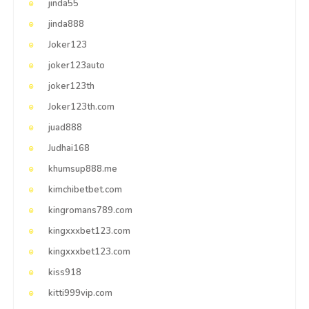
jinda55
jinda888
Joker123
joker123auto
joker123th
Joker123th.com
juad888
Judhai168
khumsup888.me
kimchibetbet.com
kingromans789.com
kingxxxbet123.com
kingxxxbet123.com
kiss918
kitti999vip.com