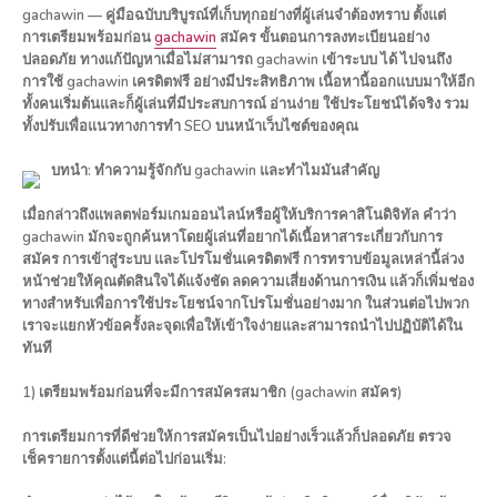
gachawin — คู่มือฉบับบริบูรณ์ที่เก็บทุกอย่างที่ผู้เล่นจำต้องทราบ ตั้งแต่
การเตรียมพร้อมก่อน
gachawin
สมัคร ขั้นตอนการลงทะเบียนอย่าง
ปลอดภัย ทางแก้ปัญหาเมื่อไม่สามารถ gachawin เข้าระบบ ได้ ไปจนถึง
การใช้ gachawin เครดิตฟรี อย่างมีประสิทธิภาพ เนื้อหานี้ออกแบบมาให้อีก
ทั้งคนเริ่มต้นและก็ผู้เล่นที่มีประสบการณ์ อ่านง่าย ใช้ประโยชน์ได้จริง รวม
ทั้งปรับเพื่อแนวทางการทำ SEO บนหน้าเว็บไซต์ของคุณ
บทนำ: ทำความรู้จักกับ gachawin และทำไมมันสำคัญ
เมื่อกล่าวถึงแพลตฟอร์มเกมออนไลน์หรือผู้ให้บริการคาสิโนดิจิทัล คำว่า
gachawin มักจะถูกค้นหาโดยผู้เล่นที่อยากได้เนื้อหาสาระเกี่ยวกับการ
สมัคร การเข้าสู่ระบบ และโปรโมชั่นเครดิตฟรี การทราบข้อมูลเหล่านี้ล่วง
หน้าช่วยให้คุณตัดสินใจได้แจ้งชัด ลดความเสี่ยงด้านการเงิน แล้วก็เพิ่มช่อง
ทางสำหรับเพื่อการใช้ประโยชน์จากโปรโมชั่นอย่างมาก ในส่วนต่อไปพวก
เราจะแยกหัวข้อครั้งละจุดเพื่อให้เข้าใจง่ายและสามารถนำไปปฏิบัติได้ใน
ทันที
1) เตรียมพร้อมก่อนที่จะมีการสมัครสมาชิก (gachawin สมัคร)
การเตรียมการที่ดีช่วยให้การสมัครเป็นไปอย่างเร็วแล้วก็ปลอดภัย ตรวจ
เช็ครายการตั้งแต่นี้ต่อไปก่อนเริ่ม: