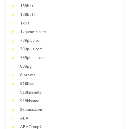
188bet
188betth
1xbit
1xgameth.com
789plus.com
789plus.com
789pluss.com
888pg
8lots.me
918Kiss
918kissauto
918kissme
9kpluss.com
ABA
ABAGroup2