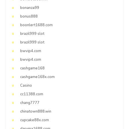
bonanza99
bonus888
boonlert1688.com
brazil999 slot
brazil999 slot
bwvip4.com
bwvip4.com
cashgame168
cashgame168x.com
Casino
cc11388.com
chang7777
chinatown888.win
cupcake88x.com
daruma1688.com