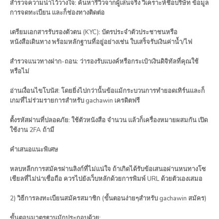
สำรวจความน่าไว้วางใจ: ค้นหารีวิวจากผู้เล่นจริง วิเคราะห์ชื่อบริษัท ข้อมูล
การจดทะเบียน และก็ช่องทางติดต่อ
เตรียมเอกสารรับรองตัวตน (KYC): บัตรประจำตัวประชาชนหรือ
หนังสือเดินทาง พร้อมหลักฐานที่อยู่อย่างเช่น ใบเสร็จรับเงินค่าน้ำ/ไฟ
สำรวจแนวทางฝาก-ถอน: ว่ารองรับแบงค์หรือกระเป๋าเงินดิจิทัลที่คุณใช้
หรือไม่
อ่านเงื่อนไขโบนัส: โดยยิ่งไปกว่านั้นข้อแม้กระบวนการทำยอดเทิร์นและก็
เกมที่ไม่ร่วมรายการสำหรับ gachawin เครดิตฟรี
ตั้งรหัสผ่านที่ปลอดภัย: ใช้ตัวหนังสือ จำนวน แล้วก็เครื่องหมายผสมกัน เปิด
ใช้งาน 2FA ถ้ามี
คำเสนอแนะพิเศษ
หลบหลีกการสมัครผ่านลิงก์ที่ไม่แน่ใจ ถ้าเกิดได้รับข้อเสนอผ่านหนทางโซ
เชียลที่ไม่น่าเชื่อถือ ควรไปยังเว็บหลักด้วยการพิมพ์ URL ด้วยตัวเองเสมอ
2) วิธีการลงทะเบียนสมัครสมาชิก (ขั้นตอนง่ายๆสำหรับ gachawin สมัคร)
ขั้นตอนมาตรฐานมักประกอบด้วย: