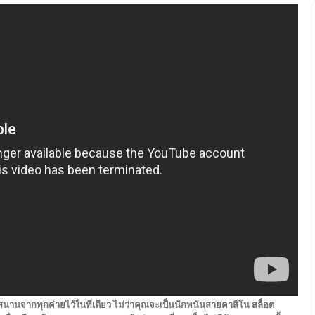
นานจากทุกค่ายไว้ในที่เดียว ไม่ว่าคุณจะเป็นนักพนันสายคาสิโน สล็อต