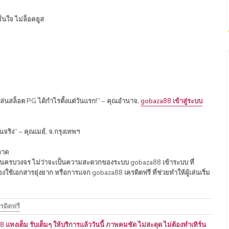
ั่นใจ ไม่ล็อคยูส
้เล่นสล็อต PG ได้กำไรตั้งแต่วันแรก!” – คุณอำนาจ,
gobaza88 เข้าสู่ระบบ
นจริง” – คุณเมย์, จ.กรุงเทพฯ
ลาด
นันครบวงจร ไม่ว่าจะเป็นความสะดวกของระบบ gobaza88 เข้าระบบ ที่
ใช้เอกสารยุ่งยาก หรือการแจก gobaza88 เครดิตฟรี ที่ช่วยทำให้ผู้เล่นเริ่ม
รดิตฟรี
เต็ม รับเต็มๆ ให้บริการแล้ววันนี้ ภาพคมชัด ไม่สะดุด ไม่ต้องทำเทิร์น