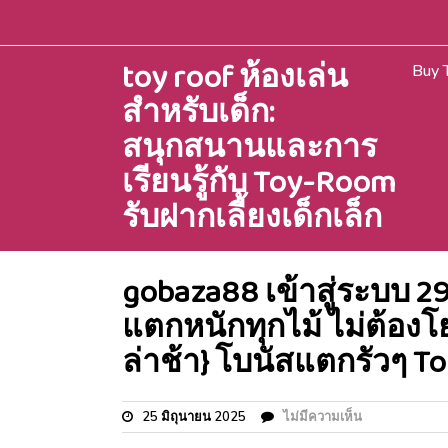
Skip
to
content
toy roof ห้องเล่น
Buy 
สำหรับเด็ก:
สนุกสนานและการ
เรียนรู้กับ Toy-Room
รับฝากเลี้ยงเด็กเล็ก
gobaza88 เข้าสู่ระบบ 2
แตกหนักทุกไม้ ไม่ต้องโ
ล่าช้า} โบนัสแตกรัวๆ To
25 มิถุนายน 2025
ไม่มีความเห็น