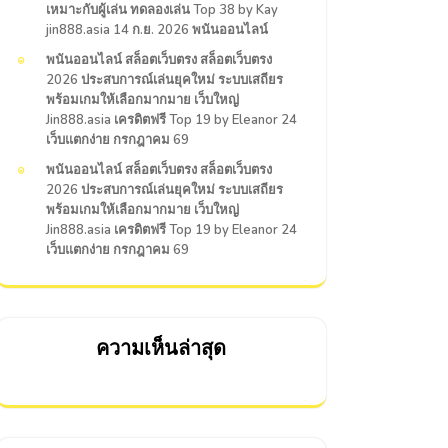
เหมาะกับผู้เล่น ทดลองเล่น Top 38 by Kay
jin888.asia 14 ก.ย. 2026 พนันออนไลน์
พนันออนไลน์ สล็อตเว็บตรง สล็อตเว็บตรง
2026 ประสบการณ์เล่นยุคใหม่ ระบบเสถียร
พร้อมเกมให้เลือกมากมาย เว็บใหญ่
Jin888.asia เครดิตฟรี Top 19 by Eleanor 24
เว็บแตกง่าย กรกฎาคม 69
พนันออนไลน์ สล็อตเว็บตรง สล็อตเว็บตรง
2026 ประสบการณ์เล่นยุคใหม่ ระบบเสถียร
พร้อมเกมให้เลือกมากมาย เว็บใหญ่
Jin888.asia เครดิตฟรี Top 19 by Eleanor 24
เว็บแตกง่าย กรกฎาคม 69
ความเห็นล่าสุด