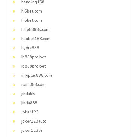
hengjing168
hi6bet.com
hi6bet.com
hiso8888s.com
hubbet168.com
hydra888
ib888pro.bet
ib888pro.bet
infyplus888.com
item388.com
jinda55
jinda888
Joker123
joker123auto
joker123th