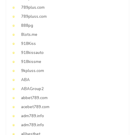
789plus.com
789pluss.com
888pg
8lots.me
918Kiss
918kissauto
918kissme
9kpluss.com
ABA
ABAGroup2
abbet789.com
acebet789.com
adm789.info
adm789.info
allbestbet