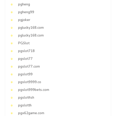
pgheng
pgheng99
pgjoker
pglucky168.com
pglucky168.com
PGSlot
pgslot718
pgslot77
pgslot77.com
pgslot99
pgslot9999.co
pgslot999bets.com
pgslotfish
pgslotth
pgx62game.com