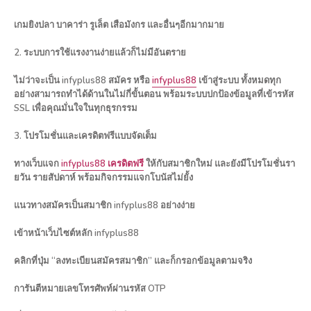
เกมยิงปลา บาคาร่า รูเล็ต เสือมังกร และอื่นๆอีกมากมาย
2. ระบบการใช้แรงงานง่ายแล้วก็ไม่มีอันตราย
ไม่ว่าจะเป็น infyplus88 สมัคร หรือ
infyplus88
เข้าสู่ระบบ ทั้งหมดทุก
อย่างสามารถทำได้ด้านในไม่กี่ขั้นตอน พร้อมระบบปกป้องข้อมูลที่เข้ารหัส
SSL เพื่อคุณมั่นใจในทุกธุรกรรม
3. โปรโมชั่นและเครดิตฟรีแบบจัดเต็ม
ทางเว็บแจก
infyplus88 เครดิตฟรี
ให้กับสมาชิกใหม่ และยังมีโปรโมชั่นรา
ยวัน รายสัปดาห์ พร้อมกิจกรรมแจกโบนัสไม่ยั้ง
แนวทางสมัครเป็นสมาชิก infyplus88 อย่างง่าย
เข้าหน้าเว็บไซต์หลัก infyplus88
คลิกที่ปุ่ม “ลงทะเบียนสมัครสมาชิก” และก็กรอกข้อมูลตามจริง
การันตีหมายเลขโทรศัพท์ผ่านรหัส OTP