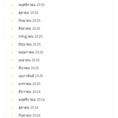
พฤศจิกายน 2025
ตุลาคม 2025
กันยายน 2025
สิงหาคม 2025
กรกฎาคม 2025
มิถุนายน 2025
พฤษภาคม 2025
เมษายน 2025
มีนาคม 2025
กุมภาพันธ์ 2025
มกราคม 2025
ธันวาคม 2024
พฤศจิกายน 2024
ตุลาคม 2024
กันยายน 2024