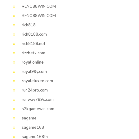
RENO88WIN.COM
RENO88WIN.COM
rich818
rich8188.com
rich8188.net
rizzbetx.com
royal online
royal99y.com
royaleluxee.com
run24pro.com
runway789s.com
s2kgamewin.com
sagame
sagame168
sagame168th