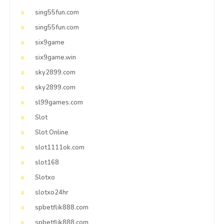
sing55fun.com
sing55fun.com
six9game
six9game.win
sky2899.com
sky2899.com
sl99games.com
Slot
Slot Online
slot1111ok.com
slot168
Slotxo
slotxo24hr
spbetflik888.com
spbetflik888.com