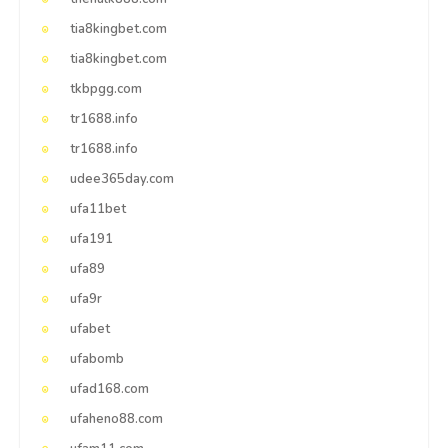
tia8kingbet.com
tia8kingbet.com
tkbpgg.com
tr1688.info
tr1688.info
udee365day.com
ufa11bet
ufa191
ufa89
ufa9r
ufabet
ufabomb
ufad168.com
ufaheno88.com