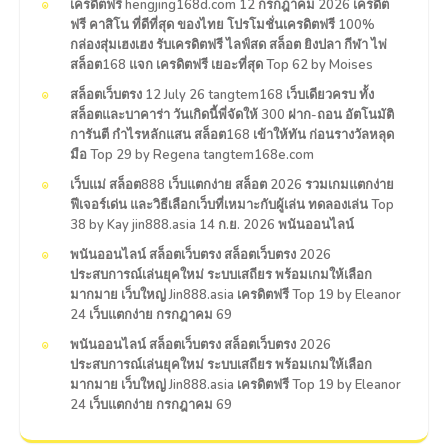
เครดิตฟรี hengjing168d.com 12 กรกฎาคม 2026 เครดิต
ฟรี คาสิโน ที่ดีที่สุด ของไทย โปรโมชั่นเครดิตฟรี 100%
กล่องสุ่มเฮงเฮง รับเครดิตฟรี ไลฟ์สด สล็อต ยิงปลา กีฬา ไพ่
สล็อต168 แจก เครดิตฟรี เยอะที่สุด Top 62 by Moises
สล็อตเว็บตรง 12 July 26 tangtem168 เว็บเดียวครบ ทั้ง
สล็อตและบาคาร่า วันเกิดนี้พี่จัดให้ 300 ฝาก-ถอน อัตโนมัติ
การันตี กำไรหลักแสน สล็อต168 เข้าให้ทัน ก่อนรางวัลหลุด
มือ Top 29 by Regena tangtem168e.com
เว็บแม่ สล็อต888 เว็บแตกง่าย สล็อต 2026 รวมเกมแตกง่าย
ฟีเจอร์เด่น และวิธีเลือกเว็บที่เหมาะกับผู้เล่น ทดลองเล่น Top
38 by Kay jin888.asia 14 ก.ย. 2026 พนันออนไลน์
พนันออนไลน์ สล็อตเว็บตรง สล็อตเว็บตรง 2026
ประสบการณ์เล่นยุคใหม่ ระบบเสถียร พร้อมเกมให้เลือก
มากมาย เว็บใหญ่ Jin888.asia เครดิตฟรี Top 19 by Eleanor
24 เว็บแตกง่าย กรกฎาคม 69
พนันออนไลน์ สล็อตเว็บตรง สล็อตเว็บตรง 2026
ประสบการณ์เล่นยุคใหม่ ระบบเสถียร พร้อมเกมให้เลือก
มากมาย เว็บใหญ่ Jin888.asia เครดิตฟรี Top 19 by Eleanor
24 เว็บแตกง่าย กรกฎาคม 69