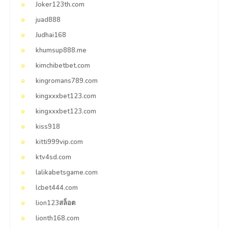
Joker123th.com
juad888
Judhai168
khumsup888.me
kimchibetbet.com
kingromans789.com
kingxxxbet123.com
kingxxxbet123.com
kiss918
kitti999vip.com
ktv4sd.com
lalikabetsgame.com
lcbet444.com
lion123สล็อต
lionth168.com