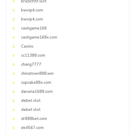
brazil999 slot
bwvip4.com
bwvip4.com
cashgame168
cashgame168x.com
Casino
cc11388.com
chang7777
chinatown888.win
cupcake88x.com
daruma1688.com
debet slot
debet slot
dr888bet.com
ek4567.com