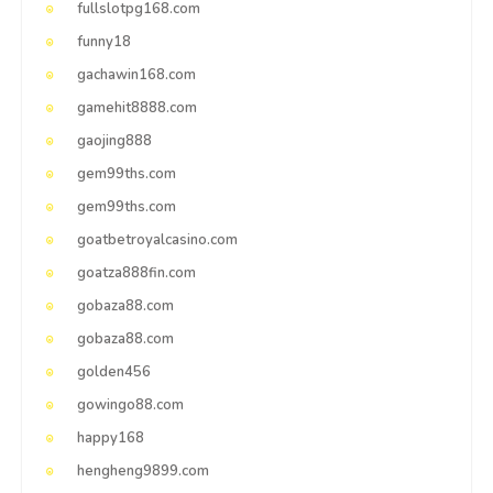
fullslotpg168.com
funny18
gachawin168.com
gamehit8888.com
gaojing888
gem99ths.com
gem99ths.com
goatbetroyalcasino.com
goatza888fin.com
gobaza88.com
gobaza88.com
golden456
gowingo88.com
happy168
hengheng9899.com