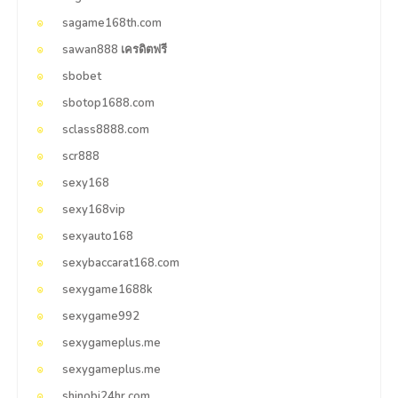
sagame168th.com
sawan888 เครดิตฟรี
sbobet
sbotop1688.com
sclass8888.com
scr888
sexy168
sexy168vip
sexyauto168
sexybaccarat168.com
sexygame1688k
sexygame992
sexygameplus.me
sexygameplus.me
shinobi24hr.com