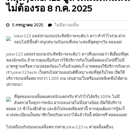
ไม่ต้องรอ 8 ก.ค. 2025
5 กรกฎาคม 2025
ไม่มีความเห็น
Joker123 แหล่งรวมเกมประสิทธิภาพระดับ 5 ดาว ทำกำไรง่าย ฝาก
ถอนไม่มีขั้นต่ำ สนุกสนานกับเกมที่เหมาะสมที่สุดทุกๆวัน ลองเลย!
joker123 แหล่งรวมเกมประสิทธิภาพระดับ 5 ดาวที่บอกเลยว่า ดีเยี่ยมที่สุด
ของนักพนัน ถ้าหากคุณเบื่อกับการใช้บริการกับเว็บสล็อตออนไลน์ที่ไม่มี
มาตรฐานหรือความปลอดภัยอะไรก็แล้วแต่ล่ะก็ มาทดลองใช้บริการกับพวก
เรา joker123auto เว็บตรงไม่ผ่านเอเย่นต์ที่เหมาะสมที่สุดในไทย เปิดให้
บริการเกมสล็อตมากกว่า 1,000 เกม เล่นผ่านเว็บหรือแอปพลิเคชั่นได้ตาม
ปรารถนา
ที่สุดของเกมสล็อตแตกหนักแตกจริง ทำกำไรได้จริง 100% ไม่มี
อันตรายในทุกการพนัน ฝากถอนง่ายไม่มีอย่างน้อย เปิดให้บริการ
ตลอด 24 ชั่วโมงอีกด้วย และยังไม่หมดเพียงเท่านี้ หากคุณต้องการรู้ล่ะก็
มาลงทะเบียนเป็นสมาชิกใหม่กับพวกเราได้แล้ววันนี้ สมัครฟรี ทดลองเลย!
ไม่เหมือนกันของเกมสล็อตจากค่าย joker123 vs ค่ายสล็อตอื่นๆ