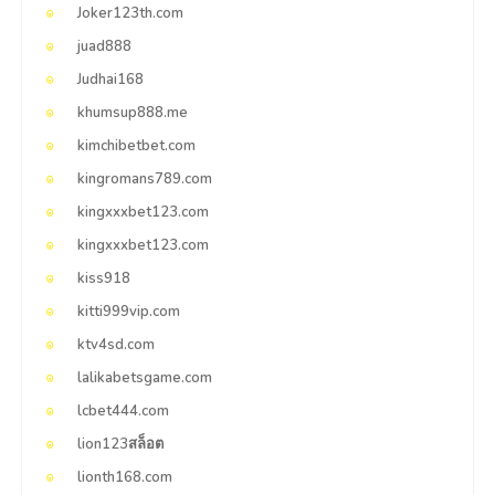
Joker123th.com
juad888
Judhai168
khumsup888.me
kimchibetbet.com
kingromans789.com
kingxxxbet123.com
kingxxxbet123.com
kiss918
kitti999vip.com
ktv4sd.com
lalikabetsgame.com
lcbet444.com
lion123สล็อต
lionth168.com