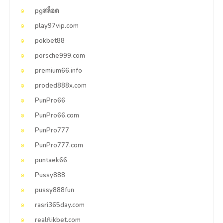
pgสล็อต
play97vip.com
pokbet88
porsche999.com
premium66.info
proded888x.com
PunPro66
PunPro66.com
PunPro777
PunPro777.com
puntaek66
Pussy888
pussy888fun
rasri365day.com
realflikbet.com