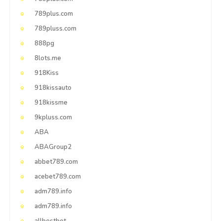
789plus.com
789pluss.com
888pg
8lots.me
918Kiss
918kissauto
918kissme
9kpluss.com
ABA
ABAGroup2
abbet789.com
acebet789.com
adm789.info
adm789.info
allbestbet