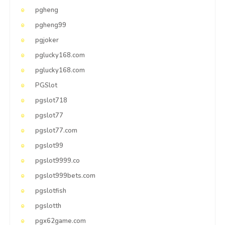
pgheng
pgheng99
pgjoker
pglucky168.com
pglucky168.com
PGSlot
pgslot718
pgslot77
pgslot77.com
pgslot99
pgslot9999.co
pgslot999bets.com
pgslotfish
pgslotth
pgx62game.com