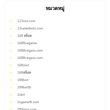
หมวดหมู่
123xos.com
13satanbets.com
168 สล็อต
1688sagame
1688vegasx.com
1688vegasx.com
168slot
168สล็อต
188bet
188betth
1xbit
1xgameth.com
789plus.com