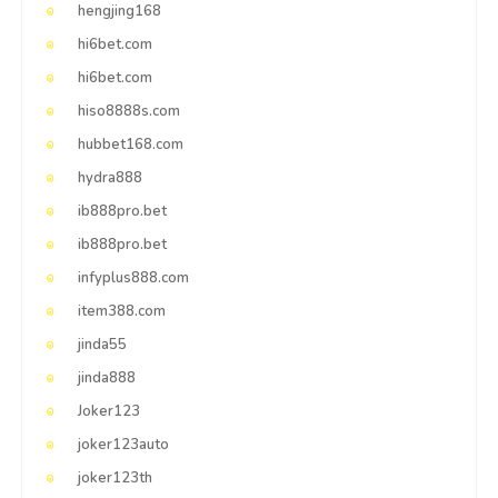
hengjing168
hi6bet.com
hi6bet.com
hiso8888s.com
hubbet168.com
hydra888
ib888pro.bet
ib888pro.bet
infyplus888.com
item388.com
jinda55
jinda888
Joker123
joker123auto
joker123th