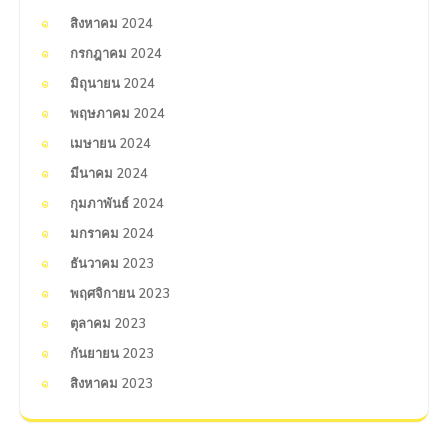
สิงหาคม 2024
กรกฎาคม 2024
มิถุนายน 2024
พฤษภาคม 2024
เมษายน 2024
มีนาคม 2024
กุมภาพันธ์ 2024
มกราคม 2024
ธันวาคม 2023
พฤศจิกายน 2023
ตุลาคม 2023
กันยายน 2023
สิงหาคม 2023