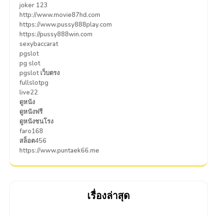
joker 123
http://www.movie87hd.com
https://www.pussy888play.com
https://pussy888win.com
sexybaccarat
pgslot
pg slot
pgslot เว็บตรง
fullslotpg
live22
ดูหนัง
ดูหนังฟรี
ดูหนังชนโรง
faro168
สล็อต456
https://www.puntaek66.me
เรื่องล่าสุด