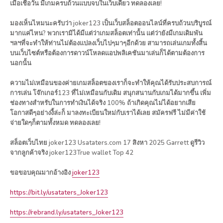
เมื่อเชื่อวัน มีเกมครบถ้วนแบบจบในเว็บเดียว ทดลองเลย!
มองเห็นไหมนะครับว่า joker123 เป็นเว็บสล็อตออนไลน์ที่ครบถ้วนบริบูรณ์
มากแค่ไหน? พวกเรามิได้มีแต่ว่าเกมสล็อตเท่านั้น แต่ว่ายังมีเกมเดิมพัน
ฯลฯที่จะทำให้ท่านไม่ต้องแปลงเว็บไปๆมาๆอีกด้วย สามารถเล่นเกมทั้งสิ้น
บนเว็บไซต์หรือต้องการดาวน์โหลดแอปพลิเคชันมาเล่นก็ได้ตามต้องการ
นอกนั้น
ความไม่เหมือนของค่ายเกมสล็อตของเราก็จะทำให้คุณได้รับประสบการณ์
การเล่น โจ๊กเกอร์123 ที่ไม่เหมือนกับเดิม สนุกสนานกับเกมได้มากขึ้น เพิ่ม
ช่องทางสำหรับในการทำเงินได้จริง 100% ถ้าเกิดคุณไม่ได้อยากเสีย
โอกาสดีๆอย่างงี้ล่ะก็ มาลงทะเบียนใหม่กับเราได้เลย สมัครฟรี ไม่มีค่าใช้
จ่ายใดๆก็ตามทั้งหมด ทดลองเลย!
สล็อตเว็บไทย joker123 Usataters.com 17 สิงหา 2025 Garrett ดูรีวิว
จากลูกค้าจริง joker123True wallet Top 42
ขอขอบคุณมากอ้างอิง
joker123
https://bit.ly/usataters_Joker123
https://rebrand.ly/usataters_Joker123