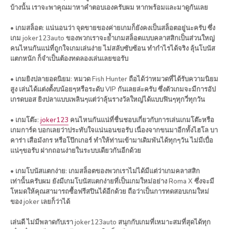
บ้างนั้น เราจะพาคุณมาหาคำตอบเองครับผม หากพร้อมและมาดูกันเลย
• เกมสล็อต: แน่นอนว่า จุดขายของค่ายเกมก็ยังคงเป็นสล็อตอยู่นะครับ ซึ่ง
เกม joker123auto ของพวกเราจะย้ำเกมสล็อตแบบคลาสสิกเป็นส่วนใหญ่
คนไหนกันแน่ที่ถูกใจเกมเล่นง่าย ไม่สลับซับซ้อน ทำกำไรได้จริง ลุ้นโบนัส
แตกหนัก ก็จำเป็นต้องทดลองเล่นเลยขอรับ
• เกมยิงปลายอดนิยม: หมวด Fish Hunter ถือได้ว่าหมวดที่ได้รับความนิยม
สูง เล่นได้แต่งตั้งบน้อยๆหรือระดับ VIP กันเลยล่ะครับ ซึ่งตัวเกมจะมีการอัป
เกรดบอส ยิงปลาแบบเพลินๆแต่ว่าลุ้นรางวัลใหญ่ได้แบบฟินๆทุกวี่ทุกวัน
• เกมโต๊ะ:
joker123
คนไหนกันแน่ที่ชื่นชอบเกี่ยวกับการเล่นเกมโต๊ะหรือ
เกมการ์ด บอกเลยว่าประทับใจแน่นอนขอรับ เนื่องจากขนมาอีกทั้งไฮโล บา
คาร่า เสือมังกร หรือโป๊กเกอร์ ทำให้ท่านเข้ามาเดิมพันได้ทุกๆวัน ไม่มีเบื่อ
แน่ๆขอรับ ฝากถอนง่ายในระบบเดียวกันอีกด้วย
• เกมโบนัสแตกง่าย: เกมสล็อตของพวกเราไม่ได้มีแต่ว่าเกมคลาสสิก
เท่านั้นครับผม ยังมีเกมโบนัสแตกง่ายที่เป็นเกมใหม่อย่าง Roma X ซึ่งจะมี
โหมดให้คุณสามารถซื้อฟรีสปินได้อีกด้วย ถือว่าเป็นการทดสอบเกมใหม่
ของ joker เลยก็ว่าได้
เล่นดี ไม่มีพลาดกับเรา joker123auto สนุกกับเกมที่เหมาะสมที่สุดได้ทุก