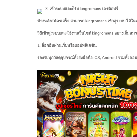
3. เข้าระบบและก็รับ kingromans เครดิตฟรี
ข้างหลังสมัครเสร็จ สามารถ kingromans เข้าสู่ระบบ ได้ใน
วิธีเข้าสู่ระบบและใช้งานเว็บไซต์ kingromans อย่างเต็มส
1. ล็อกอินผ่านเว็บหรือแอปพลิเคชัน
รองรับทุกวัสดุอุปกรณ์ทั้งยังมือถือ iOS, Android รวมทั้งค