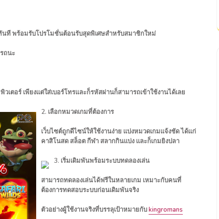
ทันที พร้อมรับโปรโมชั่นต้อนรับสุดพิเศษสำหรับสมาชิกใหม่
มรรถนะ
อมพิวเตอร์ เพียงแต่ใส่เบอร์โทรและก็รหัสผ่านก็สามารถเข้าใช้งานได้เลย
2. เลือกหมวดเกมที่ต้องการ
เว็บไซต์ถูกดีไซน์ให้ใช้งานง่าย แบ่งหมวดเกมแจ้งชัด ได้แก่
คาสิโนสด สล็อต กีฬา สลากกินแบ่ง และก็เกมยิงปลา
3. เริ่มเดิมพันพร้อมระบบทดลองเล่น
สามารถทดลองเล่นได้ฟรีในหลายเกม เหมาะกับคนที่
ต้องการทดสอบระบบก่อนเดิมพันจริง
ตัวอย่างผู้ใช้งานจริงที่บรรลุเป้าหมายกับ
kingromans