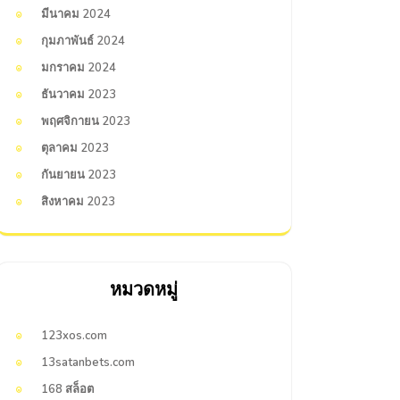
มีนาคม 2024
กุมภาพันธ์ 2024
มกราคม 2024
ธันวาคม 2023
พฤศจิกายน 2023
ตุลาคม 2023
กันยายน 2023
สิงหาคม 2023
หมวดหมู่
123xos.com
13satanbets.com
168 สล็อต