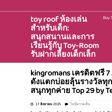
Skip
to
content
toy roof ห้องเล่น
Buy 
สำหรับเด็ก:
สนุกสนานและการ
เรียนรู้กับ Toy-Room
รับฝากเลี้ยงเด็กเล็ก
kingromans เครดิตฟรี 7 
ดังแตกบ่อยลุ้นรางวัลทุ
สนุกทุกค่าย Top 29 by T
17 สิงหาคม 2025
ไม่มีความเห็น