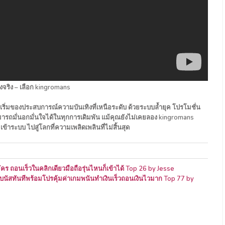
จริง – เลือก kingromans
ดเริ่มของประสบการณ์ความบันเทิงที่เหนือระดับ ด้วยระบบล้ำยุค โปรโมชั่น
สามารถมั่นอกมั่นใจได้ในทุกการเดิมพัน แม้คุณยังไม่เคยลอง kingromans
เข้าระบบ ไปสู่โลกที่ความเพลิดเพลินที่ไม่สิ้นสุด
ถอนเร็วในคลิกเดียวมือถือรุ่นไหนก็เข้าได้ Top 26 by Jesse
บนัสทันทีพร้อมโปรคุ้มค่าเกมพนันทำเงินเร็วถอนเงินไวมาก Top 77 by