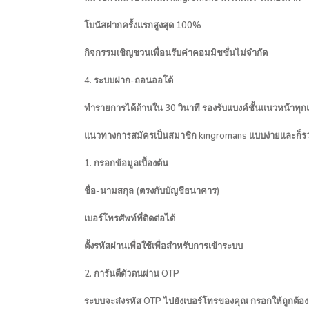
โบนัสฝากครั้งแรกสูงสุด 100%
กิจกรรมเชิญชวนเพื่อนรับค่าคอมมิชชั่นไม่จำกัด
4. ระบบฝาก-ถอนออโต้
ทำรายการได้ด้านใน 30 วินาที รองรับแบงค์ชั้นแนวหน้าท
แนวทางการสมัครเป็นสมาชิก kingromans แบบง่ายและก็รว
1. กรอกข้อมูลเบื้องต้น
ชื่อ-นามสกุล (ตรงกับบัญชีธนาคาร)
เบอร์โทรศัพท์ที่ติดต่อได้
ตั้งรหัสผ่านเพื่อใช้เพื่อสำหรับการเข้าระบบ
2. การันตีตัวตนผ่าน OTP
ระบบจะส่งรหัส OTP ไปยังเบอร์โทรของคุณ กรอกให้ถูกต้อง