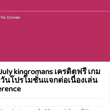
This Domain
July kingromans เครดิตฟรี เกม
กวันโปรโมชั่นแจกต่อเนื่องเล่น
erence