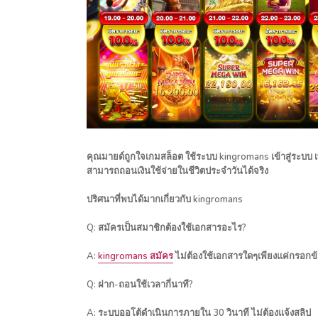
คุณมายด์ถูกใจเกมสล็อต ใช้ระบบ kingromans เข้าสู่ระบบ เ
สามารถถอนเงินใช้จ่ายในชีวิตประจำวันได้จริง
ปริศนาที่พบได้มากเกี่ยวกับ kingromans
Q: สมัครเป็นสมาชิกต้องใช้เอกสารอะไร?
A:
kingromans สมัคร
ไม่ต้องใช้เอกสารใดๆเพียงแค่กรอกข
Q: ฝาก-ถอนใช้เวลากี่นาที?
A: ระบบออโต้ดำเนินการภายใน 30 วินาที ไม่ต้องแจ้งสลิป