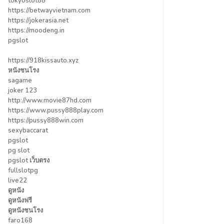
tokyoslot88
https://betwayvietnam.com
https://jokerasia.net
https://moodeng.in
pgslot
https://918kissauto.xyz
หนังชนโรง
sagame
joker 123
http://www.movie87hd.com
https://www.pussy888play.com
https://pussy888win.com
sexybaccarat
pgslot
pg slot
pgslot เว็บตรง
fullslotpg
live22
ดูหนัง
ดูหนังฟรี
ดูหนังชนโรง
faro168