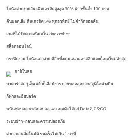
โบนัสฝากรายวัน เพิ่มเครดิตสูงสุด 30% ฝากขั้นต่ำ 100 บาท
คืนยอดเสีย คืนเครดิต 5% ทุกอาทิตย์ ไม่จำกัดยอดคืน
เกมที่ได้รับความนิยมใน kingxxxbet
สล็อตออนไลน์
กราฟิกงาม โบนัสแตกง่าย มีอีกทั้งเกมแนวคลาสสิกและก็เกมใหม่ล่าสุด
คาสิโนสด
บาคาร่าสด รูเล็ต แล้วก็เสือมังกร ถ่ายทอดสดจากสตูดิโอต่างถิ่น
กีฬาและอีสปอร์ต
พนันฟุตบอล บาสเกตบอล และเกมดัง ได้แก่ Dota2, CS:GO
ระบบฝาก–ถอนและความปลอดภัย
ฝาก–ถอนอัตโนมัติ รวดเร็วไม่เกิน 1 นาที