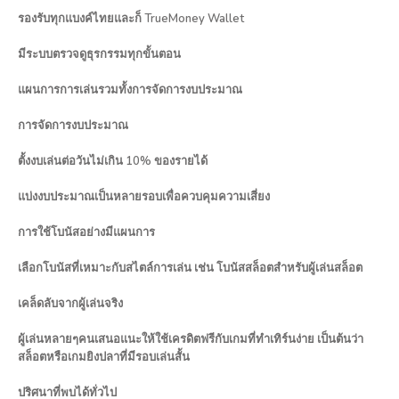
รองรับทุกแบงค์ไทยและก็ TrueMoney Wallet
มีระบบตรวจดูธุรกรรมทุกขั้นตอน
แผนการการเล่นรวมทั้งการจัดการงบประมาณ
การจัดการงบประมาณ
ตั้งงบเล่นต่อวันไม่เกิน 10% ของรายได้
แบ่งงบประมาณเป็นหลายรอบเพื่อควบคุมความเสี่ยง
การใช้โบนัสอย่างมีแผนการ
เลือกโบนัสที่เหมาะกับสไตล์การเล่น เช่น โบนัสสล็อตสำหรับผู้เล่นสล็อต
เคล็ดลับจากผู้เล่นจริง
ผู้เล่นหลายๆคนเสนอแนะให้ใช้เครดิตฟรีกับเกมที่ทำเทิร์นง่าย เป็นต้นว่า
สล็อตหรือเกมยิงปลาที่มีรอบเล่นสั้น
ปริศนาที่พบได้ทั่วไป