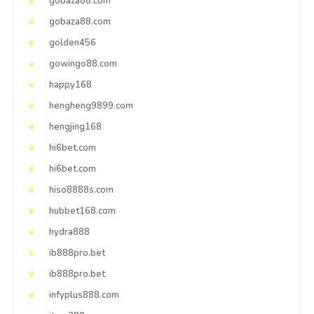
gobaza88.com
gobaza88.com
golden456
gowingo88.com
happy168
hengheng9899.com
hengjing168
hi6bet.com
hi6bet.com
hiso8888s.com
hubbet168.com
hydra888
ib888pro.bet
ib888pro.bet
infyplus888.com