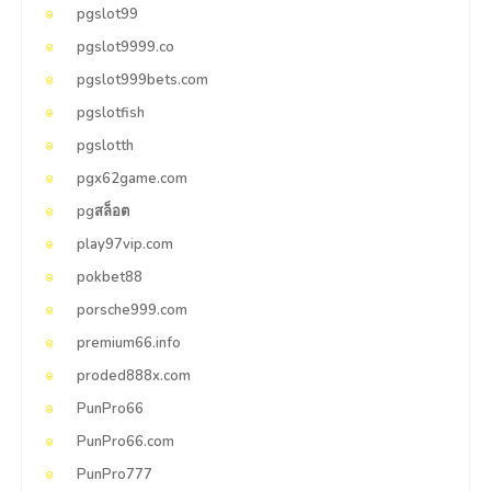
pgslot99
pgslot9999.co
pgslot999bets.com
pgslotfish
pgslotth
pgx62game.com
pgสล็อต
play97vip.com
pokbet88
porsche999.com
premium66.info
proded888x.com
PunPro66
PunPro66.com
PunPro777