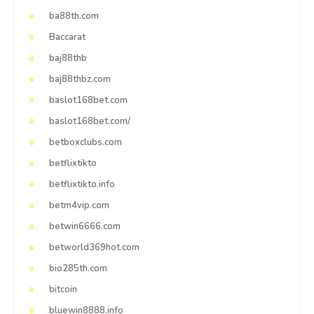
ba88th.com
Baccarat
baj88thb
baj88thbz.com
baslot168bet.com
baslot168bet.com/
betboxclubs.com
betflixtikto
betflixtikto.info
betm4vip.com
betwin6666.com
betworld369hot.com
bio285th.com
bitcoin
bluewin8888.info