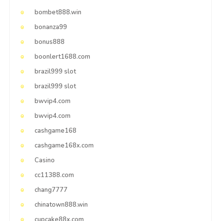
bombet888.win
bonanza99
bonus888
boonlert1688.com
brazil999 slot
brazil999 slot
bwvip4.com
bwvip4.com
cashgame168
cashgame168x.com
Casino
cc11388.com
chang7777
chinatown888.win
cupcake88x.com