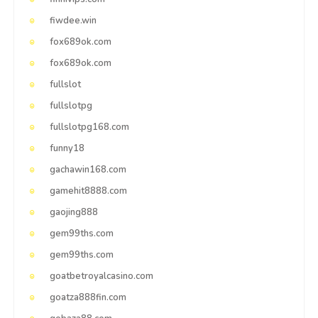
fiwdee.win
fox689ok.com
fox689ok.com
fullslot
fullslotpg
fullslotpg168.com
funny18
gachawin168.com
gamehit8888.com
gaojing888
gem99ths.com
gem99ths.com
goatbetroyalcasino.com
goatza888fin.com