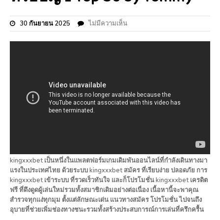
30 กันยายน 2025
ไม่มีความเห็น
kingxxxbet เป็นหนึ่งในแพลตฟอร์มเกมเดิมพันออนไลน์ที่กำลังเดินทางมา
แรงในประเทศไทย ด้วยระบบ kingxxxbet สมัคร ที่เรียบง่าย ปลอดภัย การ
kingxxxbet เข้าระบบ ที่รวดเร็วทันใจ และก็โปรโมชั่น kingxxxbet เครดิต
ฟรี ที่ดึงดูดผู้เล่นใหม่รวมทั้งสมาชิกเดิมอย่างต่อเนื่อง เนื้อหานี้จะพาคุณ
สำรวจทุกแง่ทุกมุม ตั้งแต่ลักษณะเด่น แนวทางสมัคร โปรโมชั่น ไปจนถึง
อุบายที่ช่วยเพิ่มช่องทางชนะรวมทั้งสร้างประสบการณ์การเล่นที่ครึกครื้น