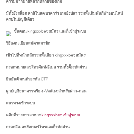
ความมากมายหลากหลายของเกม
มีทั้งยังสล็อต คาสิโนสด บาคาร่า เกมยิงปลา รวมทั้งเดิมพันกีฬาออนไลน์
ครบในบัญชีเดียว
ขั้นตอน kingxxxbet สมัคร และก็เข้าสู่ระบบ
วิธีลงทะเบียนสมัครสมาชิก
เข้าไปที่หน้าหลักรวมทั้งเลือก kingxxxbet สมัคร
กรอกหมายเลขโทรศัพท์/อีเมล รวมทั้งตั้งรหัสผ่าน
ยืนยันตัวตนด้วยรหัส OTP
ผูกบัญชีธนาคารหรือ e-Wallet สำหรับฝาก–ถอน
แนวทางเข้าระบบ
คลิกที่รายการอาหาร
kingxxxbet เข้าสู่ระบบ
กรอกอีเมลหรือเบอร์โทรและก็รหัสผ่าน