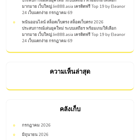
ประสบการณ์เล่นยุคใหม่ ระบบเสถียร พร้อมเกมให้เลือก
มากมาย เว็บใหญ่ Jin888.asia เครดิตฟรี Top 19 by Eleanor
24 เว็บแตกง่าย กรกฎาคม 69
พนันออนไลน์ สล็อตเว็บตรง สล็อตเว็บตรง 2026
ประสบการณ์เล่นยุคใหม่ ระบบเสถียร พร้อมเกมให้เลือก
มากมาย เว็บใหญ่ Jin888.asia เครดิตฟรี Top 19 by Eleanor
24 เว็บแตกง่าย กรกฎาคม 69
ความเห็นล่าสุด
คลังเก็บ
กรกฎาคม 2026
มิถุนายน 2026