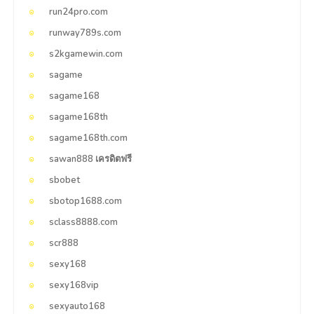
run24pro.com
runway789s.com
s2kgamewin.com
sagame
sagame168
sagame168th
sagame168th.com
sawan888 เครดิตฟรี
sbobet
sbotop1688.com
sclass8888.com
scr888
sexy168
sexy168vip
sexyauto168