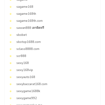
sagame168
sagame168th
sagame168th.com
sawan888 เครดิตฟรี
sbobet
sbotop1688.com
sclass8888.com
scr888
sexy168
sexy168vip
sexyauto168
sexybaccarat168.com
sexygame1688k
sexygame992