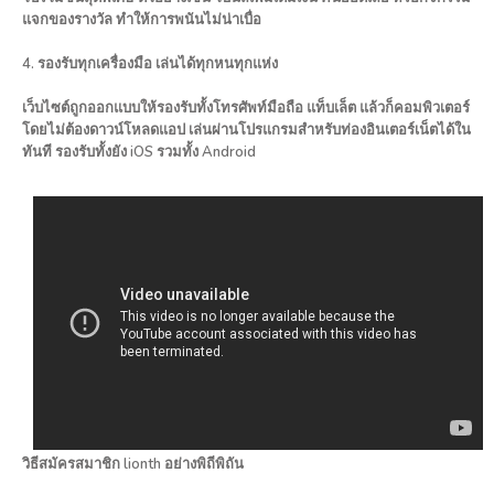
แจกของรางวัล ทำให้การพนันไม่น่าเบื่อ
4. รองรับทุกเครื่องมือ เล่นได้ทุกหนทุกแห่ง
เว็บไซต์ถูกออกแบบให้รองรับทั้งโทรศัพท์มือถือ แท็บเล็ต แล้วก็คอมพิวเตอร์
โดยไม่ต้องดาวน์โหลดแอป เล่นผ่านโปรแกรมสำหรับท่องอินเตอร์เน็ตได้ใน
ทันที รองรับทั้งยัง iOS รวมทั้ง Android
วิธีสมัครสมาชิก lionth อย่างพิถีพิถัน