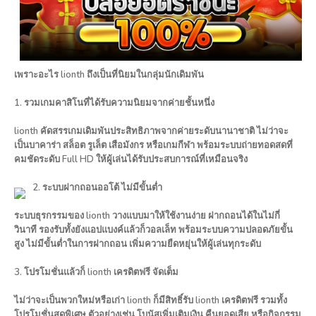
เพราะอะไร lionth ถึงเป็นที่นิยมในกลุ่มนักเดิมพัน
1. รวมเกมคาสิโนที่ได้รับความนิยมจากค่ายชั้นหนึ่ง
lionth คัดสรรเกมเดิมพันประสิทธิภาพจากค่ายระดับนานาชาติ ไม่ว่าจะ
เป็นบาคาร่า สล็อต รูเล็ต เสือมังกร หรือเกมกีฬา พร้อมระบบถ่ายทอดสดที่
คมชัดระดับ Full HD ให้ผู้เล่นได้รับประสบการณ์ที่เหมือนจริง
2. ระบบฝากถอนออโต้ ไม่มีขั้นต่ำ
ระบบธุรกรรมของ lionth วางแบบมาให้ใช้งานง่าย ฝากถอนได้ในไม่กี่
วินาที รองรับทั้งยังแอปแบงค์แล้วก็วอลเล็ท พร้อมระบบความปลอดภัยขั้น
สูง ไม่มีขั้นต่ำในการฝากถอน เพิ่มความยืดหยุ่นให้ผู้เล่นทุกระดับ
3. โปรโมชั่นแล้วก็ lionth เครดิตฟรี จัดเต็ม
ไม่ว่าจะเป็นพวกใหม่หรือเก่า lionth ก็มีสิทธิ์รับ lionth เครดิตฟรี รวมทั้ง
โปรโมชั่นสุดพิเศษ ตัวอย่างเช่น โบนัสเพิ่มเติมเงิน คืนยอดเสีย หรือกิจกรรม