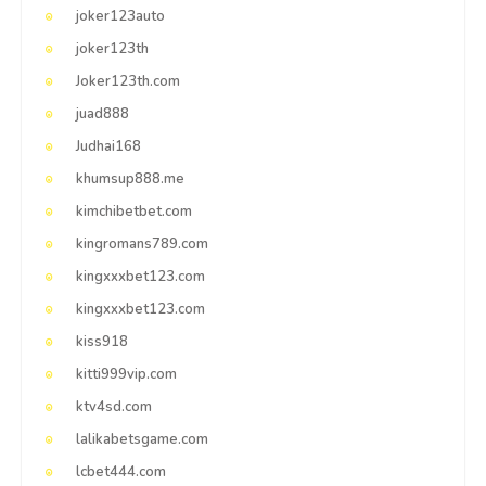
joker123auto
joker123th
Joker123th.com
juad888
Judhai168
khumsup888.me
kimchibetbet.com
kingromans789.com
kingxxxbet123.com
kingxxxbet123.com
kiss918
kitti999vip.com
ktv4sd.com
lalikabetsgame.com
lcbet444.com