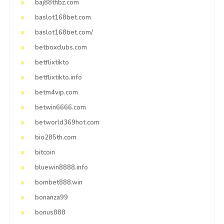
baj88thbz.com
baslot168bet.com
baslot168bet.com/
betboxclubs.com
betflixtikto
betflixtikto.info
betm4vip.com
betwin6666.com
betworld369hot.com
bio285th.com
bitcoin
bluewin8888.info
bombet888.win
bonanza99
bonus888