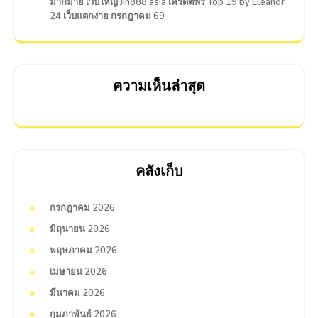
มากมาย เว็บใหญ่ Jin888.asia เครดิตฟรี Top 19 by Eleanor
24 เว็บแตกง่าย กรกฎาคม 69
ความเห็นล่าสุด
คลังเก็บ
กรกฎาคม 2026
มิถุนายน 2026
พฤษภาคม 2026
เมษายน 2026
มีนาคม 2026
กุมภาพันธ์ 2026