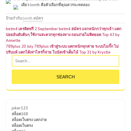
เดียว lionth คือตัวเลือกที่คุณควรจะทดลอง
ป้ายกำกับ:
lionth สมัคร
แนะแนว
betm4 เครดิตฟรี 2 September betm4 สมัคร แจกหนักกว่าทุกเจ้า แตก
บ่อยอันดับต้นๆ ใช้งานสะดวกทุกช่องทาง ถอนง่ายไม่ติดยอด Top 43 by
เรื่อง
Annette
789plus 20 July 789plus เข้าสู่ระบบ แตกหนักทุกค่าย ระบบไม่กั๊ก ไม่
ปรับแพ้ แตกได้เท่าไหร่ก็จ่าย โบนัสเข้าเต็มไม้ Top 31 by Krystle
joker123
สล็อต168
สล็อตเว็บตรง แตกง่าย
สล็อตเว็บตรง