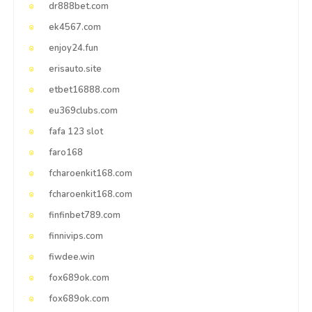
dr888bet.com
ek4567.com
enjoy24.fun
erisauto.site
etbet16888.com
eu369clubs.com
fafa 123 slot
faro168
fcharoenkit168.com
fcharoenkit168.com
finfinbet789.com
finnivips.com
fiwdee.win
fox689ok.com
fox689ok.com