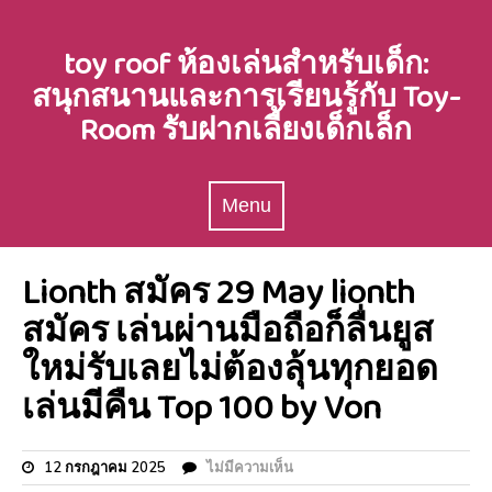
Skip
to
toy roof ห้องเล่นสำหรับเด็ก:
content
สนุกสนานและการเรียนรู้กับ Toy-
Room รับฝากเลี้ยงเด็กเล็ก
Menu
Menu
Lionth สมัคร 29 May lionth
สมัคร เล่นผ่านมือถือก็ลื่นยูส
ใหม่รับเลยไม่ต้องลุ้นทุกยอด
เล่นมีคืน Top 100 by Von
12 กรกฎาคม 2025
ไม่มีความเห็น