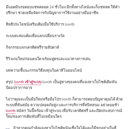
มีแอดมินรอตอบแชทตลอด 24 ชั่วโมง อีกทั้งทางไลน์และก็แชทสด ให้คำ
ปรึกษา ช่วยเหลือจัดการกับปัญหาการใช้งานอย่างมืออาชีพ
สิทธิประโยชน์เสริมเติมเมื่อใช้บริการ lionth
ระบบสะสมแต้มเพื่อแลกเปลี่ยนรางวัล
กิจกรรมแจกเครดิตฟรีรายสัปดาห์
รีวิวเกมใหม่ก่อนคนใด พร้อมสูตรและแนวทางการเล่น
บทความชี้แนะกรรมวิธีลงทุนในคาสิโนออนไลน์
สรุป:
lionth เข้าสู่ระบบ
lionth เป็นลู่ทางของคนที่มองหาเว็บไซต์เดิมพัน
ป้อมปราการอาจ
ไม่ว่าคุณจะเป็นมือใหม่หรือมือโปร lionth ก็สามารถตอบปัญหาคุณได้ ด้วย
ระบบที่ทันสมัย ความปลอดภัยสูง และการบริการที่สนิทสนม อย่าคอยช้า
lionth
สมัคร วันนี้พร้อม เข้าสู่ระบบ เพื่อรับ เครดิตฟรี และเปิดประสบการณ์
ใหม่ของการเดิมพันที่ไม่เหมือนใคร
ถ้าหากคุณกำลังมองหาเว็บไซต์พนันเชื่อใจได้และก็มีทุกอย่างในที่