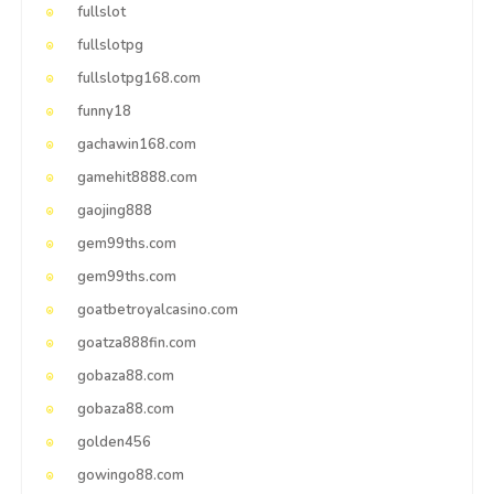
fullslot
fullslotpg
fullslotpg168.com
funny18
gachawin168.com
gamehit8888.com
gaojing888
gem99ths.com
gem99ths.com
goatbetroyalcasino.com
goatza888fin.com
gobaza88.com
gobaza88.com
golden456
gowingo88.com