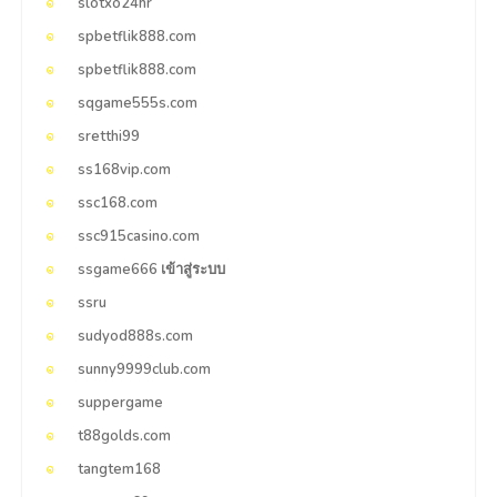
slotxo24hr
spbetflik888.com
spbetflik888.com
sqgame555s.com
sretthi99
ss168vip.com
ssc168.com
ssc915casino.com
ssgame666 เข้าสู่ระบบ
ssru
sudyod888s.com
sunny9999club.com
suppergame
t88golds.com
tangtem168