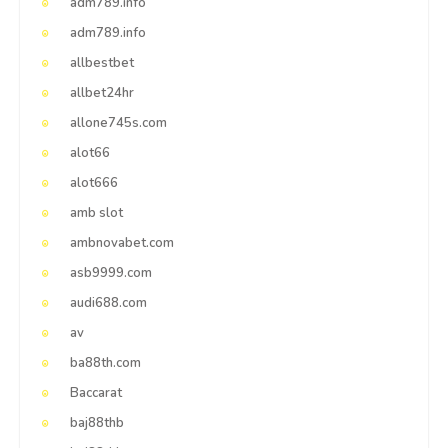
adm789.info
adm789.info
allbestbet
allbet24hr
allone745s.com
alot66
alot666
amb slot
ambnovabet.com
asb9999.com
audi688.com
av
ba88th.com
Baccarat
baj88thb