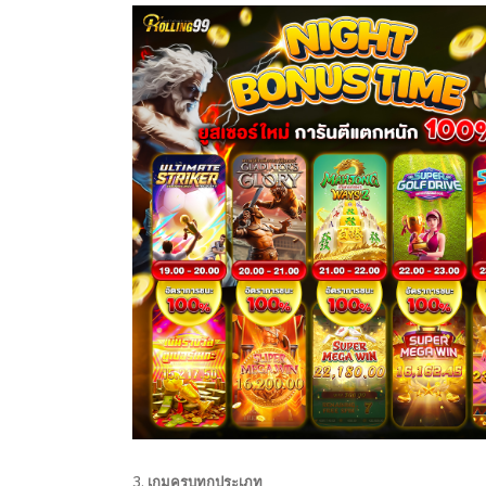
3. เกมครบทุกประเภท