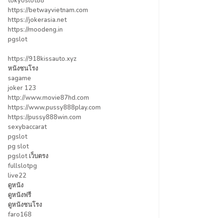
tokyoslot88
https://betwayvietnam.com
https://jokerasia.net
https://moodeng.in
pgslot
https://918kissauto.xyz
หนังชนโรง
sagame
joker 123
http://www.movie87hd.com
https://www.pussy888play.com
https://pussy888win.com
sexybaccarat
pgslot
pg slot
pgslot เว็บตรง
fullslotpg
live22
ดูหนัง
ดูหนังฟรี
ดูหนังชนโรง
faro168