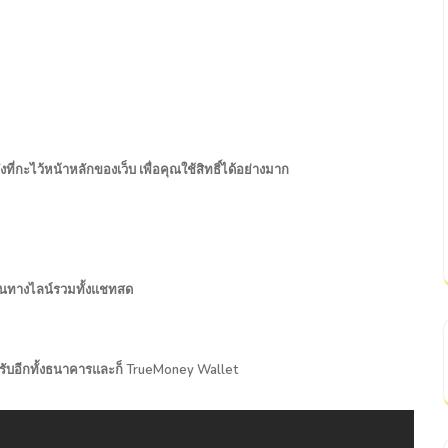
่กะไว้หน้าหลักของเว็บ เพื่อคุณใช้สิทธิ์ได้อย่างมาก
านทางไลน์รวมทั้งแชทสด
งรับอีกทั้งธนาคารและก็ TrueMoney Wallet