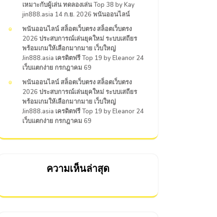
เหมาะกับผู้เล่น ทดลองเล่น Top 38 by Kay
jin888.asia 14 ก.ย. 2026 พนันออนไลน์
พนันออนไลน์ สล็อตเว็บตรง สล็อตเว็บตรง
2026 ประสบการณ์เล่นยุคใหม่ ระบบเสถียร
พร้อมเกมให้เลือกมากมาย เว็บใหญ่
Jin888.asia เครดิตฟรี Top 19 by Eleanor 24
เว็บแตกง่าย กรกฎาคม 69
พนันออนไลน์ สล็อตเว็บตรง สล็อตเว็บตรง
2026 ประสบการณ์เล่นยุคใหม่ ระบบเสถียร
พร้อมเกมให้เลือกมากมาย เว็บใหญ่
Jin888.asia เครดิตฟรี Top 19 by Eleanor 24
เว็บแตกง่าย กรกฎาคม 69
ความเห็นล่าสุด