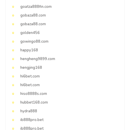
goatza888fin.com
gobaza88.com
gobaza88.com
golden456
gowingo88.com
happy168
hengheng9899.com
hengjing168
hi6bet.com
hi6bet.com
hiso8888s.com
hubbet168.com
hydra888
ib888pro.bet
ib888pro.bet