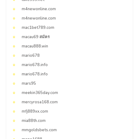
m4newonline.com
m4newonline.com
mac1bet789.com
macau69 สมัคร
macau888.win
mario678
mario678.info
mario678.info
mars95
meekin365day.com
mercyrosa168.com
mfj889xx.com
mia88th.com
mmgoldsbets.com