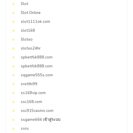
Slot
Slot Online
slot1111ok.com
slot168
Slotxo
slotxo24hr
spbetflik888.com
spbetflik888.com
sqgame555s.com
sretthi99
ss168vip.com
ssc168.com
ssc915casino.com
ssgame666 เข้าสู่ระบบ
ssru