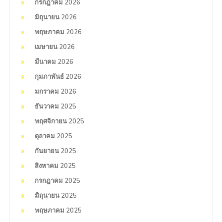
กรกฎาคม 2026
มิถุนายน 2026
พฤษภาคม 2026
เมษายน 2026
มีนาคม 2026
กุมภาพันธ์ 2026
มกราคม 2026
ธันวาคม 2025
พฤศจิกายน 2025
ตุลาคม 2025
กันยายน 2025
สิงหาคม 2025
กรกฎาคม 2025
มิถุนายน 2025
พฤษภาคม 2025