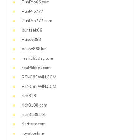
PunPro66.com
PunPro777
PunPro777.com
puntaek66
Pussy888
pussy888fun
rasri365day.com
realflikbet.com
RENO88WIN.COM
RENO88WIN.COM
rich818
rich8188.com
rich8188.net
rizzbetx.com
royal online