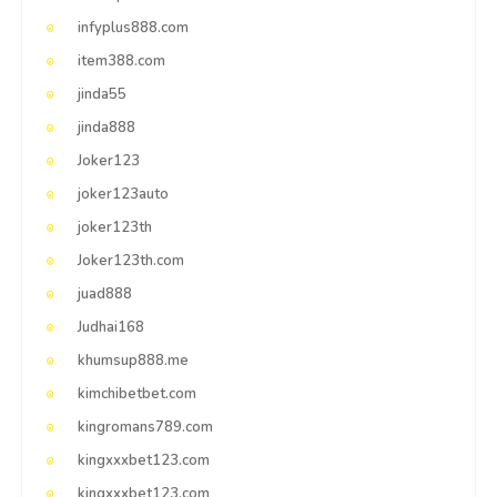
infyplus888.com
item388.com
jinda55
jinda888
Joker123
joker123auto
joker123th
Joker123th.com
juad888
Judhai168
khumsup888.me
kimchibetbet.com
kingromans789.com
kingxxxbet123.com
kingxxxbet123.com