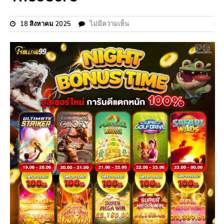
18 สิงหาคม 2025
ไม่มีความเห็น