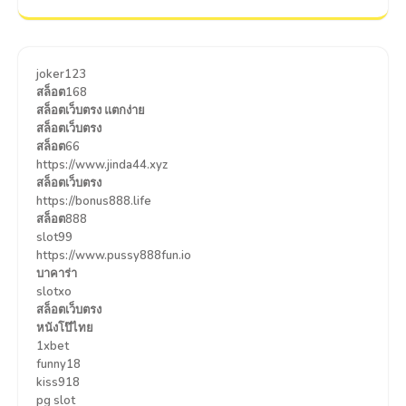
joker123
สล็อต168
สล็อตเว็บตรง แตกง่าย
สล็อตเว็บตรง
สล็อต66
https://www.jinda44.xyz
สล็อตเว็บตรง
https://bonus888.life
สล็อต888
slot99
https://www.pussy888fun.io
บาคาร่า
slotxo
สล็อตเว็บตรง
หนังโป๊ไทย
1xbet
funny18
kiss918
pg slot