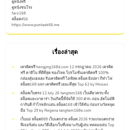
ดูหนังฟรี
ดูหนังชนโรง
faro168
สล็อต456
https://www.puntaek66.me
เรื่องล่าสุด
เครดิตฟรี hengjing168d.com 12 กรกฎาคม 2026 เครดิต
ฟรี คาสิโน ที่ดีที่สุด ของไทย โปรโมชั่นเครดิตฟรี 100%
กล่องสุ่มเฮงเฮง รับเครดิตฟรี ไลฟ์สด สล็อต ยิงปลา กีฬา ไพ่
สล็อต168 แจก เครดิตฟรี เยอะที่สุด Top 62 by Moises
สล็อตเว็บตรง 12 July 26 tangtem168 เว็บเดียวครบ ทั้ง
สล็อตและบาคาร่า วันเกิดนี้พี่จัดให้ 300 ฝาก-ถอน อัตโนมัติ
การันตี กำไรหลักแสน สล็อต168 เข้าให้ทัน ก่อนรางวัลหลุด
มือ Top 29 by Regena tangtem168e.com
เว็บแม่ สล็อต888 เว็บแตกง่าย สล็อต 2026 รวมเกมแตกง่าย
ฟีเจอร์เด่น และวิธีเลือกเว็บที่เหมาะกับผู้เล่น ทดลองเล่น Top