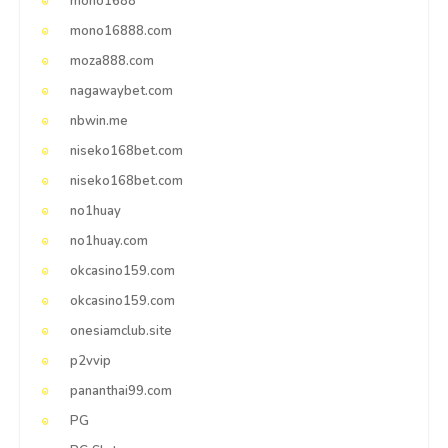
mono1688
mono16888.com
moza888.com
nagawaybet.com
nbwin.me
niseko168bet.com
niseko168bet.com
no1huay
no1huay.com
okcasino159.com
okcasino159.com
onesiamclub.site
p2vvip
pananthai99.com
PG