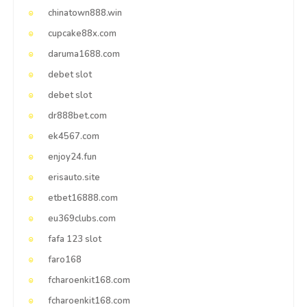
chinatown888.win
cupcake88x.com
daruma1688.com
debet slot
debet slot
dr888bet.com
ek4567.com
enjoy24.fun
erisauto.site
etbet16888.com
eu369clubs.com
fafa 123 slot
faro168
fcharoenkit168.com
fcharoenkit168.com