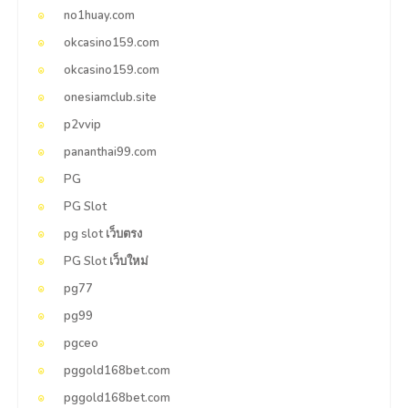
no1huay.com
okcasino159.com
okcasino159.com
onesiamclub.site
p2vvip
pananthai99.com
PG
PG Slot
pg slot เว็บตรง
PG Slot เว็บใหม่
pg77
pg99
pgceo
pggold168bet.com
pggold168bet.com