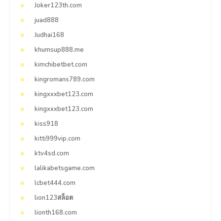
Joker123th.com
juad888
Judhai168
khumsup888.me
kimchibetbet.com
kingromans789.com
kingxxxbet123.com
kingxxxbet123.com
kiss918
kitti999vip.com
ktv4sd.com
lalikabetsgame.com
lcbet444.com
lion123สล็อต
lionth168.com