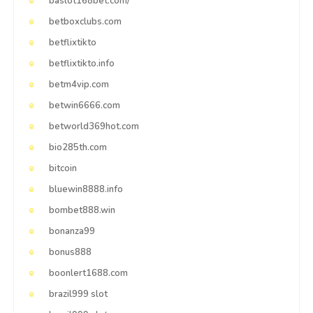
baslot168bet.com/
betboxclubs.com
betflixtikto
betflixtikto.info
betm4vip.com
betwin6666.com
betworld369hot.com
bio285th.com
bitcoin
bluewin8888.info
bombet888.win
bonanza99
bonus888
boonlert1688.com
brazil999 slot