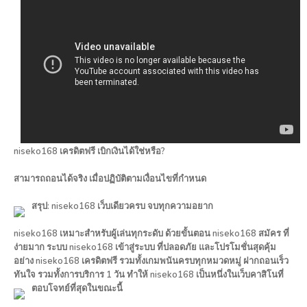
niseko168 เครดิตฟรี เบิกเงินได้ใช่หรือ?
สามารถถอนได้จริง เมื่อปฏิบัติตามเงื่อนไขที่กำหนด
สรุป: niseko168 เว็บเดียวครบ จบทุกความอยาก
niseko168 เหมาะสำหรับผู้เล่นทุกระดับ ด้วยขั้นตอน niseko168 สมัคร ที่
ง่ายมาก ระบบ niseko168 เข้าสู่ระบบ ที่ปลอดภัย และโปรโมชั่นสุดคุ้ม
อย่าง niseko168 เครดิตฟรี รวมทั้งเกมพนันครบทุกหมวดหมู่ ฝากถอนเร็ว
ทันใจ รวมทั้งการบริการ 1 วัน ทำให้ niseko168 เป็นหนึ่งในเว็บคาสิโนที่
ตอบโจทย์ที่สุดในขณะนี้