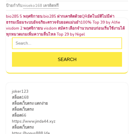
ป้ายกำกับ:
niseko168 เครดิตฟรี
แนะแนว
bio285 5 พฤศจิกายน bio285 ฝากเครดิตด้วยQRอัตโนมัติไม่มีค่า
ธรรมเนียมระบบอัจฉริยะตรวจจับยอดแม่นยำ100% Top 39 by Alfie
เรื่อง
visdom 2 พฤศจิกายน visdom สมัคร เลือกจำนวนรอบก่อนเริ่มใช้งานได้
ทุกหมวดเกมเพิ่มความลื่นไหล Top 29 by Nigel
joker123
สล็อต168
สล็อตเว็บตรง แตกง่าย
สล็อตเว็บตรง
สล็อต66
https://www.jinda44.xyz
สล็อตเว็บตรง
https://bonus888.life