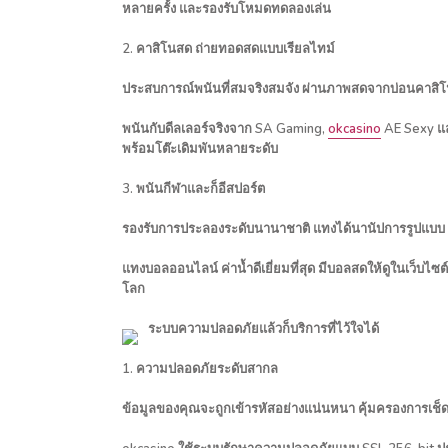
หลายครั้ง และรองรับโหมดทดลองเล่น
2. คาสิโนสด ถ่ายทอดสดแบบเรียลไทม์
ประสบการณ์พนันที่สมจริงสมจัง ผ่านภาพสดจากบ่อนคาสิโ
พนันกับดีลเลอร์จริงจาก SA Gaming,
okcasino
AE Sexy และ
พร้อมโต๊ะเดิมพันหลายระดับ
3. พนันกีฬาและก็อีสปอร์ต
รองรับการประลองระดับนานาชาติ แทงได้นานัปการรูปแบบ พร
แทงบอลออนไลน์ ค่าน้ำดีเยี่ยมที่สุด มีบอลสดให้ดูในเว็บไซต
โลก
ระบบความปลอดภัยแล้วก็บริการที่ไว้ใจได้
1. ความปลอดภัยระดับสากล
ข้อมูลของคุณจะถูกเข้ารหัสอย่างแน่นหนา คุ้มครองการเช็ด