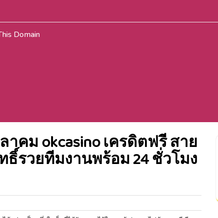
This Domain
ตุลาคม okcasino เครดิตฟรี สาย
สิทธิ์รวยทีมงานพร้อม 24 ชั่วโมง