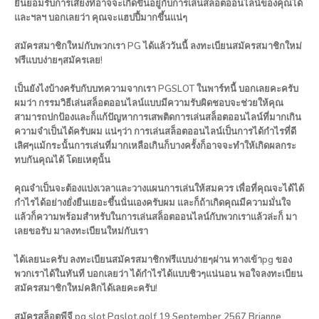
ยินยอมรับการเสี่ยงที่อาจจะเกิดขึ้นอยู่กับการเล่นสล็อตออนไลน์ของคุณได้
และฯลฯ บอกเลยว่า คุณจะแฮปปี้มากขึ้นแน่ๆ
สมัครสมาชิกใหม่กับพวกเรา PG ได้แล้ววันนี้ ลงทะเบียนสมัครสมาชิกใหม่
ฟรีแบบง่ายๆสมัครเลย!
เป็นยังไงบ้างครับกับบทความจากเรา PGSLOT ในพาร์ทนี้ บอกเลยคะครับ
ผมว่า กรรมวิธีเล่นสล็อตออนไลน์แบบมีความรับผิดชอบจะช่วยให้คุณ
สามารถปกป้องและก็แก้ปัญหาการเสพติดการเล่นสล็อตออนไลน์ที่มากเกิน
ความจำเป็นได้ครับผม แน่ๆว่า การเล่นสล็อตออนไลน์เป็นการได้กำไรที่ดี
เลิศๆแม้กระนั้นการเล่นที่มากเหลือเกินก็บางครั้งก็อาจจะทำให้เกิดผลกระ
ทบกันคุณได้ โดยเหตุนั้น
คุณจำเป็นจะต้องแบ่งเวลาและวางแผนการเล่นให้สมควร เพื่อที่คุณจะได้ได้
กำไรได้อย่างยั่งยืนเยอะขึ้นนั่นเองครับผม และก็ถ้าเกิดคุณมีความมั่นใจ
แล้วก็ความพร้อมสำหรับในการเล่นสล็อตออนไลน์กับพวกเราแล้วล่ะก็ มา
เลยขอรับ มาลงทะเบียนใหม่กับเรา
ได้เลยนะครับ ลงทะเบียนสมัครสมาชิกฟรีแบบง่ายๆผ่าน ทางเข้าpg ของ
พวกเราได้ในทันที บอกเลยว่า ได้กำไรได้แบบชิวๆแน่นอน พอใจลงทะเบียน
สมัครสมาชิกใหม่คลิกได้เลยคะครับ!
สมัครสล็อตพีจี pg slot Pgslot.golf 19 September 2567 Brianne