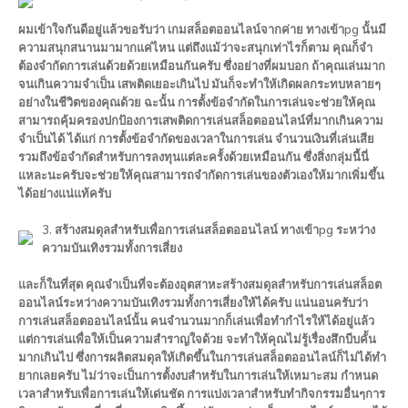
ผมเข้าใจกันดีอยู่แล้วขอรับว่า เกมสล็อตออนไลน์จากค่าย ทางเข้าpg นั้นมี
ความสนุกสนานมามากแค่ไหน แต่ถึงแม้ว่าจะสนุกเท่าไรก็ตาม คุณก็จำ
ต้องจำกัดการเล่นด้วยด้วยเหมือนกันครับ ซึ่งอย่างที่ผมบอก ถ้าคุณเล่นมาก
จนเกินความจำเป็น เสพติดเยอะเกินไป มันก็จะทำให้เกิดผลกระทบหลายๆ
อย่างในชีวิตของคุณด้วย ฉะนั้น การตั้งข้อจำกัดในการเล่นจะช่วยให้คุณ
สามารถคุ้มครองปกป้องการเสพติดการเล่นสล็อตออนไลน์ที่มากเกินความ
จำเป็นได้ ได้แก่ การตั้งข้อจำกัดของเวลาในการเล่น จำนวนเงินที่เล่นเสีย
รวมถึงข้อจำกัดสำหรับการลงทุนแต่ละครั้งด้วยเหมือนกัน ซึ่งสิ่งกลุ่มนี้นี่
แหละนะครับจะช่วยให้คุณสามารถจำกัดการเล่นของตัวเองให้มากเพิ่มขึ้น
ได้อย่างแน่แท้ครับ
3. สร้างสมดุลสำหรับเพื่อการเล่นสล็อตออนไลน์ ทางเข้าpg ระหว่าง
ความบันเทิงรวมทั้งการเสี่ยง
และก็ในที่สุด คุณจำเป็นที่จะต้องอุตสาหะสร้างสมดุลสำหรับการเล่นสล็อต
ออนไลน์ระหว่างความบันเทิงรวมทั้งการเสี่ยงให้ได้ครับ แน่นอนครับว่า
การเล่นสล็อตออนไลน์นั้น คนจำนวนมากก็เล่นเพื่อทำกำไรให้ได้อยู่แล้ว
แต่การเล่นเพื่อให้เป็นความสำราญใจด้วย จะทำให้คุณไม่รู้เรื่องสึกบีบคั้น
มากเกินไป ซึ่งการผลิตสมดุลให้เกิดขึ้นในการเล่นสล็อตออนไลน์ก็ไม่ได้ทำ
ยากเลยครับ ไม่ว่าจะเป็นการตั้งงบสำหรับในการเล่นให้เหมาะสม กำหนด
เวลาสำหรับเพื่อการเล่นให้เด่นชัด การแบ่งเวลาสำหรับทำกิจกรรมอื่นๆการ