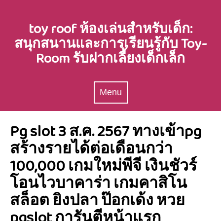
Skip
to
toy roof ห้องเล่นสำหรับเด็ก:
content
สนุกสนานและการเรียนรู้กับ Toy-
Room รับฝากเลี้ยงเด็กเล็ก
Menu
Menu
Pg slot 3 ส.ค. 2567 ทางเข้าpg
สร้างรายได้ต่อเดือนกว่า
100,000 เกมใหม่พีจี เงินชัวร์
โอนไวบาคาร่า เกมคาสิโน
สล็อต ยิงปลา ป๊อกเด้ง หวย
pgslot การันตีหน้าแรก