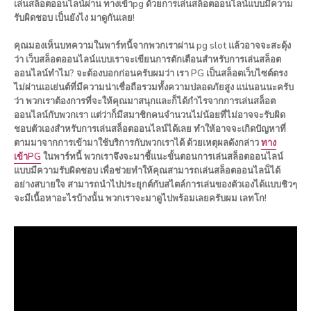
เล่นสล็อตออนไลน์ผ่าน ทางเข้าpg ด้วยการเล่นสล็อตออนไลน์แบบมีความ
รับผิดชอบ เป็นยังไง มาดูกันเลย!
คุณมองเห็นบทความในพาร์ทนี้จากพวกเราผ่าน pg slot แล้วอาจจะสะดุ้ง
ว่า เว็บสล็อตออนไลน์แบบเราจะเขียนการตักเตือนสำหรับการเล่นสล็อต
ออนไลน์ทำไม? จะต้องบอกก่อนครับผมว่า เรา PG เป็นสล็อตเว็บไซต์ตรง
ไม่ผ่านเอเย่นต์ที่มีความน่าเชื่อถือรวมทั้งความปลอดภัยสูง แน่นอนนะครับ
ว่า พวกเราต้องการที่จะให้คุณมาสนุกและก็ได้กำไรจากการเล่นสล็อต
ออนไลน์กับพวกเรา แต่ว่าก็มีสมาชิกคนจำนวนไม่น้อยที่ไม่อาจจะรับผิด
ชอบตัวเองสำหรับการเล่นสล็อตออนไลน์ได้เลย ทำให้อาจจะเกิดปัญหาที่
ตามมาจากการเข้ามาใช้บริการกับพวกเราได้ ด้วยเหตุผลดังกล่าว
ทาง
เข้าPG
ในพาร์ทนี้ พวกเราจึงจะมาชี้แนะขั้นตอนการเล่นสล็อตออนไลน์
แบบมีความรับผิดชอบ เพื่อช่วยทำให้คุณสามารถเล่นสล็อตออนไลน็ได้
อย่างสบายใจ สามารถนำไปประยุกต์กับสไตล์การเล่นของตัวเองได้แบบชิวๆ
จะมีเนื้อหาอะไรบ้างนั้น พวกเราจะมาดูไปพร้อมเลยครับผม เลทโก!