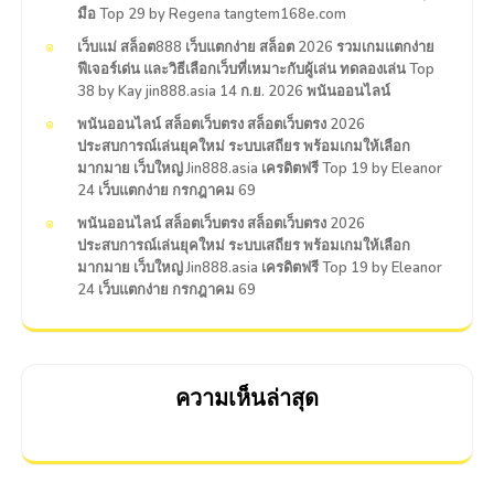
มือ Top 29 by Regena tangtem168e.com
เว็บแม่ สล็อต888 เว็บแตกง่าย สล็อต 2026 รวมเกมแตกง่าย
ฟีเจอร์เด่น และวิธีเลือกเว็บที่เหมาะกับผู้เล่น ทดลองเล่น Top
38 by Kay jin888.asia 14 ก.ย. 2026 พนันออนไลน์
พนันออนไลน์ สล็อตเว็บตรง สล็อตเว็บตรง 2026
ประสบการณ์เล่นยุคใหม่ ระบบเสถียร พร้อมเกมให้เลือก
มากมาย เว็บใหญ่ Jin888.asia เครดิตฟรี Top 19 by Eleanor
24 เว็บแตกง่าย กรกฎาคม 69
พนันออนไลน์ สล็อตเว็บตรง สล็อตเว็บตรง 2026
ประสบการณ์เล่นยุคใหม่ ระบบเสถียร พร้อมเกมให้เลือก
มากมาย เว็บใหญ่ Jin888.asia เครดิตฟรี Top 19 by Eleanor
24 เว็บแตกง่าย กรกฎาคม 69
ความเห็นล่าสุด