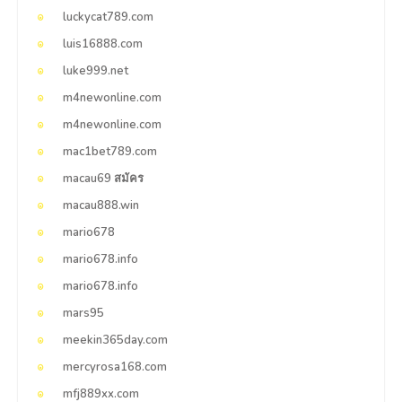
luckycat789.com
luis16888.com
luke999.net
m4newonline.com
m4newonline.com
mac1bet789.com
macau69 สมัคร
macau888.win
mario678
mario678.info
mario678.info
mars95
meekin365day.com
mercyrosa168.com
mfj889xx.com