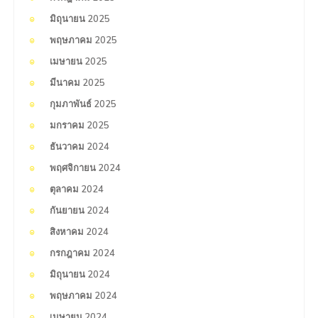
มิถุนายน 2025
พฤษภาคม 2025
เมษายน 2025
มีนาคม 2025
กุมภาพันธ์ 2025
มกราคม 2025
ธันวาคม 2024
พฤศจิกายน 2024
ตุลาคม 2024
กันยายน 2024
สิงหาคม 2024
กรกฎาคม 2024
มิถุนายน 2024
พฤษภาคม 2024
เมษายน 2024