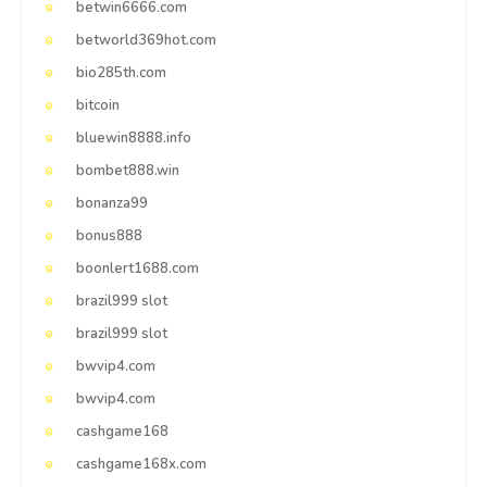
betwin6666.com
betworld369hot.com
bio285th.com
bitcoin
bluewin8888.info
bombet888.win
bonanza99
bonus888
boonlert1688.com
brazil999 slot
brazil999 slot
bwvip4.com
bwvip4.com
cashgame168
cashgame168x.com