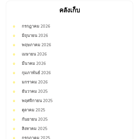
คลังเก็บ
กรกฎาคม 2026
มิถุนายน 2026
พฤษภาคม 2026
เมษายน 2026
มีนาคม 2026
กุมภาพันธ์ 2026
มกราคม 2026
ธันวาคม 2025
พฤศจิกายน 2025
ตุลาคม 2025
กันยายน 2025
สิงหาคม 2025
กรกฎาคม 2025