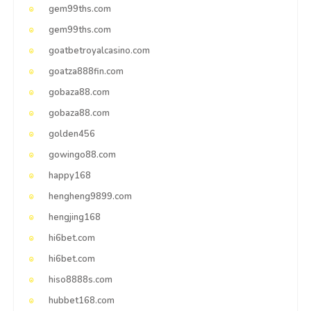
gem99ths.com
gem99ths.com
goatbetroyalcasino.com
goatza888fin.com
gobaza88.com
gobaza88.com
golden456
gowingo88.com
happy168
hengheng9899.com
hengjing168
hi6bet.com
hi6bet.com
hiso8888s.com
hubbet168.com