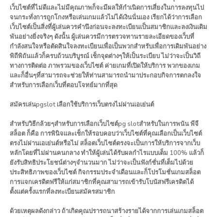
เว็บไซต์ที่ไม่ดีและไม่มีคุณภาพก็จะมีผลให้กำเนิดการเสี่ยงในการลงทุนไป
จนกระทั่งการถูกโกงหรือเล่นเกมแล้วไม่ได้เงินนั่นเอง เรียกได้ว่าการเลือก
เว็บไซต์เป็นสิ่งที่ผู้เล่นควรคำนึงก่อนจะลงทะเบียนเป็นสมาชิกและลงเงินเดิม
พันอย่างยิ่งจริงๆ ดังนั้น ผู้เล่นควรมีการตรวจทานรายละเอียดของเว็บที่
กำลังสนใจหรือตัดสินใจลงทะเบียนเพื่อเป็นพวกสำหรับเพื่อการเดิมพันอย่าง
พิถีพิถันแล้วก็ครบถ้วนบริบูรณ์ เช็กจุดต่างๆให้เป็นระเบียบ ไม่ว่าจะเป็นวิถี
ทางการติดต่อ ภาพรวมของเว็บไซต์ ค่ายเกมที่เปิดให้บริการ พวกของเกม
และก็อื่นๆที่สามารถจะช่วยให้ท่านสามารถนำมาประกอบกิจการตกลงใจ
สำหรับการเลือกเว็บที่ตอบโจทย์มากที่สุด
สมัครเล่นpgslot เลือกใช้บริการเว็บตรงไม่ผ่านเอเย่นต์
สำหรับวิธีกล้วยๆสำหรับการเลือกเว็บไซต์pg slotสำหรับในการพนัน พีจี
สล็อต ก็คือ การพินิจและเช็กให้รอบคอบว่าเว็บไซต์ที่คุณเลือกเป็นเว็บไซต์
ตรงไม่ผ่านเอเย่นต์หรือไม่ สล็อตเว็บไซต์ตรงจะเป็นการให้บริการจากเว็บ
หลักโดยที่ไม่ผ่านคนกลาง ทำให้ผู้เล่นได้รับผลกำไรแบบเต็ม 100% แล้วก็
ยังรับสิทธิประโยชน์ต่างๆจำนวนมาก ไม่ว่าจะเป็นฟังก์ชั่นที่เต็มไปด้วย
ประสิทธิภาพของเว็บไซต์ กิจกรรมประจำเดือนและก็โปรโมชั่นเกมสล็อต
การแจกเครดิตฟรีให้แก่สมาชิกที่คุณสามารถเข้ารับโบนัสฟรีเครดิตได้
ตั้งแต่ครั้งแรกที่ลงทะเบียนสมัครสมาชิก
ด้วยเหตุผลดังกล่าว ถ้าเกิดคุณปรารถนาสร้างรายได้จากการเล่นเกมสล็อต