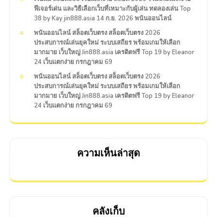
ฟีเจอร์เด่น และวิธีเลือกเว็บที่เหมาะกับผู้เล่น ทดลองเล่น Top
38 by Kay jin888.asia 14 ก.ย. 2026 พนันออนไลน์
พนันออนไลน์ สล็อตเว็บตรง สล็อตเว็บตรง 2026
ประสบการณ์เล่นยุคใหม่ ระบบเสถียร พร้อมเกมให้เลือก
มากมาย เว็บใหญ่ Jin888.asia เครดิตฟรี Top 19 by Eleanor
24 เว็บแตกง่าย กรกฎาคม 69
พนันออนไลน์ สล็อตเว็บตรง สล็อตเว็บตรง 2026
ประสบการณ์เล่นยุคใหม่ ระบบเสถียร พร้อมเกมให้เลือก
มากมาย เว็บใหญ่ Jin888.asia เครดิตฟรี Top 19 by Eleanor
24 เว็บแตกง่าย กรกฎาคม 69
ความเห็นล่าสุด
คลังเก็บ