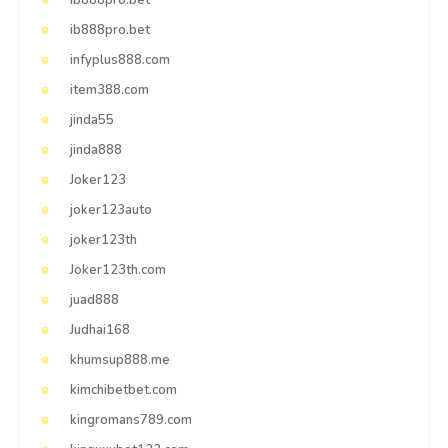
ib888pro.bet
infyplus888.com
item388.com
jinda55
jinda888
Joker123
joker123auto
joker123th
Joker123th.com
juad888
Judhai168
khumsup888.me
kimchibetbet.com
kingromans789.com