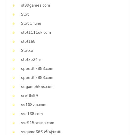
sl99games.com
Slot
Slot Online
slot1111ok.com
slot168
Slotxo
slotxo24hr
spbetflik888.com
spbetflik888.com
sqgame555s.com
sretthi99
ss168vip.com
ssc168.com
ssc915casino.com
ssgame666 เข้าสู่ระบบ