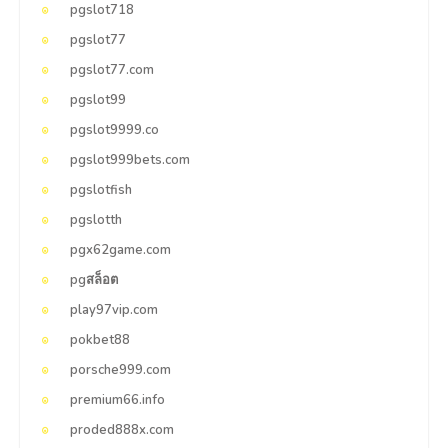
pgslot718
pgslot77
pgslot77.com
pgslot99
pgslot9999.co
pgslot999bets.com
pgslotfish
pgslotth
pgx62game.com
pgสล็อต
play97vip.com
pokbet88
porsche999.com
premium66.info
proded888x.com