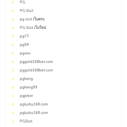
PG
PG Slot
pg slot เว็บตรง
PG Slot เว็บใหม่
pg77
pg99
pgceo
pggold168bet.com
pggold168bet.com
pgheng
pgheng99
pgjoker
pglucky168.com
pglucky168.com
PGSlot