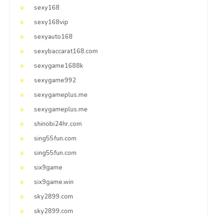
sexy168
sexy168vip
sexyauto168
sexybaccarat168.com
sexygame1688k
sexygame992
sexygameplus.me
sexygameplus.me
shinobi24hr.com
sing55fun.com
sing55fun.com
six9game
six9game.win
sky2899.com
sky2899.com