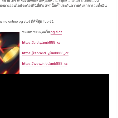
ลุเป้าหมายได้จริง ทั้งยังยังมีผลให้คุณมีความสนุกสนานในการเล่นเกมpg
สี่ยงดวงออนไลน์จะต้องที่นี่ที่เดียวเท่านั้นค้ำประกันความคุ้มราคารวมทั้งเงิน
no online pg slot ที่ดีที่สุด Top 61
ขอขอบพระคุณเว็บ
pg slot
https://bit.ly/amb888_cc
https://rebrand.ly/amb888_cc
https://wow.in.th/amb888_cc