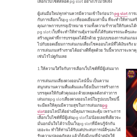
เลือกเว็บไซต์สล็อต pg slot อย่างไรไม่ให้เจ๊ง
ผู้เล่นมือใหม่ทุกท่านควรมีความเข้าใจก่อนว่า
pg slot
การเล
กับการเลือกเว็บpg slotที่ยอดเยี่ยมเท่านั้น ที่จะทำให้ท่า
คุณภาพการบรรลุเป้าหมาย รวมทั้งความร่ำรวยให้กับคนได้จร
pg slot เว็บที่จะทำให้ท่านคุ้มรวมทั้งได้รับสมรรถนะดีๆแล
สร้างมูลค่าที่การบรรลุผลได้อีกด้วย รูปแบบของการเล่นเกมสล
ไปกับยอดเยี่ยมการเล่นเกมเสี่ยงโชคออนไลน์ที่ได้เงินจริง ม
การเล่นเกมสร้างรายได้อย่างดีที่สุดด้วย วันนี้พวกเราจะพาค
เช่นไรไปดูกันเลย
1.ให้ความใส่ใจกับการเลือกเว็บไซต์ที่มีผู้เล่นมาก
การเล่นเกมเสี่ยงดวงออนไลน์นั้น เป็นความ
สนุกสนานความตื่นเต้นและก็ยังเป็นการสร้างการ
บรรลุผลให้กับตัวคุณเอง ด้วยเหตุผลดังกล่าวการ
เล่นเกมpg slotเสี่ยงดวงออนไลน์ในรูปแบบใหม่นี้
จะมีผลให้คุณมีความสุขในการเล่นเกม
pg
slot
ออนไลน์ได้อย่างมีคุณภาพและคุ้ม เพราะการ
เลือกเว็บไซต์ที่มีผู้เล่นpg slotไม่น้อยเลยทีเดียวจะ
มั่นอกมั่นใจได้ว่าเป็นเว็บpg slotที่มีคนรู้จักกัน
เยอะจะ ทำให้ท่านได้รับแต่ประสบการณ์ดีๆและได้
รับความปลอดภัยสูง แล้วก็ยังมีเกมที่นำสมัยให้