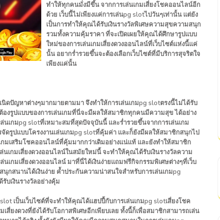
ทำให้ทุกคนมั่งมีขึ้น จากการเล่นเกมเสี่ยงโชคออนไลน์อีก
ด้วย เว็บนี้ไม่เพียงแค่การเล่นpg slotไปวันๆเท่านั้น แต่ยัง
เป็นการทำให้คุณได้รับเงินรางวัลพิเศษความสุขความสนุก
รวมทั้งความคุ้มราคา ที่จะเปิดเผยให้คุณได้ศึกษารูปแบบ
ใหม่ของการเล่นเกมเสี่ยงดวงออนไลน์ที่เว็บไซต์แห่งนี้แค่
นั้น อยากร่ำรวยขึ้นจะต้องเลือกเว็บไซต์ที่มีบริการสุจริตใจ
เพียงแค่นั้น
กำเนิดปัญหาต่างๆมากมายตามมา จึงทำให้การเล่นเกมpg slotตรงนี้ไม่ได้รับ
ต้องรูปแบบของการเล่นเกมที่นี่จะมีผลให้สมาชิกทุกคนมีความสุข ได้อย่าง
เกมpg slotที่เหมาะสมที่สุดปัจจุบันนี้ และร่ำรวยขึ้นจากการเล่นเกม
รจัดรูปแบบโครงงานเล่นเกมpg slotที่คุ้มค่า และก็ยังมีผลให้สมาชิกสนุกไป
เกมเสริมโชคออนไลน์ที่คุ้มมากกว่าเดิมอย่างแน่แท้ และยังทำให้สมาชิก
เล่นเกมเสี่ยงดวงออนไลน์ในสมัยใหม่นี้ จะทำให้คุณได้รับเงินรางวัลความ
กมเสี่ยงดวงออนไลน์ มาที่นี่ได้เงินง่ายแถมฟรีกิจกรรมพิเศษต่างๆที่เว็บ
ศษสนุกสนานได้เงินง่าย ค้ำประกันความน่าสนใจสำหรับการเล่นเกมpg
้รับเงินรางวัลอย่างคุ้ม
slot เป็นเว็บไซต์ที่จะทำให้คุณได้แฮปปี้กับการเล่นเกมpg slotเสี่ยงโชค
กมเสี่ยงดวงที่ยังได้รับโอกาสพิเศษอีกเพียบเลย ทั้งนี้ก็เพื่อสมาชิกสามารถเล่น