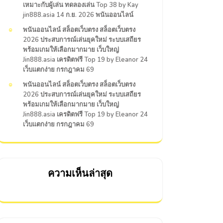
เหมาะกับผู้เล่น ทดลองเล่น Top 38 by Kay
jin888.asia 14 ก.ย. 2026 พนันออนไลน์
พนันออนไลน์ สล็อตเว็บตรง สล็อตเว็บตรง
2026 ประสบการณ์เล่นยุคใหม่ ระบบเสถียร
พร้อมเกมให้เลือกมากมาย เว็บใหญ่
Jin888.asia เครดิตฟรี Top 19 by Eleanor 24
เว็บแตกง่าย กรกฎาคม 69
พนันออนไลน์ สล็อตเว็บตรง สล็อตเว็บตรง
2026 ประสบการณ์เล่นยุคใหม่ ระบบเสถียร
พร้อมเกมให้เลือกมากมาย เว็บใหญ่
Jin888.asia เครดิตฟรี Top 19 by Eleanor 24
เว็บแตกง่าย กรกฎาคม 69
ความเห็นล่าสุด