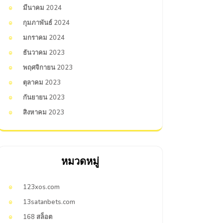
มีนาคม 2024
กุมภาพันธ์ 2024
มกราคม 2024
ธันวาคม 2023
พฤศจิกายน 2023
ตุลาคม 2023
กันยายน 2023
สิงหาคม 2023
หมวดหมู่
123xos.com
13satanbets.com
168 สล็อต