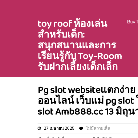
Skip
to
content
toy roof ห้องเล่น
Buy 
สำหรับเด็ก:
สนุกสนานและการ
เรียนรู้กับ Toy-Room
รับฝากเลี้ยงเด็กเล็ก
Pg slot websiteแตกง่าย
ออนไลน์ เว็บแม่ pg slot 
slot Amb888.cc 13 มิถุ
27 เมษายน 2025
ไม่มีความเห็น