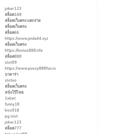
joker123
สล็อต168
สล็อตเว็บตรง แตกง่าย
สล็อตเว็บตรง
สล็อต66
https://www.jinda44.xyz
สล็อตเว็บตรง
https://bonus888.life
สล็อต888
slot99
https://www.pussy888fun.io
บาคาร่า
slotxo
สล็อตเว็บตรง
หนังโป๊ไทย
1xbet
funny18
kiss918
pg slot
joker123
สล็อต777