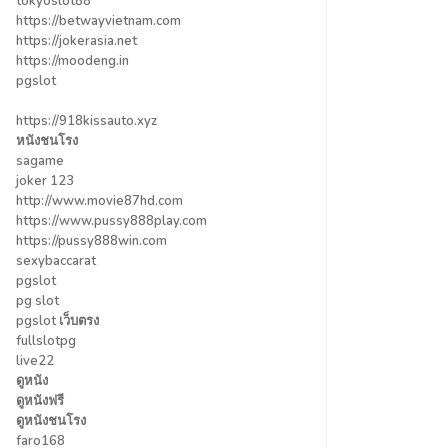
tokyoslot88
https://betwayvietnam.com
https://jokerasia.net
https://moodeng.in
pgslot
https://918kissauto.xyz
หนังชนโรง
sagame
joker 123
http://www.movie87hd.com
https://www.pussy888play.com
https://pussy888win.com
sexybaccarat
pgslot
pg slot
pgslot เว็บตรง
fullslotpg
live22
ดูหนัง
ดูหนังฟรี
ดูหนังชนโรง
faro168