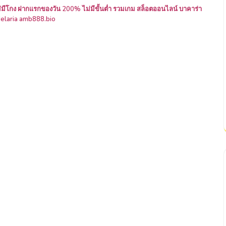
ไม่มีโกง ฝากแรกของวัน 200% ไม่มีขั้นต่ำ รวมเกม สล็อตออนไลน์ บาคาร่า
delaria amb888.bio