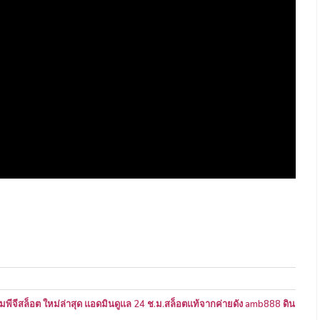
พีจีสล็อต ใหม่ล่าสุด แอดมินดูแล 24 ช.ม.สล็อตแท้จากค่ายดัง amb888 ดิน