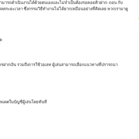
ล่นสามารถดำเนินงานได้ด้วยตนเองและไม่จำเป็นต้องรอคอยคิวฝาก-ถอน กับ
ดระยะเวลา ซึ่งกรรมวิธีทำงานไม่ได้ยากเหมือนอย่างที่คิดเลย พวกเรามาดู
อต
รฝากเงิน รวมถึงการใช้วอเลท ผู้เล่นสามารถเลือกแนวทางที่ปรารถนา
ัพเดตในบัญชีผู้เล่นโดยทันที