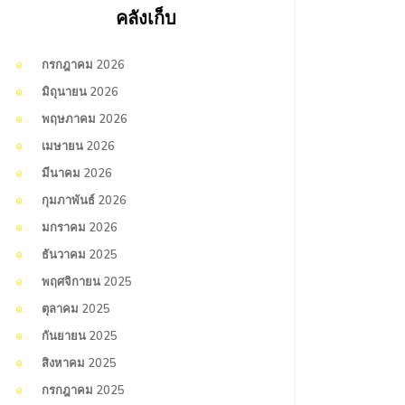
คลังเก็บ
กรกฎาคม 2026
มิถุนายน 2026
พฤษภาคม 2026
เมษายน 2026
มีนาคม 2026
กุมภาพันธ์ 2026
มกราคม 2026
ธันวาคม 2025
พฤศจิกายน 2025
ตุลาคม 2025
กันยายน 2025
สิงหาคม 2025
กรกฎาคม 2025