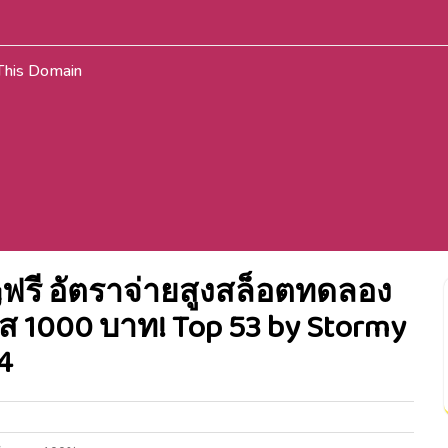
This Domain
gฟรี อัตราจ่ายสูงสล็อตทดลอง
ัส 1000 บาท! Top 53 by Stormy
4