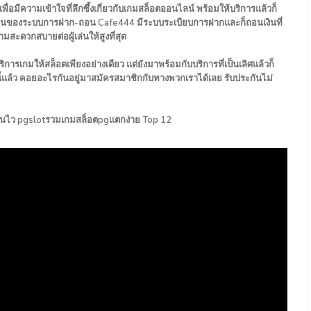
มีความเข้าใจที่ลึกซึ้งเกี่ยวกับเกมสล็อตออนไลน์ พร้อมให้บริการแล้วก็
ในส่วนของระบบการฝาก-ถอน Cafe444 มีระบบระเบียบการฝากและก็ถอนเงินที่
สะดวกสบายต่อผู้เล่นให้สูงที่สุด
ารเกมให้สล็อตเพียงอย่างเดียว แต่ยังมาพร้อมกับบริการที่เป็นเลิศแล้วก็
้แล้ว คอยอะไรกันอยู่มาสมัครสมาชิกกับทางพวกเราได้เลย รับประกันไม่
อนไว pgslotรวมเกมสล็อตpgแตกง่าย Top 12