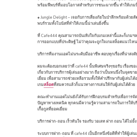
พร้อมฟีพบร์ที่มอบโอกาสสำหรับการชนะมากขึ้น ทำให้เกมนี้
● Jungle Delight – เจอกับการเสี่ยงภัยในป่าลึกพร้อมด้วยสัต
พบร์รวมทั้งโบนัสที่ทำให้เกมนี้น่าเล่นยิ่งขึ้น
ที่ Cafe444 คุณสามารถบันเทิงใจกับเกมเหล่านี้และก็เกมฯลฯที
การออกแบบที่ประดิษฐ์ ไม่ว่าคุณจะถูกใจเกมสล็อตแนวไหน
บริการทีมงานแอดไม่นระดับมืออาชีพ ตอบทุกเรื่องที่น่าสงส
ผมจะต้องบอกเลยว่าที่ cafe44 นั้นพิเศษจริงๆขอรับ เรื่องข
เกี่ยวกับการบริการผุ้เล่นอย่างมาก ถือว่าเป็นหนนึ่งในจุ
เยี่ยม เพื่อสามารถช่วยเหลือรวมทั้งให้คำปรึกษากับผู้เล่นไ
เกม
สล็อต
ที่สมควรแล้วก็แนวทางการเล่นให้กับผู้เล่นได้ด้วย
คณะทำงานแอดไม่นยังได้รับการฝึกอบรมสำหรับเพื่อการจั
ปัญหาทางเทคนิค ทุกคนมีความรู้ความสามารถในการให้บริการที่เ
เกื้อกูลที่ยอดเยี่ยม
บริการฝาก-ถอน เร็วทันใจ รองรับ วอเลท ฝาก ถอน ได้ไม่ยั้ง
ระบบการฝาก-ถอน ที่ cafe44 เป็นอีกหนึ่งข้อดีที่ทำให้ผู้เล่