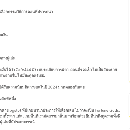
ลือกกรรมวิธีการถอนที่ปรารถนา
นเงิน
ทางผู้เล่น
อมั่นได้ว่า Cafe444 มีระบบระเบียบการฝาก-ถอนที่รวดเร็ว ไม่เป็นอันตราย
่างราบรื่น ไม่มีสะดุดครับผม
ังได้รับความนิยมติดกระแสในปี 2024 มาทดลองกันเลย!
อีกทีหนึ่ง
าย pgslot ที่มีเกมนานาประการให้เลือกเล่น ไม่ว่าจะเป็น Fortune Gods,
มทั้งฯลฯ แต่ละเกมพื้นที่เราคัดสรรมานั้นมาพร้อมด้วยธีมที่น่าดึงดูดรวมทั้งฟี
็ผู้เล่นที่มีประสบการณ์