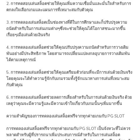
2. การทดสอบเล่นสล็อตช่วยให้คุณเพิ่มความเชื่อมั่นและมั่นใจสำหรับการ
ตกลงใจเลือกเกมและแผนการที่เหมาะสมกับตัวคุณ
3. การทดลองเล่นสล็อตเป็นช่องทางที่ดีในการศึกษาและก็ปรับปรุงความ
ถนัดสำหรับในการเล่นเกมต่างๆซึ่งจะช่วยให้คุณได้โอกาสชนะมากขึ้น
เรื่อยๆเมื่อเล่นด้วยเงินจริง
4. การทดลองเล่นสล็อตช่วยให้คุณปรับปรุงความถนัดสำหรับการวางเดิม
พันอย่างมีประสิทธิภาพ โดยสามารถเปลี่ยนแปลงกลอุบายการวางเดิมพัน
ได้ตามเหตุการณ์
5. การทดลองเล่นสล็อตช่วยให้คุณเตรียมตัวก่อนที่จะมีการเล่นด้วยเงินจริง
โดยคุณจะได้ทำความรู้จักกับเกมรวมทั้งรู้จักแนวทางการเล่นที่เหมาะสม
กับตัวคุณ
6. การทดลองเล่นสล็อตช่วยลดการเสี่ยงสำหรับในการเล่นด้วยเงินจริง ด้วย
เหตุว่าคุณจะมีความรู้และมีความเข้าใจเกี่ยวกับเกมนั้นๆเพิ่มมากขึ้น
ความสำคัญของการทดลองเล่นสล็อตฟรีจากทุกค่ายเกมกับ PG SLOT
การทดลองเล่นสล็อตฟรีจากทุกค่ายเกมกับ PG SLOT เป็นจังหวะที่ไม่ควร
พลาดสำหรับผู้ที่ปรารถนาเพิ่มประสบการณ์สำหรับในการเล่นสล็อต