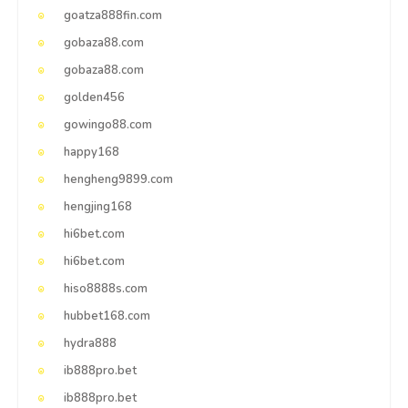
goatza888fin.com
gobaza88.com
gobaza88.com
golden456
gowingo88.com
happy168
hengheng9899.com
hengjing168
hi6bet.com
hi6bet.com
hiso8888s.com
hubbet168.com
hydra888
ib888pro.bet
ib888pro.bet