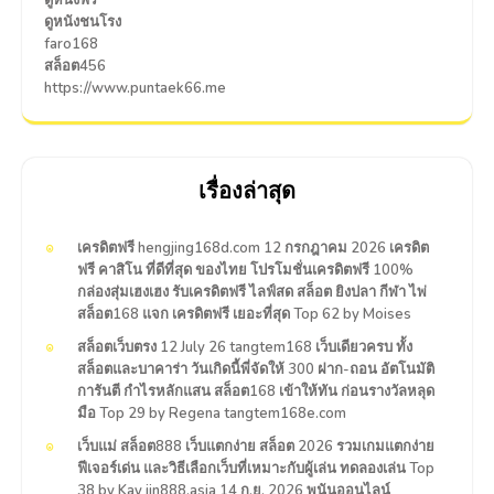
ดูหนังชนโรง
faro168
สล็อต456
https://www.puntaek66.me
เรื่องล่าสุด
เครดิตฟรี hengjing168d.com 12 กรกฎาคม 2026 เครดิต
ฟรี คาสิโน ที่ดีที่สุด ของไทย โปรโมชั่นเครดิตฟรี 100%
กล่องสุ่มเฮงเฮง รับเครดิตฟรี ไลฟ์สด สล็อต ยิงปลา กีฬา ไพ่
สล็อต168 แจก เครดิตฟรี เยอะที่สุด Top 62 by Moises
สล็อตเว็บตรง 12 July 26 tangtem168 เว็บเดียวครบ ทั้ง
สล็อตและบาคาร่า วันเกิดนี้พี่จัดให้ 300 ฝาก-ถอน อัตโนมัติ
การันตี กำไรหลักแสน สล็อต168 เข้าให้ทัน ก่อนรางวัลหลุด
มือ Top 29 by Regena tangtem168e.com
เว็บแม่ สล็อต888 เว็บแตกง่าย สล็อต 2026 รวมเกมแตกง่าย
ฟีเจอร์เด่น และวิธีเลือกเว็บที่เหมาะกับผู้เล่น ทดลองเล่น Top
38 by Kay jin888.asia 14 ก.ย. 2026 พนันออนไลน์