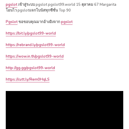
pgslot
เข้าสู่ระบบ pgslot pgslot99.world 15 ตุลาคม 67 Margarita
โอนไว pgslotแจกโบนัสทุกซีซั่น Top 90
Pgslot
ขอขอบคุณมากอ้างอิงจาก
pgslot
https://bit.ly/pgslot99-world
https://rebrand.ly/pgslot99-world
https://wow.in.th/pgslot99-world
http://gg.gg/pgslot99-world
https://cutt.ly/Rem0HqLS