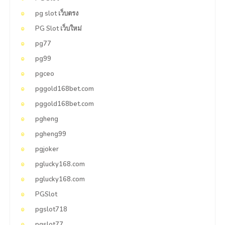
pg slot เว็บตรง
PG Slot เว็บใหม่
pg77
pg99
pgceo
pggold168bet.com
pggold168bet.com
pgheng
pgheng99
pgjoker
pglucky168.com
pglucky168.com
PGSlot
pgslot718
pgslot77