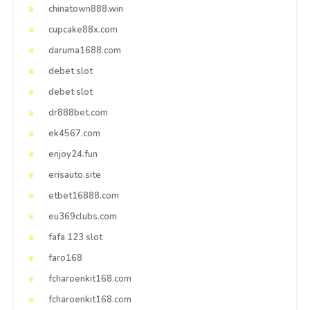
chinatown888.win
cupcake88x.com
daruma1688.com
debet slot
debet slot
dr888bet.com
ek4567.com
enjoy24.fun
erisauto.site
etbet16888.com
eu369clubs.com
fafa 123 slot
faro168
fcharoenkit168.com
fcharoenkit168.com