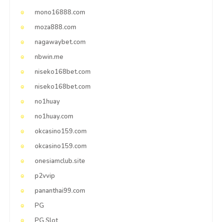
mono16888.com
moza888.com
nagawaybet.com
nbwin.me
niseko168bet.com
niseko168bet.com
no1huay
no1huay.com
okcasino159.com
okcasino159.com
onesiamclub.site
p2vvip
pananthai99.com
PG
PG Slot