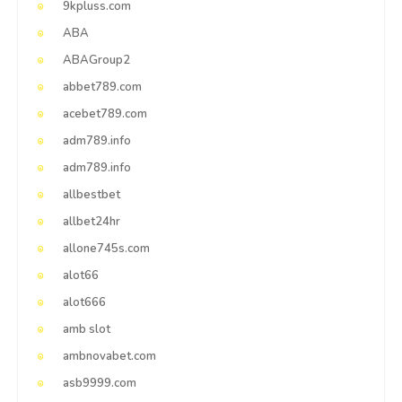
9kpluss.com
ABA
ABAGroup2
abbet789.com
acebet789.com
adm789.info
adm789.info
allbestbet
allbet24hr
allone745s.com
alot66
alot666
amb slot
ambnovabet.com
asb9999.com