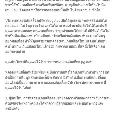
สัญลักษณ์ที่รู้จัก ตัวอย่างเช่น ผลไม้ เลข 7 แล้วก็สัญลักษณ์ BAR นอกเหนือ
จากนี้ยังมีเกมสล็อตที่มาพร้อมฟีพบร์พิเศษต่างๆเป็นต้นว่า ฟรีสปิน โบนัส
เกม และแจ็คพอต ทำให้การทดลองเล่นนั้นเต็มไปด้วยความระทึกใจ
บริการทดลองเล่นสล็อตฟรีจาก pgslot เปิดให้คุณสามารถทดสอบเล่นได้
ตลอดเวลา ไม่ว่าคุณจะว่างเวลาใดก็สามารถเข้ามาบันเทิงใจได้โดยทันที
คุณสามารถทดสอบเล่นเกมสล็อตจากทุกค่ายเกมได้อย่างไม่มีข้อจำกัด ไม่
จำเป็นที่จะต้องลงทะเบียนเป็นสมาชิกหรือฝากเงินก่อน อัปเดตเกมใหม่ๆ
อย่างต่อเนื่อง ทำให้คุณสามารถทดลองเล่นเกมสล็อตใหม่ปัจจุบันได้ก่อน
คนไหนกัน เว้นแต่เกมใหม่แล้วยังมีเกมจากค่ายเกมชั้นหนึ่งให้เลือกเล่น
อย่างครบถ้วน
คุณประโยชน์ที่คุณจะได้รับจากการทดสอบเล่นสล็อต pgslot
ทดลองเล่นสล็อตฟรีไม่เพียงแต่เป็นการบันเทิงใจกับเกมที่นานาประการ แต่
ยังเป็นการเพิ่มพูนทักษะและก็ประสบการณ์สำหรับเพื่อการเล่นเกมสล็อต
ออนไลน์เป็นอย่างมาก การทดลองเล่นสล็อตมีประโยชน์หลายประการที่
คุณจะได้รับ ได้แก่
1. ผู้เล่นใหม่ การทดสอบเล่นสล็อตจะช่วยลดความวิตกกังวลสำหรับการเล่น
ด้วยเงินจริง เพราะคุณจะได้ทำความรู้จักกับเกมและระบบต่างๆก่อนจะ
ลงเงินจริง