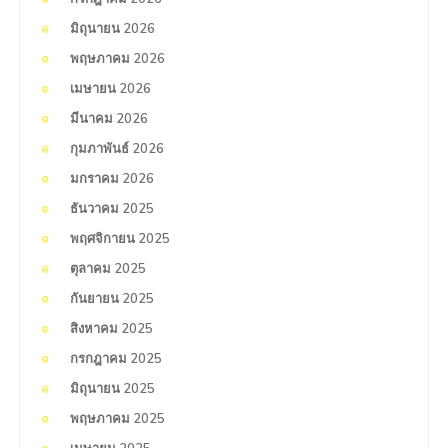
มิถุนายน 2026
พฤษภาคม 2026
เมษายน 2026
มีนาคม 2026
กุมภาพันธ์ 2026
มกราคม 2026
ธันวาคม 2025
พฤศจิกายน 2025
ตุลาคม 2025
กันยายน 2025
สิงหาคม 2025
กรกฎาคม 2025
มิถุนายน 2025
พฤษภาคม 2025