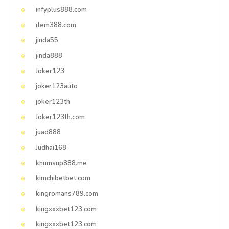
infyplus888.com
item388.com
jinda55
jinda888
Joker123
joker123auto
joker123th
Joker123th.com
juad888
Judhai168
khumsup888.me
kimchibetbet.com
kingromans789.com
kingxxxbet123.com
kingxxxbet123.com