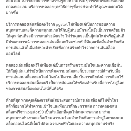
ออนไลน์ ไม่ว่าจะเป็นการทำความรู้จักกับเกมใหม่ๆการเรียนฟีเจอร์และข้อ
ตกลงของเกม หรือการทดลองยุทธวิธีต่างๆที่อาจช่วยทำให้คุณชนะเกมได้
มากขึ้น
บริการทดลองเล่นสล็อตฟรีจาก pgslot ไม่เพียงแค่เป็นการมอบความ
สนุกสนานและก็ความสนุกสนานให้กับผู้เล่น แม้กระนั้นยังเป็นการเตรียมตัว
ให้คุณก่อนที่จะมีการเล่นด้วยเงินจริง ไม่ว่าคุณจะเป็นผู้เล่นใหม่หรือผู้เล่นที่
มีประสบการณ์ การทดลองเล่นสล็อตฟรีจะช่วยทำให้คุณเชื่อมั่นสำหรับเพื่อ
การเล่น แล้วก็เพิ่มจังหวะสำหรับเพื่อการสร้างกำไรจากการเล่นสล็อต
ออนไลน์
ทดลองเล่นสล็อตฟรีไม่เพียงแต่เป็นการสร้างความมั่นใจและความเชื่อมั่น
ให้กับผู้เล่น แต่ว่ายังเป็นการเพิ่มความถนัดและก็ประสบการณ์สำหรับเพื่อ
การเล่นเกมสล็อตออนไลน์ โดยไม่มีความเสี่ยงในการเสียตังค์ การเลือกใช้
บริการทดลองเล่นสล็อตฟรี เป็นการจัดแจงให้พร้อมสำหรับเพื่อการไปสู่โลก
ของการเล่นสล็อตออนไลน์ที่แท้จริง
ท้ายที่สุด หากคุณต้องการสัมผัสประสบการณ์การเล่นสล็อตที่ไม่ซ้ำใคร
แล้วก็อยากได้ทำความเข้าใจและพัฒนาทักษะการเล่น การทดลองเล่น
สล็อตฟรีจาก pgslot99 เป็นตัวเลือกที่คุณไม่สมควรพลาด มาร่วม
สนุกสนานกับเราและก็เตรียมความพร้อมสำหรับเพื่อการเข้าสู่โลกของเกม
สล็อตออนไลน์ที่เต็มไปด้วยความระทึกใจและความสนุกสนานร่าเริง