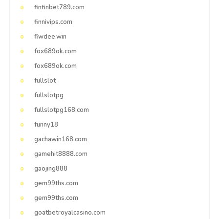
finfinbet789.com
finnivips.com
fiwdee.win
fox689ok.com
fox689ok.com
fullslot
fullslotpg
fullslotpg168.com
funny18
gachawin168.com
gamehit8888.com
gaojing888
gem99ths.com
gem99ths.com
goatbetroyalcasino.com