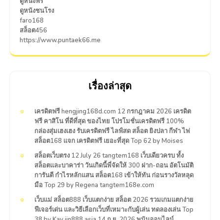
ดูหนังฟรี
ดูหนังชนโรง
faro168
สล็อต456
https://www.puntaek66.me
เรื่องล่าสุด
เครดิตฟรี hengjing168d.com 12 กรกฎาคม 2026 เครดิต
ฟรี คาสิโน ที่ดีที่สุด ของไทย โปรโมชั่นเครดิตฟรี 100%
กล่องสุ่มเฮงเฮง รับเครดิตฟรี ไลฟ์สด สล็อต ยิงปลา กีฬา ไพ่
สล็อต168 แจก เครดิตฟรี เยอะที่สุด Top 62 by Moises
สล็อตเว็บตรง 12 July 26 tangtem168 เว็บเดียวครบ ทั้ง
สล็อตและบาคาร่า วันเกิดนี้พี่จัดให้ 300 ฝาก-ถอน อัตโนมัติ
การันตี กำไรหลักแสน สล็อต168 เข้าให้ทัน ก่อนรางวัลหลุด
มือ Top 29 by Regena tangtem168e.com
เว็บแม่ สล็อต888 เว็บแตกง่าย สล็อต 2026 รวมเกมแตกง่าย
ฟีเจอร์เด่น และวิธีเลือกเว็บที่เหมาะกับผู้เล่น ทดลองเล่น Top
38 by Kay jin888.asia 14 ก.ย. 2026 พนันออนไลน์