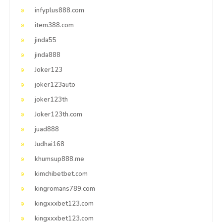
infyplus888.com
item388.com
jinda55
jinda888
Joker123
joker123auto
joker123th
Joker123th.com
juad888
Judhai168
khumsup888.me
kimchibetbet.com
kingromans789.com
kingxxxbet123.com
kingxxxbet123.com