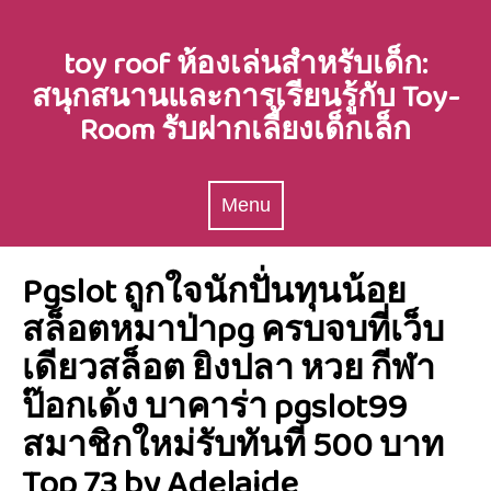
Skip
to
toy roof ห้องเล่นสำหรับเด็ก:
content
สนุกสนานและการเรียนรู้กับ Toy-
Room รับฝากเลี้ยงเด็กเล็ก
Menu
Menu
Pgslot ถูกใจนักปั่นทุนน้อย
สล็อตหมาป่าpg ครบจบที่เว็บ
เดียวสล็อต ยิงปลา หวย กีฬา
ป๊อกเด้ง บาคาร่า pgslot99
สมาชิกใหม่รับทันที 500 บาท
Top 73 by Adelaide