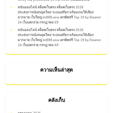
พนันออนไลน์ สล็อตเว็บตรง สล็อตเว็บตรง 2026
ประสบการณ์เล่นยุคใหม่ ระบบเสถียร พร้อมเกมให้เลือก
มากมาย เว็บใหญ่ Jin888.asia เครดิตฟรี Top 19 by Eleanor
24 เว็บแตกง่าย กรกฎาคม 69
พนันออนไลน์ สล็อตเว็บตรง สล็อตเว็บตรง 2026
ประสบการณ์เล่นยุคใหม่ ระบบเสถียร พร้อมเกมให้เลือก
มากมาย เว็บใหญ่ Jin888.asia เครดิตฟรี Top 19 by Eleanor
24 เว็บแตกง่าย กรกฎาคม 69
ความเห็นล่าสุด
คลังเก็บ