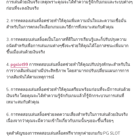
การเล่นด้วยเงินจริง เหตุเพราะคุณจะได้ทำความรู้จักกับเกมและระบบต่างๆ
ก่อนที่จะลงเงินจริง
2. การทดลองเล่นสล็อตช่วยทำให้คุณเพิ่มความมั่นใจและความเชื่อมั่น
สำหรับในการตกลงใจเลือกเกมและวิธีการที่เหมาะสมกับตัวคุณ
3. การทดสอบเล่นสล็อตเป็นโอกาสที่ดีในการเรียนรู้และก็ปรับปรุงความ
ถนัดสำหรับเพื่อการเล่นเกมต่างๆซึ่งจะช่วยให้คุณได้โอกาสชนะเพิ่มมาก
ขึ้นเมื่อเล่นด้วยเงินจริง
4.
pgslot99
การทดสอบเล่นสล็อตช่วยทำให้คุณปรับปรุงทักษะสำหรับใน
การวางเดิมพันอย่างมีประสิทธิภาพ โดยสามารถปรับเปลี่ยนแผนการการ
วางเดิมพันได้ตามเหตุการณ์
5. การทดลองเล่นสล็อตช่วยทำให้คุณเตรียมพร้อมก่อนที่จะมีการเล่นด้วย
เงินจริง โดยคุณจะได้ทำความรู้จักกับเกมแล้วก็รู้จักกระบวนการเล่นที่
เหมาะสมกับตัวคุณ
6. การทดสอบเล่นสล็อตช่วยลดความเสี่ยงสำหรับในการเล่นด้วยเงินจริง
เนื่องจากว่าคุณจะมีความเข้าใจเกี่ยวกับเกมนั้นๆเยอะขึ้นเรื่อยๆ
จุดสำคัญของการทดสอบเล่นสล็อตฟรีจากทุกค่ายเกมกับ PG SLOT