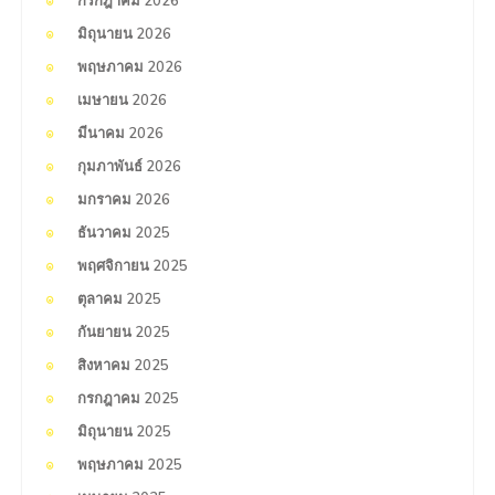
กรกฎาคม 2026
มิถุนายน 2026
พฤษภาคม 2026
เมษายน 2026
มีนาคม 2026
กุมภาพันธ์ 2026
มกราคม 2026
ธันวาคม 2025
พฤศจิกายน 2025
ตุลาคม 2025
กันยายน 2025
สิงหาคม 2025
กรกฎาคม 2025
มิถุนายน 2025
พฤษภาคม 2025