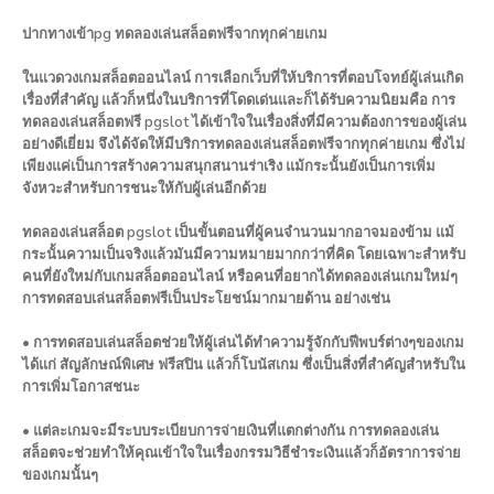
ปากทางเข้าpg ทดลองเล่นสล็อตฟรีจากทุกค่ายเกม
ในแวดวงเกมสล็อตออนไลน์ การเลือกเว็บที่ให้บริการที่ตอบโจทย์ผู้เล่นเกิด
เรื่องที่สำคัญ แล้วก็หนึ่งในบริการที่โดดเด่นและก็ได้รับความนิยมคือ การ
ทดลองเล่นสล็อตฟรี pgslot ได้เข้าใจในเรื่องสิ่งที่มีความต้องการของผู้เล่น
อย่างดีเยี่ยม จึงได้จัดให้มีบริการทดลองเล่นสล็อตฟรีจากทุกค่ายเกม ซึ่งไม่
เพียงแค่เป็นการสร้างความสนุกสนานร่าเริง แม้กระนั้นยังเป็นการเพิ่ม
จังหวะสำหรับการชนะให้กับผู้เล่นอีกด้วย
ทดลองเล่นสล็อต pgslot เป็นขั้นตอนที่ผู้คนจำนวนมากอาจมองข้าม แม้
กระนั้นความเป็นจริงแล้วมันมีความหมายมากกว่าที่คิด โดยเฉพาะสำหรับ
คนที่ยังใหม่กับเกมสล็อตออนไลน์ หรือคนที่อยากได้ทดลองเล่นเกมใหม่ๆ
การทดสอบเล่นสล็อตฟรีเป็นประโยชน์มากมายด้าน อย่างเช่น
• การทดสอบเล่นสล็อตช่วยให้ผู้เล่นได้ทำความรู้จักกับฟีพบร์ต่างๆของเกม
ได้แก่ สัญลักษณ์พิเศษ ฟรีสปิน แล้วก็โบนัสเกม ซึ่งเป็นสิ่งที่สำคัญสำหรับใน
การเพิ่มโอกาสชนะ
• แต่ละเกมจะมีระบบระเบียบการจ่ายเงินที่แตกต่างกัน การทดลองเล่น
สล็อตจะช่วยทำให้คุณเข้าใจในเรื่องกรรมวิธีชำระเงินแล้วก็อัตราการจ่าย
ของเกมนั้นๆ