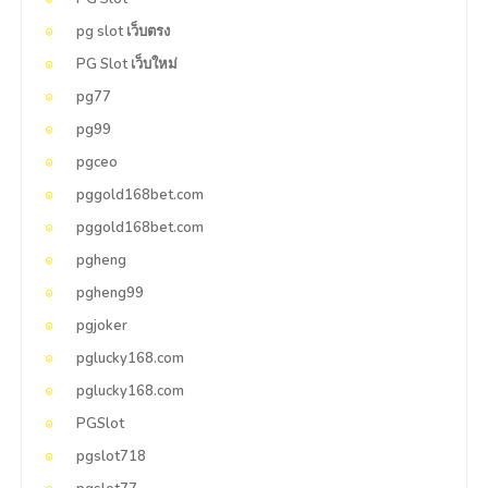
pg slot เว็บตรง
PG Slot เว็บใหม่
pg77
pg99
pgceo
pggold168bet.com
pggold168bet.com
pgheng
pgheng99
pgjoker
pglucky168.com
pglucky168.com
PGSlot
pgslot718