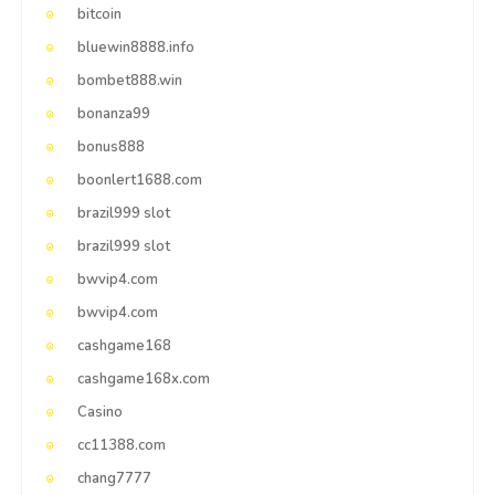
bitcoin
bluewin8888.info
bombet888.win
bonanza99
bonus888
boonlert1688.com
brazil999 slot
brazil999 slot
bwvip4.com
bwvip4.com
cashgame168
cashgame168x.com
Casino
cc11388.com
chang7777