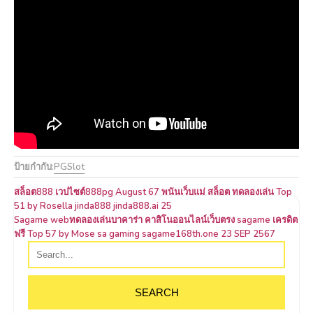
ป้ายกำกับ:
PGSlot
แนะแนว
สล็อต888 เวปไซต์888pg August 67 พนันเว็บแม่ สล็อต ทดลองเล่น Top
51 by Rosella jinda888 jinda888.ai 25
เรื่อง
Sagame webทดลองเล่นบาคาร่า คาสิโนออนไลน์เว็บตรง sagame เครดิต
ฟรี Top 57 by Mose sa gaming sagame168th.one 23 SEP 2567