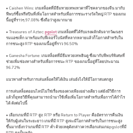
• Caishen Wins: เกมสล็อตที่มีธีมทวยเทพเทวดาที่โชคลาภของจีน มากับ
ฟีพบร์ซื้อฟรีสปินที่เพิ่มโอกาสสำหรับเพื่อการชนะรางวัลใหญ่ RTP ของเกม
นี้อยู่ที่ราวๆ 97.08% ซึ่งถือว่าสูงมากมาย
• Treasures of Aztec:
pgslot
เกมสล็อตที่ได้รับแรงผลักดันจากวัฒนธร
รมแอซเท็ก มาพร้อมกับฟีเจอร์โบนัสที่หลากหลายแล้วก็โอกาสสำหรับใน
การชนะสูง RTP ของเกมนี้อยู่ที่ราว 96.50%
• Ganesha Fortune: เกมสล็อตที่มีธีมทวยเทพฮินดู ซึ่งมากับฟีพบร์พิเศษที่
ช่วยเพิ่มช่องทางสำหรับเพื่อการชนะ RTP ของเกมนี้อยู่ที่โดยประมาณ
96.72%
แนวทางสำหรับการเล่นสล็อตให้ได้เงิน เล่นยังไงให้มีโอกาสแตกสูง
การเล่นสล็อตออนไลน์ไม่ใช่เรื่องของดวงเพียงอย่างเดียว แต่ยังมีวิธีการ
แล้วก็ยุทธวิธีที่คุณสามารถนำมาใช้เพื่อเพิ่มโอกาสสำหรับเพื่อการได้กำไร
ได้ ดังต่อไปนี้
• เลือกเกมที่มี RTP สูง: RTP หรือ Return to Player คืออัตราการคืนเงิน
ให้กับผู้เล่นในระยะยาว เกมที่มี RTP สูงจะมีโอกาสสำหรับในการชนะสูง
ขึ้นมากยิ่งกว่าเกมที่มี RTP ต่ำ ด้วยเหตุดังกล่าวควรเลือกเล่นเกมpgslotที่มี