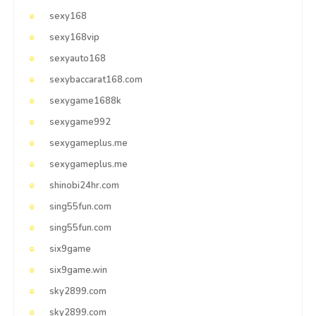
sexy168
sexy168vip
sexyauto168
sexybaccarat168.com
sexygame1688k
sexygame992
sexygameplus.me
sexygameplus.me
shinobi24hr.com
sing55fun.com
sing55fun.com
six9game
six9game.win
sky2899.com
sky2899.com