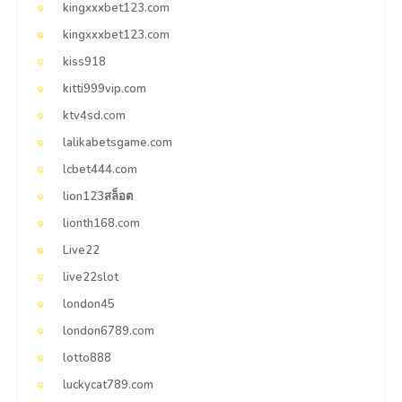
kingxxxbet123.com
kingxxxbet123.com
kiss918
kitti999vip.com
ktv4sd.com
lalikabetsgame.com
lcbet444.com
lion123สล็อต
lionth168.com
Live22
live22slot
london45
london6789.com
lotto888
luckycat789.com