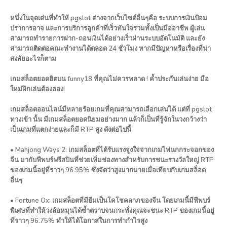
หนึ่งในจุดเด่นที่ทำให้ pgslot ต่างจากเว็บไซต์อื่นๆคือ ระบบการเงินป้อม
ปราการอาจ และการบริการลูกค้าที่เร็วทันใจรวมทั้งเป็นมืออาชีพ ผู้เล่น
สามารถทำรายการฝาก-ถอนเงินได้อย่างเร็วผ่านระบบอัตโนมัติ และยัง
สามารถติดต่อคณะทำงานได้ตลอด 24 ชั่วโมง หากมีปัญหาหรือเรื่องที่น่า
สงสัยอะไรก็ตาม
เกมสล็อตยอดฮิตบน funny18 ที่คุณไม่ควรพลาด ! ค้ำประกันเล่นง่าย มือ
ใหม่ฝึกเล่นต้องลอง!
เกมสล็อตออนไลน์มีหลายร้อยเกมที่คุณสามารถเลือกเล่นได้ แต่ที่ pgslot
ทางเข้า นั้น มีเกมสล็อตยอดนิยมอย่างมาก แล้วก็เป็นที่รู้จักในวงกว้างว่า
เป็นเกมที่แตกง่ายและก็มี RTP สูง ดังต่อไปนี้
• Mahjong Ways 2: เกมสล็อตที่ได้รับแรงจูงใจจากเกมไพ่นกกระจอกของ
จีน มากับฟีพบร์ฟรีสปินที่ช่วยเพิ่มช่องทางสำหรับการชนะรางวัลใหญ่ RTP
ของเกมนี้อยู่ที่ราวๆ 96.95% ซึ่งจัดว่าสูงมากมายเมื่อเทียบกับเกมสล็อต
อื่นๆ
• Fortune Ox: เกมสล็อตที่มีธีมเป็นโคโชคลาภของจีน โดยเกมนี้มีฟีพบร์
พิเศษที่ทำให้วงล้อหมุนได้ซ้ำตราบจนกระทั่งคุณจะชนะ RTP ของเกมนี้อยู่
ที่ราวๆ 96.75% ทำให้ได้โอกาสในการทำกำไรสูง