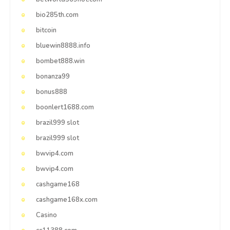
bio285th.com
bitcoin
bluewin8888.info
bombet888.win
bonanza99
bonus888
boonlert1688.com
brazil999 slot
brazil999 slot
bwvip4.com
bwvip4.com
cashgame168
cashgame168x.com
Casino