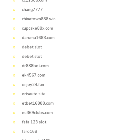
cc11388.com
chang7777
chinatown888.win
cupcake88x.com
daruma1688.com
debet slot
debet slot
dr888bet.com
ek4567.com
enjoy24.fun
erisauto.site
etbet16888.com
eu369clubs.com
fafa 123 slot
faro168