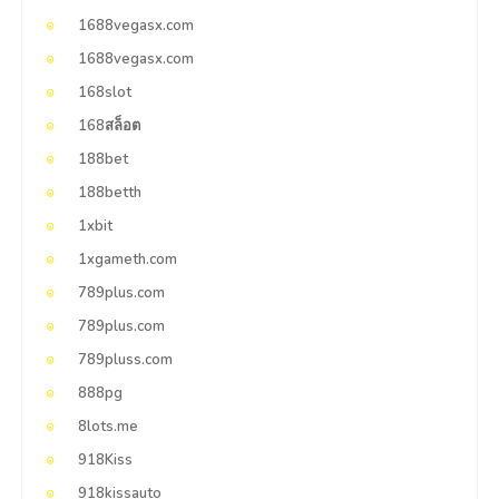
1688vegasx.com
1688vegasx.com
168slot
168สล็อต
188bet
188betth
1xbit
1xgameth.com
789plus.com
789plus.com
789pluss.com
888pg
8lots.me
918Kiss
918kissauto