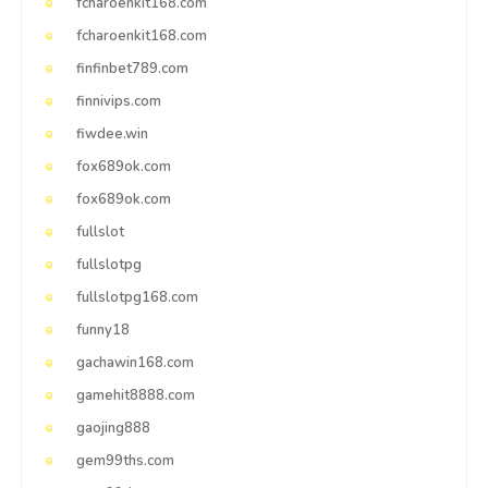
fcharoenkit168.com
fcharoenkit168.com
finfinbet789.com
finnivips.com
fiwdee.win
fox689ok.com
fox689ok.com
fullslot
fullslotpg
fullslotpg168.com
funny18
gachawin168.com
gamehit8888.com
gaojing888
gem99ths.com