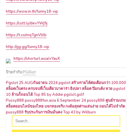
https://wow.in.th/funny18-vip
https://cutt.ly/devYWj9j
https://t.co/mqTgnVlllb
http://gg.gg/funny18-vip
https://shorturl.asia/vYauX
ป้ายกำกับ:
PGSlot
แนะแนว
Pgslot 25 AUGกันยายน 2024 pgslot สร้างรายได้ต่อเดือนกว่า 100,000
สล็อตเว็บตรง ครบจบที่เว็บเดียวบาคาร่า ยิงปลา สล็อต ป๊อกเด้ง หวย pgslot
เรื่อง
10 ล้านก็ถอนได้ Top 85 by Addie pgslot.golf
Pussy888 pussy888fun.asia 6 September 24 pussy888 ศูนย์รวมเกม
สล็อตออนไลน์ของไทย แจกทองจริง กงล้อสุลต่านเล่นง่าย ถอนได้ไม่จำกัด
pussy888 รับประกันการเงินมั่นคง Top 43 by Wilburn