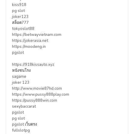
kiss918
pg slot
joker123
สล็อต777
tokyoslot88
https://betwayvietnam.com
https://jokerasia.net
https://moodeng.in
pgslot
https://918kissauto.xyz
หนังชนโรง
sagame
joker 123
http://www.movie87hd.com
https://www.pussy888play.com
https://pussy888win.com
sexybaccarat
pgslot
pg slot
pgslot เว็บตรง
fullslotpg