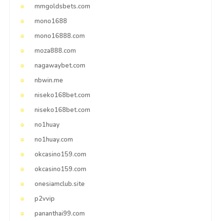
mmgoldsbets.com
mono1688
mono16888.com
moza888.com
nagawaybet.com
nbwin.me
niseko168bet.com
niseko168bet.com
no1huay
no1huay.com
okcasino159.com
okcasino159.com
onesiamclub.site
p2vvip
pananthai99.com