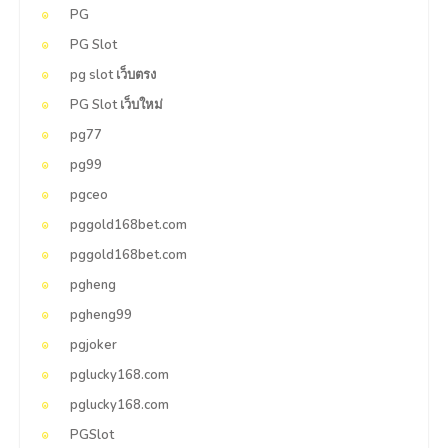
PG
PG Slot
pg slot เว็บตรง
PG Slot เว็บใหม่
pg77
pg99
pgceo
pggold168bet.com
pggold168bet.com
pgheng
pgheng99
pgjoker
pglucky168.com
pglucky168.com
PGSlot