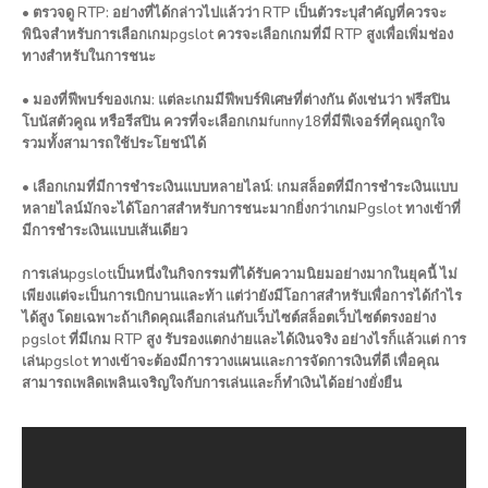
• ตรวจดู RTP: อย่างที่ได้กล่าวไปแล้วว่า RTP เป็นตัวระบุสำคัญที่ควรจะ
พินิจสำหรับการเลือกเกมpgslot ควรจะเลือกเกมที่มี RTP สูงเพื่อเพิ่มช่อง
ทางสำหรับในการชนะ
• มองที่ฟีพบร์ของเกม: แต่ละเกมมีฟีพบร์พิเศษที่ต่างกัน ดังเช่นว่า ฟรีสปิน
โบนัสตัวคูณ หรือรีสปิน ควรที่จะเลือกเกมfunny18ที่มีฟีเจอร์ที่คุณถูกใจ
รวมทั้งสามารถใช้ประโยชน์ได้
• เลือกเกมที่มีการชำระเงินแบบหลายไลน์: เกมสล็อตที่มีการชำระเงินแบบ
หลายไลน์มักจะได้โอกาสสำหรับการชนะมากยิ่งกว่าเกมPgslot ทางเข้าที่
มีการชำระเงินแบบเส้นเดียว
การเล่นpgslotเป็นหนึ่งในกิจกรรมที่ได้รับความนิยมอย่างมากในยุคนี้ ไม่
เพียงแต่จะเป็นการเบิกบานและท้า แต่ว่ายังมีโอกาสสำหรับเพื่อการได้กำไร
ได้สูง โดยเฉพาะถ้าเกิดคุณเลือกเล่นกับเว็บไซต์สล็อตเว็บไซต์ตรงอย่าง
pgslot ที่มีเกม RTP สูง รับรองแตกง่ายและได้เงินจริง อย่างไรก็แล้วแต่ การ
เล่นpgslot ทางเข้าจะต้องมีการวางแผนและการจัดการเงินที่ดี เพื่อคุณ
สามารถเพลิดเพลินเจริญใจกับการเล่นและก็ทำเงินได้อย่างยั่งยืน