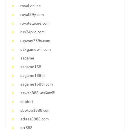
royal online
royal99y.com
royaleluxee.com
run24pro.com
runway789s.com
s2kgamewin.com
sagame
sagame168
sagame168th
sagame168th.com
sawan888 เครดิตฟรี
sbobet
sbotop1688.com
sclass8888.com
scr888