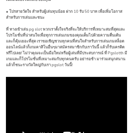
● โปรสายวัดใจ สำหรับผู้เล่นทุนน้อย ฝาก 10 รับ 50 บาท เพื่อเพิ่มโอกาส
สำหรับการเล่นและชนะ
ที่ ทางเข้าเล่น pg slot พวกเราตั้งใจจริงที่จะให้บริการที่เหมาะสมที่สุดและ
โปรโมชั่นที่น่าสนใจเพื่อทุกการเล่นเกมของคุณเต็มไปด้วยความตื่นเต้น
และก็คุ้มเยอะที่สุด เราขอเชิญชวนทุกคนที่สนใจสำหรับการเล่นเกมสล็อต
ออนไลน์แล้วก็เกมคาสิโนอื่นๆมาสมัครสมาชิกกับเราวันนี้ แล้วก็รับเครดิต
ฟรีไปเลย! ไม่ว่าคุณจะเป็นมือใหม่หรือผู้เล่นที่มีประสบการณ์ ที่ Pgslotth มี
เกมและก็โปรโมชั่นที่เหมาะสมกับทุกคนครับ อย่ารอช้า มาร่วมสนุกสนาน
แล้วก็ชนะรางวัลใหญ่กับเรา pgslot วันนี้!