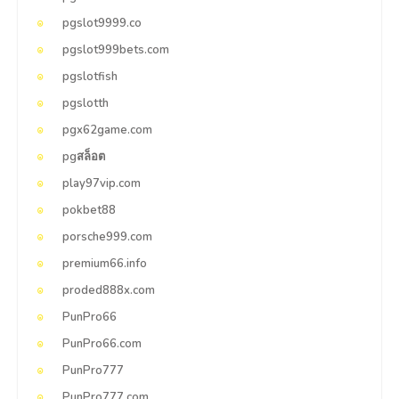
pgslot9999.co
pgslot999bets.com
pgslotfish
pgslotth
pgx62game.com
pgสล็อต
play97vip.com
pokbet88
porsche999.com
premium66.info
proded888x.com
PunPro66
PunPro66.com
PunPro777
PunPro777.com