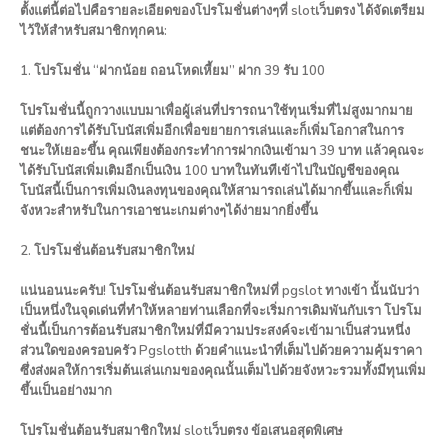
ตั้งแต่นี้ต่อไปคือรายละเอียดของโปรโมชั่นต่างๆที่ slotเว็บตรง ได้จัดเตรียม
ไว้ให้สำหรับสมาชิกทุกคน:
1. โปรโมชั่น “ฝากน้อย ถอนโหดเหี้ยม” ฝาก 39 รับ 100
โปรโมชั่นนี้ถูกวางแบบมาเพื่อผู้เล่นที่ปรารถนาใช้ทุนเริ่มที่ไม่สูงมากมาย
แต่ต้องการได้รับโบนัสเพิ่มอีกเพื่อขยายการเล่นและก็เพิ่มโอกาสในการ
ชนะให้เยอะขึ้น คุณเพียงต้องกระทำการฝากเงินเข้ามา 39 บาท แล้วคุณจะ
ได้รับโบนัสเพิ่มเติมอีกเป็นเงิน 100 บาทในทันทีเข้าไปในบัญชีของคุณ
โบนัสนี้เป็นการเพิ่มเงินลงทุนของคุณให้สามารถเล่นได้มากขึ้นและก็เพิ่ม
จังหวะสำหรับในการเอาชนะเกมต่างๆได้ง่ายมากยิ่งขึ้น
2. โปรโมชั่นต้อนรับสมาชิกใหม่
แน่นอนนะครับ! โปรโมชั่นต้อนรับสมาชิกใหม่ที่ pgslot ทางเข้า นั้นนับว่า
เป็นหนึ่งในจุดเด่นที่ทำให้หลายท่านเลือกที่จะเริ่มการเดิมพันกับเรา โปรโม
ชั่นนี้เป็นการต้อนรับสมาชิกใหม่ที่มีความประสงค์จะเข้ามาเป็นส่วนหนึ่ง
ส่วนใดของครอบครัว Pgslotth ด้วยคำแนะนำที่เต็มไปด้วยความคุ้มราคา
ซึ่งส่งผลให้การเริ่มต้นเล่นเกมของคุณนั้นเต็มไปด้วยจังหวะรวมทั้งมีทุนเพิ่ม
ขึ้นเป็นอย่างมาก
โปรโมชั่นต้อนรับสมาชิกใหม่ slotเว็บตรง ข้อเสนอสุดพิเศษ