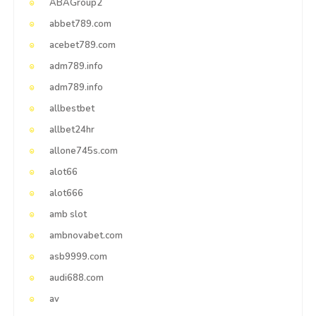
ABAGroup2
abbet789.com
acebet789.com
adm789.info
adm789.info
allbestbet
allbet24hr
allone745s.com
alot66
alot666
amb slot
ambnovabet.com
asb9999.com
audi688.com
av