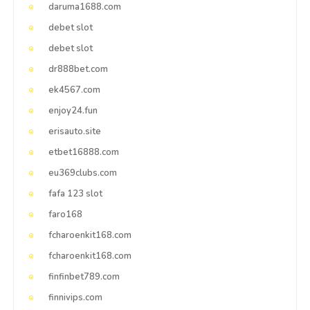
daruma1688.com
debet slot
debet slot
dr888bet.com
ek4567.com
enjoy24.fun
erisauto.site
etbet16888.com
eu369clubs.com
fafa 123 slot
faro168
fcharoenkit168.com
fcharoenkit168.com
finfinbet789.com
finnivips.com