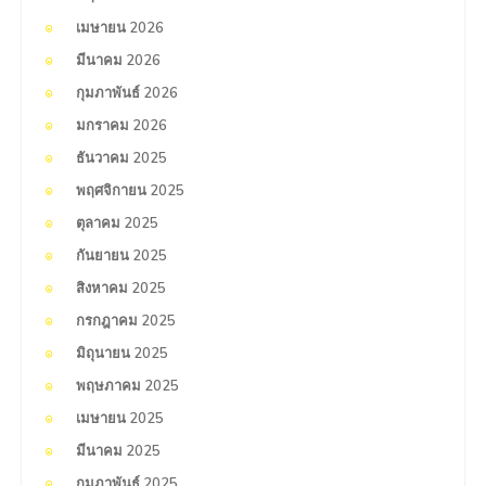
เมษายน 2026
มีนาคม 2026
กุมภาพันธ์ 2026
มกราคม 2026
ธันวาคม 2025
พฤศจิกายน 2025
ตุลาคม 2025
กันยายน 2025
สิงหาคม 2025
กรกฎาคม 2025
มิถุนายน 2025
พฤษภาคม 2025
เมษายน 2025
มีนาคม 2025
กุมภาพันธ์ 2025