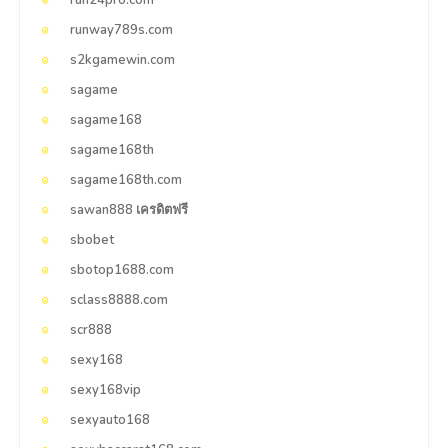
run24pro.com
runway789s.com
s2kgamewin.com
sagame
sagame168
sagame168th
sagame168th.com
sawan888 เครดิตฟรี
sbobet
sbotop1688.com
sclass8888.com
scr888
sexy168
sexy168vip
sexyauto168