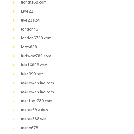
lionth168.com
Live22
live22slot
london45
london6789.com
lotto888
luckycat789.com
luis16888.com
luke999.net
m4newonline.com
m4newonline.com
mac1bet789.com
macau69 สมัคร
macau888.win
mario678