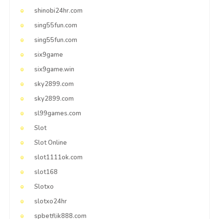
shinobi24hr.com
sing55fun.com
sing55fun.com
six9game
six9game.win
sky2899.com
sky2899.com
sl99games.com
Slot
Slot Online
slot1111ok.com
slot168
Slotxo
slotxo24hr
spbetflik888.com