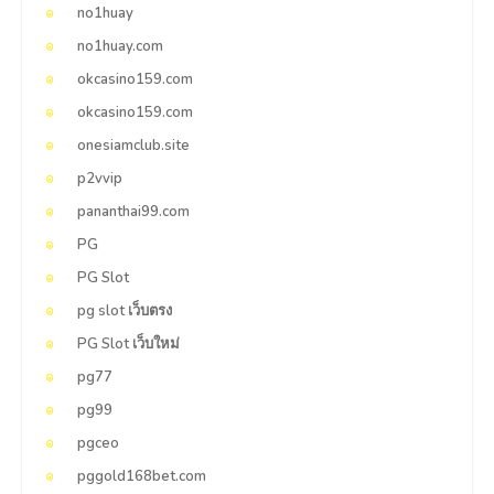
no1huay
no1huay.com
okcasino159.com
okcasino159.com
onesiamclub.site
p2vvip
pananthai99.com
PG
PG Slot
pg slot เว็บตรง
PG Slot เว็บใหม่
pg77
pg99
pgceo
pggold168bet.com