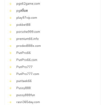
pgx62game.com
pgสล็อต
play97vip.com
pokbet88
porsche999.com
premium66.info
proded888x.com
PunPro66
PunPro66.com
PunPro777
PunPro777.com
puntaek66
Pussy888
pussy888fun
rasri365day.com