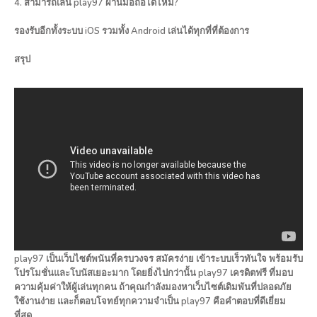
4. สามารถเล่น play97 ผ่านมือถือได้ไหม?
รองรับอีกทั้งระบบ iOS รวมทั้ง Android เล่นได้ทุกที่ที่ต้องการ
สรุป
play97 เป็นเว็บไซต์พนันที่ครบวงจร สมัครง่าย เข้าระบบเร็วทันใจ พร้อมรับ
โปรโมชั่นและโบนัสเยอะมาก โดยยิ่งไปกว่านั้น play97 เครดิตฟรี ที่มอบ
ความคุ้มค่าให้ผู้เล่นทุกคน ถ้าคุณกำลังมองหาเว็บไซต์เดิมพันที่ปลอดภัย
ใช้งานง่าย และก็ตอบโจทย์ทุกความจำเป็น play97 คือคำตอบที่ดีเยี่ยม
ที่สุด