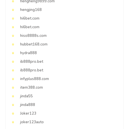
hengheng9899.com
hengjing168
hi6bet.com
hi6bet.com
hiso8888s.com
hubbet168.com
hydra888
ib888pro.bet
ib888pro.bet
infyplus888.com
item388.com
jinda55
jinda888
Joker123
joker123auto