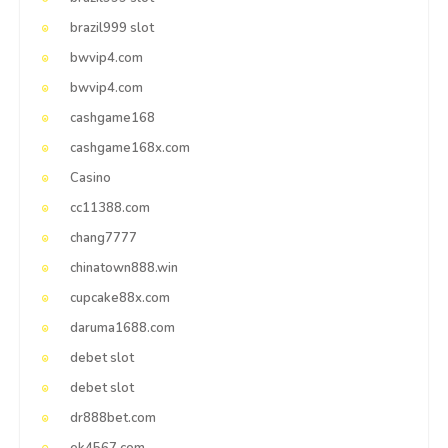
brazil999 slot
bwvip4.com
bwvip4.com
cashgame168
cashgame168x.com
Casino
cc11388.com
chang7777
chinatown888.win
cupcake88x.com
daruma1688.com
debet slot
debet slot
dr888bet.com