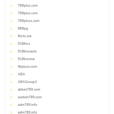
789plus.com
789plus.com
789pluss.com
888pg
8lots.me
918Kiss
918kissauto
918kissme
9kpluss.com
ABA
ABAGroup2
abbet789.com
acebet789.com
adm789.info
adm789.info