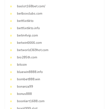
baslot168bet.com/
betboxclubs.com
betflixtikto
betflixtikto.info
betm4vip.com
betwin6666.com
betworld369hot.com
bio285th.com
bitcoin
bluewin8888.info
bombet888.win
bonanza99
bonus888
boonlert1688.com
brazil999 slot