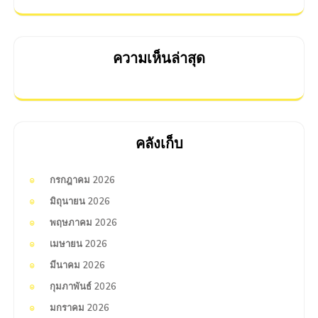
ความเห็นล่าสุด
คลังเก็บ
กรกฎาคม 2026
มิถุนายน 2026
พฤษภาคม 2026
เมษายน 2026
มีนาคม 2026
กุมภาพันธ์ 2026
มกราคม 2026