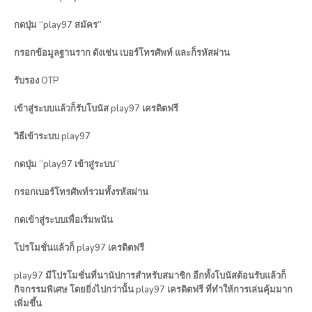
กดปุ่ม “play97 สมัคร”
กรอกข้อมูลฐานราก ดังเช่น เบอร์โทรศัพท์ และก็รหัสผ่าน
รับรอง OTP
เข้าสู่ระบบแล้วก็รับโบนัส play97 เครดิตฟรี
วิธีเข้าระบบ play97
กดปุ่ม “play97 เข้าสู่ระบบ”
กรอกเบอร์โทรศัพท์รวมทั้งรหัสผ่าน
กดเข้าสู่ระบบเพื่อเริ่มพนัน
โปรโมชั่นแล้วก็ play97 เครดิตฟรี
play97 มีโปรโมชั่นที่นานัปการสำหรับสมาชิก อีกทั้งโบนัสต้อนรับแล้วก็
กิจกรรมพิเศษ โดยยิ่งไปกว่านั้น play97 เครดิตฟรี ที่ทำให้การเล่นคุ้มมาก
เพิ่มขึ้น