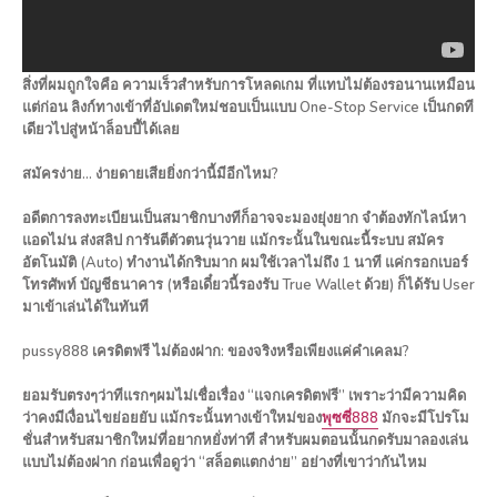
สิ่งที่ผมถูกใจคือ ความเร็วสำหรับการโหลดเกม ที่แทบไม่ต้องรอนานเหมือน
แต่ก่อน ลิงก์ทางเข้าที่อัปเดตใหม่ชอบเป็นแบบ One-Stop Service เป็นกดที
เดียวไปสู่หน้าล็อบบี้ได้เลย
สมัครง่าย… ง่ายดายเสียยิ่งกว่านี้มีอีกไหม?
อดีตการลงทะเบียนเป็นสมาชิกบางทีก็อาจจะมองยุ่งยาก จำต้องทักไลน์หา
แอดไม่น ส่งสลิป การันตีตัวตนวุ่นวาย แม้กระนั้นในขณะนี้ระบบ สมัคร
อัตโนมัติ (Auto) ทำงานได้กริบมาก ผมใช้เวลาไม่ถึง 1 นาที แค่กรอกเบอร์
โทรศัพท์ บัญชีธนาคาร (หรือเดี๋ยวนี้รองรับ True Wallet ด้วย) ก็ได้รับ User
มาเข้าเล่นได้ในทันที
pussy888 เครดิตฟรี ไม่ต้องฝาก: ของจริงหรือเพียงแค่คำเคลม?
ยอมรับตรงๆว่าทีแรกๆผมไม่เชื่อเรื่อง “แจกเครดิตฟรี” เพราะว่ามีความคิด
ว่าคงมีเงื่อนไขย่อยยับ แม้กระนั้นทางเข้าใหม่ของ
พุซซี่888
มักจะมีโปรโม
ชั่นสำหรับสมาชิกใหม่ที่อยากหยั่งท่าที สำหรับผมตอนนั้นกดรับมาลองเล่น
แบบไม่ต้องฝาก ก่อนเพื่อดูว่า “สล็อตแตกง่าย” อย่างที่เขาว่ากันไหม