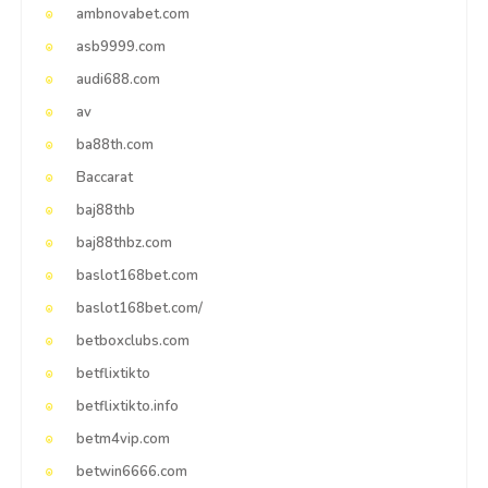
ambnovabet.com
asb9999.com
audi688.com
av
ba88th.com
Baccarat
baj88thb
baj88thbz.com
baslot168bet.com
baslot168bet.com/
betboxclubs.com
betflixtikto
betflixtikto.info
betm4vip.com
betwin6666.com