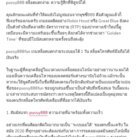
pussy888 สล็อตแตกง่าย: ความรู้สึกที่พิสูจน์ได้
คุณลักษณะเด่นที่ทำให้ผมยังไม่มูฟออนจากพุซซี่888 คือตัวคูณแล้วก็
ฟีเจอร์ของเกมครับ เกมยอดฮิตอย่าง Robin Hood หรือ Great Blue ยังคง
เป็นตัวทำเงินที่คลาสสิก อัตราการจ่าย (RTP) ของปากทางเข้าใหม่นี้ดู
เหมือนจะมีความแฟร์เยอะขึ้นเรื่อยๆ สังเกตได้จากช่วงเวลา “Golden
Time” ที่ชอบมีโบนัสแตกหลายครั้งจนถึงสะดุ้ง
pussy888fun เกมสล็อตแตกง่ายระบบออโต้ 1 วัน สล็อตโทรศัพท์มือถือได้
เงินจริง
ในฐานะผู้ที่คลุกคลีอยู่ในแวดวงเกมสล็อตออนไลน์มาอย่างยาวนาน ผมได้
มองเห็นความเคลื่อนไหวของแพลตฟอร์มต่างๆมานับไม่ถ้วน แม้กระนั้น
หากจะให้พูดถึงหนึ่งในชื่อที่ยังคงครองใจนักเดิมพันสายปั่นแบบเหนียวแน่น
ชื่อของ pussy888fun ชอบถูกเสนอขึ้นมาเป็นลำดับที่หนึ่งเสมอ วันนี้ผมจะ
มาเล่าจากประสบการณ์ตรงว่า เพราะเหตุใดตรงนี้ถึงแปลงเป็นจุดมุ่งหมาย
ของคนรักสล็อตโทรศัพท์เคลื่อนที่ที่อยากได้เงินจริง
1. สัมผัสแรก:
pussy888
ความง่ายที่มาพร้อมทั้งความเร็ว
อย่างแรกที่ผมติดอกติดใจมากมายเป็น “ระบบออโต้” ของตรงนี้นะครับ ใน
สมัย 2026 ที่ทุกๆอย่างจะต้องแข่งกับเวลา การรอคอยแอดมินตอบไลน์เพื่อ