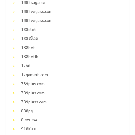
1688sagame
1688vegasx.com
1688vegasx.com
168slot
168สล็อต
188bet
188betth
1xbit
1xgameth.com
789plus.com
789plus.com
789pluss.com
888pg
8lots.me
918Kiss