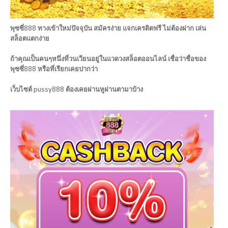
พุซซี่888 ทางเข้าใหม่ปัจจุบัน สมัครง่าย แจกเครดิตฟรี ไม่ต้องฝาก เล่น
สล็อตแตกง่าย
ถ้าคุณเป็นคนๆหนึ่งที่วนเวียนอยู่ในแวดวงสล็อตออนไลน์ เชื่อว่าชื่อของ
พุซซี่888 หรือที่เรียกเคยปากว่า
เว็บไซต์ pussy888 ต้องเคยผ่านหูผ่านตามาบ้าง