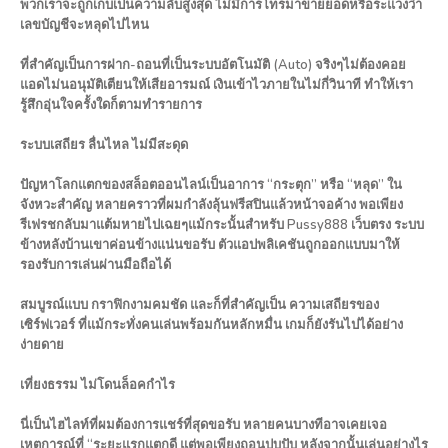
พวกเราจะถูกเก็บเป็นความลับสูงสุด ไม่มีการโทรมาขายยอดหรือระแวงว่า
เลขบัญชีจะหลุดไปไหน
ที่สำคัญเป็นการฝาก-ถอนที่เป็นระบบอัตโนมัติ (Auto) จริงๆไม่ต้องคอย
แอดไม่นอนุมัติเตียนให้เสียอารมณ์ เงินเข้าไวภายในไม่กี่วินาที ทำให้เรา
รู้สึกอุ่นใจครั้งใดก็ตามทำรายการ
ระบบเสถียร ลื่นไหล ไม่มีสะดุด
ปัญหาโลกแตกของสล็อตออนไลน์เป็นอาการ “กระตุก” หรือ “หลุด” ใน
จังหวะสำคัญ หลายคราวที่ผมกำลังลุ้นฟรีสปินแล้วหน้าจอค้าง พอเพียง
รีเฟรชกลับมาแต้มหายไปเฉยๆแม้กระนั้นสำหรับ Pussy888 เว็บตรง ระบบ
ข้างหลังบ้านเขาค่อนข้างแน่นขอรับ ตัวแอปพลิเคชันถูกออกแบบมาให้
รองรับการเล่นผ่านมือถือได้
สมบูรณ์แบบ กราฟิกงามคมชัด และก็ที่สำคัญเป็น ความเสถียรของ
เซิร์ฟเวอร์ ที่แม้กระทั่งคนเล่นพร้อมกันหลักหมื่น เกมก็ยังรันไปได้อย่าง
ง่ายดาย
เที่ยงธรรม ไม่โดนล็อคกำไร
นี่เป็นไฮไลท์ที่ผมต้องการแชร์ที่สุดขอรับ หลายคนบางทีอาจเคยเจอ
เหตุการณ์ที่ “ระยะแรกแตกดี แต่พอเพียงถอนปุบปับ หลังจากนั้นเล่นอย่างไร