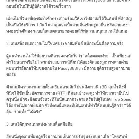
เพิ่มเครดิตหรือถอนเงินคือเรื่องล้าหลังไปแล้ว ที่ pussy888fun ระบบฝาก-
ถอนอัตโนมัติปฏิบัติงานได้รวดเร็วมาก
เพียงไม่กี่วินาทีเครดิตก็เข้ากระเป๋าพร้อมให้เราไปฝ่าต่อได้ในทันที ที่สำคัญ
เป็นเปิดให้บริการ 1 วัน ไม่ว่าคุณจะเป็นสายตื่นเช้าตรู่มาปั่น หรือสายเหงา
หงอยช่วงตีสอง ระบบก็แสแตนบายรอคอยเสิร์ฟความสนุกสนานให้เสมอ
2. เกมสล็อตแตกง่าย: ไม่ใช่แค่ประชาสัมพันธ์ แม้กระนั้นคือความจริง
ผู้คนจำนวนไม่ใช้น้อยบางทีอาจจะหนักใจว่า “สล็อตแตกง่าย” เป็นเพียงแต่
คำโฆษณาหรือไม่? จากประสบการณ์ที่ผมได้ลองผิดลองถูกมาหลายค่าย
ผมพบว่าอัลกอริทึมของเกมใน Pussy888fun มีความยุติธรรมสูงมากมาย
ขอรับ
ตัวเกมมีความมากมายตั้งแต่ธีมคลาสสิกไปจนถึงกราฟิก 3D สุดล้ำ สิ่งที่
พินิจได้ชัดเป็น อัตราการจ่าย (RTP) ที่ค่อนข้างจะสูง ทำให้เวลาเราปั่นไป
ครู่หนึ่ง มักจะมีตอนจังหวะที่โบนัสแตกกระจายหรือไปสู่โหมด Free Spins
ได้อย่างไม่ยากเย็นนัก ซึ่งที่ตรงนี้แหละที่เป็นเสน่ห์ทำให้คนเล่นรู้สึกว่า “ได้
ลุ้น” รวมทั้ง “ได้จริง”
3. เล่นได้ทุกหนทุกแห่งผ่านสล็อตมือถือ
อีกหนึ่งจุดเด่นที่ผมถูกใจมากมายเป็นการปรับจูนระบบมาเพื่อ “โทรศัพท์