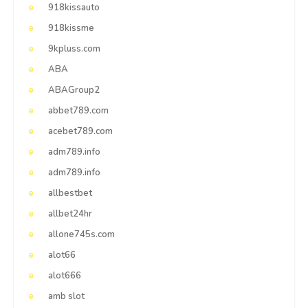
918kissauto
918kissme
9kpluss.com
ABA
ABAGroup2
abbet789.com
acebet789.com
adm789.info
adm789.info
allbestbet
allbet24hr
allone745s.com
alot66
alot666
amb slot