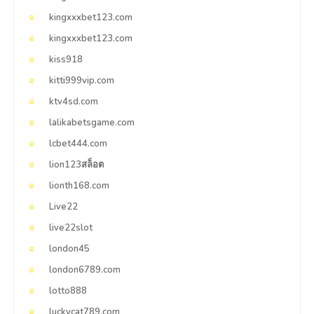
kingxxxbet123.com
kingxxxbet123.com
kiss918
kitti999vip.com
ktv4sd.com
lalikabetsgame.com
lcbet444.com
lion123สล็อต
lionth168.com
Live22
live22slot
london45
london6789.com
lotto888
luckycat789.com