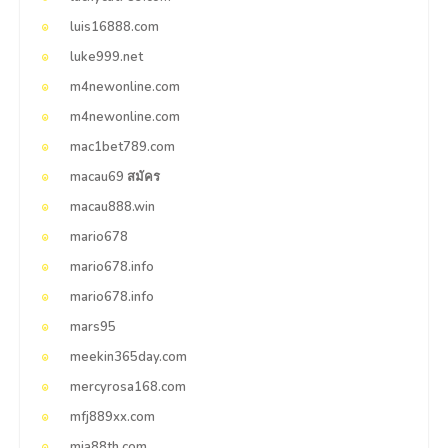
luis16888.com
luke999.net
m4newonline.com
m4newonline.com
mac1bet789.com
macau69 สมัคร
macau888.win
mario678
mario678.info
mario678.info
mars95
meekin365day.com
mercyrosa168.com
mfj889xx.com
mia88th.com