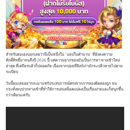
สำหรับผมเองบอกเลยว่านี่เป็นหนึ่งใน “แอปในตำนาน” ที่ยังคงความ
ศักดิ์สิทธิ์มาจนถึงปี 2026 นี้ แต่ความยากของมันเป็นการหา ทางเข้าใหม่
ล่าสุด ที่เสถียรแล้วก็ปลอดภัย เนื่องจากบ่อยที่ลิงก์เก่ามักจะปลิวหายไปตาม
ระเบียบ
วันนี้ผมเลยอยากจะมาแชร์ประสบการณ์ตรงจากการลองผิดลองถูก จน
กระทั่งพบปากทางเข้าที่ทำให้การเล่นสล็อตแปลงเป็นเรื่องง่ายและก็สนุกขึ้น
กว่าเดิมนะครับ