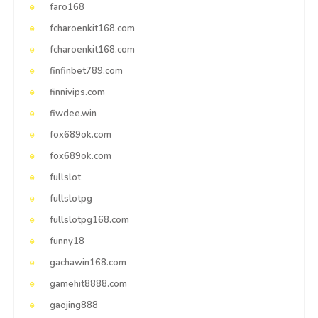
faro168
fcharoenkit168.com
fcharoenkit168.com
finfinbet789.com
finnivips.com
fiwdee.win
fox689ok.com
fox689ok.com
fullslot
fullslotpg
fullslotpg168.com
funny18
gachawin168.com
gamehit8888.com
gaojing888