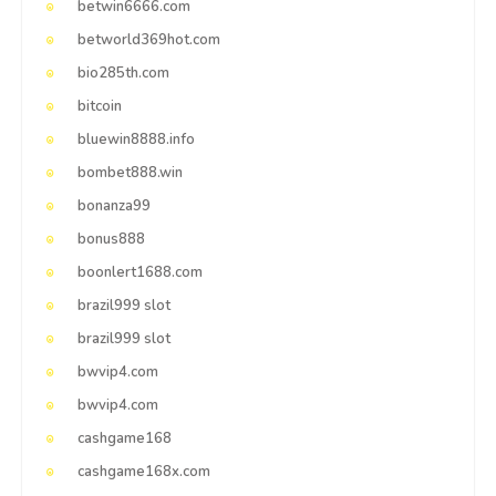
betwin6666.com
betworld369hot.com
bio285th.com
bitcoin
bluewin8888.info
bombet888.win
bonanza99
bonus888
boonlert1688.com
brazil999 slot
brazil999 slot
bwvip4.com
bwvip4.com
cashgame168
cashgame168x.com