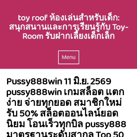
Skip
to
toy roof ห้องเล่นสำหรับเด็ก:
content
สนุกสนานและการเรียนรู้กับ Toy-
Room รับฝากเลี้ยงเด็กเล็ก
Menu
Menu
Pussy888win 11 มิ.ย. 2569
pussy888win เกมสล็อต แตก
ง่าย จ่ายทุกยอด สมาชิกใหม่
รับ 50% สล็อตออนไลน์ยอด
นิยม โอนเร็วทุกบิล pussy888
มาตรฐานระดับสากล Top 50