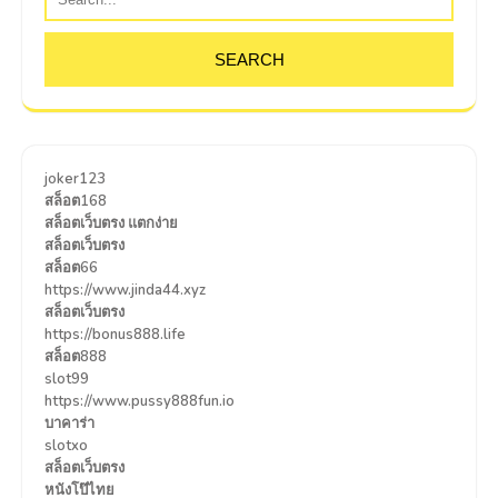
joker123
สล็อต168
สล็อตเว็บตรง แตกง่าย
สล็อตเว็บตรง
สล็อต66
https://www.jinda44.xyz
สล็อตเว็บตรง
https://bonus888.life
สล็อต888
slot99
https://www.pussy888fun.io
บาคาร่า
slotxo
สล็อตเว็บตรง
หนังโป๊ไทย