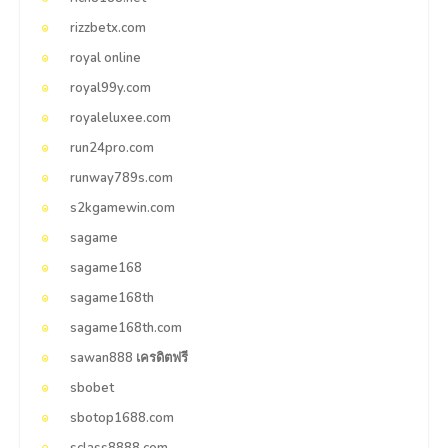
rizzbetx.com
royal online
royal99y.com
royaleluxee.com
run24pro.com
runway789s.com
s2kgamewin.com
sagame
sagame168
sagame168th
sagame168th.com
sawan888 เครดิตฟรี
sbobet
sbotop1688.com