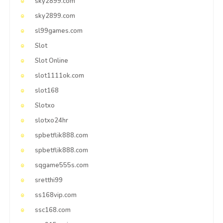
sky2899.com
sky2899.com
sl99games.com
Slot
Slot Online
slot1111ok.com
slot168
Slotxo
slotxo24hr
spbetflik888.com
spbetflik888.com
sqgame555s.com
sretthi99
ss168vip.com
ssc168.com