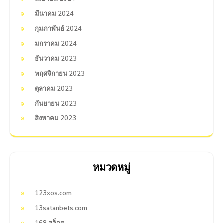
มีนาคม 2024
กุมภาพันธ์ 2024
มกราคม 2024
ธันวาคม 2023
พฤศจิกายน 2023
ตุลาคม 2023
กันยายน 2023
สิงหาคม 2023
หมวดหมู่
123xos.com
13satanbets.com