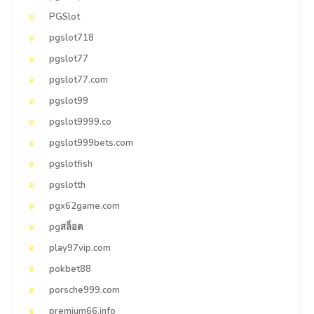
PGSlot
pgslot718
pgslot77
pgslot77.com
pgslot99
pgslot9999.co
pgslot999bets.com
pgslotfish
pgslotth
pgx62game.com
pgสล็อต
play97vip.com
pokbet88
porsche999.com
premium66.info