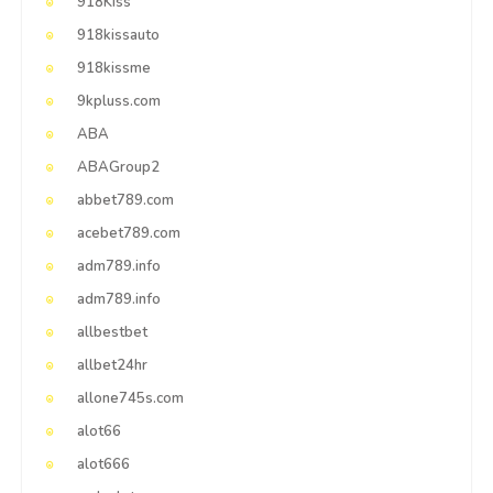
918Kiss
918kissauto
918kissme
9kpluss.com
ABA
ABAGroup2
abbet789.com
acebet789.com
adm789.info
adm789.info
allbestbet
allbet24hr
allone745s.com
alot66
alot666