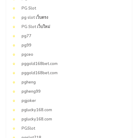
PG Slot
pg slot เว็บตรง
PG Slot เว็บใหม่
pg77
pg99
pgceo
pggold168bet.com
pggold168bet.com
pgheng
pgheng99
pgjoker
pglucky168.com
pglucky168.com
PGSlot
pgslot718