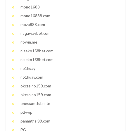
mono1688
mono16888.com
moza888.com
nagawaybet.com
nbwin.me
niseko168bet.com
niseko168bet.com
no1huay
no1huay.com
okcasino159.com
okcasino159.com
onesiamclub.site
p2vvip
pananthai99.com
PG