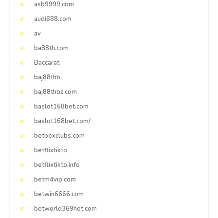
asb9999.com
audi688.com
av
ba88th.com
Baccarat
baj88thb
baj88thbz.com
baslot168bet.com
baslot168bet.com/
betboxclubs.com
betflixtikto
betflixtikto.info
betm4vip.com
betwin6666.com
betworld369hot.com