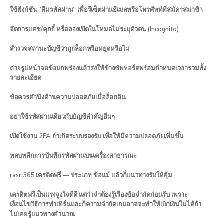
ใช้ฟังก์ชัน “ลืมรหัสผ่าน” เพื่อรีเซ็ตผ่านอีเมลหรือโทรศัพท์ที่สมัครสมาชิก
จัดการแคช/คุกกี้ หรือลองเปิดในโหมดไม่ระบุตัวตน (Incognito)
สำรวจสถานะบัญชีว่าถูกล็อกหรือหยุดหรือไม่
ถ่ายรูปหน้าจอข้อบกพร่องแล้วส่งให้ข้างซัพพอร์ตพร้อมกำหนดเวลารวมทั้ง
รายละเอียด
ข้อควรคำนึงด้านความปลอดภัยเมื่อล็อกอิน
อย่าใช้รหัสผ่านเดียวกับบัญชีสำคัญอื่นๆ
เปิดใช้งาน 2FA ถ้าเกิดระบบรองรับ เพื่อให้มีความปลอดภัยเพิ่มขึ้น
หลบหลีกการบันทึกรหัสผ่านบนเครื่องสาธารณะ
rasri365 เครดิตฟรี — ประเภท ข้อแม้ แล้วก็แนวทางรับให้คุ้ม
เครดิตฟรีเป็นแรงจูงใจที่ดี แต่ว่าจำต้องรู้เรื่องข้อจำกัดก่อนรับ เพราะ
เงื่อนไขวิธีการทำเทิร์นและก็ความจำกัดเกมอาจจะทำให้เบิกเงินไม่ได้ถ้า
ไม่เคยรู้แนวทางคำนวณ