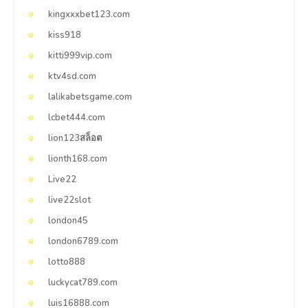
kingxxxbet123.com
kiss918
kitti999vip.com
ktv4sd.com
lalikabetsgame.com
lcbet444.com
lion123สล็อต
lionth168.com
Live22
live22slot
london45
london6789.com
lotto888
luckycat789.com
luis16888.com