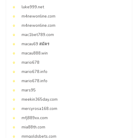
luke999.net
m4newonline.com
m4newonline.com
mac1bet789.com
macau69 สมัคร
macau888.win
mario678
mario678.info
mario678.info
mars95
meekin365day.com
mercyrosa168.com
mfj889xx.com
mia88th.com
mmgoldsbets.com