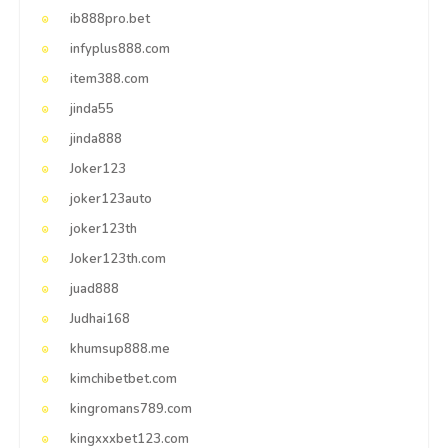
ib888pro.bet
infyplus888.com
item388.com
jinda55
jinda888
Joker123
joker123auto
joker123th
Joker123th.com
juad888
Judhai168
khumsup888.me
kimchibetbet.com
kingromans789.com
kingxxxbet123.com