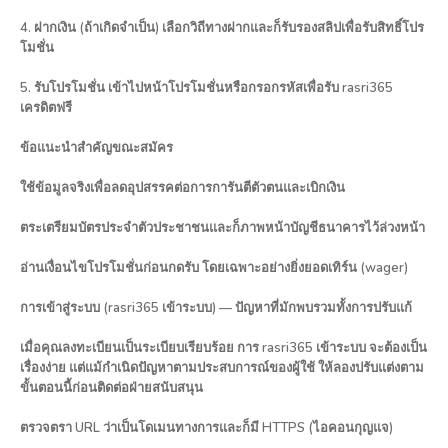
4. ฝากเงิน (ถ้าเกิดจำเป็น) เลือกวิถีทางฝากและก็รับรองสลิปเพื่อรับสิทธิ์โปร
โมชั่น
5. รับโปรโมชั่น เข้าไปหน้าโปรโมชั่นหรือกรอกรหัสเพื่อรับ rasri365
เครดิตฟรี
ข้อแนะนำสำคัญขณะสมัคร
ใช้ข้อมูลจริงเพื่อลดอุปสรรคต่อการการันตีตัวตนและเบิกเงิน
ตระเตรียมบัตรประจำตัวประชาชนและก็ภาพหน้าบัญชีธนาคารไว้ล่วงหน้า
อ่านเงื่อนไขโปรโมชั่นก่อนกดรับ โดยเฉพาะอย่างยิ่งยอดเทิร์น (wager)
การเข้าสู่ระบบ (rasri365 เข้าระบบ) — ปัญหาที่มักพบรวมทั้งการปรับแก้
เมื่อคุณลงทะเบียนเป็นระเบียบเรียบร้อย การ rasri365 เข้าระบบ จะต้องเป็น
เรื่องง่าย แต่แม้กำเนิดปัญหาตามประสบการณ์ของผู้ใช้ ให้ลองปรับแต่งตาม
ขั้นตอนนี้ก่อนติดต่อฝ่ายสนับสนุน
ตรวจตรา URL ว่าเป็นโดเมนทางการและก็มี HTTPS (ไอคอนกุญแจ)