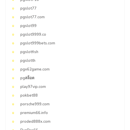
pgslot77
pgslot77.com
pgslot99
pgslot9999.co
pgslot999bets.com
pgslotfish
pgslotth
pgx62game.com
pgสล็อต
play97vip.com
pokbet88
porsche999.com
premium66.info
proded888x.com