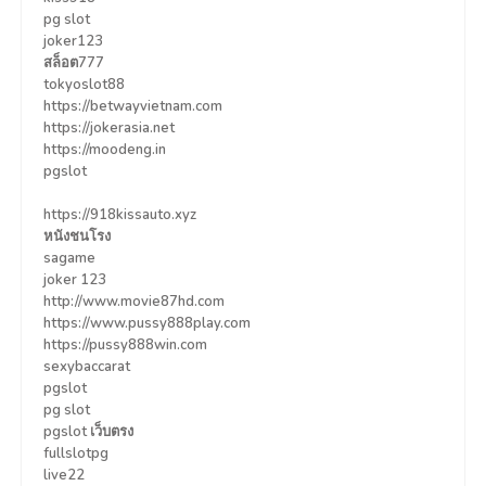
pg slot
joker123
สล็อต777
tokyoslot88
https://betwayvietnam.com
https://jokerasia.net
https://moodeng.in
pgslot
https://918kissauto.xyz
หนังชนโรง
sagame
joker 123
http://www.movie87hd.com
https://www.pussy888play.com
https://pussy888win.com
sexybaccarat
pgslot
pg slot
pgslot เว็บตรง
fullslotpg
live22