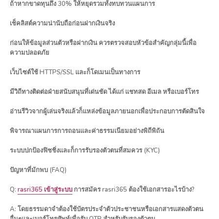
ถ้าหากขาดทุนถึง 30% ให้หยุดรวมทั้งทบทวนแผนการ
เช็คลิสต์ความน่านับถือก่อนฝากเงินจริง
ก่อนให้ข้อมูลส่วนตัวหรือฝากเงิน ควรตรวจสอบหัวข้อสำคัญกลุ่มนี้เพื่อ
ความปลอดภัย
เว็บไซต์ใช้ HTTPS/SSL และก็โดเมนเป็นทางการ
มีวิถีทางติดต่อฝ่ายสนับสนุนที่เด่นชัด ได้แก่ แชทสด อีเมล หรือเบอร์โทร
อ่านรีวิวจากผู้เล่นจริงแล้วก็แหล่งข้อมูลภายนอกเพื่อประกอบการตัดสินใจ
พิจารณาแผนการการถอนและค่าธรรมเนียมอย่างพิถีพิถัน
ระบบปกป้องฟิชชิ่งและก็การรับรองตัวตนที่สมควร (KYC)
ปัญหาที่มักพบ (FAQ)
Q:
rasri365 เข้าสู่ระบบ
การสมัคร rasri365 ต้องใช้เอกสารอะไรบ้าง?
A: โดยธรรมดาจำต้องใช้บัตรประจำตัวประชาชนหรือเอกสารแสดงตัวตน
อื่นๆและเบอร์โทรศัพท์เพื่อรับ OTP สำหรับรับรองตัวตน