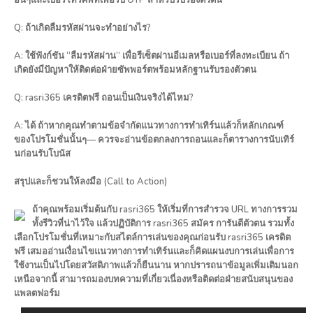
Q: ถ้าเกิดลืมรหัสผ่านจะทำอย่างไร?
A: ใช้ฟังก์ชัน “ลืมรหัสผ่าน” เพื่อรีเซ็ตผ่านอีเมลหรือเบอร์ที่ลงทะเบียน ถ้า
เกิดยังมีปัญหาให้ติดต่อฝ่ายซัพพอร์ตพร้อมหลักฐานรับรองตัวตน
Q: rasri365 เครดิตฟรี ถอนเป็นเงินจริงได้ไหม?
A: ได้ ถ้าหากคุณทำตามข้อจำกัดแนวทางการทำเทิร์นแล้วก็หลักเกณฑ์
ของโปรโมชั่นนั้นๆ— ควรจะอ่านข้อตกลงการถอนและก็ตารางการนับเทิร์
นก่อนรับโบนัส
สรุปและก็ชวนให้ลงมือ (Call to Action)
ถ้าคุณพร้อมเริ่มต้นกับ rasri365 ให้เริ่มที่การสำรวจ URL ทางการรวม
ทั้งรีวิวที่น่าไว้ใจ แล้วปฏิบัติการ rasri365 สมัคร การันตีตัวตน รวมทั้ง
เลือกโปรโมชั่นที่เหมาะกับสไตล์การเล่นของคุณก่อนรับ rasri365 เครดิต
ฟรี เสมออ่านเงื่อนไขแนวทางการทำเทิร์นและก็คิดแผนงบการเล่นเพื่อการ
ใช้งานเป็นไปโดยสวัสดิภาพแล้วก็ยืนนาน หากปรารถนาข้อมูลเพิ่มเติมนอก
เหนือจากนี้ สามารถมองบทความที่เกี่ยวเนื่องหรือติดต่อฝ่ายสนับสนุนของ
แพลตฟอร์ม