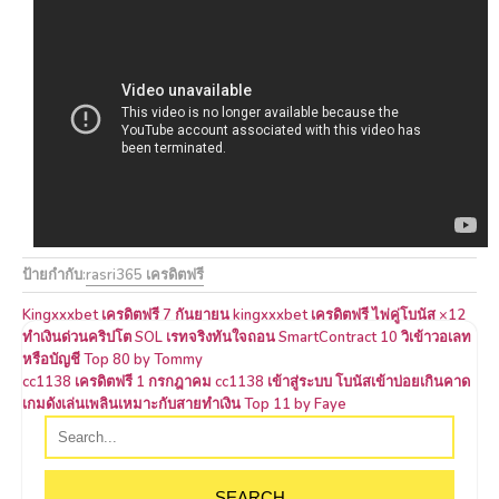
ป้ายกำกับ:
rasri365 เครดิตฟรี
แนะแนว
Kingxxxbet เครดิตฟรี 7 กันยายน kingxxxbet เครดิตฟรี ไพ่คู่โบนัส ×12
ทำเงินด่วนคริปโต SOL เรทจริงทันใจถอน SmartContract 10 วิเข้าวอเลท
เรื่อง
หรือบัญชี Top 80 by Tommy
cc1138 เครดิตฟรี 1 กรกฎาคม cc1138 เข้าสู่ระบบ โบนัสเข้าบ่อยเกินคาด
เกมดังเล่นเพลินเหมาะกับสายทำเงิน Top 11 by Faye