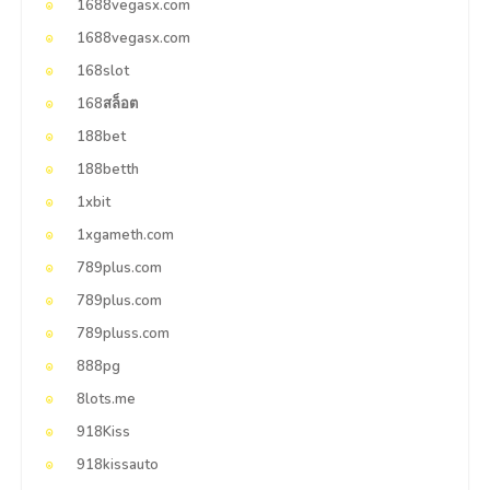
1688vegasx.com
1688vegasx.com
168slot
168สล็อต
188bet
188betth
1xbit
1xgameth.com
789plus.com
789plus.com
789pluss.com
888pg
8lots.me
918Kiss
918kissauto