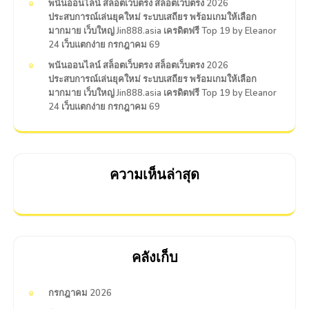
พนันออนไลน์ สล็อตเว็บตรง สล็อตเว็บตรง 2026
ประสบการณ์เล่นยุคใหม่ ระบบเสถียร พร้อมเกมให้เลือก
มากมาย เว็บใหญ่ Jin888.asia เครดิตฟรี Top 19 by Eleanor
24 เว็บแตกง่าย กรกฎาคม 69
พนันออนไลน์ สล็อตเว็บตรง สล็อตเว็บตรง 2026
ประสบการณ์เล่นยุคใหม่ ระบบเสถียร พร้อมเกมให้เลือก
มากมาย เว็บใหญ่ Jin888.asia เครดิตฟรี Top 19 by Eleanor
24 เว็บแตกง่าย กรกฎาคม 69
ความเห็นล่าสุด
คลังเก็บ
กรกฎาคม 2026