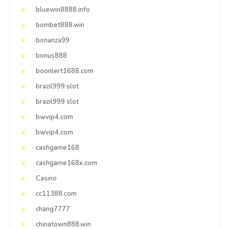
bluewin8888.info
bombet888.win
bonanza99
bonus888
boonlert1688.com
brazil999 slot
brazil999 slot
bwvip4.com
bwvip4.com
cashgame168
cashgame168x.com
Casino
cc11388.com
chang7777
chinatown888.win