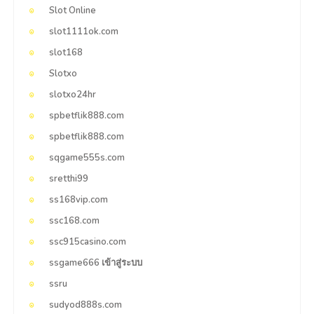
Slot Online
slot1111ok.com
slot168
Slotxo
slotxo24hr
spbetflik888.com
spbetflik888.com
sqgame555s.com
sretthi99
ss168vip.com
ssc168.com
ssc915casino.com
ssgame666 เข้าสู่ระบบ
ssru
sudyod888s.com