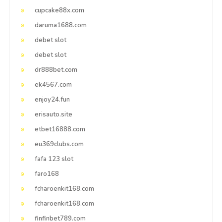
cupcake88x.com
daruma1688.com
debet slot
debet slot
dr888bet.com
ek4567.com
enjoy24.fun
erisauto.site
etbet16888.com
eu369clubs.com
fafa 123 slot
faro168
fcharoenkit168.com
fcharoenkit168.com
finfinbet789.com