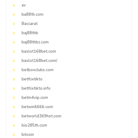
av
ba88th.com
Baccarat
baj88thb
baj88thbz.com
baslot168bet.com
baslot168bet.com/
betboxclubs.com
betflixtikto
betflixtikto.info
betm4vip.com
betwin6666.com
betworld369hot.com
bio285th.com
bitcoin