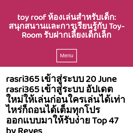
Skip
to
toy roof ห้องเล่นสำหรับเด็ก:
content
สนุกสนานและการเรียนรู้กับ Toy-
Room รับฝากเลี้ยงเด็กเล็ก
Menu
Menu
rasri365 เข้าสู่ระบบ 20 June
rasri365 เข้าสู่ระบบ อัปเดต
ใหม่ให้เล่นก่อนใครเล่นได้เท่า
ไหร่ก็ถอนได้เต็มทุกโปร
ออกแบบมาให้รับง่าย Top 47
by Reyes