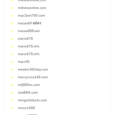
m4newonline.com
m4newonline.com
mac1bet789.com
macau69 สมัคร
macau888.win
mario678
mario678.info
mario678.info
mars95
meekin365day.com
mercyrosa168.com
mfj889xx.com
mia88th.com
mmgoldsbets.com
mono1688