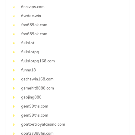
finnivips.com
fiwdee.win
fox689ok.com
fox689ok.com
fullslot
fullslotpg
fullslotpg168.com
funny18
gachawin168.com
gamehit8888.com
gaojing888
gem99ths.com
gem99ths.com
goatbetroyalcasino.com
goatza888fin.com