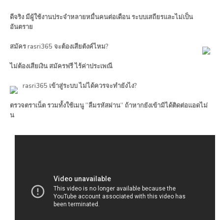
ดีจริง มีผู้ใช้งานประจำหลายหมื่นคนต่อเดือน ระบบเสถียรและไม่เป็น
อันตราย
สมัคร rasri365 จะต้องเสียตังค์ไหม?
ไม่ต้องเสียเงิน สมัครฟรี ไร้ค่าประเพณี
rasri365 เข้าสู่ระบบ ไม่ได้ควรจะทำยังไง?
ตรวจตราเน็ต รวมทั้งใช้เมนู “ลืมรหัสผ่าน” ถ้าหากยังเข้ามิได้ติดต่อแอดไม่
น