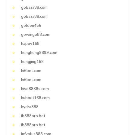
gobaza88.com
gobaza88.com
golden456
gowingo88.com
happy168
hengheng9899.com
hengjing168
hi6bet.com
hi6bet.com
hiso8888s.com
hubbet168.com
hydra888
ib888pro.bet
ib888pro.bet
infyplus888.com