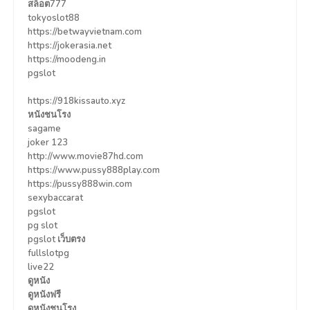
สล็อต777
tokyoslot88
https://betwayvietnam.com
https://jokerasia.net
https://moodeng.in
pgslot
https://918kissauto.xyz
หนังชนโรง
sagame
joker 123
http://www.movie87hd.com
https://www.pussy888play.com
https://pussy888win.com
sexybaccarat
pgslot
pg slot
pgslot เว็บตรง
fullslotpg
live22
ดูหนัง
ดูหนังฟรี
ดูหนังชนโรง