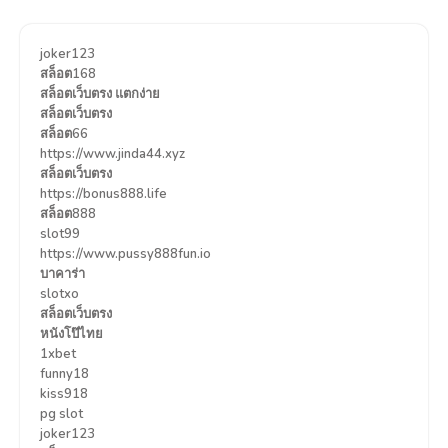
joker123
สล็อต168
สล็อตเว็บตรง แตกง่าย
สล็อตเว็บตรง
สล็อต66
https://www.jinda44.xyz
สล็อตเว็บตรง
https://bonus888.life
สล็อต888
slot99
https://www.pussy888fun.io
บาคาร่า
slotxo
สล็อตเว็บตรง
หนังโป๊ไทย
1xbet
funny18
kiss918
pg slot
joker123