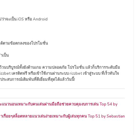
ไม่ว่าจะเป็น iOS หรือ Android
ได้ตามข้อตกลงของโปรโมชั่น
จำเป็น
ถ้วนบริบูรณ์ทั้งยังด้านเกม ความปลอดภัย โปรโมชั่น แล้วก็บริการระดับมือ
rizzbet เครดิตฟรี หรือเข้าใช้งานผ่านระบบ rizzbet เข้าสู่ระบบ ที่เร็วทันใจ
สบการณ์เดิมพันที่ดีเยี่ยมที่สุดได้แล้ววันนี้!
และแนวนอนเหมาะกับคนเล่นผ่านมือถือช่วยควบคุมงบการเล่น Top 54 by
าเรื่อยๆสล็อตหลายแนวเล่นง่ายเหมาะกับผู้เล่นทุกคน Top 51 by Sebastian