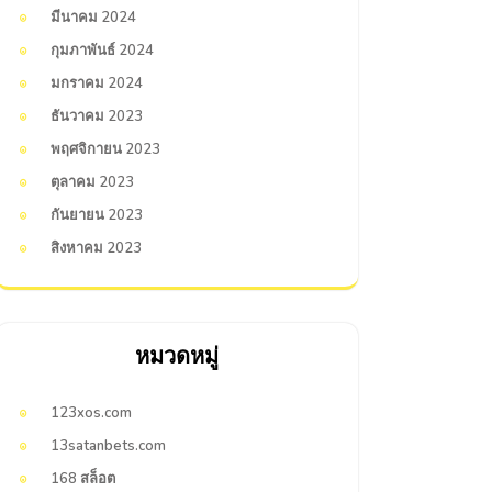
มีนาคม 2024
กุมภาพันธ์ 2024
มกราคม 2024
ธันวาคม 2023
พฤศจิกายน 2023
ตุลาคม 2023
กันยายน 2023
สิงหาคม 2023
หมวดหมู่
123xos.com
13satanbets.com
168 สล็อต