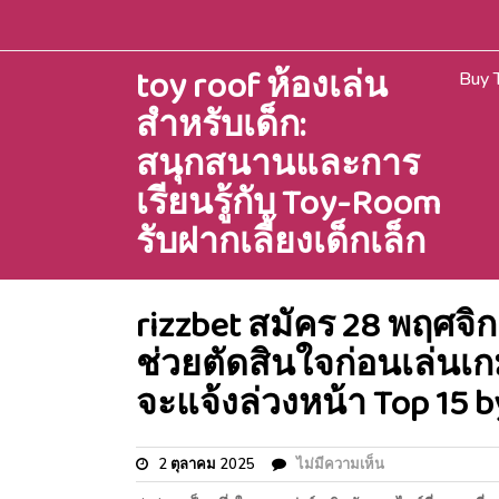
Skip
to
content
toy roof ห้องเล่น
Buy 
สำหรับเด็ก:
สนุกสนานและการ
เรียนรู้กับ Toy-Room
รับฝากเลี้ยงเด็กเล็ก
rizzbet สมัคร 28 พฤศจิ
ช่วยตัดสินใจก่อนเล่น
จะแจ้งล่วงหน้า Top 15 
2 ตุลาคม 2025
ไม่มีความเห็น