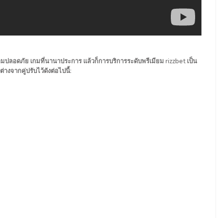
วามปลอดภัย เกมที่นานาประการ แล้วก็การบริการระดับพรีเมียม rizzbet เป็น
างจากคู่ปรับไว้ดังต่อไปนี้: