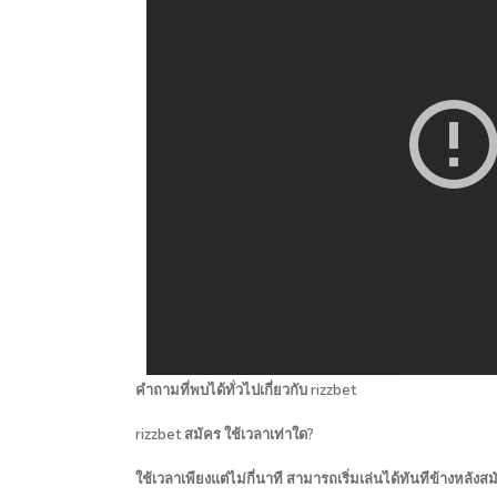
คำถามที่พบได้ทั่วไปเกี่ยวกับ rizzbet
rizzbet สมัคร ใช้เวลาเท่าใด?
ใช้เวลาเพียงแต่ไม่กี่นาที สามารถเริ่มเล่นได้ทันทีข้างหลังสม