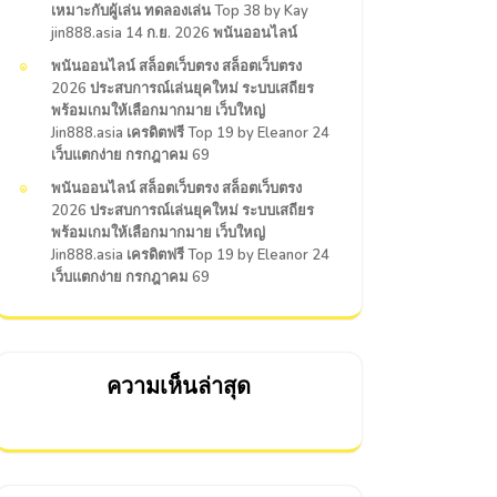
เหมาะกับผู้เล่น ทดลองเล่น Top 38 by Kay
jin888.asia 14 ก.ย. 2026 พนันออนไลน์
พนันออนไลน์ สล็อตเว็บตรง สล็อตเว็บตรง
2026 ประสบการณ์เล่นยุคใหม่ ระบบเสถียร
พร้อมเกมให้เลือกมากมาย เว็บใหญ่
Jin888.asia เครดิตฟรี Top 19 by Eleanor 24
เว็บแตกง่าย กรกฎาคม 69
พนันออนไลน์ สล็อตเว็บตรง สล็อตเว็บตรง
2026 ประสบการณ์เล่นยุคใหม่ ระบบเสถียร
พร้อมเกมให้เลือกมากมาย เว็บใหญ่
Jin888.asia เครดิตฟรี Top 19 by Eleanor 24
เว็บแตกง่าย กรกฎาคม 69
ความเห็นล่าสุด