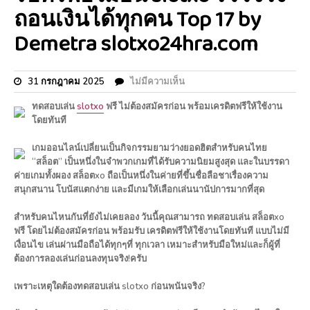
ถอนเงินได้ทุกคน Top 17 by
Demetra slotxo24hra.com
31 กรกฎาคม 2025
ไม่มีความเห็น
ทดสอบเล่น
slotxo
ฟรี ไม่ต้องสมัครก่อน พร้อมเครดิตฟรีให้ใช้งาน
โดยทันที
เกมออนไลน์เปลี่ยนเป็นกิจกรรมยามว่างยอดฮิตสำหรับคนไทย
“สล็อต” เป็นหนึ่งในจำพวกเกมที่ได้รับความนิยมสูงสุด และในบรรดา
ค่ายเกมทั้งผอง สล็อตxo ถือเป็นหนึ่งในค่ายที่ขึ้นชื่อลือชาเรื่องความ
สนุกสนาน โบนัสแตกง่าย และมีเกมให้เลือกเล่นนานัปการมากที่สุด
สำหรับคนไหนกันที่ยังไม่เคยลอง วันนี้คุณสามารถ ทดสอบเล่น สล็อตxo
ฟรี โดยไม่ต้องสมัครก่อน พร้อมรับ เครดิตฟรีให้ใช้งานโดยทันที แบบไม่มี
เงื่อนไข เล่นผ่านมือถือได้ทุกๆที่ ทุกเวลา เหมาะสำหรับมือใหม่และก็ผู้ที่
ต้องการลองเล่นก่อนลงทุนจริง!ครับ
เพราะเหตุใดต้องทดสอบเล่น slotxo ก่อนพนันจริง?