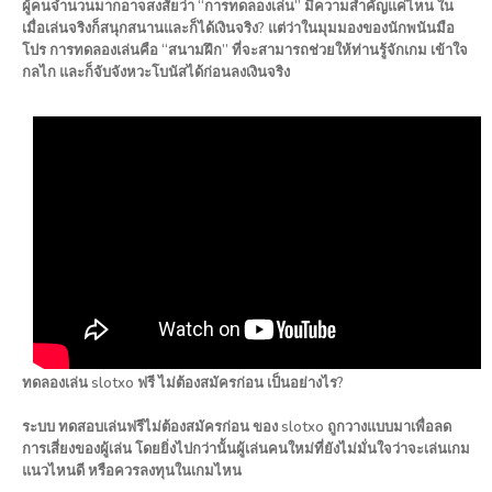
ผู้คนจำนวนมากอาจสงสัยว่า “การทดลองเล่น” มีความสำคัญแค่ไหน ใน
เมื่อเล่นจริงก็สนุกสนานและก็ได้เงินจริง? แต่ว่าในมุมมองของนักพนันมือ
โปร การทดลองเล่นคือ “สนามฝึก” ที่จะสามารถช่วยให้ท่านรู้จักเกม เข้าใจ
กลไก และก็จับจังหวะโบนัสได้ก่อนลงเงินจริง
ทดลองเล่น slotxo ฟรี ไม่ต้องสมัครก่อน เป็นอย่างไร?
ระบบ ทดสอบเล่นฟรีไม่ต้องสมัครก่อน ของ slotxo ถูกวางแบบมาเพื่อลด
การเสี่ยงของผู้เล่น โดยยิ่งไปกว่านั้นผู้เล่นคนใหม่ที่ยังไม่มั่นใจว่าจะเล่นเกม
แนวไหนดี หรือควรลงทุนในเกมไหน