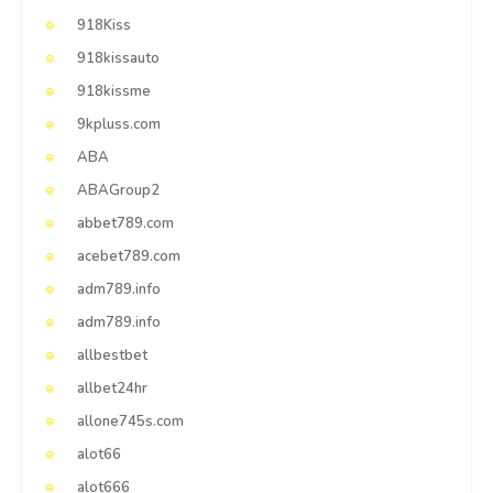
918Kiss
918kissauto
918kissme
9kpluss.com
ABA
ABAGroup2
abbet789.com
acebet789.com
adm789.info
adm789.info
allbestbet
allbet24hr
allone745s.com
alot66
alot666