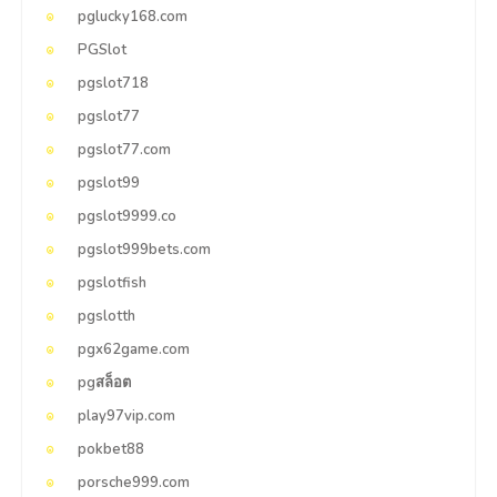
pglucky168.com
PGSlot
pgslot718
pgslot77
pgslot77.com
pgslot99
pgslot9999.co
pgslot999bets.com
pgslotfish
pgslotth
pgx62game.com
pgสล็อต
play97vip.com
pokbet88
porsche999.com