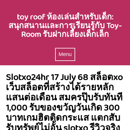
Skip
to
toy roof ห้องเล่นสำหรับเด็ก:
content
สนุกสนานและการเรียนรู้กับ Toy-
Room รับฝากเลี้ยงเด็กเล็ก
Menu
Menu
Slotxo24hr 17 July 68 สล็อตxo
เว็บสล็อตที่สร้างได้รายหลัก
แสนต่อเดือน สมครปุ๊บรับทันที
1,000 รับของขวัญวันเกิด 300
บาทเกมฮิตติดกระแส แตกสับ
รับทรัพย์ไม่อั้น slotxo รีวิวจริง