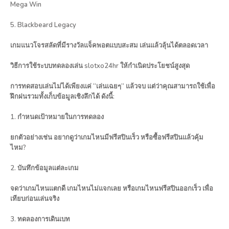
Mega Win
5. Blackbeard Legacy
เกมแนวโจรสลัดที่มีรางวัลแจ็คพอตแบบสะสม เล่นแล้วลุ้นได้ตลอดเวลา
วิธีการใช้ระบบทดลองเล่น slotxo24hr ให้กำเนิดประโยชน์สูงสุด
การทดสอบเล่นไม่ได้เพียงแค่ “เล่นเฉยๆ” แล้วจบ แต่ว่าคุณสามารถใช้เพื่อ
ฝึกฝนรวมทั้งเก็บข้อมูลเชิงลึกได้ ดังนี้:
1. กำหนดเป้าหมายในการทดลอง
ยกตัวอย่างเช่น อยากดูว่าเกมไหนมีฟรีสปินเร็ว หรือซื้อฟรีสปินแล้วคุ้ม
ไหม?
2. บันทึกข้อมูลแต่ละเกม
จดว่าเกมไหนแตกดี เกมไหนไม่แจกเลย หรือเกมไหนฟรีสปินออกเร็ว เพื่อ
เทียบก่อนเล่นจริง
3. ทดลองการเดินเบท