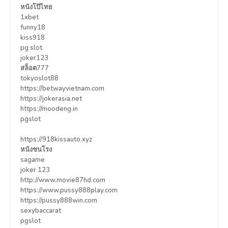
หนังโป๊ไทย
1xbet
funny18
kiss918
pg slot
joker123
สล็อต777
tokyoslot88
https://betwayvietnam.com
https://jokerasia.net
https://moodeng.in
pgslot
https://918kissauto.xyz
หนังชนโรง
sagame
joker 123
http://www.movie87hd.com
https://www.pussy888play.com
https://pussy888win.com
sexybaccarat
pgslot