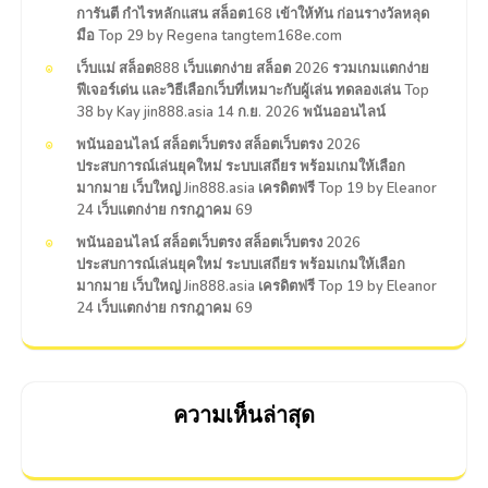
การันตี กำไรหลักแสน สล็อต168 เข้าให้ทัน ก่อนรางวัลหลุด
มือ Top 29 by Regena tangtem168e.com
เว็บแม่ สล็อต888 เว็บแตกง่าย สล็อต 2026 รวมเกมแตกง่าย
ฟีเจอร์เด่น และวิธีเลือกเว็บที่เหมาะกับผู้เล่น ทดลองเล่น Top
38 by Kay jin888.asia 14 ก.ย. 2026 พนันออนไลน์
พนันออนไลน์ สล็อตเว็บตรง สล็อตเว็บตรง 2026
ประสบการณ์เล่นยุคใหม่ ระบบเสถียร พร้อมเกมให้เลือก
มากมาย เว็บใหญ่ Jin888.asia เครดิตฟรี Top 19 by Eleanor
24 เว็บแตกง่าย กรกฎาคม 69
พนันออนไลน์ สล็อตเว็บตรง สล็อตเว็บตรง 2026
ประสบการณ์เล่นยุคใหม่ ระบบเสถียร พร้อมเกมให้เลือก
มากมาย เว็บใหญ่ Jin888.asia เครดิตฟรี Top 19 by Eleanor
24 เว็บแตกง่าย กรกฎาคม 69
ความเห็นล่าสุด