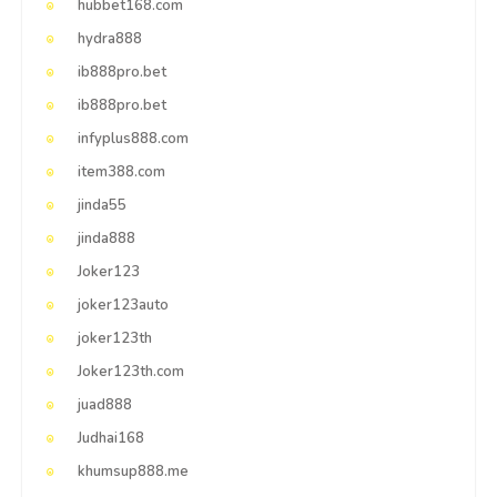
hubbet168.com
hydra888
ib888pro.bet
ib888pro.bet
infyplus888.com
item388.com
jinda55
jinda888
Joker123
joker123auto
joker123th
Joker123th.com
juad888
Judhai168
khumsup888.me