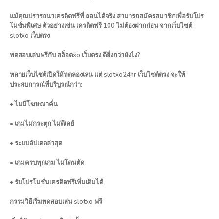
แม้คุณปรารถนาเครดิตฟรีที่ ถอนได้จริง สามารถสมัครสมาชิกเพื่อรับโปร
โมชั่นพิเศษ ตัวอย่างเช่น เครดิตฟรี 100 ไม่ต้องฝากก่อน จากเว็บไซต์
slotxo เว็บตรง
ทดสอบเล่นฟรีกับ สล็อตxo เว็บตรง ดียิ่งกว่ายังไง?
หลายเว็บไซต์เปิดให้ทดลองเล่น แต่ slotxo24hr เว็บไซต์ตรง จะให้
ประสบการณ์ที่บริบูรณ์กว่า:
• ไม่มีโฆษณาคั่น
• เกมไม่กระตุก ไม่ดีเลย์
• ระบบอัปเดตล่าสุด
• เกมครบทุกเกม ไม่โดนตัด
• รับโปรโมชั่นเครดิตฟรีเพิ่มเติมได้
กรรมวิธีเริ่มทดสอบเล่น slotxo ฟรี