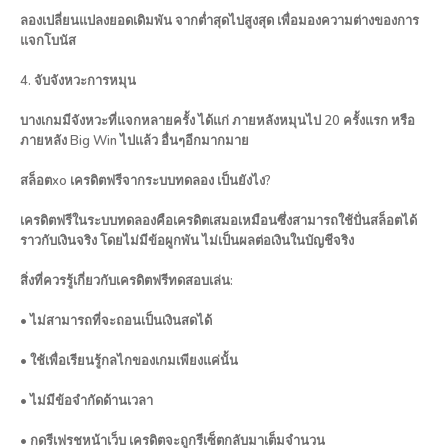
ลองเปลี่ยนแปลงยอดเดิมพัน จากต่ำสุดไปสูงสุด เพื่อมองความต่างของการ
แจกโบนัส
4. จับจังหวะการหมุน
บางเกมมีจังหวะที่แจกหลายครั้ง ได้แก่ ภายหลังหมุนไป 20 ครั้งแรก หรือ
ภายหลัง Big Win ไปแล้ว อื่นๆอีกมากมาย
สล็อตxo เครดิตฟรีจากระบบทดลอง เป็นยังไง?
เครดิตฟรีในระบบทดลองคือเครดิตเสมอเหมือนซึ่งสามารถใช้ปั่นสล็อตได้
ราวกับเงินจริง โดยไม่มีข้อผูกพัน ไม่เป็นผลต่อเงินในบัญชีจริง
สิ่งที่ควรรู้เกี่ยวกับเครดิตฟรีทดสอบเล่น:
• ไม่สามารถที่จะถอนเป็นเงินสดได้
• ใช้เพื่อเรียนรู้กลไกของเกมเพียงแค่นั้น
• ไม่มีข้อจำกัดด้านเวลา
• กดรีเฟรชหน้าเว็บ เครดิตจะถูกรีเซ็ตกลับมาเต็มจำนวน