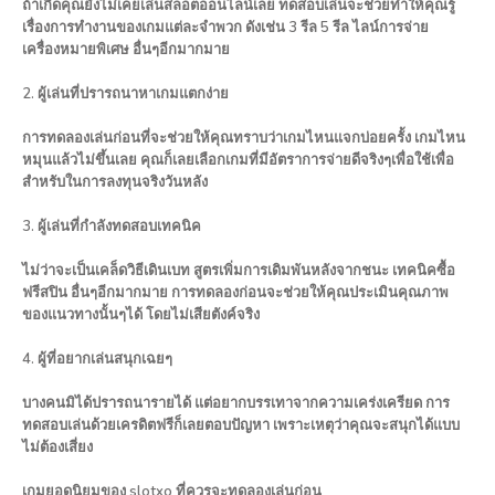
ถ้าเกิดคุณยังไม่เคยเล่นสล็อตออนไลน์เลย ทดสอบเล่นจะช่วยทำให้คุณรู้
เรื่องการทำงานของเกมแต่ละจำพวก ดังเช่น 3 รีล 5 รีล ไลน์การจ่าย
เครื่องหมายพิเศษ อื่นๆอีกมากมาย
2. ผู้เล่นที่ปรารถนาหาเกมแตกง่าย
การทดลองเล่นก่อนที่จะช่วยให้คุณทราบว่าเกมไหนแจกบ่อยครั้ง เกมไหน
หมุนแล้วไม่ขึ้นเลย คุณก็เลยเลือกเกมที่มีอัตราการจ่ายดีจริงๆเพื่อใช้เพื่อ
สำหรับในการลงทุนจริงวันหลัง
3. ผู้เล่นที่กำลังทดสอบเทคนิค
ไม่ว่าจะเป็นเคล็ดวิธีเดินเบท สูตรเพิ่มการเดิมพันหลังจากชนะ เทคนิคซื้อ
ฟรีสปิน อื่นๆอีกมากมาย การทดลองก่อนจะช่วยให้คุณประเมินคุณภาพ
ของแนวทางนั้นๆได้ โดยไม่เสียตังค์จริง
4. ผู้ที่อยากเล่นสนุกเฉยๆ
บางคนมิได้ปรารถนารายได้ แต่อยากบรรเทาจากความเคร่งเครียด การ
ทดสอบเล่นด้วยเครดิตฟรีก็เลยตอบปัญหา เพราะเหตุว่าคุณจะสนุกได้แบบ
ไม่ต้องเสี่ยง
เกมยอดนิยมของ slotxo ที่ควรจะทดลองเล่นก่อน