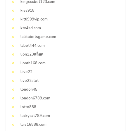
kingxxxbet123.com
kiss918
kitti999vip.com
ktv4sd.com
lalikabetsgame.com
lcbet444.com
lion123สล็อต
lionth168.com
Live22
live22slot
london45
london6789.com
lotto888
luckycat789.com
luis16888.com