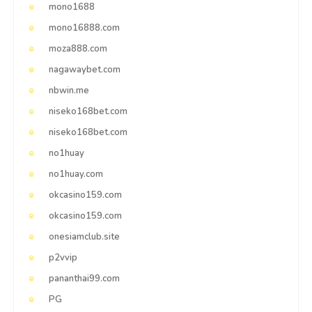
mono1688
mono16888.com
moza888.com
nagawaybet.com
nbwin.me
niseko168bet.com
niseko168bet.com
no1huay
no1huay.com
okcasino159.com
okcasino159.com
onesiamclub.site
p2vvip
pananthai99.com
PG