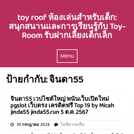
Skip
to
toy roof ห้องเล่นสำหรับเด็ก:
content
สนุกสนานและการเรียนรู้กับ Toy-
Room รับฝากเลี้ยงเด็กเล็ก
Menu
Menu
ป้ายกำกับ:
จินดา55
จินดา55 เวปไซต์ใหญ่ พนันเว็บเปิดใหม่
pgslot เว็บตรง เครดิตฟรี Top 19 by Micah
jinda55 jinda55.run 5 ต.ค. 2567
30 กรกฎาคม 2024
ไม่มีความเห็น