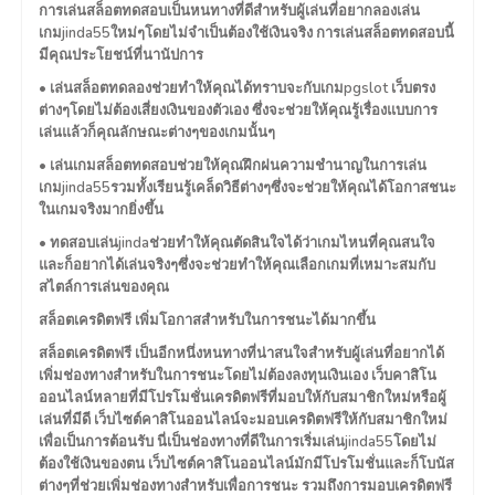
การเล่นสล็อตทดสอบเป็นหนทางที่ดีสำหรับผู้เล่นที่อยากลองเล่น
เกมjinda55ใหม่ๆโดยไม่จำเป็นต้องใช้เงินจริง การเล่นสล็อตทดสอบนี้
มีคุณประโยชน์ที่นานัปการ
• เล่นสล็อตทดลองช่วยทำให้คุณได้ทราบจะกับเกมpgslot เว็บตรง
ต่างๆโดยไม่ต้องเสี่ยงเงินของตัวเอง ซึ่งจะช่วยให้คุณรู้เรื่องแบบการ
เล่นแล้วก็คุณลักษณะต่างๆของเกมนั้นๆ
• เล่นเกมสล็อตทดสอบช่วยให้คุณฝึกฝนความชำนาญในการเล่น
เกมjinda55รวมทั้งเรียนรู้เคล็ดวิธีต่างๆซึ่งจะช่วยให้คุณได้โอกาสชนะ
ในเกมจริงมากยิ่งขึ้น
• ทดสอบเล่นjindaช่วยทำให้คุณตัดสินใจได้ว่าเกมไหนที่คุณสนใจ
และก็อยากได้เล่นจริงๆซึ่งจะช่วยทำให้คุณเลือกเกมที่เหมาะสมกับ
สไตล์การเล่นของคุณ
สล็อตเครดิตฟรี เพิ่มโอกาสสำหรับในการชนะได้มากขึ้น
สล็อตเครดิตฟรี เป็นอีกหนึ่งหนทางที่น่าสนใจสำหรับผู้เล่นที่อยากได้
เพิ่มช่องทางสำหรับในการชนะโดยไม่ต้องลงทุนเงินเอง เว็บคาสิโน
ออนไลน์หลายที่มีโปรโมชั่นเครดิตฟรีที่มอบให้กับสมาชิกใหม่หรือผู้
เล่นที่มีดี เว็บไซต์คาสิโนออนไลน์จะมอบเครดิตฟรีให้กับสมาชิกใหม่
เพื่อเป็นการต้อนรับ นี่เป็นช่องทางที่ดีในการเริ่มเล่นjinda55โดยไม่
ต้องใช้เงินของตน เว็บไซต์คาสิโนออนไลน์มักมีโปรโมชั่นและก็โบนัส
ต่างๆที่ช่วยเพิ่มช่องทางสำหรับเพื่อการชนะ รวมถึงการมอบเครดิตฟรี