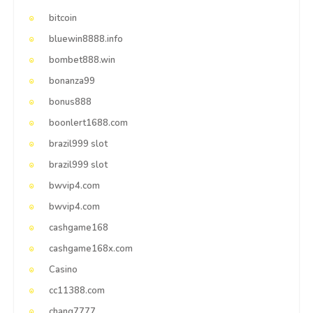
bitcoin
bluewin8888.info
bombet888.win
bonanza99
bonus888
boonlert1688.com
brazil999 slot
brazil999 slot
bwvip4.com
bwvip4.com
cashgame168
cashgame168x.com
Casino
cc11388.com
chang7777