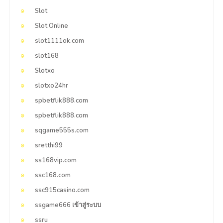
Slot
Slot Online
slot1111ok.com
slot168
Slotxo
slotxo24hr
spbetflik888.com
spbetflik888.com
sqgame555s.com
sretthi99
ss168vip.com
ssc168.com
ssc915casino.com
ssgame666 เข้าสู่ระบบ
ssru