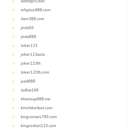
ib888pro.bet
infyplus888.com
item388.com
jinda55
jinda888
Joker123
joker123auto
joker123th
Joker123th.com
juad888
Judhai168
khumsup888.me
kimchibetbet.com
kingromans789.com
kingxxxbet123.com