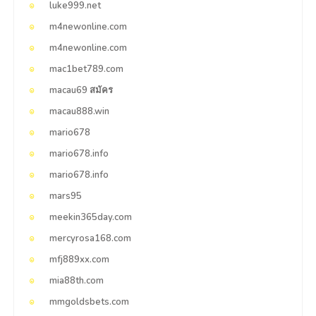
luke999.net
m4newonline.com
m4newonline.com
mac1bet789.com
macau69 สมัคร
macau888.win
mario678
mario678.info
mario678.info
mars95
meekin365day.com
mercyrosa168.com
mfj889xx.com
mia88th.com
mmgoldsbets.com