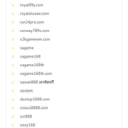
royal99y.com
royaleluxee.com
run24pro.com
runway789s.com
s2kgamewin.com
sagame
sagame168
sagame168th
sagame168th.com
sawan888 เครดิตฟรี
sbobet
sbotop1688.com
sclass8888.com
scr888
sexy168