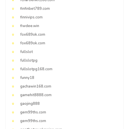
fcharoenkit168.com
finfinbet789.com
finnivips.com
fiwdee.win
fox689ok.com
fox689ok.com
fullslot
fullslotpg
fullslotpg168.com
funny18
gachawin168.com
gamehit8888.com
gaojing888
gem99ths.com
gem99ths.com