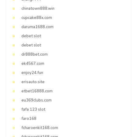
chinatown888.win
cupcake88x.com
daruma1688.com
debet slot
debet slot
dr888bet.com
ek4567.com
enjoy24.fun
erisauto.site
etbet16888.com
eu369clubs.com
fafa 123 slot
faro168
fcharoenkit168.com