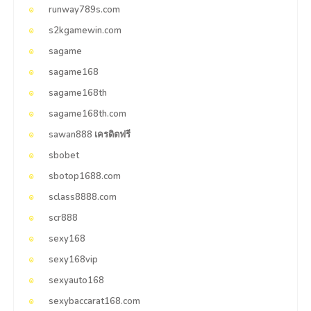
runway789s.com
s2kgamewin.com
sagame
sagame168
sagame168th
sagame168th.com
sawan888 เครดิตฟรี
sbobet
sbotop1688.com
sclass8888.com
scr888
sexy168
sexy168vip
sexyauto168
sexybaccarat168.com