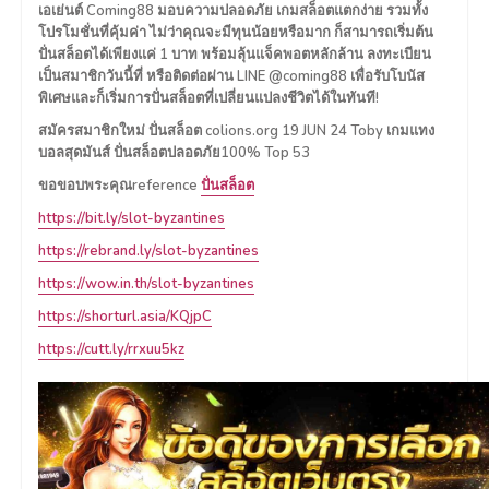
เอเย่นต์ Coming88 มอบความปลอดภัย เกมสล็อตแตกง่าย รวมทั้ง
โปรโมชั่นที่คุ้มค่า ไม่ว่าคุณจะมีทุนน้อยหรือมาก ก็สามารถเริ่มต้น
ปั่นสล็อตได้เพียงแค่ 1 บาท พร้อมลุ้นแจ็คพอตหลักล้าน ลงทะเบียน
เป็นสมาชิกวันนี้ที่ หรือติดต่อผ่าน LINE @coming88 เพื่อรับโบนัส
พิเศษและก็เริ่มการปั่นสล็อตที่เปลี่ยนแปลงชีวิตได้ในทันที!
สมัครสมาชิกใหม่ ปั่นสล็อต colions.org 19 JUN 24 Toby เกมแทง
บอลสุดมันส์ ปั่นสล็อตปลอดภัย100% Top 53
ขอขอบพระคุณreference
ปั่นสล็อต
https://bit.ly/slot-byzantines
https://rebrand.ly/slot-byzantines
https://wow.in.th/slot-byzantines
https://shorturl.asia/KQjpC
https://cutt.ly/rrxuu5kz