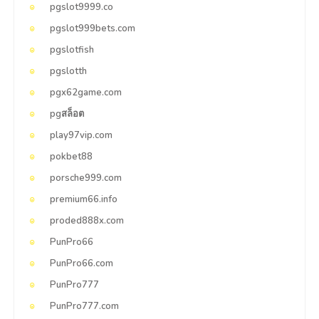
pgslot9999.co
pgslot999bets.com
pgslotfish
pgslotth
pgx62game.com
pgสล็อต
play97vip.com
pokbet88
porsche999.com
premium66.info
proded888x.com
PunPro66
PunPro66.com
PunPro777
PunPro777.com