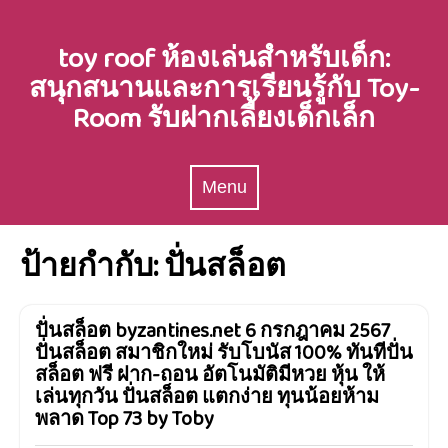
Skip
to
toy roof ห้องเล่นสำหรับเด็ก:
content
สนุกสนานและการเรียนรู้กับ Toy-
Room รับฝากเลี้ยงเด็กเล็ก
Menu
Menu
ป้ายกำกับ:
ปั่นสล็อต
ปั่นสล็อต byzantines.net 6 กรกฎาคม 2567
ปั่นสล็อต สมาชิกใหม่ รับโบนัส 100% ทันทีปั่น
สล็อต ฟรี ฝาก-ถอน อัตโนมัติมีหวย หุ้น ให้
เล่นทุกวัน ปั่นสล็อต แตกง่าย ทุนน้อยห้าม
พลาด Top 73 by Toby