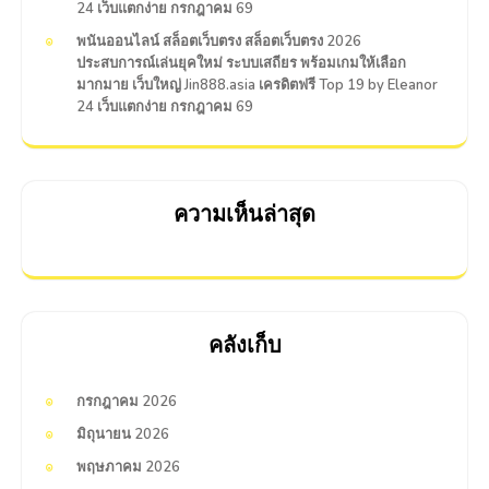
24 เว็บแตกง่าย กรกฎาคม 69
พนันออนไลน์ สล็อตเว็บตรง สล็อตเว็บตรง 2026
ประสบการณ์เล่นยุคใหม่ ระบบเสถียร พร้อมเกมให้เลือก
มากมาย เว็บใหญ่ Jin888.asia เครดิตฟรี Top 19 by Eleanor
24 เว็บแตกง่าย กรกฎาคม 69
ความเห็นล่าสุด
คลังเก็บ
กรกฎาคม 2026
มิถุนายน 2026
พฤษภาคม 2026