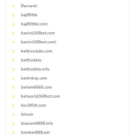
Baccarat
baj88thb
baj88thbz.com
baslot168bet.com
baslot168bet.com/
betboxclubs.com
betflixtikto
betflixtikto.info
betm4vip.com
betwin6666.com
betworld369hot.com
bio285th.com
bitcoin
bluewin8888.info
bombet888.win