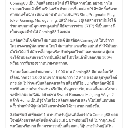
Coming88 เป็น เว็บสล็อตออนไลน์ ที่ได้รับความนิยมอย่างมากใน
ประเทศไทยแล้วก็ทั่วทวีปเอเชีย ด้วยการเชื่อมต่อ API ลิขสิทธิ์แท้จาก
ค่ายเกมชั้นนำระดับนานาชาติ อย่างเช่น PG Slot, Pragmatic Play,
Joker Gaming, Microgaming, แล้วก็ NetEnt ผู้เล่นสามารถมั่นใจได้
ว่าเกมทุกเกมมีคุณภาพสูงแล้วก็มีอัตราการจ่าย (RTP) ที่เป็นกลาง นี่
เป็นเหตุผลที่ทำให้ Coming88 โดดเด่น
1.สล็อตเว็บไซต์ตรง ไม่ผ่านเอเย่นต์ ปั่นสล็อต Coming88 ให้บริการ
โดยตรงจากผู้พัฒนาเกม โดยไม่ผ่านตัวกลางหรือเอเย่นต์ ทำให้มั่นอก
มั่นใจได้ว่าไม่มีการล็อกยูสหรือปรับปรุงแก้ไขคำตอบของเกม ผู้เล่น
จะได้รับประสบการณ์การปั่นสล็อตที่โปร่งใสแล้วก็ปลอดภัย 100%
พร้อมการรับรองจากหน่วยงานสากล.
2.เกมสล็อตแตกง่ายมากกว่า 1,000 เกม Coming88 มีเกมสล็อตให้
เลือกมากกว่า 1,000 เกมจากค่ายดังกว่า 42 ค่าย ครอบคลุมทุกสไตล์
การเล่น ไม่ว่าจะเป็นสล็อตคลาสสิก สล็อตวิดีโอ 3D หรือสล็อตที่มีฟี
พบร์พิเศษ ยกตัวอย่างเช่น ฟรีสปิน, ตัวคูณรางวัล, และแจ็คพอตโปรเก
รสซีฟ เกมยอดนิยม อย่างเช่น Sweet Bonanza, Mahjong Ways 2,
แล้วก็ Roma เป็นที่รู้จักในเรื่อง สล็อตแตกง่าย และก็โบนัสที่แตกบ่อย
ครั้ง ช่วยทำให้ผู้เล่นได้โอกาสทำเงินได้ง่ายดายมากยิ่งขึ้น.
3.เดิมพันเริ่มเพียงแค่ 1 บาท สำหรับผู้เล่นที่มีงบจำกัด Coming88 ตอบ
โจทย์ด้วยการเดิมพันขั้นต่ำเพียงแต่ 1 บาทต่อเพย์ไลน์ ไม่ว่าคุณจะมี
ทุนน้อยหรือมาก ก็สามารถร่วมปั่นสล็อตและก็ลุ้นรางวัลใหญ่ได้ใน