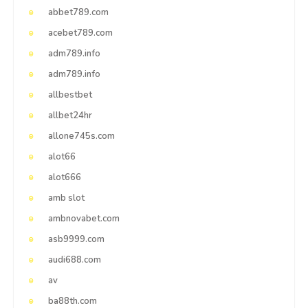
abbet789.com
acebet789.com
adm789.info
adm789.info
allbestbet
allbet24hr
allone745s.com
alot66
alot666
amb slot
ambnovabet.com
asb9999.com
audi688.com
av
ba88th.com