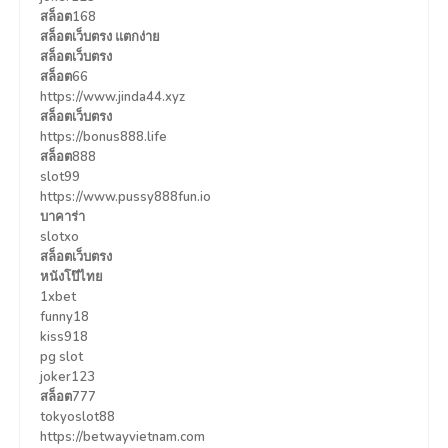
สล็อต168
สล็อตเว็บตรง แตกง่าย
สล็อตเว็บตรง
สล็อต66
https://www.jinda44.xyz
สล็อตเว็บตรง
https://bonus888.life
สล็อต888
slot99
https://www.pussy888fun.io
บาคาร่า
slotxo
สล็อตเว็บตรง
หนังโป๊ไทย
1xbet
funny18
kiss918
pg slot
joker123
สล็อต777
tokyoslot88
https://betwayvietnam.com