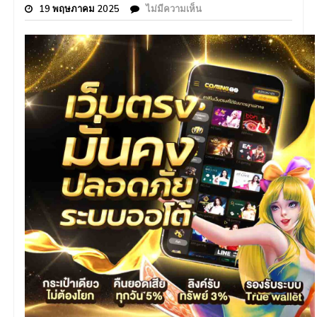
19 พฤษภาคม 2025
ไม่มีความเห็น