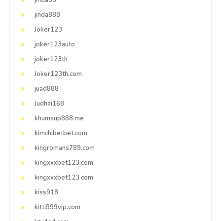
jinda888
Joker123
joker123auto
joker123th
Joker123th.com
juad888
Judhai168
khumsup888.me
kimchibetbet.com
kingromans789.com
kingxxxbet123.com
kingxxxbet123.com
kiss918
kitti999vip.com