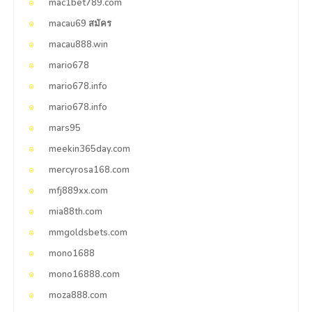
mac1bet789.com
macau69 สมัคร
macau888.win
mario678
mario678.info
mario678.info
mars95
meekin365day.com
mercyrosa168.com
mfj889xx.com
mia88th.com
mmgoldsbets.com
mono1688
mono16888.com
moza888.com