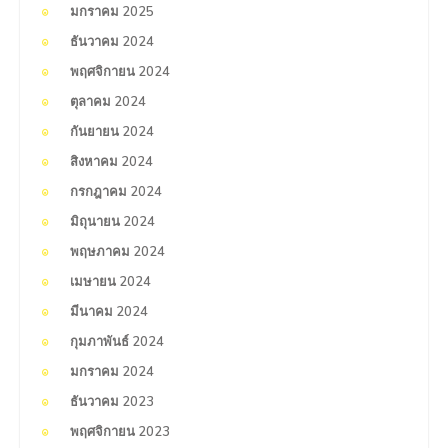
มกราคม 2025
ธันวาคม 2024
พฤศจิกายน 2024
ตุลาคม 2024
กันยายน 2024
สิงหาคม 2024
กรกฎาคม 2024
มิถุนายน 2024
พฤษภาคม 2024
เมษายน 2024
มีนาคม 2024
กุมภาพันธ์ 2024
มกราคม 2024
ธันวาคม 2023
พฤศจิกายน 2023