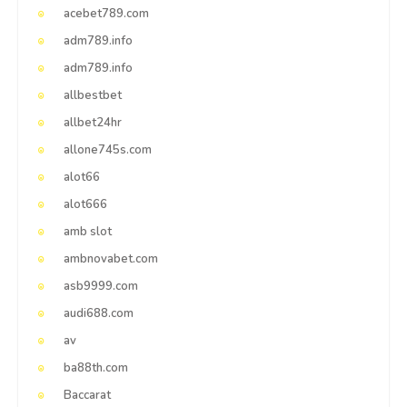
acebet789.com
adm789.info
adm789.info
allbestbet
allbet24hr
allone745s.com
alot66
alot666
amb slot
ambnovabet.com
asb9999.com
audi688.com
av
ba88th.com
Baccarat