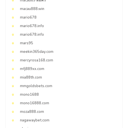
macau69 สมัคร
macau888.win
mario678
mario678.info
mario678.info
mars95
meekin365day.com
mercyrosa168.com
mfj889xx.com
mia88th.com
mmgoldsbets.com
mono1688
mono16888.com
moza888.com
nagawaybet.com