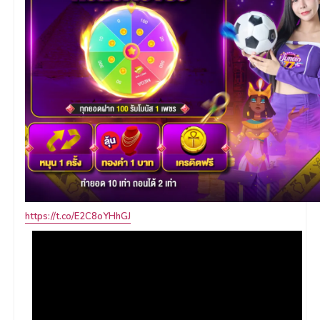
https://t.co/E2C8oYHhGJ