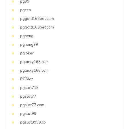
pg99
pgceo
pggold168bet.com
pggold168bet.com
pgheng
pgheng99
pgjoker
pglucky168.com
pglucky168.com
PGSlot
pgslot718
pgslot77
pgslot77.com
pgslot99
pgslot9999.co