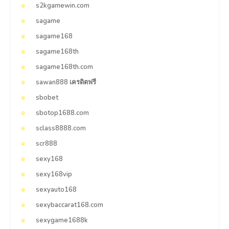
s2kgamewin.com
sagame
sagame168
sagame168th
sagame168th.com
sawan888 เครดิตฟรี
sbobet
sbotop1688.com
sclass8888.com
scr888
sexy168
sexy168vip
sexyauto168
sexybaccarat168.com
sexygame1688k