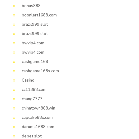
bonus888
boonlert1688.com
brazil999 slot
brazil999 slot
bwvip4.com
bwvip4.com
cashgame168
cashgame168x.com
Casino
cc11388.com
chang7777
chinatown888.win
cupcake88x.com
daruma1688.com
debet slot