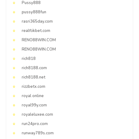
Pussy888
pussy888fun
rasri365day.com
realflikbet.com
RENO88WIN.COM
RENO88WIN.COM
rich818
rich8188.com
rich8188.net
rizzbetx.com
royal online
royal99y.com
royaleluxee.com
run24pro.com
runway789s.com