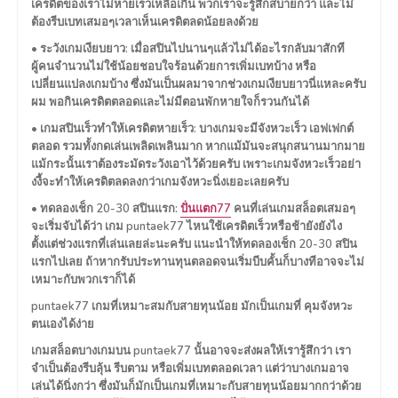
เครดิตของเราไม่หายเร็วเหลือเกิน พวกเราจะรู้สึกสบายกว่า และไม่
ต้องรีบเบทเสมอๆเวลาเห็นเครดิตลดน้อยลงด้วย
• ระวังเกมเงียบยาว: เมื่อสปินไปนานๆแล้วไม่ได้อะไรกลับมาสักที
ผู้คนจำนวนไม่ใช้น้อยชอบใจร้อนด้วยการเพิ่มเบทบ้าง หรือ
เปลี่ยนแปลงเกมบ้าง ซึ่งมันเป็นผลมาจากช่วงเกมเงียบยาวนี่แหละครับ
ผม พอกินเครดิตตลอดและไม่มีตอนพักหายใจก็รวนกันได้
• เกมสปินเร็วทำให้เครดิตหายเร็ว: บางเกมจะมีจังหวะเร็ว เอฟเฟกต์
ตลอด รวมทั้งกดเล่นเพลิดเพลินมาก หากแม้มันจะสนุกสนานมากมาย
แม้กระนั้นเราต้องระมัดระวังเอาไว้ด้วยครับ เพราะเกมจังหวะเร็วอย่า
งงี้จะทำให้เครดิตลดลงกว่าเกมจังหวะนิ่งเยอะเลยครับ
• ทดลองเช็ก 20-30 สปินแรก:
ปั่นแตก77
คนที่เล่นเกมสล็อตเสมอๆ
จะเริ่มจับได้ว่า เกม puntaek77 ไหนใช้เครดิตเร็วหรือช้ายังยังไง
ตั้งแต่ช่วงแรกที่เล่นเลยล่ะนะครับ แนะนำให้ทดลองเช็ก 20-30 สปิน
แรกไปเลย ถ้าหากรับประทานทุนตลอดจนเริ่มบีบคั้นก็บางทีอาจจะไม่
เหมาะกับพวกเราก็ได้
puntaek77 เกมที่เหมาะสมกับสายทุนน้อย มักเป็นเกมที่ คุมจังหวะ
ตนเองได้ง่าย
เกมสล็อตบางเกมบน puntaek77 นั้นอาจจะส่งผลให้เรารู้สึกว่า เรา
จำเป็นต้องรีบลุ้น รีบตาม หรือเพิ่มเบทตลอดเวลา แต่ว่าบางเกมอาจ
เล่นได้นิ่งกว่า ซึ่งมันก็มักเป็นเกมที่เหมาะกับสายทุนน้อยมากกว่าด้วย