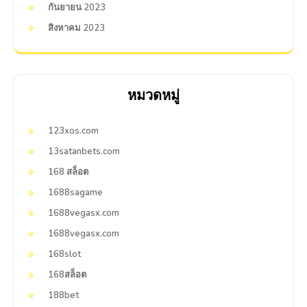
กันยายน 2023
สิงหาคม 2023
หมวดหมู่
123xos.com
13satanbets.com
168 สล็อต
1688sagame
1688vegasx.com
1688vegasx.com
168slot
168สล็อต
188bet