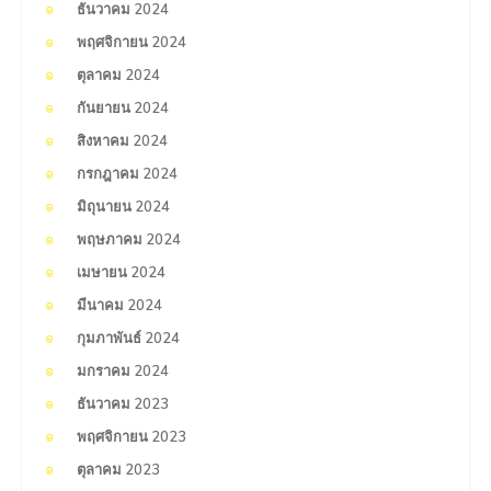
ธันวาคม 2024
พฤศจิกายน 2024
ตุลาคม 2024
กันยายน 2024
สิงหาคม 2024
กรกฎาคม 2024
มิถุนายน 2024
พฤษภาคม 2024
เมษายน 2024
มีนาคม 2024
กุมภาพันธ์ 2024
มกราคม 2024
ธันวาคม 2023
พฤศจิกายน 2023
ตุลาคม 2023