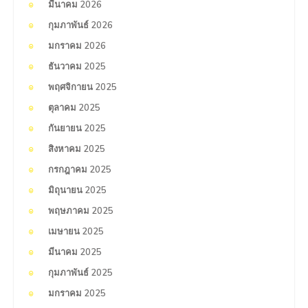
มีนาคม 2026
กุมภาพันธ์ 2026
มกราคม 2026
ธันวาคม 2025
พฤศจิกายน 2025
ตุลาคม 2025
กันยายน 2025
สิงหาคม 2025
กรกฎาคม 2025
มิถุนายน 2025
พฤษภาคม 2025
เมษายน 2025
มีนาคม 2025
กุมภาพันธ์ 2025
มกราคม 2025