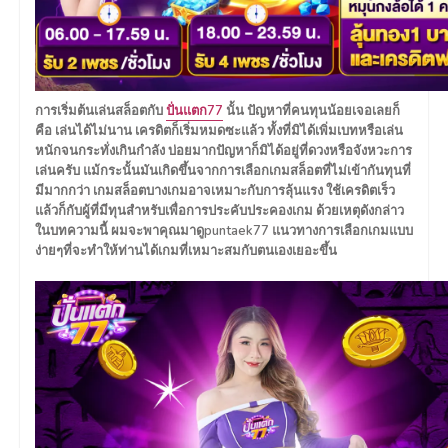
การเริ่มต้นเล่นสล็อตกับ
ปั่นแตก77
นั้น ปัญหาที่คนทุนน้อยเจอเลยก็
คือ เล่นได้ไม่นาน เครดิตก็เริ่มหมดซะแล้ว ทั้งที่มิได้เพิ่มเบทหรือเล่น
หนักจนกระทั่งเกินกำลัง บ่อยมากปัญหาก็มิได้อยู่ที่ดวงหรือจังหวะการ
เล่นครับ แม้กระนั้นมันเกิดขึ้นจากการเลือกเกมสล็อตที่ไม่เข้ากันทุนที่
มีมากกว่า เกมสล็อตบางเกมอาจเหมาะกับการลุ้นแรง ใช้เครดิตเร็ว
แล้วก็กับผู้ที่มีทุนสำหรับเพื่อการประคับประคองเกม ด้วยเหตุดังกล่าว
ในบทความนี้ ผมจะพาคุณมาดูpuntaek77 แนวทางการเลือกเกมแบบ
ง่ายๆที่จะทำให้ท่านได้เกมที่เหมาะสมกับตนเองเยอะขึ้น