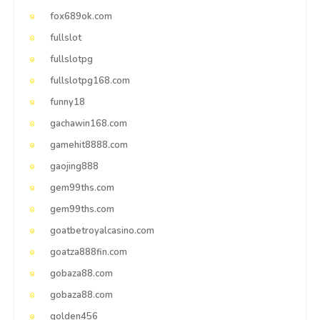
fox689ok.com
fullslot
fullslotpg
fullslotpg168.com
funny18
gachawin168.com
gamehit8888.com
gaojing888
gem99ths.com
gem99ths.com
goatbetroyalcasino.com
goatza888fin.com
gobaza88.com
gobaza88.com
golden456