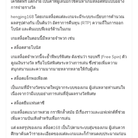
เครดิตฟรี แตกง่าย เป็นคำที่ผู้เล่นมักใช้ค้นหาเกมสล็อตที่มีแบบอย่าง
การจ่ายรางวัล
hengjing168 โดยเกมสล็อตแต่ละเกมจะมีระบบระเบียบการคำนวณ
ผลสรุปต่างกัน เป็นต้นว่า อัตราการคืนทุน (RTP) ความถี่ในการออก
โบนัส และต้นแบบฟีเจอร์ด้านในเกม
เกมสล็อตในตอนนี้มีหลายจำพวก เช่น
• สล็อตสายโบนัส
เกมสล็อตจำพวกนี้จะย้ำฟีพบร์พิเศษ ดังเช่นว่า รอบฟรี (Free Spin) ตัว
คูณเงินรางวัล หรือโบนัสพิเศษระหว่างการเล่น ซึ่งช่วยเพิ่มความ
สนุกสนานและความมากมายหลากหลายให้กับผู้เล่น
• สล็อตแจ็กพอเพียงต
เป็นเกมที่มีรางวัลขนาดใหญ่จากระบบของเกม ผู้เล่นหลายท่านสนใจ
เนื่องจากว่ามีแบบอย่างการเล่นที่ลุ้นผลรางวัลพิเศษ
• สล็อตธีมแฟนตาซี
เกมสล็อตแนวภาพสวย กราฟิกล้ำสมัย มีเรื่องราวและเอฟเฟกต์ที่ช่วย
เพิ่มความบันเทิงสำหรับเพื่อการเล่น
แต่ ผลสรุปของเกม สล็อต168 เป็นไปตามระบบสุ่มของเกม ผู้เล่นควร
ศึกษาค้นคว้ารายละเอียดของแต่ละเกมและก็กำหนดงบประมาณก่อน