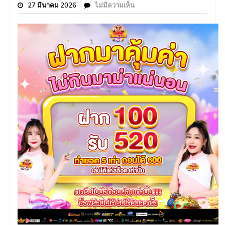
27 มีนาคม 2026
ไม่มีความเห็น