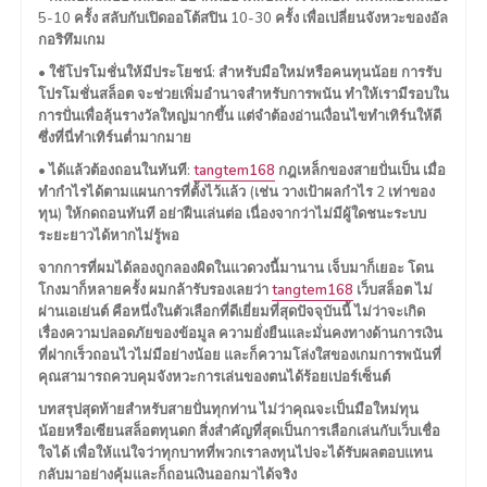
5-10 ครั้ง สลับกับเปิดออโต้สปิน 10-30 ครั้ง เพื่อเปลี่ยนจังหวะของอัล
กอริทึมเกม
• ใช้โปรโมชั่นให้มีประโยชน์: สำหรับมือใหม่หรือคนทุนน้อย การรับ
โปรโมชั่นสล็อต จะช่วยเพิ่มอำนาจสำหรับการพนัน ทำให้เรามีรอบใน
การปั่นเพื่อลุ้นรางวัลใหญ่มากขึ้น แต่จำต้องอ่านเงื่อนไขทำเทิร์นให้ดี
ซึ่งที่นี่ทำเทิร์นต่ำมากมาย
• ได้แล้วต้องถอนในทันที:
tangtem168
กฎเหล็กของสายปั่นเป็น เมื่อ
ทำกำไรได้ตามแผนการที่ตั้งไว้แล้ว (เช่น วางเป้าผลกำไร 2 เท่าของ
ทุน) ให้กดถอนทันที อย่าฝืนเล่นต่อ เนื่องจากว่าไม่มีผู้ใดชนะระบบ
ระยะยาวได้หากไม่รู้พอ
จากการที่ผมได้ลองถูกลองผิดในแวดวงนี้มานาน เจ็บมาก็เยอะ โดน
โกงมาก็หลายครั้ง ผมกล้ารับรองเลยว่า
tangtem168
เว็บสล็อต ไม่
ผ่านเอเย่นต์ คือหนึ่งในตัวเลือกที่ดีเยี่ยมที่สุดปัจจุบันนี้ ไม่ว่าจะเกิด
เรื่องความปลอดภัยของข้อมูล ความยั่งยืนและมั่นคงทางด้านการเงิน
ที่ฝากเร็วถอนไวไม่มีอย่างน้อย และก็ความโล่งใสของเกมการพนันที่
คุณสามารถควบคุมจังหวะการเล่นของตนได้ร้อยเปอร์เซ็นต์
บทสรุปสุดท้ายสำหรับสายปั่นทุกท่าน ไม่ว่าคุณจะเป็นมือใหม่ทุน
น้อยหรือเซียนสล็อตทุนดก สิ่งสำคัญที่สุดเป็นการเลือกเล่นกับเว็บเชื่อ
ใจได้ เพื่อให้แน่ใจว่าทุกบาทที่พวกเราลงทุนไปจะได้รับผลตอบแทน
กลับมาอย่างคุ้มและก็ถอนเงินออกมาได้จริง