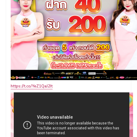
https://t.co/YeZ1QaJ2It