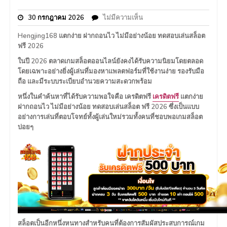
30 กรกฎาคม 2026
ไม่มีความเห็น
Hengjing168 แตกง่าย ฝากถอนไว ไม่มีอย่างน้อย ทดสอบเล่นสล็อต
ฟรี 2026
ในปี 2026 ตลาดเกมสล็อตออนไลน์ยังคงได้รับความนิยมโดยตลอด
โดยเฉพาะอย่างยิ่งผู้เล่นที่มองหาแพลตฟอร์มที่ใช้งานง่าย รองรับมือ
ถือ และมีระบบระเบียบอำนวยความสะดวกพร้อม
หนึ่งในคำค้นหาที่ได้รับความพอใจคือ เครดิตฟรี
เครดิตฟรี
แตกง่าย
ฝากถอนไว ไม่มีอย่างน้อย ทดสอบเล่นสล็อต ฟรี 2026 ซึ่งเป็นแบบ
อย่างการเล่นที่ตอบโจทย์ทั้งผู้เล่นใหม่รวมทั้งคนที่ชอบพอเกมสล็อต
บ่อยๆ
สล็อตเป็นอีกหนึ่งหนทางสำหรับคนที่ต้องการสัมผัสประสบการณ์เกม