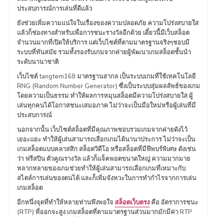
ประสบการณ์การเล่นที่ดีแล้ว
ยังช่วยเพิ่มความแน่ใจในเรื่องของความปลอดภัย ความโปร่งสบายใส
แล้วก็ช่องทางสำหรับเพื่อการชนะรางวัลอีกด้วย เดี๋ยวนี้มีเว็บสล็อต
จำนวนมากที่เปิดให้บริการ แต่เว็บไซต์ที่ตามมาตรฐานจริงๆชอบมี
ระบบที่ทันสมัย รวมทั้งรองรับเกมจากค่ายผู้พัฒนาเกมสล็อตชั้นนำ
ระดับนานาชาติ
เว็บไซต์ tangtem168 มาตรฐานสากล เป็นระบบเกมที่ใช้เทคโนโลยี
RNG (Random Number Generator) ซึ่งเป็นระบบสุ่มผลลัพธ์ของเกม
โดยความเป็นธรรม ทำให้ผลการหมุนสล็อตมีความโปร่งสบายใส ผู้
เล่นทุกคนได้โอกาสชนะเสมอภาค ไม่ว่าจะเป็นมือใหม่หรือผู้เล่นที่มี
ประสบการณ์
นอกจากนั้น เว็บไซต์สล็อตที่มีคุณภาพชอบรวมเกมจากค่ายดังไว้
เยอะแยะ ทำให้ผู้เล่นสามารถเลือกเกมได้นานาประการ ไม่ว่าจะเป็น
เกมสล็อตแบบคลาสสิก สล็อตวิดีโอ หรือสล็อตที่มีฟีพบร์พิเศษ ดังเช่น
ว่า ฟรีสปิน ตัวคูณรางวัล แล้วก็แจ็คพอตขนาดใหญ่ ความมากมาย
หลากหลายของเกมช่วยทำให้ผู้เล่นสามารถเลือกเกมที่เหมาะกับ
สไตล์การเล่นของตนได้ และก็เพิ่มจังหวะในการทำกำไรจากการเล่น
เกมสล็อต
อีกหนึ่งจุดที่ทำให้หลายท่านพึงพอใจ
สล็อตเว็บตรง
คือ อัตราการชนะ
(RTP) ที่ออกจะสูง เกมสล็อตที่ตามมาตรฐานส่วนมากมักมีค่า RTP