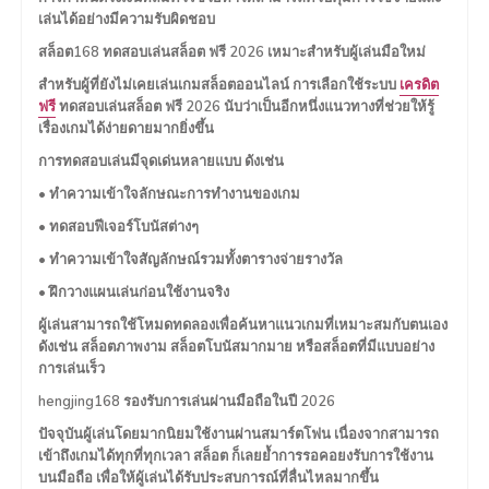
เล่นได้อย่างมีความรับผิดชอบ
สล็อต168 ทดสอบเล่นสล็อต ฟรี 2026 เหมาะสำหรับผู้เล่นมือใหม่
สำหรับผู้ที่ยังไม่เคยเล่นเกมสล็อตออนไลน์ การเลือกใช้ระบบ
เครดิต
ฟรี
ทดสอบเล่นสล็อต ฟรี 2026 นับว่าเป็นอีกหนึ่งแนวทางที่ช่วยให้รู้
เรื่องเกมได้ง่ายดายมากยิ่งขึ้น
การทดสอบเล่นมีจุดเด่นหลายแบบ ดังเช่น
• ทำความเข้าใจลักษณะการทำงานของเกม
• ทดสอบฟีเจอร์โบนัสต่างๆ
• ทำความเข้าใจสัญลักษณ์รวมทั้งตารางจ่ายรางวัล
• ฝึกวางแผนเล่นก่อนใช้งานจริง
ผู้เล่นสามารถใช้โหมดทดลองเพื่อค้นหาแนวเกมที่เหมาะสมกับตนเอง
ดังเช่น สล็อตภาพงาม สล็อตโบนัสมากมาย หรือสล็อตที่มีแบบอย่าง
การเล่นเร็ว
hengjing168 รองรับการเล่นผ่านมือถือในปี 2026
ปัจจุบันผู้เล่นโดยมากนิยมใช้งานผ่านสมาร์ตโฟน เนื่องจากสามารถ
เข้าถึงเกมได้ทุกที่ทุกเวลา สล็อต ก็เลยย้ำการรอคอยงรับการใช้งาน
บนมือถือ เพื่อให้ผู้เล่นได้รับประสบการณ์ที่ลื่นไหลมากขึ้น