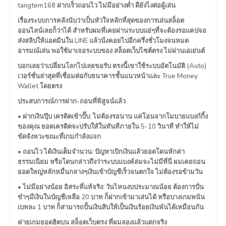
tangtem168 ฝากเร็วถอนไว ไม่มีอย่างต่ำ ดียังไงต่อผู้เล่น
เรื่องระบบการคลังนับว่าเป็นหัวใจหลักที่สุดของการเล่นสล็อต
ออนไลน์เลยก็ว่าได้ สำหรับผมที่เคยผ่านระบบแย่ๆที่จะต้องรอแคปจอ
ส่งสลิปให้แอดมินใน LINE แล้วนั่งคอยไปอีกครึ่งชั่วโมงจนหมด
อารมณ์เล่น พอใช้มาเจอระบบของ สล็อตเว็บไซต์ตรง ไม่ผ่านเอเย่นต์
บอกเลยว่าเปลี่ยนโลกไปเลยขอรับ ตรงนี้เขาใช้ระบบอัตโนมัติ (Auto)
เวอร์ชั่นล่าสุดที่เชื่อมต่อกับธนาคารชั้นแนวหน้าและ True Money
Wallet โดยตรง
ประสบการณ์การฝาก-ถอนที่พิสูจน์แล้ว
• ฝากเงินปุ๊บ เครดิตเข้าปั๊บ: ไม่ต้องรอนาน แค่โอนจากโมบายแบงก์กิ้ง
ของคุณ ยอดเครดิตจะปรับให้ในทันทีภายใน 5-10 วินาที ทำให้ไม่
ขัดจังหวะขณะที่เกมกำลังแจก
• ถอนไว ได้เงินเต็มจำนวน: ปัญหาเบิกเงินแล้วยอดโดนหักค่า
ธรรมเนียม หรือโดนกล่าวถึงว่าระบบแบงค์ล่มจะไม่มีที่นี่ ผมเคยถอน
ยอดใหญ่หลักหมื่นกลางๆเงินเข้าบัญชีเร็วจนตกใจ ไม่ต้องรอข้ามวัน
• ไม่มีอย่างน้อย อิสระที่แท้จริง: วันไหนงบประมาณน้อย ต้องการปั่น
ขำๆมีเงินในบัญชีเหลือ 20 บาท ก็ฝากเข้ามาเล่นได้ หรือบางเกมพนัน
เบทละ 1 บาท ก็สามารถปั้นเงินสิบให้เป็นเงินร้อยเงินพันได้เหมือนกัน
ค่ายเกมยอดฮิตบน สล็อตเว็บตรง ที่ผมลองแล้วแตกจริง