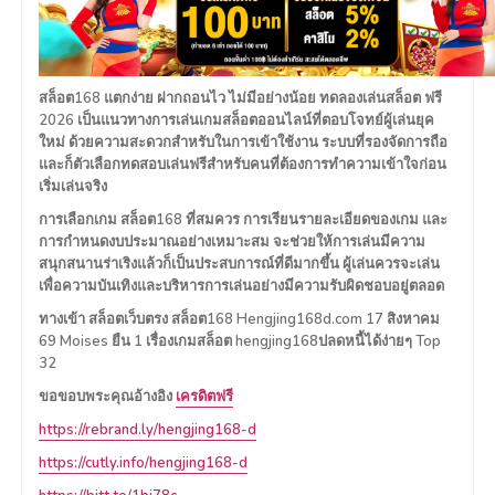
สล็อต168 แตกง่าย ฝากถอนไว ไม่มีอย่างน้อย ทดลองเล่นสล็อต ฟรี
2026 เป็นแนวทางการเล่นเกมสล็อตออนไลน์ที่ตอบโจทย์ผู้เล่นยุค
ใหม่ ด้วยความสะดวกสำหรับในการเข้าใช้งาน ระบบที่รองจัดการถือ
และก็ตัวเลือกทดสอบเล่นฟรีสำหรับคนที่ต้องการทำความเข้าใจก่อน
เริ่มเล่นจริง
การเลือกเกม สล็อต168 ที่สมควร การเรียนรายละเอียดของเกม และ
การกำหนดงบประมาณอย่างเหมาะสม จะช่วยให้การเล่นมีความ
สนุกสนานร่าเริงแล้วก็เป็นประสบการณ์ที่ดีมากขึ้น ผู้เล่นควรจะเล่น
เพื่อความบันเทิงและบริหารการเล่นอย่างมีความรับผิดชอบอยู่ตลอด
ทางเข้า สล็อตเว็บตรง สล็อต168 Hengjing168d.com 17 สิงหาคม
69 Moises ยืน 1 เรื่องเกมสล็อต hengjing168ปลดหนี้ได้ง่ายๆ Top
32
ขอขอบพระคุณอ้างอิง
เครดิตฟรี
https://rebrand.ly/hengjing168-d
https://cutly.info/hengjing168-d