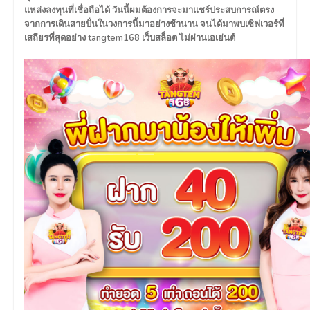
แหล่งลงทุนที่เชื่อถือได้ วันนี้ผมต้องการจะมาแชร์ประสบการณ์ตรง
จากการเดินสายปั่นในวงการนี้มาอย่างช้านาน จนได้มาพบเซิฟเวอร์ที่
เสถียรที่สุดอย่าง tangtem168 เว็บสล็อต ไม่ผ่านเอเย่นต์