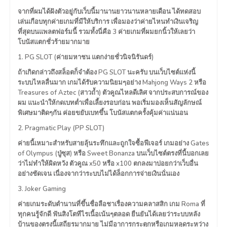
จากที่ผมได้ฝังตัวอยู่กับเว็บนี้มานานยาวนานหลายเดือน ได้ทดสอบ
เล่นเกือบทุกค่ายเกมที่มีให้บริการ เพื่อมองว่าค่ายไหนทำเงินเจริญ
ที่สุดบนแพลตฟอร์มนี้ รวมทั้งนี่คือ 3 ค่ายเกมที่ผมยกนิ้วให้เลยว่า
โบนัสแตกชั่วร้ายมากมาย
1. PG SLOT (ค่ายมหาชน แตกง่ายชั่วนิจนิรันดร์)
ถ้าเกิดกล่าวถึงสล็อตก็จำต้อง PG SLOT นะครับ บนเว็บไซต์แห่งนี้
ระบบไหลลื่นมาก เกมได้รับความนิยมๆอย่าง Mahjong Ways 2 หรือ
Treasures of Aztec (สาวถ้ำ) ตัวคูณไหลดีเลิศ จากประสบการณ์ของ
ผม แนะนำให้กดเบทต่ำเพื่อเลี้ยงรอบก่อน พอเริ่มมองเห็นสัญลักษณ์
พิเศษมาติดๆกัน ค่อยขยับเบทขึ้น โบนัสแตกครั้งคุ้มค่าแน่นอน
2. Pragmatic Play (PP SLOT)
ค่ายนี้เหมาะสำหรับสายลุ้นระทึกและถูกใจซื้อฟีเจอร์ เกมอย่าง Gates
of Olympus (ปู่ซุส) หรือ Sweet Bonanza บนเว็บไซต์ตรงที่นี้บอกเลย
ว่าไม่ทำให้ผิดหวัง ตัวคูณ x50 หรือ x100 ตกลงมาบ่อยกว่าเว็บอื่น
อย่างชัดเจน เนื่องจากว่าระบบไม่ได้ล็อกการจ่ายเงินนั่นเอง
3. Joker Gaming
ค่ายเกมระดับตำนานที่ขึ้นชื่อลือชาเรื่องความคลาสสิก เกม Roma ที่
ทุกคนรู้จักดี ฟันสิงโตทีไรเนื้อเน้นๆตลอด ยืนยันได้เลยว่าระบบหลัง
บ้านของตรงนี้เสถียรมากมาย ไม่มีอาการกระตุกหรือเกมหลุดระหว่าง