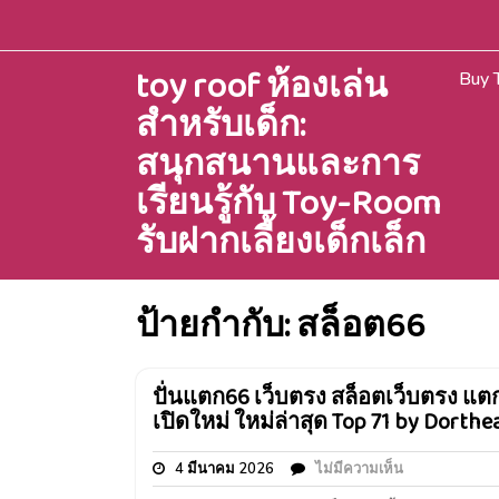
Skip
to
content
toy roof ห้องเล่น
Buy 
สำหรับเด็ก:
สนุกสนานและการ
เรียนรู้กับ Toy-Room
รับฝากเลี้ยงเด็กเล็ก
ป้ายกำกับ:
สล็อต66
ปั่นแตก66 เว็บตรง สล็อตเว็บตรง แตกง
เปิดใหม่ ใหม่ล่าสุด Top 71 by Dorth
4 มีนาคม 2026
ไม่มีความเห็น