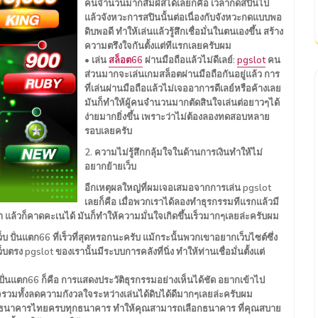
คนจำนวนมากสัมผัสได้เลยก็คือ เวลากดสปินไป
แล้วจังหวะการสปินนั้นต่อเนื่องกับจังหวะกดแบบพอ
ดิบพอดี ทำให้เล่นแล้วรู้สึกเชื่อมั่นในตนเองขึ้น สร้าง
ความตรึงใจกันตั้งแต่ทีแรกเลยครับผม
• เล่น
สล็อต66
ผ่านมือถือแล้วไม่ดีเลย์:
pgslot
คน
ส่วนมากจะเล่นเกมสล็อตผ่านมือถือกันอยู่แล้ว การ
ที่เล่นผ่านมือถือแล้วไม่เจออาการดีเลย์หรือค้างเลย
มันก็ทำให้ผู้คนจำนวนมากตัดสินใจเล่นต่อยาวๆได้
ง่ายมากยิ่งขึ้น เพราะว่าไม่ต้องลองทดสอบหลาย
รอบเลยครับ
2. ความไม่รู้สึกกลุ้มใจในด้านการเงินทำให้ไม่
อยากย้ายเว็บ
อีกเหตุผลใหญ่ที่ผมเจอเสมอจากการเล่น pgslot
เลยก็คือ เมื่อพวกเราได้ลองทำธุรกรรมทีแรกแล้วมี
 แล้วก็คาดคะเนได้ มันก็ทำให้ความมั่นใจเกิดขึ้นเร็วมากๆเลยล่ะครับผม
ั่นแตก66 ที่เร็วที่สุดหรอกนะครับ แม้กระนั้นพวกเขาอยากเว็บไซต์ซึ่ง
 pgslot ของเรานั้นมีระบบการคลังที่นิ่ง ทำให้ท่านเชื่อมั่นตั้งแต่
ั่นแตก66 ก็คือ การแสดงประวัติธุรกรรมอย่างเห็นได้ชัด อยากเข้าไป
จรวมทั้งลดความกังวลใจระหว่างเล่นได้ดิบได้ดีมากๆเลยล่ะครับผม
บัญชีธนาคารไทยครบทุกธนาคาร ทำให้คุณสามารถเลือกธนาคาร ที่คุณสบาย