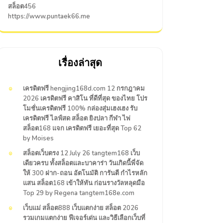
สล็อต456
https://www.puntaek66.me
เรื่องล่าสุด
เครดิตฟรี hengjing168d.com 12 กรกฎาคม
2026 เครดิตฟรี คาสิโน ที่ดีที่สุด ของไทย โปร
โมชั่นเครดิตฟรี 100% กล่องสุ่มเฮงเฮง รับ
เครดิตฟรี ไลฟ์สด สล็อต ยิงปลา กีฬา ไพ่
สล็อต168 แจก เครดิตฟรี เยอะที่สุด Top 62
by Moises
สล็อตเว็บตรง 12 July 26 tangtem168 เว็บ
เดียวครบ ทั้งสล็อตและบาคาร่า วันเกิดนี้พี่จัด
ให้ 300 ฝาก-ถอน อัตโนมัติ การันตี กำไรหลัก
แสน สล็อต168 เข้าให้ทัน ก่อนรางวัลหลุดมือ
Top 29 by Regena tangtem168e.com
เว็บแม่ สล็อต888 เว็บแตกง่าย สล็อต 2026
รวมเกมแตกง่าย ฟีเจอร์เด่น และวิธีเลือกเว็บที่