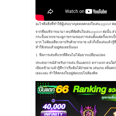
อะไรคือสิ่งที่ทำให้ผู้เล่นบางบุคคลตกลงใจเล่น pgslot ต่
จากที่ผมพิจารณามา คนที่ตัดสินใจเล่น pgslot ต่อนั้น ส่
กระนั้นพวกเขาจะดูภาพรวมของการเล่นตั้งแต่ครั้งแรกเป
มาก ไม่ต้องเสียเวลาปรับตัวมากมาย แล้วก็เมื่อเล่นแล้ว
ทำให้เล่นแล้วอยู่ต่อเลยนั่นเอง
1. ฟีลการเล่นทีแรกที่ดีจนไม่ได้อยากเปลี่ยนแปลง
ประสบการณ์สำหรับการเล่น ปั่นแตก66 คราวแรก คนใดกัน
เพียงเข้ามาแล้วรู้สึกว่าเริ่มต้นได้ง่ายดาย เล่นเกม สล
เยอะแยะ ทำให้ตกลงใจอยู่ต่อแบบไม่ต้องคิด