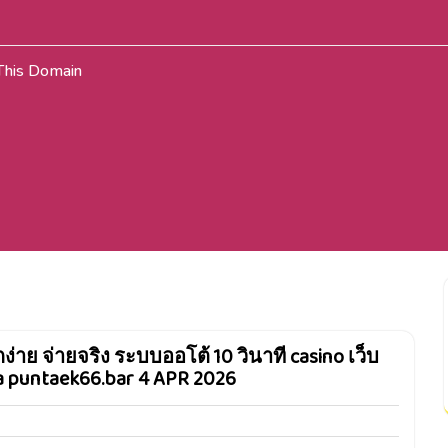
This Domain
่าย จ่ายจริง ระบบออโต้ 10 วินาที casino เว็บ
ea puntaek66.bar 4 APR 2026