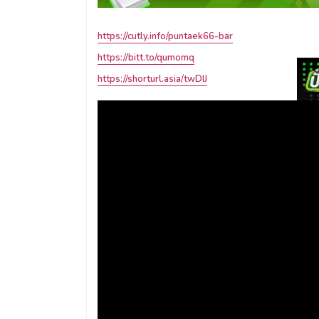
https://cutly.info/puntaek66-bar
https://bitt.to/qumomq
https://shorturl.asia/twDIJ