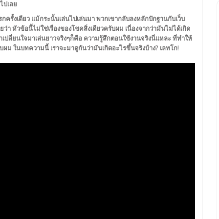
วไปเลย
รั้งเดียว แม้กระนั้นเล่นไปเล่นมา พวกเขากลับลงหลักปักฐานกับเว็บ
ัวข้อนี้ไม่ใช่เรื่องของโชคสิ่งเดียวครับผม เนื่องจากว่ามันไม่ได้เกิด
ขาเปลี่ยนใจมาเล่นยาวจริงๆก็คือ ความรู้สึกตอนใช้งานจริงนี่แหละ ที่ทำให้
บผม ในบทความนี้ เราจะมาดูกันว่ามันเกิดอะไรขึ้นจริงบ้าง? เลทโก!