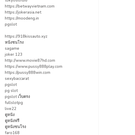
tokyoslot88
https://betwayvietnam.com
https://jokerasia.net
https://moodeng.in
pgslot
https://918kissauto.xyz
หนังชนโรง
sagame
joker 123
http://www.movie87hd.com
https://www.pussy888play.com
https://pussy888win.com
sexybaccarat
pgslot
pg slot
pgslot เว็บตรง
fullslotpg
live22
ดูหนัง
ดูหนังฟรี
ดูหนังชนโรง
faro168