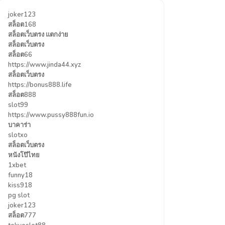
joker123
สล็อต168
สล็อตเว็บตรง แตกง่าย
สล็อตเว็บตรง
สล็อต66
https://www.jinda44.xyz
สล็อตเว็บตรง
https://bonus888.life
สล็อต888
slot99
https://www.pussy888fun.io
บาคาร่า
slotxo
สล็อตเว็บตรง
หนังโป๊ไทย
1xbet
funny18
kiss918
pg slot
joker123
สล็อต777