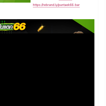
https://rebrand.ly/puntaek66-bar