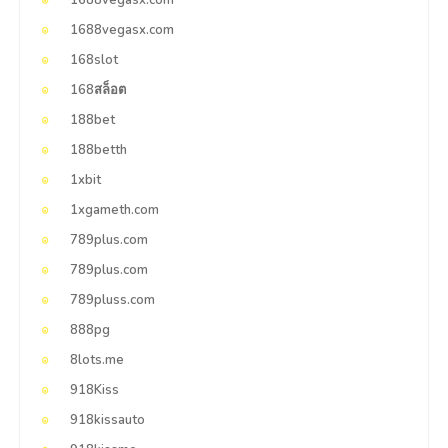
1688vegasx.com
1688vegasx.com
168slot
168สล็อต
188bet
188betth
1xbit
1xgameth.com
789plus.com
789plus.com
789pluss.com
888pg
8lots.me
918Kiss
918kissauto