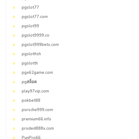
pgslot77
pgslot77.com
pgslot99
pgslot9999.co
pgslot999bets.com
pgslotfish
pgslotth
pgx62game.com
pgสล็อต
play97vip.com
pokbet88
porsche999.com
premium66.info
proded888x.com
PunPro66