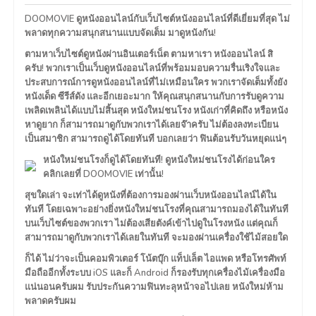
DOOMOVIE ดูหนังออนไลน์กับเว็บไซต์หนังออนไลน์ที่ดีเยี่ยมที่สุด ไม่
พลาดทุกความสนุกสนานแบบจัดเต็ม มาดูหนังกัน!
ตามหาเว็บไซต์ดูหนังผ่านอินเตอร์เน็ต ตามหาเรา หนังออนไลน์ สิ
ครับ! พวกเราเป็นเว็บดูหนังออนไลน์ที่พร้อมมอบความรื่นเริงใจและ
ประสบการณ์การดูหนังออนไลน์ที่ไม่เหมือนใคร พวกเราจัดเต็มทั้งยัง
หนังเด็ด ซีรีส์ดัง และอีกเยอะมาก ให้คุณสนุกสนานกับการรับดูความ
เพลิดเพลินได้แบบไม่สิ้นสุด หนังใหม่ชนโรง หนังเก่าที่คิดถึง หรือหนัง
หาดูยาก ก็สามารถมาดูกับพวกเราได้เลยจ๊าครับ ไม่ต้องลงทะเบียน
เป็นสมาชิก สามารถดูได้โดยทันที บอกเลยว่า ฟินต้อนรับวันหยุดแน่ๆ
หนังใหม่ชนโรงก็ดูได้โดยทันที! ดูหนังใหม่ชนโรงได้ก่อนใคร
คลิกเลยที่ DOOMOVIE เท่านั้น!
สุขใดเล่า จะเท่าได้ดูหนังที่ต้องการมองผ่านเว็บหนังออนไลน์ได้ใน
ทันที โดยเฉพาะอย่างยิ่งหนังใหม่ชนโรงที่คุณสามารถมองได้ในทันที
บนเว็บไซต์ของพวกเรา ไม่ต้องเสียตังค์เข้าไปดูในโรงหนัง แต่คุณก็
สามารถมาดูกับพวกเราได้เลยในทันที จะมองผ่านเครื่องใช้ไม้สอยใด
ก็ได้ ไม่ว่าจะเป็นคอมพิวเตอร์ โน้ตบุ๊ก แท็ปเล็ต ไอแพด หรือโทรศัพท์
มือถืออีกทั้งระบบ iOS และก็ Android ก็รองรับทุกเครื่องไม้เครื่องมือ
แน่นอนครับผม รับประกันความฟินทะลุหน้าจอไปเลย หนังใหม่ห้าม
พลาดครับผม