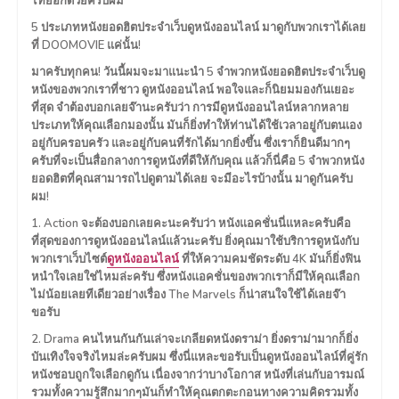
ไทยอีกด้วยครับผม
5 ประเภทหนังยอดฮิตประจำเว็บดูหนังออนไลน์ มาดูกับพวกเราได้เลย
ที่ DOOMOVIE แค่นั้น!
มาครับทุกคน! วันนี้ผมจะมาแนะนำ 5 จำพวกหนังยอดฮิตประจำเว็บดู
หนังของพวกเราที่ชาว ดูหนังออนไลน์ พอใจและก็นิยมมองกันเยอะ
ที่สุด จำต้องบอกเลยจ๊านะครับว่า การมีดูหนังออนไลน์หลากหลาย
ประเภทให้คุณเลือกมองนั้น มันก็ยิ่งทำให้ท่านได้ใช้เวลาอยู่กับตนเอง
อยู่กับครอบครัว และอยู่กับคนที่รักได้มากยิ่งขึ้น ซึ่งเราก็ยินดีมากๆ
ครับที่จะเป็นสื่อกลางการดูหนังที่ดีให้กับคุณ แล้วก็นี่คือ 5 จำพวกหนัง
ยอดฮิตที่คุณสามารถไปดูตามได้เลย จะมีอะไรบ้างนั้น มาดูกันครับ
ผม!
1. Action จะต้องบอกเลยคะนะครับว่า หนังแอคชั่นนี่แหละครับคือ
ที่สุดของการดูหนังออนไลน์แล้วนะครับ ยิ่งคุณมาใช้บริการดูหนังกับ
พวกเราเว็บไซต์
ดูหนังออนไลน์
ที่ให้ความคมชัดระดับ 4K มันก็ยิ่งฟิน
หนำใจเลยใช่ไหมล่ะครับ ซึ่งหนังแอคชั่นของพวกเราก็มีให้คุณเลือก
ไม่น้อยเลยทีเดียวอย่างเรื่อง The Marvels ก็น่าสนใจใช้ได้เลยจ๊า
ขอรับ
2. Drama คนไหนกันกันเล่าจะเกลียดหนังดราม่า ยิ่งดราม่ามากก็ยิ่ง
บันเทิงใจจริงไหมล่ะครับผม ซึ่งนี่แหละขอรับเป็นดูหนังออนไลน์ที่คู่รัก
หนังชอบถูกใจเลือกดูกัน เนื่องจากว่าบางโอกาส หนังที่เล่นกับอารมณ์
รวมทั้งความรู้สึกมากๆมันก็ทำให้คุณตกตะกอนทางความคิดรวมทั้ง