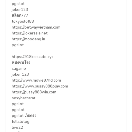
pg slot
joker123
สล็อต777
tokyoslot88
https://betwayvietnam.com
https://jokerasia.net
https://moodeng.in
pgslot
https://918kissauto.xyz
หนังชนโรง
sagame
joker 123
http://www.movie87hd.com
https://www.pussy888play.com
https://pussy888win.com
sexybaccarat
pgslot
pg slot
pgslot เว็บตรง
fullslotpg
live22