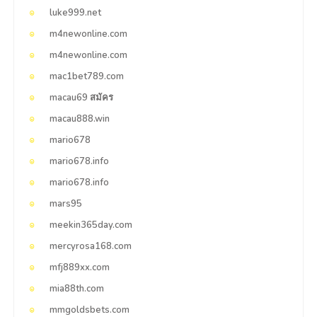
luke999.net
m4newonline.com
m4newonline.com
mac1bet789.com
macau69 สมัคร
macau888.win
mario678
mario678.info
mario678.info
mars95
meekin365day.com
mercyrosa168.com
mfj889xx.com
mia88th.com
mmgoldsbets.com