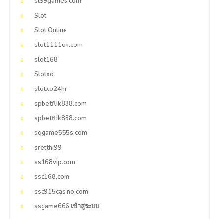
sl99games.com
Slot
Slot Online
slot1111ok.com
slot168
Slotxo
slotxo24hr
spbetflik888.com
spbetflik888.com
sqgame555s.com
sretthi99
ss168vip.com
ssc168.com
ssc915casino.com
ssgame666 เข้าสู่ระบบ