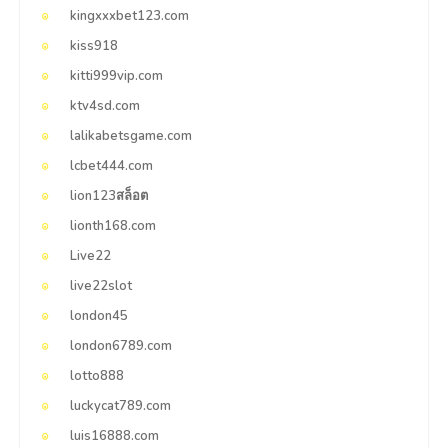
kingxxxbet123.com
kiss918
kitti999vip.com
ktv4sd.com
lalikabetsgame.com
lcbet444.com
lion123สล็อต
lionth168.com
Live22
live22slot
london45
london6789.com
lotto888
luckycat789.com
luis16888.com