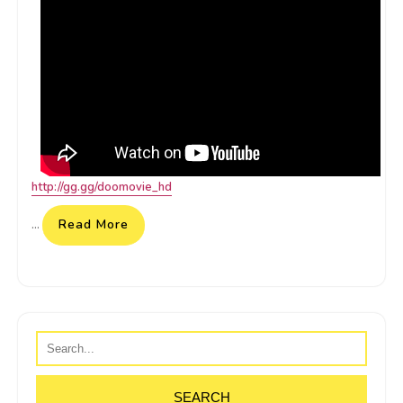
http://gg.gg/doomovie_hd
Read More
…