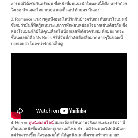
อารมณ์ได้เช่นกันครับผม ซึ่งหนังที่ผมแนะนำในตอนนี้ก็คือ หารักด้วย
ใจเธอ นำแสดงโดย นนกุล และก็ แอป ทักษอร นั่นเอง
3. Romance แวะมาดูหนังออนไลน์รักกันบ้างครับผม กับแนวโรแมนซ์
ซึ่งผมว่ามันก็ฟีลกู๊ดเหมาะแก่การพักผ่อนหย่อนใจมากเช่นเดียวกัน ซึ่ง
หนังโรแมนซ์ก็มีให้คุณเลือกไม่น้อยเลยทีเดียวครับผม ที่ผมอยากจะ
ชี้แนะเลยก็คือ My Boss ซีรีส์จีนที่กำลังเลื่องลือมากมายๆในขณะนี้
บอกเลยว่า โคตรน่ารักน่าเอ็นดู!
4. Horror
ดูหนังออนไลน์
ผมจะต้องเรียนตามจริงเลยนะนะครับว่า นี่
เป็นแนวหนังที่ผมไม่ค่อยดูเยอะแค่ไหน ฮ่า… แม้ว่าผมจะไม่กลัวผีเลย
แต่ว่าความขี้ตกใจของผมก็ทำให้ดูหนังแนวนี้ตรากตรำมากมายๆ