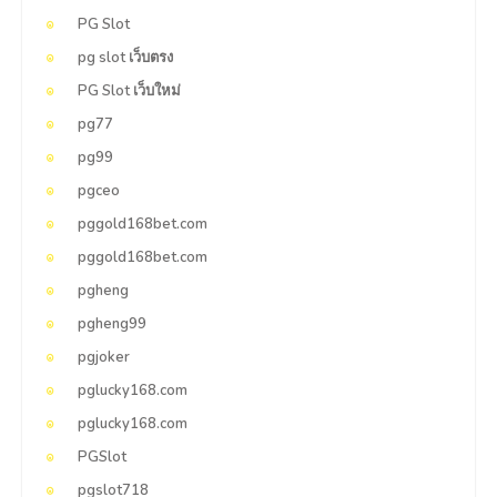
PG Slot
pg slot เว็บตรง
PG Slot เว็บใหม่
pg77
pg99
pgceo
pggold168bet.com
pggold168bet.com
pgheng
pgheng99
pgjoker
pglucky168.com
pglucky168.com
PGSlot
pgslot718