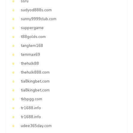
ssru
sudyod888s.com
sunny9999club.com
suppergame
t88golds.com
tangtem168
temmax69
thehulk88
thehulk888.com
tia8kingbet.com
tia8kingbet.com
tkbpgg.com
tr1688.info
tr1688.info
udee365day.com