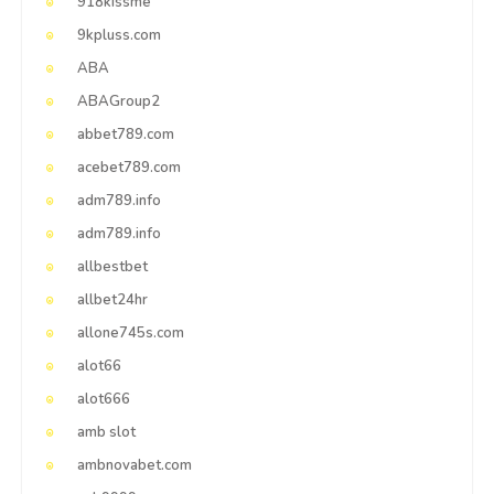
918kissme
9kpluss.com
ABA
ABAGroup2
abbet789.com
acebet789.com
adm789.info
adm789.info
allbestbet
allbet24hr
allone745s.com
alot66
alot666
amb slot
ambnovabet.com