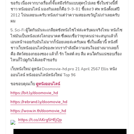
ขอรับ เนื่องจากบางเรื่องก็จั๊มสมึงร์กันแบบสุดๆไปเลย ซึ่งในช่วงนี้ที่
ชาว หนังออนไลน์ มองกันเลยก็คือ 9-9-81 ชี้แจง 9 ศพ หนังตั้งแต่ปี
2012 โน่นเลยนะครับ หนังเก่าแต่ว่าความสยองขวัญไม่เก่าเลยครับ
ผม
5. Sci-Fi ผู้ใดกันมันจะเกลียดชังหนังไซไฟล่ะครับผมจริงไหม หนังไซ
ไฟมันเป็นหนังแห่งโลกอนาคต ซึ่งผมเชื่อว่าทุกคนน่าจะสนุกแล้วก็
เอนหน้าจอยกับมันไม่มากก็น้อยเลยล่ะครับผม ซึ่งในเดี๋ยวนี้ หนังที่
ชาวเว็บหนังออนไลน์ของพวกเรากำลังมีความสนใจอย่างมากเลยก็
คือ สัตว์สยองกยองซอง แล้วก็ รัก โพสต์ ลบ ลืม คนใดกันแน่ชอบเรื่อง
ไหนก็ไปดูกันได้เลยจ๊าขอรับ
เว็บหนังใหม่ ดูหนัง Doomovie-hd.pro 21 April 2567 Ellis หนัง
ออนไลน์ หนังออนไลน์หนังใหม่ Top 96
ขอขอบคุณเว็บ
ดูหนังออนไลน์
https://bit.ly/doomovie_hd
https://rebrand.ly/doomovie_hd
https://wow.in.th/doomovie_hd
https://t.co/AKrg5HEjQp