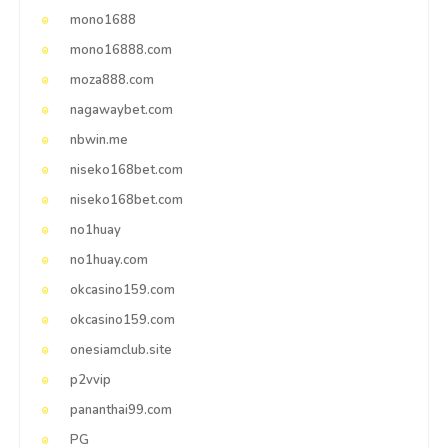
mono1688
mono16888.com
moza888.com
nagawaybet.com
nbwin.me
niseko168bet.com
niseko168bet.com
no1huay
no1huay.com
okcasino159.com
okcasino159.com
onesiamclub.site
p2vvip
pananthai99.com
PG