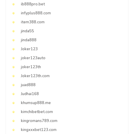
ib888pro.bet
infyplus888.com
item388.com
jinda55
jinda888
Joker123
joker123auto
joker123th
Joker123th.com
juad888
Judhai168
khumsup888.me
kimchibetbet.com
kingromans789.com
kingxxxbet123.com