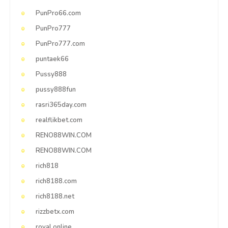
PunPro66.com
PunPro777
PunPro777.com
puntaek66
Pussy888
pussy888fun
rasri365day.com
realflikbet.com
RENO88WIN.COM
RENO88WIN.COM
rich818
rich8188.com
rich8188.net
rizzbetx.com
royal online