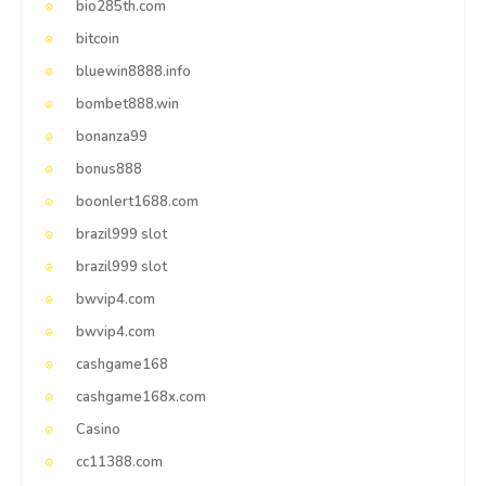
bio285th.com
bitcoin
bluewin8888.info
bombet888.win
bonanza99
bonus888
boonlert1688.com
brazil999 slot
brazil999 slot
bwvip4.com
bwvip4.com
cashgame168
cashgame168x.com
Casino
cc11388.com