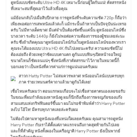
ดูหนังแบบชัดระดับ Ultre HD 4K เหมาะนี่ก่อนผู้ใดกันแน่! คัดสรรหนัง
ที่เหมาะสมที่สุดเอาไว้แล้วเพื่อคุณ
แม้ย้อนกลับไปเมื่อสิบปีกลาย การดูหนังที่ระดับความชัด 720p ก็ถือว่า
เพียงพอต่อการเสพหนังแล้วล่ะก็ แม้กระนั้นถ้าหากเป็นปัจจุบันน่ะเหรอ
ครับ ไม่มีทางเด็ดขาด! มีแต่จำเป็นต้องชัดขึ้นแค่นั้น ดูหนังออนไลน์ซึ่ง
บางเวลา ระดับ 1440p ก็ยังไม่พอต่อความต้องการของผู้ชมเลยล่ะนะ
ครับ ซึ่งถ้าเกิดคุณมาดูหนังออนไลน์กับเว็บดูหนังออนไลน์ของพวกเรา
คุณจะได้มองแบบ Ultra HD 4K กันไปเลยนะครับ! ความคมชัดนี่ไม่
ต้องเอ่ยถึง ด้วยเหตุว่าชัดแบบตาแตก ดูกันแบบฟินๆเปิดหน้าจอใหญ่
ขนาดไหนก็ชัดเจนแน่ๆ ซึ่งหนังที่เราคัดสรรมาไว้ภายในหมวดนี้ก็
บอกเลยว่า เป็นหนังที่ควรค่าแก่การดูแน่นอนครับผม
สาวก Hatty Potter ไม่สมควรพลาด! หนังออนไลน์แบบครบทุก
ภาค ร่ายเวทมนตร์คาถาแล้วมาดูกันได้เลย!
เชื่อไหมครับผมว่า ตอนแรกผมเกือบจะไม่เชื่อสายตาตนเองเลยขอรับ
ในขณะที่ผมกำลังมองหาหนังดู ผมก็นึกถึงเรื่องการผจญภัยของแก๊ง
สามแสบแห่งกริฟฟินดอร์ขึ้นมา ผมไม่รอช้าพิมพ์คำว่า Harry Potter
ลงไป โอ้โห! มีครบทุกภาคเลยล่ะครับผม
ไม่ต้องไปตามหาดูหนังมองที่แหน่งใดเลยครับผม คุณสามารถดูหนัง
Harry Potter กับเราได้ตั้งแต่ภาคแรกจนถึงภาคสุดท้ายกันไปเลย
และก็ที่สำคัญ หนังทั้งผองในเครือญาติ Harry Potter ยังเป็นพากย์