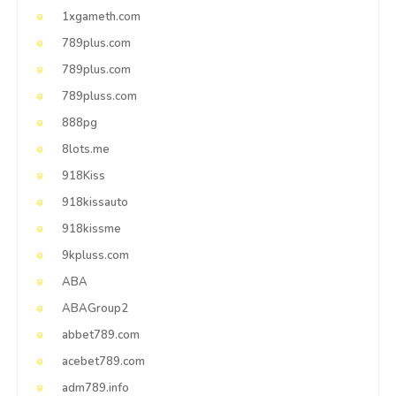
1xgameth.com
789plus.com
789plus.com
789pluss.com
888pg
8lots.me
918Kiss
918kissauto
918kissme
9kpluss.com
ABA
ABAGroup2
abbet789.com
acebet789.com
adm789.info