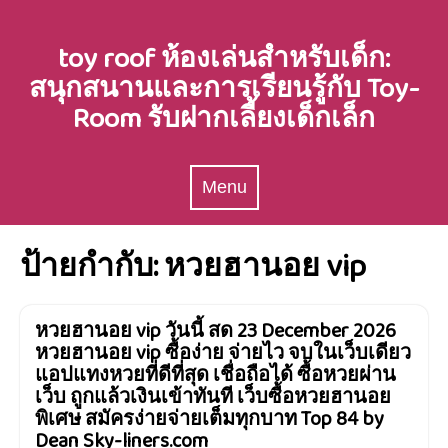
Skip
to
toy roof ห้องเล่นสำหรับเด็ก:
content
สนุกสนานและการเรียนรู้กับ Toy-
Room รับฝากเลี้ยงเด็กเล็ก
Menu
Menu
ป้ายกำกับ:
หวยฮานอย vip
หวยฮานอย vip วันนี้ สด 23 December 2026
หวยฮานอย vip ซื้อง่าย จ่ายไว จบในเว็บเดียว
แอปแทงหวยที่ดีที่สุด เชื่อถือได้ ซื้อหวยผ่าน
เว็บ ถูกแล้วเงินเข้าทันที เว็บซื้อหวยฮานอย
พิเศษ สมัครง่ายจ่ายเต็มทุกบาท Top 84 by
Dean Sky-liners.com