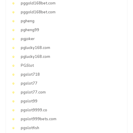
pggold168bet.com
pggold168bet.com
pgheng
pgheng99
pgjoker
pglucky168.com
pglucky168.com
PGSlot
pgslot718
pgslot77
pgslot77.com
pgslot99
pgslot9999.co
pgslot999bets.com
pgslotfish