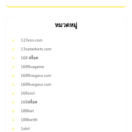
หมวดหมู่
123xos.com
13satanbets.com
168 สล็อต
1688sagame
1688vegasx.com
1688vegasx.com
168slot
168สล็อต
188bet
188betth
1xbit