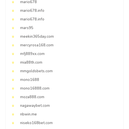
mario678
mario678.info
mario678.info
mars95
meekin365day.com
mercyrosa168.com
mfj889xx.com
mia88th.com
mmgoldsbets.com
mono1688
mono16888.com
moza888.com
nagawaybet.com
nbwin.me
niseko168bet.com