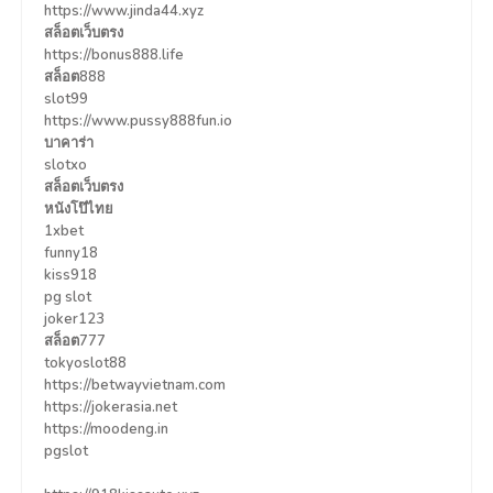
https://www.jinda44.xyz
สล็อตเว็บตรง
https://bonus888.life
สล็อต888
slot99
https://www.pussy888fun.io
บาคาร่า
slotxo
สล็อตเว็บตรง
หนังโป๊ไทย
1xbet
funny18
kiss918
pg slot
joker123
สล็อต777
tokyoslot88
https://betwayvietnam.com
https://jokerasia.net
https://moodeng.in
pgslot