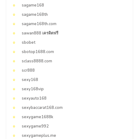
sagame168
sagame168th
sagame168th.com
sawan888 เครดิตฟรี
sbobet
sbotop1688.com
sclass8888.com
scr888
sexy168
sexy168vip
sexyauto168
sexybaccarat168.com
sexygame1688k
sexygame992
sexygameplus.me