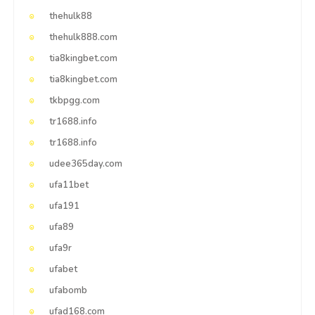
thehulk88
thehulk888.com
tia8kingbet.com
tia8kingbet.com
tkbpgg.com
tr1688.info
tr1688.info
udee365day.com
ufa11bet
ufa191
ufa89
ufa9r
ufabet
ufabomb
ufad168.com