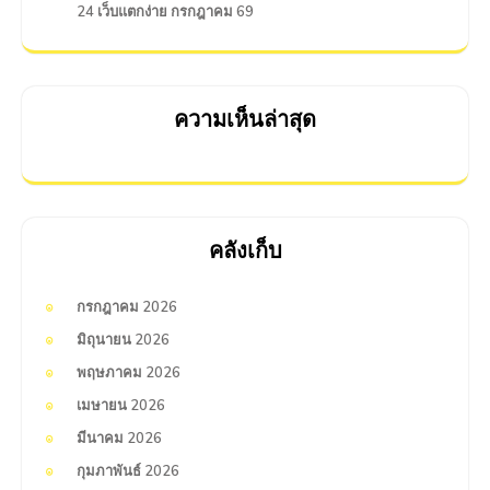
24 เว็บแตกง่าย กรกฎาคม 69
ความเห็นล่าสุด
คลังเก็บ
กรกฎาคม 2026
มิถุนายน 2026
พฤษภาคม 2026
เมษายน 2026
มีนาคม 2026
กุมภาพันธ์ 2026