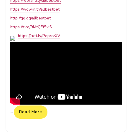
https://rebrand.ly/allbestbet
https://wow.in.th/allbestbet
http://gg.gg/allbestbet
https://t.co/9MtQEf5vI5
https://cutt.ly/PeprczXV
Read More
…