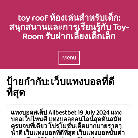
Skip
to
toy roof ห้องเล่นสำหรับเด็ก:
content
สนุกสนานและการเรียนรู้กับ Toy-
Room รับฝากเลี้ยงเด็กเล็ก
Menu
Menu
ป้ายกำกับ:
เว็บแทงบอลที่ดี
ที่สุด
แทงบอลสเต็ป Allbestbet 19 July 2024 แทง
บอลเว็บไหนดี แทงบอลออนไลน์สุดทันสมัย
ครบจบที่เดียว โปรโมชั่นเด็ดมากมายราคา
น้ำดี เว็บแทงบอลที่ดีที่สุด เว็บแทงบอลขั้นต่ำ