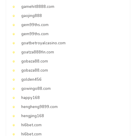
gamehit8888.com
gaojing888
gem99ths.com
gem99ths.com
goatbetroyalcasino.com
goatza888fin.com
gobaza88.com
gobaza88.com
golden456
gowingo88.com
happy168
hengheng9899.com
hengjing168
hi6bet.com
hi6bet.com