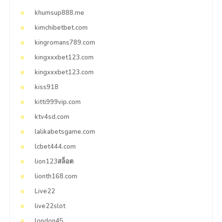
khumsup888.me
kimchibetbet.com
kingromans789.com
kingxxxbet123.com
kingxxxbet123.com
kiss918
kitti999vip.com
ktv4sd.com
lalikabetsgame.com
lcbet444.com
lion123สล็อต
lionth168.com
Live22
live22slot
london45