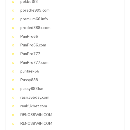
pokbet88
porsche999.com
premium66.info
proded888x.com
PunPro66
PunPro66.com
PunPro777
PunPro777.com
puntaek66
Pussy888
pussy888fun
rasri365day.com
realflikbet.com
RENO88WIN.COM
RENO88WIN.COM