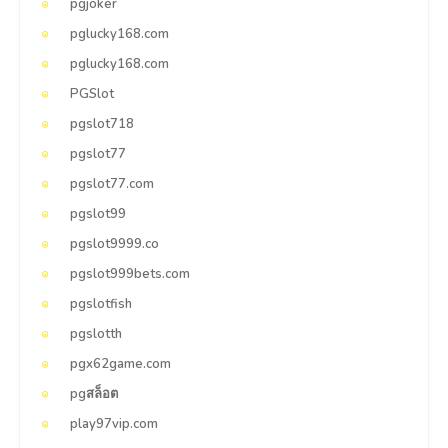
pgjoker
pglucky168.com
pglucky168.com
PGSlot
pgslot718
pgslot77
pgslot77.com
pgslot99
pgslot9999.co
pgslot999bets.com
pgslotfish
pgslotth
pgx62game.com
pgสล็อต
play97vip.com