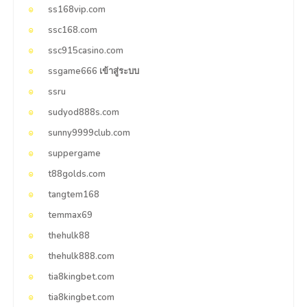
ss168vip.com
ssc168.com
ssc915casino.com
ssgame666 เข้าสู่ระบบ
ssru
sudyod888s.com
sunny9999club.com
suppergame
t88golds.com
tangtem168
temmax69
thehulk88
thehulk888.com
tia8kingbet.com
tia8kingbet.com