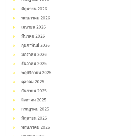
กรกฎาคม 2026
มิถุนายน 2026
พฤษภาคม 2026
เมษายน 2026
มีนาคม 2026
กุมภาพันธ์ 2026
มกราคม 2026
ธันวาคม 2025
พฤศจิกายน 2025
ตุลาคม 2025
กันยายน 2025
สิงหาคม 2025
กรกฎาคม 2025
มิถุนายน 2025
พฤษภาคม 2025