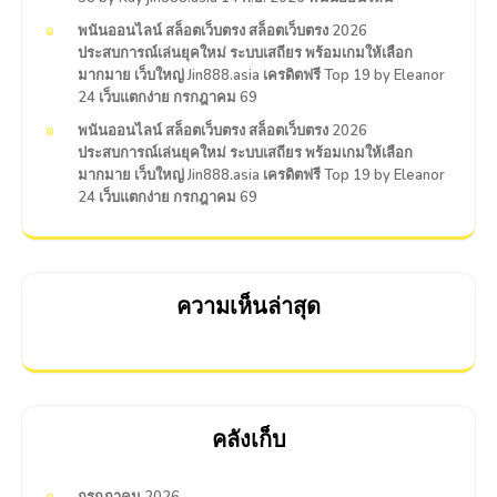
พนันออนไลน์ สล็อตเว็บตรง สล็อตเว็บตรง 2026
ประสบการณ์เล่นยุคใหม่ ระบบเสถียร พร้อมเกมให้เลือก
มากมาย เว็บใหญ่ Jin888.asia เครดิตฟรี Top 19 by Eleanor
24 เว็บแตกง่าย กรกฎาคม 69
พนันออนไลน์ สล็อตเว็บตรง สล็อตเว็บตรง 2026
ประสบการณ์เล่นยุคใหม่ ระบบเสถียร พร้อมเกมให้เลือก
มากมาย เว็บใหญ่ Jin888.asia เครดิตฟรี Top 19 by Eleanor
24 เว็บแตกง่าย กรกฎาคม 69
ความเห็นล่าสุด
คลังเก็บ