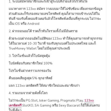
1. ระบบสมัครสมาชิกและก็เข้าสู่ระบบที่ง่ายแล้วก็เร็วทันใจ
แนวทางการ 123xo สมัคร วางแบบมาให้ไม่ซับซ้อน เพียงกรอกข้อมูล
ส่วนตัวและก็รับรองหมายเลขโทรศัพท์ คุณก็สามารถเข้าระบบได้ใน
ทันที รองรับทั้งคอมพิวเตอร์แล้วก็โทรศัพท์เคลื่อนที่ทุกระบบ ไม่ว่าจะ
เป็น iOS หรือ Android
2. ฝากถอนออโต้ รวดเร็วทันใจรวมทั้งไม่มีอันตราย
ด้วยระบบฝากถอนอัตโนมัติของ 123xo ทำให้คุณสามารถทำธุรกรรม
ได้ในเวลาแค่ 10-30 วินาที รองรับทุกแบงค์ในประเทศไทย และก็
TrueMoney Wallet โดยไม่มีคุณค่าประเพณี
3. โปรโมชั่นแล้วก็โบนัสสุดคุ้ม
โบนัสต้อนรับสมาชิกใหม่ 100%
โปรโมชั่นฝากคราวแรกของวัน
คืนยอดเสียสูงสุด 5% ทุกอาทิตย์
แจก 123xo เดรดิตฟรี ให้สมาชิกใหม่และสมาชิกเก่า
4. รวมเกมจากค่ายดังทั้งโลก
ไม่ว่าจะเป็น PG Slot, Joker Gaming, Pragmatic Play,
123xo
เครดิตฟรี
SlotXO, SA Gaming หรือ Sexy Baccarat ก็มีให้เล่นครบ
ในที่เดียว