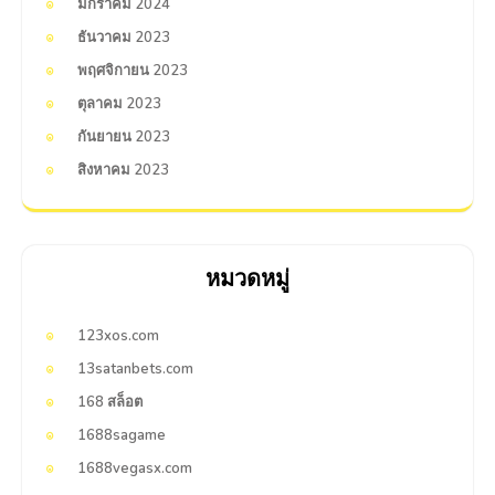
มกราคม 2024
ธันวาคม 2023
พฤศจิกายน 2023
ตุลาคม 2023
กันยายน 2023
สิงหาคม 2023
หมวดหมู่
123xos.com
13satanbets.com
168 สล็อต
1688sagame
1688vegasx.com