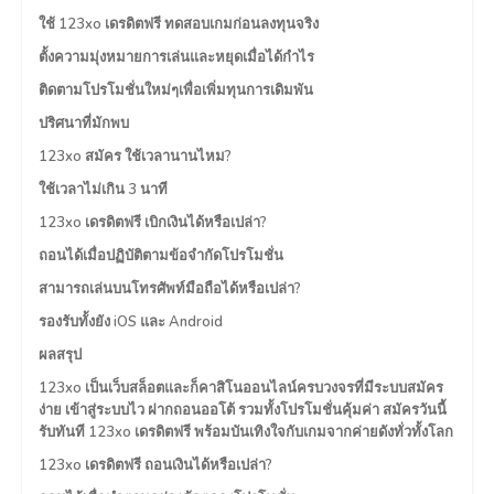
ใช้ 123xo เดรดิตฟรี ทดสอบเกมก่อนลงทุนจริง
ตั้งความมุ่งหมายการเล่นและหยุดเมื่อได้กำไร
ติดตามโปรโมชั่นใหม่ๆเพื่อเพิ่มทุนการเดิมพัน
ปริศนาที่มักพบ
123xo สมัคร ใช้เวลานานไหม?
ใช้เวลาไม่เกิน 3 นาที
123xo เดรดิตฟรี เบิกเงินได้หรือเปล่า?
ถอนได้เมื่อปฏิบัติตามข้อจำกัดโปรโมชั่น
สามารถเล่นบนโทรศัพท์มือถือได้หรือเปล่า?
รองรับทั้งยัง iOS และ Android
ผลสรุป
123xo เป็นเว็บสล็อตและก็คาสิโนออนไลน์ครบวงจรที่มีระบบสมัคร
ง่าย เข้าสู่ระบบไว ฝากถอนออโต้ รวมทั้งโปรโมชั่นคุ้มค่า สมัครวันนี้
รับทันที 123xo เดรดิตฟรี พร้อมบันเทิงใจกับเกมจากค่ายดังทั่วทั้งโลก
123xo เดรดิตฟรี ถอนเงินได้หรือเปล่า?