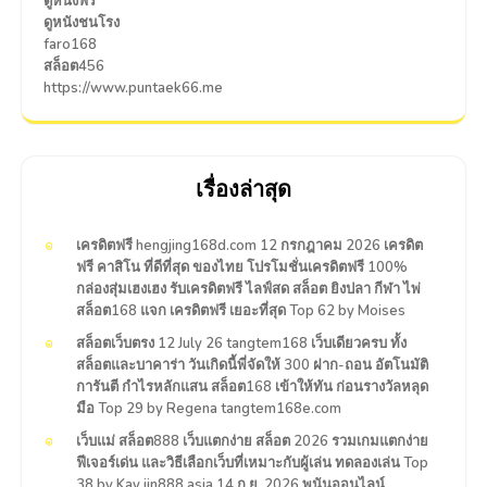
ดูหนังฟรี
ดูหนังชนโรง
faro168
สล็อต456
https://www.puntaek66.me
เรื่องล่าสุด
เครดิตฟรี hengjing168d.com 12 กรกฎาคม 2026 เครดิต
ฟรี คาสิโน ที่ดีที่สุด ของไทย โปรโมชั่นเครดิตฟรี 100%
กล่องสุ่มเฮงเฮง รับเครดิตฟรี ไลฟ์สด สล็อต ยิงปลา กีฬา ไพ่
สล็อต168 แจก เครดิตฟรี เยอะที่สุด Top 62 by Moises
สล็อตเว็บตรง 12 July 26 tangtem168 เว็บเดียวครบ ทั้ง
สล็อตและบาคาร่า วันเกิดนี้พี่จัดให้ 300 ฝาก-ถอน อัตโนมัติ
การันตี กำไรหลักแสน สล็อต168 เข้าให้ทัน ก่อนรางวัลหลุด
มือ Top 29 by Regena tangtem168e.com
เว็บแม่ สล็อต888 เว็บแตกง่าย สล็อต 2026 รวมเกมแตกง่าย
ฟีเจอร์เด่น และวิธีเลือกเว็บที่เหมาะกับผู้เล่น ทดลองเล่น Top
38 by Kay jin888.asia 14 ก.ย. 2026 พนันออนไลน์