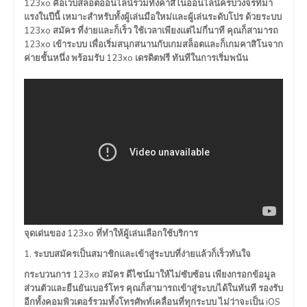
123xo คือเว็บสล็อตออนไลน์รวมทั้งคาสิโนออนไลน์ครบวงจรที่มา
แรงในปีนี้ เหมาะสำหรับทั้งผู้เล่นมือใหม่และผู้เล่นระดับโปร ด้วยระบบ
123xo สมัคร ที่ง่ายและก็เร็ว ใช้เวลาเพียงแต่ไม่กี่นาที คุณก็สามารถ
123xo เข้าระบบ เพื่อเริ่มสนุกสนานกับเกมสล็อตและก็เกมคาสิโนจาก
ค่ายชั้นหนึ่ง พร้อมรับ 123xo เดรดิตฟรี ทันทีในการเริ่มพนัน
จุดเด่นของ 123xo ที่ทำให้ผู้เล่นเลือกใช้บริการ
1. ระบบสมัครเป็นสมาชิกและเข้าสู่ระบบที่ง่ายแล้วก็เร็วทันใจ
กระบวนการ 123xo สมัคร ดีไซน์มาให้ไม่ซับซ้อน เพียงกรอกข้อมูล
ส่วนตัวและยืนยันเบอร์โทร คุณก็สามารถเข้าสู่ระบบได้ในทันที รองรับ
อีกทั้งคอมพิวเตอร์รวมทั้งโทรศัพท์เคลื่อนที่ทุกระบบ ไม่ว่าจะเป็น iOS