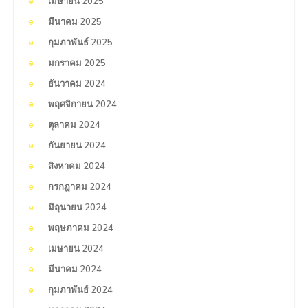
เมษายน 2025
มีนาคม 2025
กุมภาพันธ์ 2025
มกราคม 2025
ธันวาคม 2024
พฤศจิกายน 2024
ตุลาคม 2024
กันยายน 2024
สิงหาคม 2024
กรกฎาคม 2024
มิถุนายน 2024
พฤษภาคม 2024
เมษายน 2024
มีนาคม 2024
กุมภาพันธ์ 2024