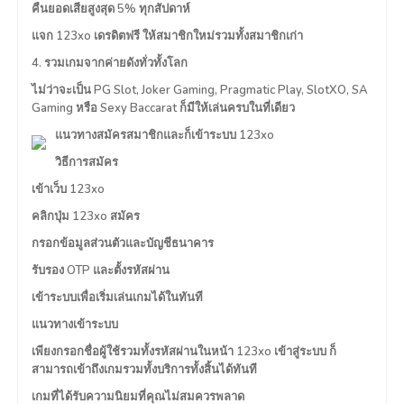
คืนยอดเสียสูงสุด 5% ทุกสัปดาห์
แจก 123xo เดรดิตฟรี ให้สมาชิกใหม่รวมทั้งสมาชิกเก่า
4. รวมเกมจากค่ายดังทั่วทั้งโลก
ไม่ว่าจะเป็น PG Slot, Joker Gaming, Pragmatic Play, SlotXO, SA
Gaming หรือ Sexy Baccarat ก็มีให้เล่นครบในที่เดียว
แนวทางสมัครสมาชิกและก็เข้าระบบ 123xo
วิธีการสมัคร
เข้าเว็บ 123xo
คลิกปุ่ม 123xo สมัคร
กรอกข้อมูลส่วนตัวและบัญชีธนาคาร
รับรอง OTP และตั้งรหัสผ่าน
เข้าระบบเพื่อเริ่มเล่นเกมได้ในทันที
แนวทางเข้าระบบ
เพียงกรอกชื่อผู้ใช้รวมทั้งรหัสผ่านในหน้า 123xo เข้าสู่ระบบ ก็
สามารถเข้าถึงเกมรวมทั้งบริการทั้งสิ้นได้ทันที
เกมที่ได้รับความนิยมที่คุณไม่สมควรพลาด