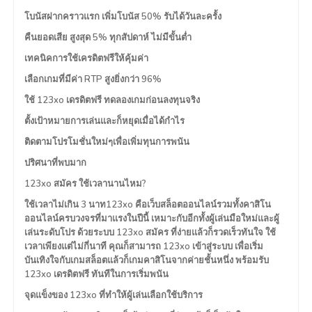
โบนัสฝากคราวแรก เพิ่มโบนัส 50% รับได้วันละครั้ง
คืนยอดเสีย สูงสุด 5% ทุกสัปดาห์ ไม่มีขั้นต่ำ
เทคนิคการใช้เครดิตฟรีให้คุ้มค่า
เลือกเกมที่มีค่า RTP สูงยิ่งกว่า 96%
ใช้ 123xo เดรดิตฟรี ทดลองเกมก่อนลงทุนจริง
ตั้งเป้าหมายการเล่นและก็หยุดเมื่อได้กำไร
ติดตามโปรโมชั่นใหม่ๆเพื่อเพิ่มทุนการพนัน
ปริศนาที่พบมาก
123xo สมัคร ใช้เวลานานไหม?
ใช้เวลาไม่เกิน 3 นาท123xo คือเว็บสล็อตออนไลน์รวมทั้งคาสิโน
ออนไลน์ครบวงจรที่มาแรงในปีนี้ เหมาะกับอีกทั้งผู้เล่นมือใหม่และผู้
เล่นระดับโปร ด้วยระบบ 123xo สมัคร ที่ง่ายแล้วก็รวดเร็วทันใจ ใช้
เวลาเพียงแต่ไม่กี่นาที คุณก็สามารถ 123xo เข้าสู่ระบบ เพื่อเริ่ม
บันเทิงใจกับเกมสล็อตแล้วก็เกมคาสิโนจากค่ายชั้นหนึ่ง พร้อมรับ
123xo เดรดิตฟรี ทันทีในการเริ่มพนัน
จุดแข็งของ 123xo ที่ทำให้ผู้เล่นเลือกใช้บริการ