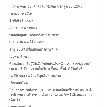
แนวทางลงทะเบียนสมัครสมาชิกและก็เข้าสู่ระบบ 123xo
กระบวนการสมัคร
เข้าเว็บไซต์ 123xo
คลิกปุ่ม 123xo สมัคร
กรอกข้อมูลส่วนตัวแล้วก็บัญชีธนาคาร
ยืนยัน OTP และก็ตั้งรหัสผ่าน
เข้าสู่ระบบเพื่อเริ่มเล่นเกมได้โดยทันที
แนวทางเข้าระบบ
เพียงแค่กรอกชื่อผู้ใช้แล้วก็รหัสผ่านในหน้า
123xo
เข้าสู่ระบบ ก็
สามารถเข้าถึงเกมรวมทั้งบริการทั้งหมดทั้งปวงได้ในทันที
เกมที่ได้รับความนิยมที่คุณไม่ควรพลาด
สล็อตออนไลน์
มีเกมสล็อตมากยิ่งกว่า 1,000 เกม พร้อมฟีเจอร์โบนัสพิเศษและก็
กราฟิกงาม รองรับการเล่นด้วย 123xo เดรดิตฟรี เพื่อทดสอบก่อน
พนันจริง