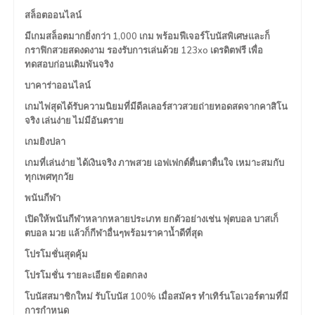
สล็อตออนไลน์
มีเกมสล็อตมากยิ่งกว่า 1,000 เกม พร้อมฟีเจอร์โบนัสพิเศษและก็
กราฟิกสวยสดงดงาม รองรับการเล่นด้วย 123xo เดรดิตฟรี เพื่อ
ทดสอบก่อนเดิมพันจริง
บาคาร่าออนไลน์
เกมไพ่สุดได้รับความนิยมที่มีดีลเลอร์สาวสวยถ่ายทอดสดจากคาสิโน
จริง เล่นง่าย ไม่มีอันตราย
เกมยิงปลา
เกมที่เล่นง่าย ได้เงินจริง ภาพสวย เอฟเฟกต์ตื่นตาตื่นใจ เหมาะสมกับ
ทุกเพศทุกวัย
พนันกีฬา
เปิดให้พนันกีฬาหลากหลายประเภท ยกตัวอย่างเช่น ฟุตบอล บาสเก็
ตบอล มวย แล้วก็กีฬาอื่นๆพร้อมราคาน้ำดีที่สุด
โปรโมชั่นสุดคุ้ม
โปรโมชั่น รายละเอียด ข้อตกลง
โบนัสสมาชิกใหม่ รับโบนัส 100% เมื่อสมัคร ทำเทิร์นโอเวอร์ตามที่มี
การกำหนด