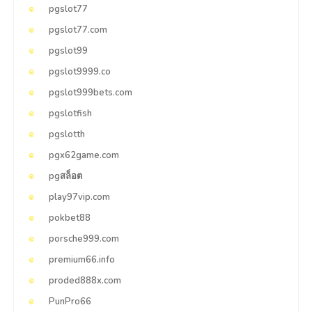
pgslot77
pgslot77.com
pgslot99
pgslot9999.co
pgslot999bets.com
pgslotfish
pgslotth
pgx62game.com
pgสล็อต
play97vip.com
pokbet88
porsche999.com
premium66.info
proded888x.com
PunPro66