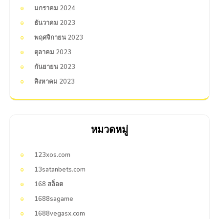
มกราคม 2024
ธันวาคม 2023
พฤศจิกายน 2023
ตุลาคม 2023
กันยายน 2023
สิงหาคม 2023
หมวดหมู่
123xos.com
13satanbets.com
168 สล็อต
1688sagame
1688vegasx.com