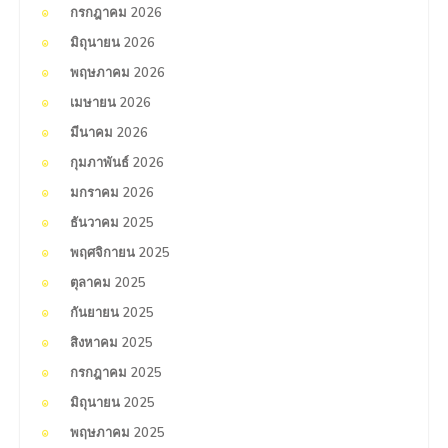
กรกฎาคม 2026
มิถุนายน 2026
พฤษภาคม 2026
เมษายน 2026
มีนาคม 2026
กุมภาพันธ์ 2026
มกราคม 2026
ธันวาคม 2025
พฤศจิกายน 2025
ตุลาคม 2025
กันยายน 2025
สิงหาคม 2025
กรกฎาคม 2025
มิถุนายน 2025
พฤษภาคม 2025