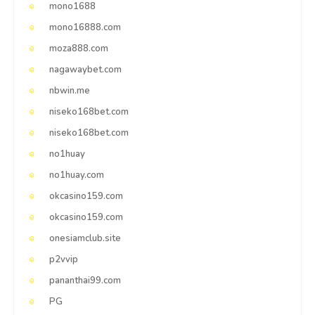
mono1688
mono16888.com
moza888.com
nagawaybet.com
nbwin.me
niseko168bet.com
niseko168bet.com
no1huay
no1huay.com
okcasino159.com
okcasino159.com
onesiamclub.site
p2vvip
pananthai99.com
PG