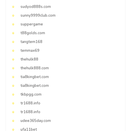
sudyod888s.com
sunny9999club.com
suppergame
t88golds.com
tangtem168
temmax69
thehulk88
thehulk888.com
tia8kingbet.com
tia8kingbet.com
tkbpgg.com
tr1688.info
tr1688.info
udee365day.com
ufa11bet