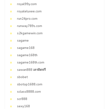
royal99y.com
royaleluxee.com
run24pro.com
runway789s.com
s2kgamewin.com
sagame
sagame168
sagame168th
sagame168th.com
sawan888 เครดิตฟรี
sbobet
sbotop1688.com
sclass8888.com
scr888
sexy168