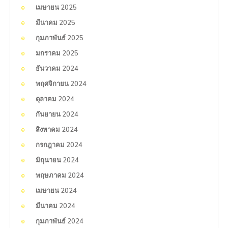
เมษายน 2025
มีนาคม 2025
กุมภาพันธ์ 2025
มกราคม 2025
ธันวาคม 2024
พฤศจิกายน 2024
ตุลาคม 2024
กันยายน 2024
สิงหาคม 2024
กรกฎาคม 2024
มิถุนายน 2024
พฤษภาคม 2024
เมษายน 2024
มีนาคม 2024
กุมภาพันธ์ 2024