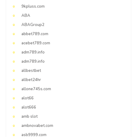
9kpluss.com
ABA
ABAGroup2
abbet789.com
acebet789.com
adm789.info
adm789.info
allbestbet
allbet24hr
allone745s.com
alot66
alot666
amb slot
ambnovabet.com
asb9999.com