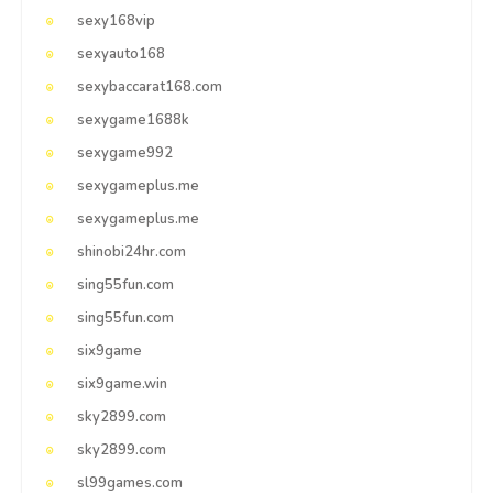
sexy168vip
sexyauto168
sexybaccarat168.com
sexygame1688k
sexygame992
sexygameplus.me
sexygameplus.me
shinobi24hr.com
sing55fun.com
sing55fun.com
six9game
six9game.win
sky2899.com
sky2899.com
sl99games.com