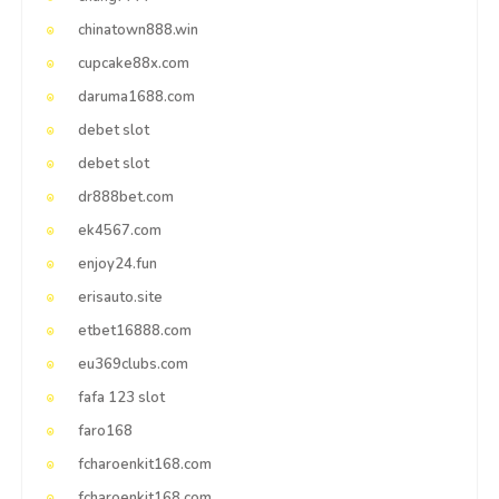
chinatown888.win
cupcake88x.com
daruma1688.com
debet slot
debet slot
dr888bet.com
ek4567.com
enjoy24.fun
erisauto.site
etbet16888.com
eu369clubs.com
fafa 123 slot
faro168
fcharoenkit168.com
fcharoenkit168.com