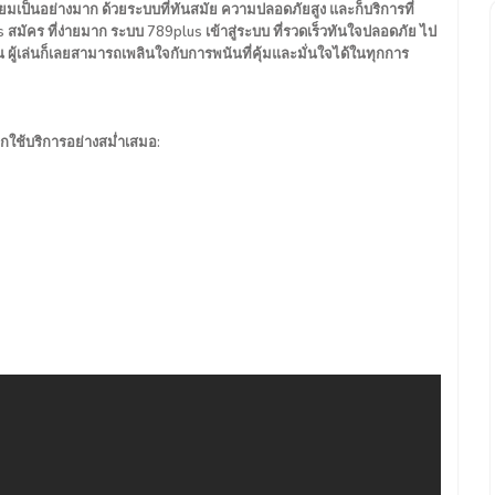
นิยมเป็นอย่างมาก ด้วยระบบที่ทันสมัย ความปลอดภัยสูง และก็บริการที่
มัคร ที่ง่ายมาก ระบบ 789plus เข้าสู่ระบบ ที่รวดเร็วทันใจปลอดภัย ไป
น ผู้เล่นก็เลยสามารถเพลินใจกับการพนันที่คุ้มและมั่นใจได้ในทุกการ
อกใช้บริการอย่างสม่ำเสมอ: