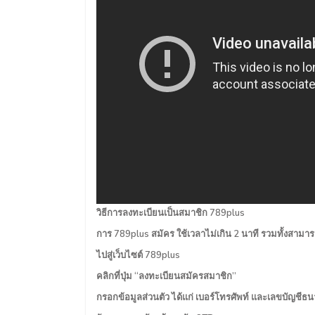
วิธีการลงทะเบียนเป็นสมาชิก 789plus
การ 789plus สมัคร ใช้เวลาไม่เกิน 2 นาที รวมทั้งสามาร
ไปสู่เว็บไซต์ 789plus
คลิกที่ปุ่ม “ลงทะเบียนสมัครสมาชิก”
กรอกข้อมูลส่วนตัว ได้แก่ เบอร์โทรศัพท์ และเลขบัญชีธ