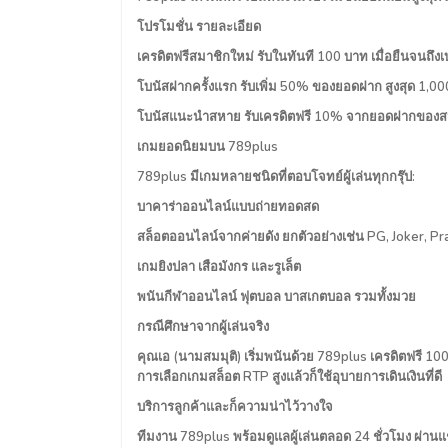
โปรโมชั่น รายละเอียด
เครดิตฟรีสมาชิกใหม่ รับในทันที 100 บาท เมื่อยืนจนถึงเ
โบนัสฝากครั้งแรก รับเพิ่ม 50% ของยอดฝาก สูงสุด 1,0
โบนัสแนะนำสหาย รับเครดิตฟรี 10% จากยอดฝากของ
เกมยอดนิยมบน 789plus
789plus มีเกมหลายชนิดที่ตอบโจทย์ผู้เล่นทุกกรุ๊ป:
บาคาร่าออนไลน์แบบถ่ายทอดสด
สล็อตออนไลน์จากค่ายดัง ยกตัวอย่างเช่น PG, Joker, Pr
เกมยิงปลา เสือมังกร และรูเล็ต
พนันกีฬาออนไลน์ ฟุตบอล บาสเกตบอล รวมทั้งมวย
กรณีศึกษาจากผู้เล่นจริง
คุณเอ (นามสมมุติ) เริ่มพนันด้วย 789plus เครดิตฟรี 10
การเลือกเกมสล็อต RTP สูงแล้วก็ใช้อุบายการเดินเงินที่ดี
บริการลูกค้าและก็ความน่าไว้วางใจ
ทีมงาน 789plus พร้อมดูแลผู้เล่นตลอด 24 ชั่วโมง ผ่านแชท