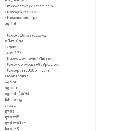
tokyoslot88
https://betwayvietnam.com
https://jokerasia.net
https://moodeng.in
pgslot
https://918kissauto.xyz
หนังชนโรง
sagame
joker 123
http://www.movie87hd.com
https://www.pussy888play.com
https://pussy888win.com
sexybaccarat
pgslot
pg slot
pgslot เว็บตรง
fullslotpg
live22
ดูหนัง
ดูหนังฟรี
ดูหนังชนโรง
faro168