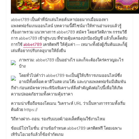
abbet789 เป็นคำที่นักเล่นไทยค้นหาบ่อยมากเมื่อมองหา
แพลตฟอร์มเกมออนไลน์ บทความนี้ดีไซน์มาให้ท่านอ่านจบแล้วรู้
เรื่องภาพรวม แนวทางการ abbet789 สมัคร โดยสวัสดิภาพ กรรมวิธี
การ abbet789 เข้าสู่ระบบ ที่ช่วยคุ้มครองปกป้องบัญชี แล้วก็เคล็ดลับ
การใช้
abbet789
เครดิตฟรี ให้คุ้มค่า — เหมาะทั้งยังผู้เริ่มต้นและก็ผู้
เล่นที่อยากปรับกลอุบายให้ยั่งยืน
ภาพรวม: abbet789 เป็นอย่างไร และก็จะต้องใคร่ครวญอะไร
บ้าง
โดยทั่วไปคำว่า abbet789 จะเป็นผู้ให้บริการเกมออนไลน์ซึ่ง
อาจมีทั้งสล็อต คาสิโนสด เกมโต๊ะ และบางแพลตฟอร์มมีเดิมพัน
กีฬา ก่อนสมัครควรจะพินิจพิเคราะห์สิ่งสำคัญดังต่อไปนี้เพื่อให้เกิด
ความปลอดภัยรวมทั้งความคุ้มราคา
ความน่าเชื่อถือของโดเมน: วิเคราะห์ URL ว่าเป็นทางการรวมทั้งเริ่ม
ต้นด้วย https://
วิถีทางฝาก–ถอน: รองรับแบงค์/วอลเล็ตที่คุณใช้งานไหม
ข้อแม้โปรโมชั่น: อ่านข้อกำหนด abbet789 เครดิตฟรี โดยเฉพาะ
เทิร์นโอเวอร์แล้วก็ข้อจำกัดเกม