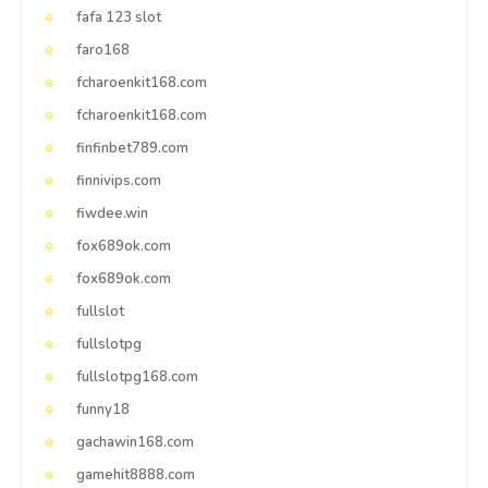
fafa 123 slot
faro168
fcharoenkit168.com
fcharoenkit168.com
finfinbet789.com
finnivips.com
fiwdee.win
fox689ok.com
fox689ok.com
fullslot
fullslotpg
fullslotpg168.com
funny18
gachawin168.com
gamehit8888.com