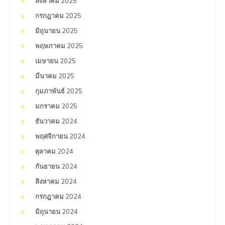
สิงหาคม 2025
กรกฎาคม 2025
มิถุนายน 2025
พฤษภาคม 2025
เมษายน 2025
มีนาคม 2025
กุมภาพันธ์ 2025
มกราคม 2025
ธันวาคม 2024
พฤศจิกายน 2024
ตุลาคม 2024
กันยายน 2024
สิงหาคม 2024
กรกฎาคม 2024
มิถุนายน 2024