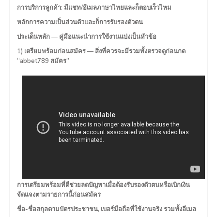
การบริการลูกค้า: มีแชท/อีเมลภาษาไทยและก็ตอบเร็วไหม
หลักการความเป็นส่วนตัวและก็การรับรองตัวตน
ประเด็นหลัก — คู่มือแนะนำการใช้งานแบ่งเป็นหัวข้อ
1) เตรียมพร้อมก่อนสมัคร — สิ่งที่ควรจะมีรวมทั้งตรวจดูก่อนกด
“abbet789 สมัคร”
การเตรียมพร้อมที่ดีช่วยลดปัญหาเมื่อต้องรับรองตัวตนหรือเบิกเงิน
จัดแจงตามรายการนี้ก่อนสมัคร
ชื่อ-ชื่อสกุลตามบัตรประชาชน, เบอร์มือถือที่ใช้งานจริง รวมทั้งอีเมล