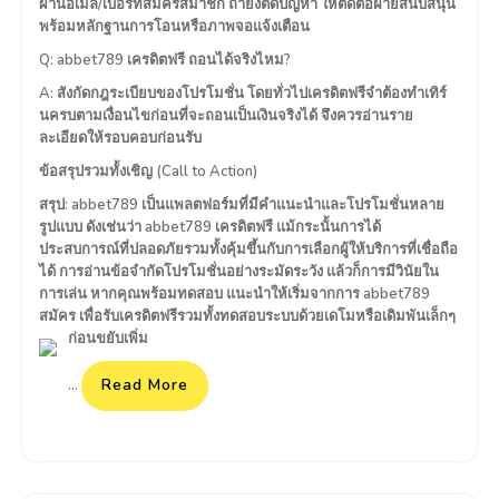
ผ่านอีเมล/เบอร์ที่สมัครสมาชิก ถ้ายังติดปัญหา ให้ติดต่อฝ่ายสนับสนุน
พร้อมหลักฐานการโอนหรือภาพจอแจ้งเตือน
Q: abbet789 เครดิตฟรี ถอนได้จริงไหม?
A: สังกัดกฎระเบียบของโปรโมชั่น โดยทั่วไปเครดิตฟรีจำต้องทำเทิร์
นครบตามเงื่อนไขก่อนที่จะถอนเป็นเงินจริงได้ จึงควรอ่านราย
ละเอียดให้รอบคอบก่อนรับ
ข้อสรุปรวมทั้งเชิญ (Call to Action)
สรุป: abbet789 เป็นแพลตฟอร์มที่มีคำแนะนำและโปรโมชั่นหลาย
รูปแบบ ดังเช่นว่า abbet789 เครดิตฟรี แม้กระนั้นการได้
ประสบการณ์ที่ปลอดภัยรวมทั้งคุ้มขึ้นกับการเลือกผู้ให้บริการที่เชื่อถือ
ได้ การอ่านข้อจำกัดโปรโมชั่นอย่างระมัดระวัง แล้วก็การมีวินัยใน
การเล่น หากคุณพร้อมทดสอบ แนะนำให้เริ่มจากการ abbet789
สมัคร เพื่อรับเครดิตฟรีรวมทั้งทดสอบระบบด้วยเดโมหรือเดิมพันเล็กๆ
ก่อนขยับเพิ่ม
Read More
…