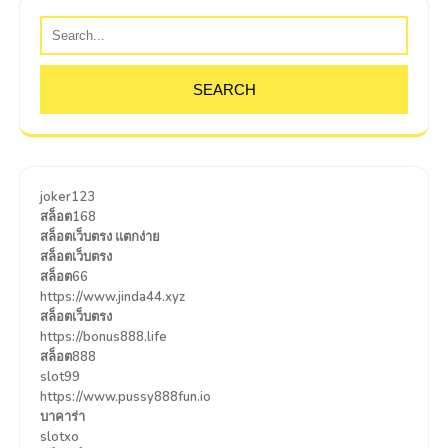
joker123
สล็อต168
สล็อตเว็บตรง แตกง่าย
สล็อตเว็บตรง
สล็อต66
https://www.jinda44.xyz
สล็อตเว็บตรง
https://bonus888.life
สล็อต888
slot99
https://www.pussy888fun.io
บาคาร่า
slotxo