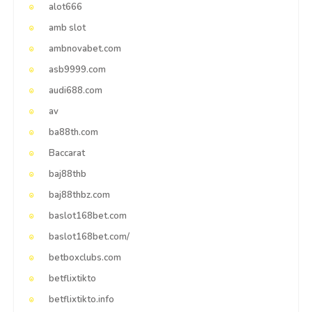
alot666
amb slot
ambnovabet.com
asb9999.com
audi688.com
av
ba88th.com
Baccarat
baj88thb
baj88thbz.com
baslot168bet.com
baslot168bet.com/
betboxclubs.com
betflixtikto
betflixtikto.info