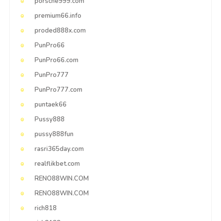
porsche999.com
premium66.info
proded888x.com
PunPro66
PunPro66.com
PunPro777
PunPro777.com
puntaek66
Pussy888
pussy888fun
rasri365day.com
realflikbet.com
RENO88WIN.COM
RENO88WIN.COM
rich818