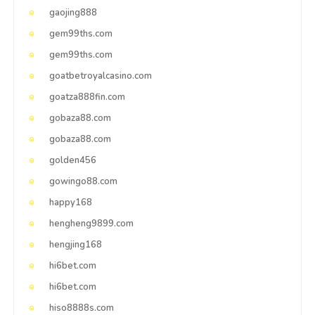
gaojing888
gem99ths.com
gem99ths.com
goatbetroyalcasino.com
goatza888fin.com
gobaza88.com
gobaza88.com
golden456
gowingo88.com
happy168
hengheng9899.com
hengjing168
hi6bet.com
hi6bet.com
hiso8888s.com