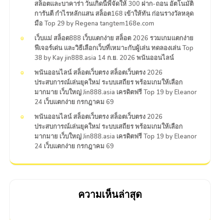
สล็อตและบาคาร่า วันเกิดนี้พี่จัดให้ 300 ฝาก-ถอน อัตโนมัติ
การันตี กำไรหลักแสน สล็อต168 เข้าให้ทัน ก่อนรางวัลหลุด
มือ Top 29 by Regena tangtem168e.com
เว็บแม่ สล็อต888 เว็บแตกง่าย สล็อต 2026 รวมเกมแตกง่าย
ฟีเจอร์เด่น และวิธีเลือกเว็บที่เหมาะกับผู้เล่น ทดลองเล่น Top
38 by Kay jin888.asia 14 ก.ย. 2026 พนันออนไลน์
พนันออนไลน์ สล็อตเว็บตรง สล็อตเว็บตรง 2026
ประสบการณ์เล่นยุคใหม่ ระบบเสถียร พร้อมเกมให้เลือก
มากมาย เว็บใหญ่ Jin888.asia เครดิตฟรี Top 19 by Eleanor
24 เว็บแตกง่าย กรกฎาคม 69
พนันออนไลน์ สล็อตเว็บตรง สล็อตเว็บตรง 2026
ประสบการณ์เล่นยุคใหม่ ระบบเสถียร พร้อมเกมให้เลือก
มากมาย เว็บใหญ่ Jin888.asia เครดิตฟรี Top 19 by Eleanor
24 เว็บแตกง่าย กรกฎาคม 69
ความเห็นล่าสุด