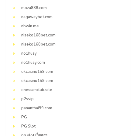
moza888.com
nagawaybet.com
nbwin.me
niseko168bet.com
niseko168bet.com
no1huay
no1huay.com
okcasino159.com
okcasino159.com
onesiamclub.site
p2vvip
pananthai99.com
PG
PG Slot
pg slot เว็บตรง