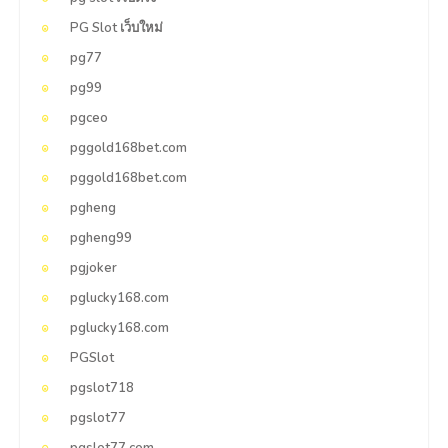
PG Slot เว็บใหม่
pg77
pg99
pgceo
pggold168bet.com
pggold168bet.com
pgheng
pgheng99
pgjoker
pglucky168.com
pglucky168.com
PGSlot
pgslot718
pgslot77