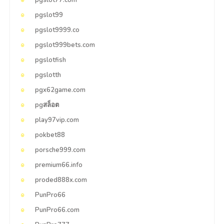
pgslot77.com
pgslot99
pgslot9999.co
pgslot999bets.com
pgslotfish
pgslotth
pgx62game.com
pgสล็อต
play97vip.com
pokbet88
porsche999.com
premium66.info
proded888x.com
PunPro66
PunPro66.com