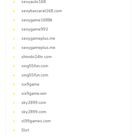
sexyauto168
sexybaccarat168.com
sexygame1688k
sexygame992
sexygameplus.me
sexygameplus.me
shinobi24hr.com
sing55fun.com
sing55fun.com
six9game
six9game.win
sky2899.com
sky2899.com
sl99games.com
Slot