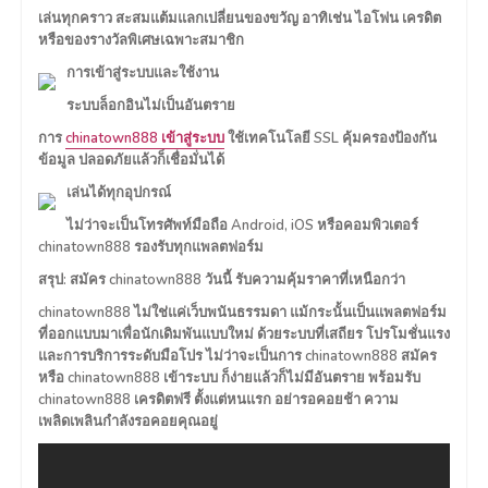
เล่นทุกคราว สะสมแต้มแลกเปลี่ยนของขวัญ อาทิเช่น ไอโฟน เครดิต
หรือของรางวัลพิเศษเฉพาะสมาชิก
การเข้าสู่ระบบและใช้งาน
ระบบล็อกอินไม่เป็นอันตราย
การ
chinatown888 เข้าสู่ระบบ
ใช้เทคโนโลยี SSL คุ้มครองป้องกัน
ข้อมูล ปลอดภัยแล้วก็เชื่อมั่นได้
เล่นได้ทุกอุปกรณ์
ไม่ว่าจะเป็นโทรศัพท์มือถือ Android, iOS หรือคอมพิวเตอร์
chinatown888 รองรับทุกแพลตฟอร์ม
สรุป: สมัคร chinatown888 วันนี้ รับความคุ้มราคาที่เหนือกว่า
chinatown888 ไม่ใช่แค่เว็บพนันธรรมดา แม้กระนั้นเป็นแพลตฟอร์ม
ที่ออกแบบมาเพื่อนักเดิมพันแบบใหม่ ด้วยระบบที่เสถียร โปรโมชั่นแรง
และการบริการระดับมือโปร ไม่ว่าจะเป็นการ chinatown888 สมัคร
หรือ chinatown888 เข้าระบบ ก็ง่ายแล้วก็ไม่มีอันตราย พร้อมรับ
chinatown888 เครดิตฟรี ตั้งแต่หนแรก อย่ารอคอยช้า ความ
เพลิดเพลินกำลังรอคอยคุณอยู่