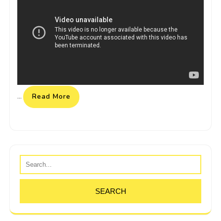
Read More
…