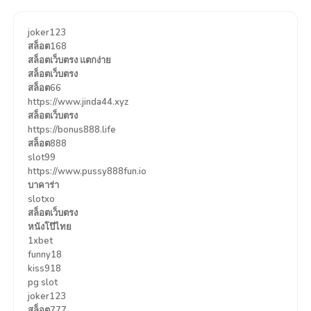
joker123
สล็อต168
สล็อตเว็บตรง แตกง่าย
สล็อตเว็บตรง
สล็อต66
https://www.jinda44.xyz
สล็อตเว็บตรง
https://bonus888.life
สล็อต888
slot99
https://www.pussy888fun.io
บาคาร่า
slotxo
สล็อตเว็บตรง
หนังโป๊ไทย
1xbet
funny18
kiss918
pg slot
joker123
สล็อต777