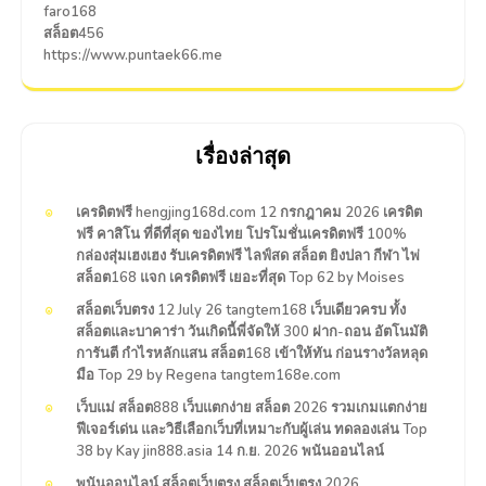
faro168
สล็อต456
https://www.puntaek66.me
เรื่องล่าสุด
เครดิตฟรี hengjing168d.com 12 กรกฎาคม 2026 เครดิต
ฟรี คาสิโน ที่ดีที่สุด ของไทย โปรโมชั่นเครดิตฟรี 100%
กล่องสุ่มเฮงเฮง รับเครดิตฟรี ไลฟ์สด สล็อต ยิงปลา กีฬา ไพ่
สล็อต168 แจก เครดิตฟรี เยอะที่สุด Top 62 by Moises
สล็อตเว็บตรง 12 July 26 tangtem168 เว็บเดียวครบ ทั้ง
สล็อตและบาคาร่า วันเกิดนี้พี่จัดให้ 300 ฝาก-ถอน อัตโนมัติ
การันตี กำไรหลักแสน สล็อต168 เข้าให้ทัน ก่อนรางวัลหลุด
มือ Top 29 by Regena tangtem168e.com
เว็บแม่ สล็อต888 เว็บแตกง่าย สล็อต 2026 รวมเกมแตกง่าย
ฟีเจอร์เด่น และวิธีเลือกเว็บที่เหมาะกับผู้เล่น ทดลองเล่น Top
38 by Kay jin888.asia 14 ก.ย. 2026 พนันออนไลน์
พนันออนไลน์ สล็อตเว็บตรง สล็อตเว็บตรง 2026