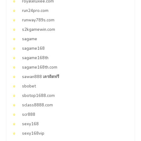
royaleluxee.com
run24pro.com
runway789s.com
s2kgamewin.com
sagame
sagame168
sagame168th
sagame168th.com
sawan888 เครดิตฟรี
sbobet
sbotop1688.com
sclass8888.com
scr888
sexy168
sexy168vip