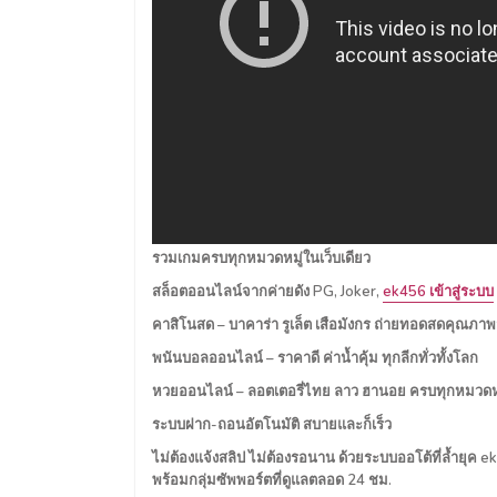
รวมเกมครบทุกหมวดหมู่ในเว็บเดียว
สล็อตออนไลน์จากค่ายดัง PG, Joker,
ek456 เข้าสู่ระบบ
คาสิโนสด – บาคาร่า รูเล็ต เสือมังกร ถ่ายทอดสดคุณภาพ
พนันบอลออนไลน์ – ราคาดี ค่าน้ำคุ้ม ทุกลีกทั่วทั้งโลก
หวยออนไลน์ – ลอตเตอรี่ไทย ลาว ฮานอย ครบทุกหมวดห
ระบบฝาก-ถอนอัตโนมัติ สบายและก็เร็ว
ไม่ต้องแจ้งสลิป ไม่ต้องรอนาน ด้วยระบบออโต้ที่ล้ำยุค 
พร้อมกลุ่มซัพพอร์ตที่ดูแลตลอด 24 ชม.