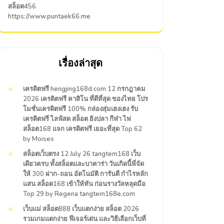
สล็อต456
https://www.puntaek66.me
เรื่องล่าสุด
เครดิตฟรี hengjing168d.com 12 กรกฎาคม
2026 เครดิตฟรี คาสิโน ที่ดีที่สุด ของไทย โปร
โมชั่นเครดิตฟรี 100% กล่องสุ่มเฮงเฮง รับ
เครดิตฟรี ไลฟ์สด สล็อต ยิงปลา กีฬา ไพ่
สล็อต168 แจก เครดิตฟรี เยอะที่สุด Top 62
by Moises
สล็อตเว็บตรง 12 July 26 tangtem168 เว็บ
เดียวครบ ทั้งสล็อตและบาคาร่า วันเกิดนี้พี่จัด
ให้ 300 ฝาก-ถอน อัตโนมัติ การันตี กำไรหลัก
แสน สล็อต168 เข้าให้ทัน ก่อนรางวัลหลุดมือ
Top 29 by Regena tangtem168e.com
เว็บแม่ สล็อต888 เว็บแตกง่าย สล็อต 2026
รวมเกมแตกง่าย ฟีเจอร์เด่น และวิธีเลือกเว็บที่