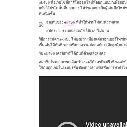
ek456 คือเว็บไซต์คาสิโนออนไลน์ที่ออกแบบมาเพื่อตอบโจ
แล้วก็โปรโมชั่นที่มากมาย ไม่ว่าคุณจะเป็นผู้เล่นมือใหม
ที่เหนือชั้น
จุดเด่นของ
ek456
ที่ทำให้ท่านไม่สมควรพลาด
สมัครง่าย ระบบปลอดภัย ใช้เวลาไม่นาน
วิธีการสมัคร ek456 ไม่ยุ่งยาก เพียงแค่กรอกเบอร์โทรศั
เริ่มเล่นได้ทันที ระบบรักษาความปลอดภัยระดับสูงคุ้มค
รับ ek456 เครดิตฟรี ได้ทันทีข้างหลังสมัคร
สมาชิกใหม่สามารถเลือกรับ ek456 เครดิตฟรี เพียงแต่
ใช้กับทุกเกมในระบบ เพิ่มช่องทางสำหรับเพื่อการทำกำไร