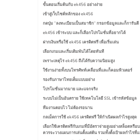
ขั้นตอนเริ่มต้นกับ ek456 อย่างง่าย
เข้าสู่เว็บไซต์หลักของ ek456
กดปุ่ม “ลงทะเบียนเป็นสมาชิก” กรอกข้อมูลและก็การันต
ek456 เข้าระบบ และก็เลือกโปรโมชั่นที่อยากได้
ฝากเงินหรือใช้ ek456 เครดิตฟรี เพื่อเริ่มเล่น
เลือกเกมและเริ่มเดิมพันได้โดยทันที
เพราะเหตุไร ek456 ถึงได้รับความนิยมสูง
ใช้งานง่ายทั้งบนโทรศัพท์เคลื่อนที่และก็คอมพิวเตอร์
รองรับภาษาไทยเต็มแบบอย่าง
โปรโมชั่นมากมาย และแจกจริง
ระบบไม่เป็นอันตราย ใช้เทคโนโลยี SSL เข้ารหัสข้อมูล
ทีมงานตอบไว ไม่ต้องรอนาน
กลเม็ดการใช้ ek456 เครดิตฟรี ให้กำเนิดผลกำไรสูงสุด
เลือกใช้เครดิตฟรีกับเกมที่มีอัตราจ่ายสูงอย่างสล็อตหรือ
ควรจะวางแผนการเล่นตั้งแต่ต้น รวมทั้งตั้งเป้าผลกำไรที่แ