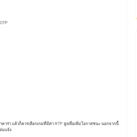
ี OTP
บาคาร่า แล้วก็ควรเลือกเกมที่มีค่า RTP สูงเพื่อเพิ่มโอกาสชนะ นอกจากนี้
จ่มแจ้ง