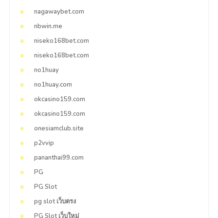
nagawaybet.com
nbwin.me
niseko168bet.com
niseko168bet.com
no1huay
no1huay.com
okcasino159.com
okcasino159.com
onesiamclub.site
p2vvip
pananthai99.com
PG
PG Slot
pg slot เว็บตรง
PG Slot เว็บใหม่