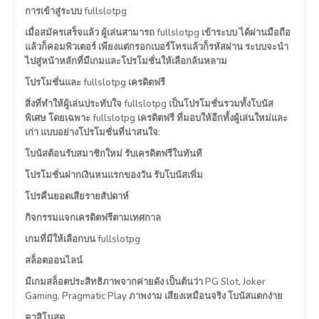
การเข้าสู่ระบบ fullslotpg
เมื่อสมัครเสร็จแล้ว ผู้เล่นสามารถ fullslotpg เข้าระบบ ได้ผ่านมือถือ
แล้วก็คอมพิวเตอร์ เพียงแต่กรอกเบอร์โทรแล้วก็รหัสผ่าน ระบบจะนำ
ไปสู่หน้าหลักที่มีเกมและโปรโมชั่นให้เลือกล้นหลาม
โปรโมชั่นและ fullslotpg เครดิตฟรี
สิ่งที่ทำให้ผู้เล่นประทับใจ fullslotpg เป็นโปรโมชั่นรวมทั้งโบนัส
พิเศษ โดยเฉพาะ fullslotpg เครดิตฟรี ที่มอบให้อีกทั้งผู้เล่นใหม่และ
เก่า แบบอย่างโปรโมชั่นที่น่าสนใจ:
โบนัสต้อนรับสมาชิกใหม่ รับเครดิตฟรีในทันที
โปรโมชั่นฝากเงินหนแรกของวัน รับโบนัสเพิ่ม
โปรคืนยอดเสียรายสัปดาห์
กิจกรรมแจกเครดิตฟรีตามเทศกาล
เกมที่มีให้เลือกบน fullslotpg
สล็อตออนไลน์
มีเกมสล็อตประสิทธิภาพจากค่ายดัง เป็นต้นว่า PG Slot, Joker
Gaming, Pragmatic Play ภาพงาม เสียงเหมือนจริง โบนัสแตกง่าย
คาสิโนสด