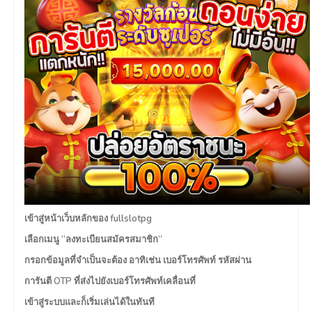
เข้าสู่หน้าเว็บหลักของ fullslotpg
เลือกเมนู “ลงทะเบียนสมัครสมาชิก”
กรอกข้อมูลที่จำเป็นจะต้อง อาทิเช่น เบอร์โทรศัพท์ รหัสผ่าน
การันตี OTP ที่ส่งไปยังเบอร์โทรศัพท์เคลื่อนที่
เข้าสู่ระบบและก็เริ่มเล่นได้ในทันที