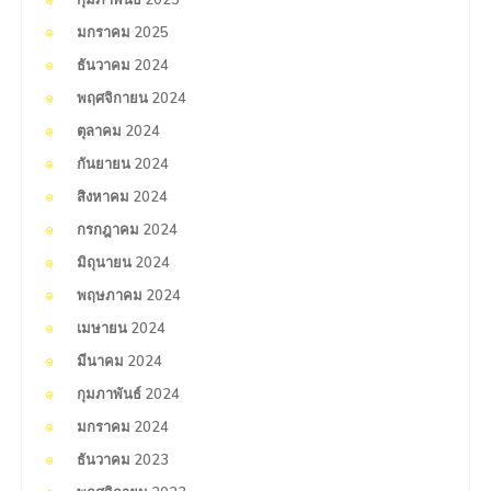
มกราคม 2025
ธันวาคม 2024
พฤศจิกายน 2024
ตุลาคม 2024
กันยายน 2024
สิงหาคม 2024
กรกฎาคม 2024
มิถุนายน 2024
พฤษภาคม 2024
เมษายน 2024
มีนาคม 2024
กุมภาพันธ์ 2024
มกราคม 2024
ธันวาคม 2023