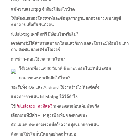
สมัคร fullslotpg จำต้องใช้อะไรบ้าง?
ใช้เพียงแต่เบอร์โทรศัพท์และข้อมูลรากฐาน ยกตัวอย่างเช่น บัญชี
ธนาคาร เพื่อยืนยันตัวตน
fullslotpg เครดิตฟรี มีเงื่อนไขหรือไม่?
เครดิตฟรีมีให้สำหรับสมาชิกใหม่แล้วก็เก่า แต่ละโปรจะมีเงื่อนไขแตก
ต่าง ดังเช่น ยอดเทิร์นโอเวอร์
การฝาก-ถอนใช้เวลานานไหม?
ใช้เวลาเพียงแค่ 30 วินาที ด้วยระบบอัตโนมัติที่นำสมัย
สามารถเล่นบนมือถือได้ไหม?
รองรับทั้ง iOS และ Android ใช้งานง่ายไม่ต้องจัดตั้ง
แนวทางการเล่น fullslotpg ให้ได้กำไร
ใช้
fullslotpg เครดิตฟรี
ทดลองเล่นก่อนเดิมพันจริง
เลือกเกมที่มีค่า RTP สูง เพื่อเพิ่มช่องทางชนะ
คิดแผนงบประมาณรวมทั้งตั้งความมุ่งหมายการเล่น
ติดตามโปรโมชั่นใหม่ๆอย่างสม่ำเสมอ