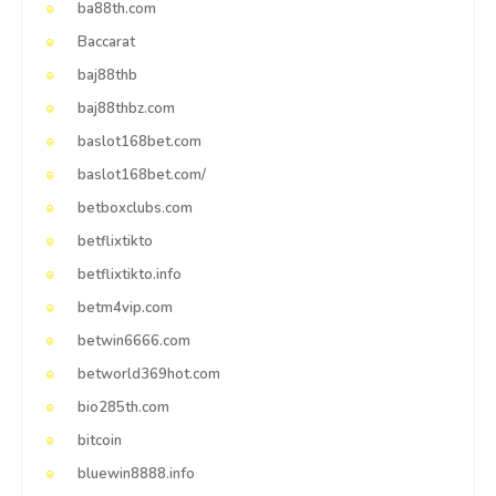
ba88th.com
Baccarat
baj88thb
baj88thbz.com
baslot168bet.com
baslot168bet.com/
betboxclubs.com
betflixtikto
betflixtikto.info
betm4vip.com
betwin6666.com
betworld369hot.com
bio285th.com
bitcoin
bluewin8888.info