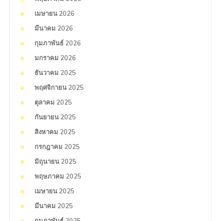
เมษายน 2026
มีนาคม 2026
กุมภาพันธ์ 2026
มกราคม 2026
ธันวาคม 2025
พฤศจิกายน 2025
ตุลาคม 2025
กันยายน 2025
สิงหาคม 2025
กรกฎาคม 2025
มิถุนายน 2025
พฤษภาคม 2025
เมษายน 2025
มีนาคม 2025
กุมภาพันธ์ 2025