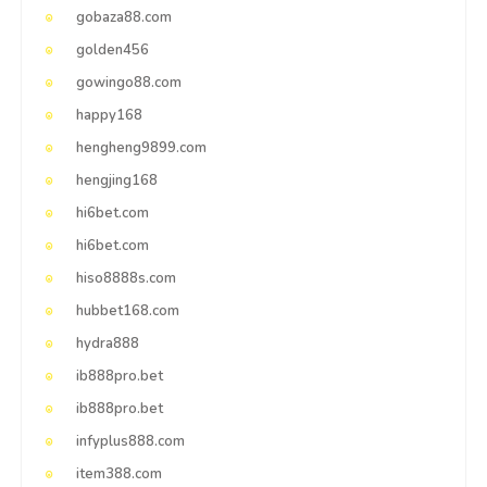
gobaza88.com
golden456
gowingo88.com
happy168
hengheng9899.com
hengjing168
hi6bet.com
hi6bet.com
hiso8888s.com
hubbet168.com
hydra888
ib888pro.bet
ib888pro.bet
infyplus888.com
item388.com