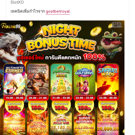
SlotXO
เทคนิคเพิ่มกำไรจาก
goatbetroyal