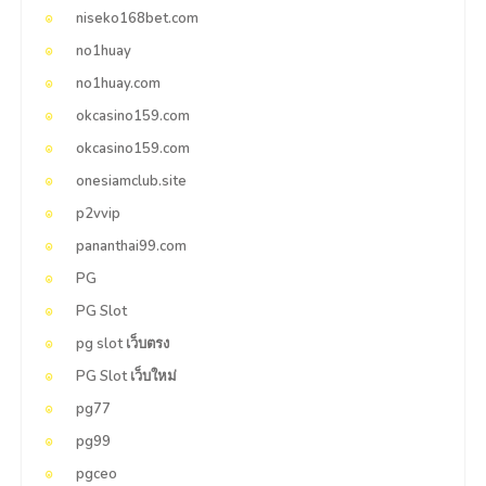
niseko168bet.com
no1huay
no1huay.com
okcasino159.com
okcasino159.com
onesiamclub.site
p2vvip
pananthai99.com
PG
PG Slot
pg slot เว็บตรง
PG Slot เว็บใหม่
pg77
pg99
pgceo