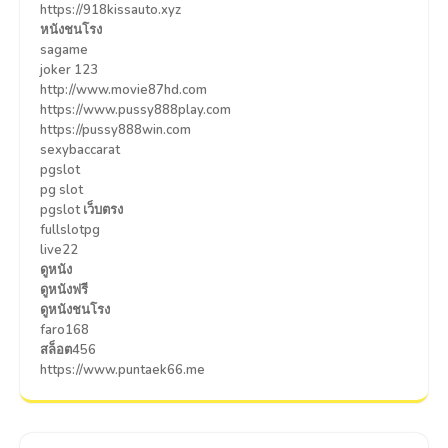
https://918kissauto.xyz
หนังชนโรง
sagame
joker 123
http://www.movie87hd.com
https://www.pussy888play.com
https://pussy888win.com
sexybaccarat
pgslot
pg slot
pgslot เว็บตรง
fullslotpg
live22
ดูหนัง
ดูหนังฟรี
ดูหนังชนโรง
faro168
สล็อต456
https://www.puntaek66.me