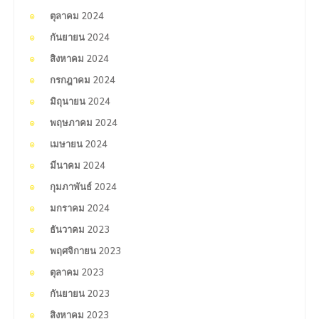
ตุลาคม 2024
กันยายน 2024
สิงหาคม 2024
กรกฎาคม 2024
มิถุนายน 2024
พฤษภาคม 2024
เมษายน 2024
มีนาคม 2024
กุมภาพันธ์ 2024
มกราคม 2024
ธันวาคม 2023
พฤศจิกายน 2023
ตุลาคม 2023
กันยายน 2023
สิงหาคม 2023