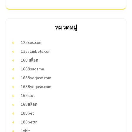
หมวดหมู่
123xos.com
13satanbets.com
168 สล็อต
1688sagame
1688vegasx.com
1688vegasx.com
168slot
168สล็อต
188bet
188betth
1xbit